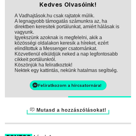
Kedves Olvasóink!
A Vadhajtások.hu csak rajtatok múlik.
A legnagyobb támogatás számunkra az, ha
direktben keresitek portálunkat, amiért hálásak is
vagyunk.
Igyekszünk azoknak is megfelelni, akik a
közösségi oldalakon keresik a híreket, ezért
elindítottuk a Messenger csatornánkat.
Közvetlenül elküldjük neked a nap legfontosabb
cikkeit portálunkról.
Köszönjük ha feliratkoztok!
Nektek egy kattintás, nekünk hatalmas segítség.
Feliratkozom a hírcsatornára!
Mutasd a hozzászólásokat!