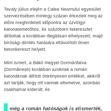
Tavaly július elején a Calea Neamului egyesület
szervezésében mintegy százan érkeztek meg az
előre meghirdetett időpontra az úzvölgyi
katonatemetőhöz, és százötven fakeresztet
állítottak a korábban illegálisan elhelyezett, majd
bírósági döntés hatására eltávolított ötven
betonkereszt helyett.
Mint ismert, a Bákó megyei Dormánfalva
(Dormănești) korábban azoknak a román
katonáknak állított önkényesen emléket, akikről
azt tartják, hogy ott vannak eltemetve, azonban
csakhamar kiderült, és
még a román hatóságok is elismerték,