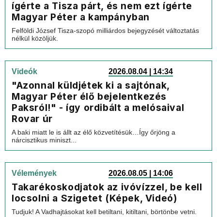
ígérte a Tisza párt, és nem ezt ígérte
Magyar Péter a kampányban
Felföldi József Tisza-szopó milliárdos bejegyzését változtatás
nélkül közöljük.
Videók
2026.08.04 | 14:34
"Azonnal küldjétek ki a sajtónak,
Magyar Péter élő bejelentkezés
Paksról!" - így ordibált a melósaival
Rovar úr
A baki miatt le is állt az élő közvetítésük…Így őrjöng a
nárcisztikus miniszt...
Vélemények
2026.08.05 | 14:06
Takarékoskodjatok az ivóvízzel, be kell
locsolni a Szigetet (Képek, Videó)
Tudjuk! A Vadhajtásokat kell betiltani, kitiltani, börtönbe vetni.