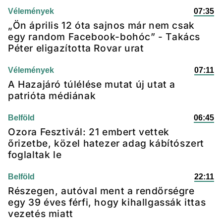
Vélemények
07:35
„Ön április 12 óta sajnos már nem csak
egy random Facebook-bohóc” - Takács
Péter eligazította Rovar urat
Vélemények
07:11
A Hazajáró túlélése mutat új utat a
patrióta médiának
Belföld
06:45
Ozora Fesztivál: 21 embert vettek
őrizetbe, közel hatezer adag kábítószert
foglaltak le
Belföld
22:11
Részegen, autóval ment a rendőrségre
egy 39 éves férfi, hogy kihallgassák ittas
vezetés miatt