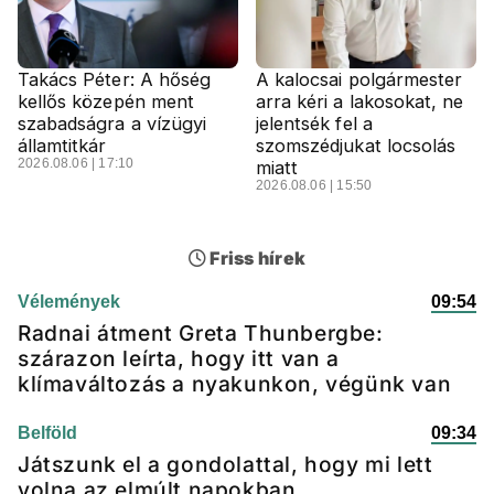
Takács Péter: A hőség
A kalocsai polgármester
kellős közepén ment
arra kéri a lakosokat, ne
szabadságra a vízügyi
jelentsék fel a
államtitkár
szomszédjukat locsolás
2026.08.06 | 17:10
miatt
2026.08.06 | 15:50
Friss hírek
Vélemények
09:54
Radnai átment Greta Thunbergbe:
szárazon leírta, hogy itt van a
klímaváltozás a nyakunkon, végünk van
Belföld
09:34
Játszunk el a gondolattal, hogy mi lett
volna az elmúlt napokban