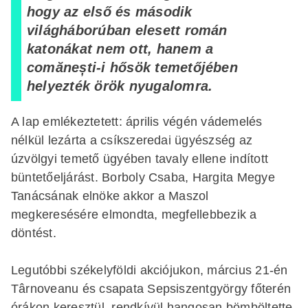
hogy az első és második
világháborúban elesett román
katonákat nem ott, hanem a
comănești-i hősök temetőjében
helyezték örök nyugalomra.
A lap emlékeztetett: április végén vádemelés
nélkül lezárta a csíkszeredai ügyészség az
úzvölgyi temető ügyében tavaly ellene indított
büntetőeljárást. Borboly Csaba, Hargita Megye
Tanácsának elnöke akkor a Maszol
megkeresésére elmondta, megfellebbezik a
döntést.
Legutóbbi székelyföldi akciójukon, március 21-én
Târnoveanu és csapata Sepsiszentgyörgy főterén
órákon keresztül, rendkívül hangosan bömböltette