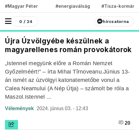
#Magyar Péter
#energiaválság
#Tisza-kormány
0 / 24
hírcsatorna
Újra Úzvölgyébe készülnek a
magyarellenes román provokátorok
„Istennel megyünk előre a Román Nemzet
Győzelméért!” – írta Mihai Tîrnoveanu.Június 13-
án ismét az úzvölgyi katonatemetőbe vonul a
Calea Neamului (A Nép Útja) – számolt be róla a
Maszol.Istennel ...
Vélemények
2024. június 03. - 12:43
20