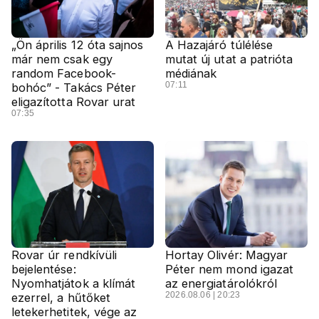
„Ön április 12 óta sajnos
A Hazajáró túlélése
már nem csak egy
mutat új utat a patrióta
random Facebook-
médiának
07:11
bohóc” - Takács Péter
eligazította Rovar urat
07:35
Rovar úr rendkívüli
Hortay Olivér: Magyar
bejelentése:
Péter nem mond igazat
Nyomhatjátok a klímát
az energiatárolókról
2026.08.06 | 20:23
ezerrel, a hűtőket
letekerhetitek, vége az