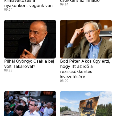
klímaváltozás a
csökkent az infláció
09:14
nyakunkon, végünk van
09:54
Pilhál György: Csak a baj
Bod Péter Ákos úgy érzi,
volt Takaróval?
hogy Itt az idő a
08:23
rezsicsökkentés
kivezetésére
08:00