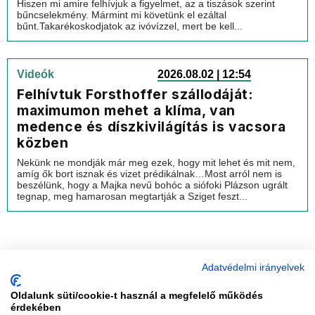
Hiszen mi amire felhívjuk a figyelmet, az a tiszások szerint
bűncselekmény. Mármint mi követünk el ezáltal
bűnt.Takarékoskodjatok az ivóvízzel, mert be kell...
Videók
2026.08.02 | 12:54
Felhívtuk Forsthoffer szállodáját:
maximumon mehet a klíma, van
medence és díszkivilágítás is vacsora
közben
Nekünk ne mondják már meg ezek, hogy mit lehet és mit nem,
amíg ők bort isznak és vizet prédikálnak…Most arról nem is
beszélünk, hogy a Majka nevű bohóc a siófoki Plázson ugrált
tegnap, meg hamarosan megtartják a Sziget feszt...
Adatvédelmi irányelvek
Oldalunk süti/cookie-t használ a megfelelő működés
vadhajtások
érdekében