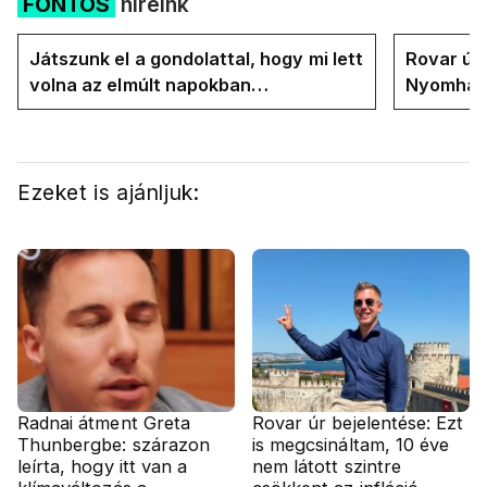
FONTOS
híreink
Játszunk el a gondolattal, hogy mi lett
Rovar úr 
volna az elmúlt napokban
Nyomhatjá
rezsicsökkentés nélkül
hűtőket l
energiav
Ezeket is ajánljuk:
Radnai átment Greta
Rovar úr bejelentése: Ezt
Thunbergbe: szárazon
is megcsináltam, 10 éve
leírta, hogy itt van a
nem látott szintre