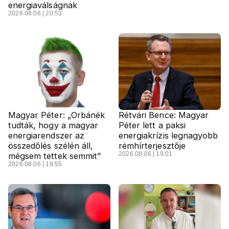
energiaválságnak
2026.08.06 | 20:53
Magyar Péter: „Orbánék
Rétvári Bence: Magyar
tudták, hogy a magyar
Péter lett a paksi
energiarendszer az
energiakrízis legnagyobb
összedőlés szélén áll,
rémhírterjesztője
2026.08.06 | 19:01
mégsem tettek semmit”
2026.08.06 | 19:55