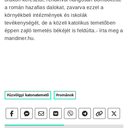
a román hazafias dalokat, zavarva ezzel a
környékbeli intézmények és iskolák
tevékenységét, de a közeli katolikus temetőben
éppen zajló temetés békéjét is feldúlta.- írta meg a
mandiner.hu.
#úzvölgyi katonatemető
#románok