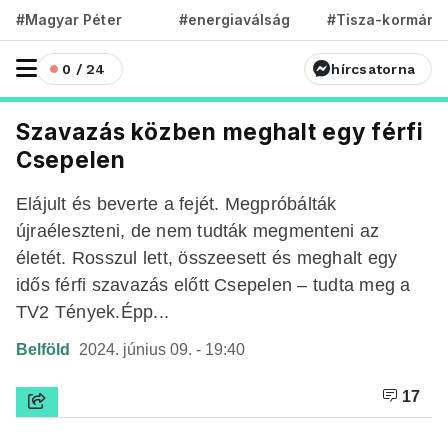
#Magyar Péter
#energiaválság
#Tisza-kormány
0 / 24
hírcsatorna
Szavazás közben meghalt egy férfi
Csepelen
Elájult és beverte a fejét. Megpróbálták
újraéleszteni, de nem tudták megmenteni az
életét. Rosszul lett, összeesett és meghalt egy
idős férfi szavazás előtt Csepelen – tudta meg a
TV2 Tények.Épp...
Belföld
2024. június 09. - 19:40
17