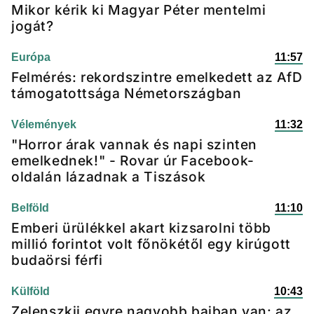
Mikor kérik ki Magyar Péter mentelmi
jogát?
Európa
11:57
Felmérés: rekordszintre emelkedett az AfD
támogatottsága Németországban
Vélemények
11:32
"Horror árak vannak és napi szinten
emelkednek!" - Rovar úr Facebook-
oldalán lázadnak a Tiszások
Belföld
11:10
Emberi ürülékkel akart kizsarolni több
millió forintot volt főnökétől egy kirúgott
budaörsi férfi
Külföld
10:43
Zelenszkij egyre nagyobb bajban van: az