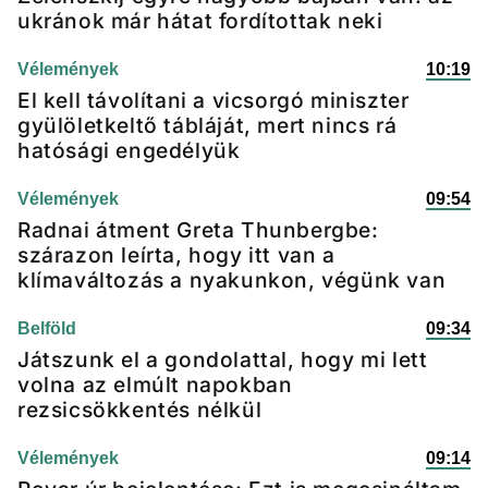
ukránok már hátat fordítottak neki
Vélemények
10:19
El kell távolítani a vicsorgó miniszter
gyülöletkeltő tábláját, mert nincs rá
hatósági engedélyük
Vélemények
09:54
Radnai átment Greta Thunbergbe:
szárazon leírta, hogy itt van a
klímaváltozás a nyakunkon, végünk van
Belföld
09:34
Játszunk el a gondolattal, hogy mi lett
volna az elmúlt napokban
rezsicsökkentés nélkül
Vélemények
09:14