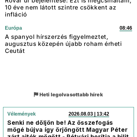
Rovar úr bejelentése: Ezt is megcsináltam,
10 éve nem látott szintre csökkent az
infláció
Európa
08:46
A spanyol hírszerzés figyelmeztet,
augusztus közepén újabb roham érheti
Ceutát
Heti legolvasottabb hírek
Vélemények
2026.08.03 | 13:42
Senki ne dőljön be! Az összefogás
mögé bújva így őrjöngött Magyar Péter
zárt ajtók mögött - Rétvári borítja a bilit