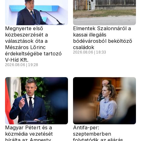
Megnyerte első
Elmentek Szalonnáról a
közbeszerzését a
kassai illegális
választások óta a
bódévárosból beköltöző
Mészáros Lőrinc
családok
2026.08.06 | 18:33
érdekeltségébe tartozó
V-Híd Kft.
2026.08.06 | 19:28
Magyar Pétert és a
Antifa-per:
közmédia vezetését
szeptemberben
bírálta az Amnesty
folytatódik az eljárás