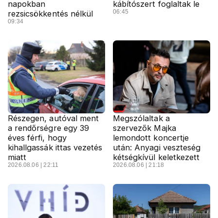
napokban
kábítószert foglaltak le
06:45
rezsicsökkentés nélkül
09:34
Részegen, autóval ment
Megszólaltak a
a rendőrségre egy 39
szervezők Majka
éves férfi, hogy
lemondott koncertje
kihallgassák ittas vezetés
után: Anyagi veszteség
miatt
kétségkívül keletkezett
2026.08.06 | 22:11
2026.08.06 | 21:18