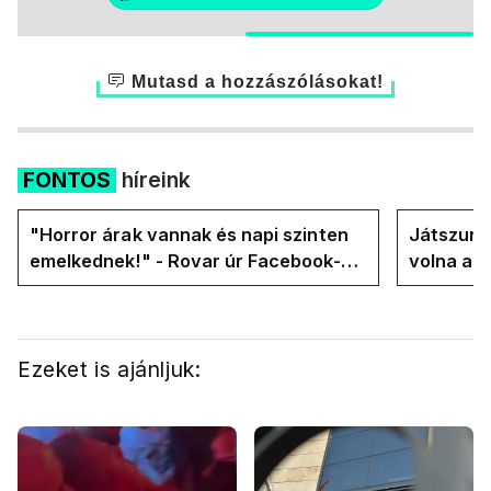
Mutasd a hozzászólásokat!
FONTOS
híreink
"Horror árak vannak és napi szinten
Játszunk 
emelkednek!" - Rovar úr Facebook-
volna az
oldalán lázadnak a Tiszások
rezsicsök
Ezeket is ajánljuk: