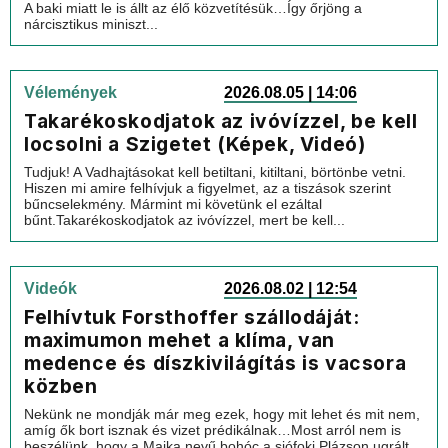
A baki miatt le is állt az élő közvetítésük…Így őrjöng a
nárcisztikus miniszt...
Vélemények
2026.08.05 | 14:06
Takarékoskodjatok az ivóvízzel, be kell
locsolni a Szigetet (Képek, Videó)
Tudjuk! A Vadhajtásokat kell betiltani, kitiltani, börtönbe vetni.
Hiszen mi amire felhívjuk a figyelmet, az a tiszások szerint
bűncselekmény. Mármint mi követünk el ezáltal
bűnt.Takarékoskodjatok az ivóvízzel, mert be kell...
Videók
2026.08.02 | 12:54
Felhívtuk Forsthoffer szállodáját:
maximumon mehet a klíma, van
medence és díszkivilágítás is vacsora
közben
Nekünk ne mondják már meg ezek, hogy mit lehet és mit nem,
amíg ők bort isznak és vizet prédikálnak…Most arról nem is
beszélünk, hogy a Majka nevű bohóc a siófoki Plázson ugrált