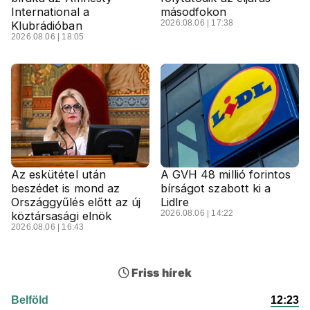
International a
másodfokon
2026.08.06 | 17:38
Klubrádióban
2026.08.06 | 18:05
Az eskütétel után
A GVH 48 millió forintos
beszédet is mond az
bírságot szabott ki a
Országgyűlés előtt az új
Lidlre
2026.08.06 | 14:22
köztársasági elnök
2026.08.06 | 16:43
Friss hírek
Belföld
12:23