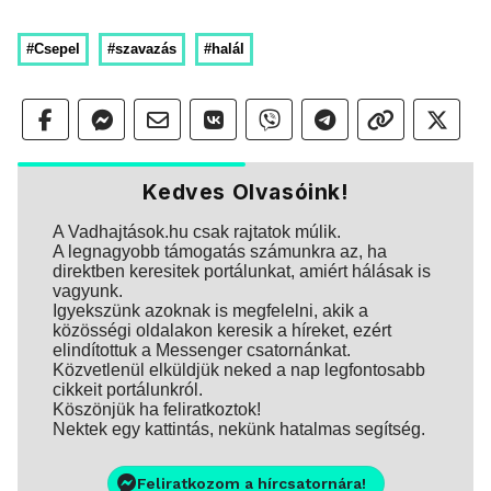
#Csepel
#szavazás
#halál
Kedves Olvasóink!
A Vadhajtások.hu csak rajtatok múlik.
A legnagyobb támogatás számunkra az, ha
direktben keresitek portálunkat, amiért hálásak is
vagyunk.
Igyekszünk azoknak is megfelelni, akik a
közösségi oldalakon keresik a híreket, ezért
elindítottuk a Messenger csatornánkat.
Közvetlenül elküldjük neked a nap legfontosabb
cikkeit portálunkról.
Köszönjük ha feliratkoztok!
Nektek egy kattintás, nekünk hatalmas segítség.
Feliratkozom a hírcsatornára!