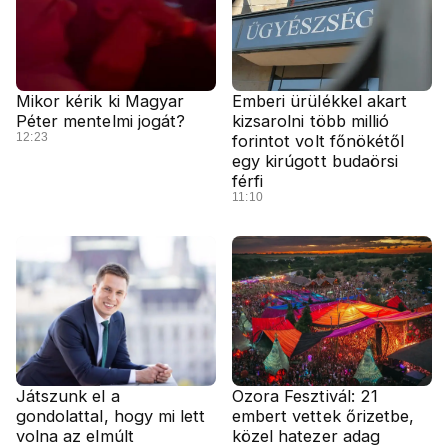
Mikor kérik ki Magyar
Emberi ürülékkel akart
Péter mentelmi jogát?
kizsarolni több millió
12:23
forintot volt főnökétől
egy kirúgott budaörsi
férfi
11:10
Játszunk el a
Ozora Fesztivál: 21
gondolattal, hogy mi lett
embert vettek őrizetbe,
volna az elmúlt
közel hatezer adag