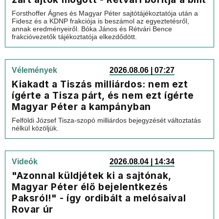
Forsthoffer Ágnes és Magyar Péter sajtótájékoztatója után a
Fidesz és a KDNP frakciója is beszámol az egyeztetésről,
annak eredményeiről. Bóka János és Rétvári Bence
frakcióvezetők tájékoztatója elkezdődött.
Vélemények
2026.08.06 | 07:27
Kiakadt a Tiszás milliárdos: nem ezt
ígérte a Tisza párt, és nem ezt ígérte
Magyar Péter a kampányban
Felföldi József Tisza-szopó milliárdos bejegyzését változtatás
nélkül közöljük.
Videók
2026.08.04 | 14:34
"Azonnal küldjétek ki a sajtónak,
Magyar Péter élő bejelentkezés
Paksról!" - így ordibált a melósaival
Rovar úr