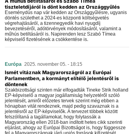
A műhús betiltásáról és Szabó Tímea
tiszteletdíjáról is dönt kedden az Országgyűlés
Eseménydús nap vár kedden az Országgyűlésre, ugyanis
döntés születhet a 2024-es központi költségvetés
végrehajtásáról, a tizennegyedik havi nyugdíj
bevezetéséről, adótörvények módosításáról, valamint a
műhús betiltásáról is. Napirenden lesz Szabó Tímea
képviselő fizetésének a csökkentése is.
Európa
2025. november 05. - 18:15
Ismét vitáznak Magyarországról az Európai
Parlamentben, a kormányt elítélő jelentésről is
döntenek
Szakbizottsági szinten már elfogadták Tineke Strik holland
EP-képviselő a magyar jogállamiság helyzetéről szóló
jelentését, amiről előzetes tervek szerint még ebben a
hónapban vitát rendeznek, majd pedig szavaznak is a
jelentésről az EP-képviselők. A tervezet többek között
felszólítaná a tagállamokat, hogy folytassák a
Magyarország ellen 2018-ban indított hetes cikk szerinti
eljárást, ahogy az Európai Bizottságot is, hogy függessze
fel a Magyarországnak járó uniós források kifizetését.