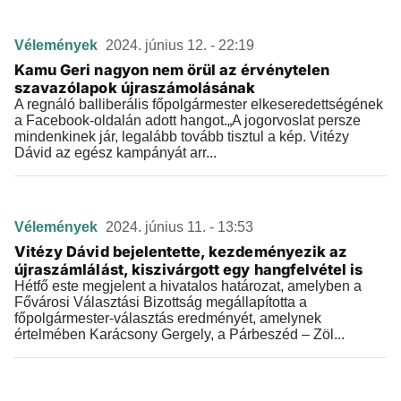
Vélemények
2024. június 12. - 22:19
Kamu Geri nagyon nem örül az érvénytelen
szavazólapok újraszámolásának
A regnáló balliberális főpolgármester elkeseredettségének
a Facebook-oldalán adott hangot.„A jogorvoslat persze
mindenkinek jár, legalább tovább tisztul a kép. Vitézy
Dávid az egész kampányát arr...
Vélemények
2024. június 11. - 13:53
Vitézy Dávid bejelentette, kezdeményezik az
újraszámlálást, kiszivárgott egy hangfelvétel is
Hétfő este megjelent a hivatalos határozat, amelyben a
Fővárosi Választási Bizottság megállapította a
főpolgármester-választás eredményét, amelynek
értelmében Karácsony Gergely, a Párbeszéd – Zöl...