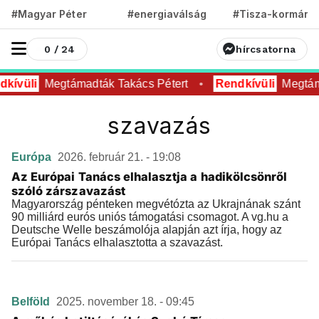
#Magyar Péter
#energiaválság
#Tisza-kormány
0 / 24
hírcsatorna
kívüli
Megtámadták Takács Pétert
Rendkívüli
Megtám
szavazás
Európa
2026. február 21. - 19:08
Az Európai Tanács elhalasztja a hadikölcsönről
szóló zárszavazást
Magyarország pénteken megvétózta az Ukrajnának szánt
90 milliárd eurós uniós támogatási csomagot. A vg.hu a
Deutsche Welle beszámolója alapján azt írja, hogy az
Európai Tanács elhalasztotta a szavazást.
Belföld
2025. november 18. - 09:45