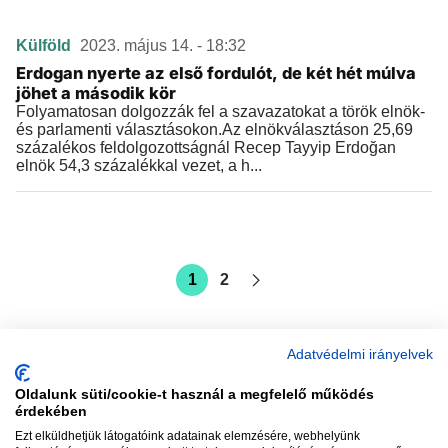
Külföld
2023. május 14. - 18:32
Erdogan nyerte az első fordulót, de két hét múlva
jöhet a második kör
Folyamatosan dolgozzák fel a szavazatokat a török elnök-
és parlamenti választásokon.Az elnökválasztáson 25,69
százalékos feldolgozottságnál Recep Tayyip Erdoğan
elnök 54,3 százalékkal vezet, a h...
1
2
Adatvédelmi irányelvek
Oldalunk süti/cookie-t használ a megfelelő működés
vadhajtások
érdekében
Ezt elküldhetjük látogatóink adatainak elemzésére, webhelyünk