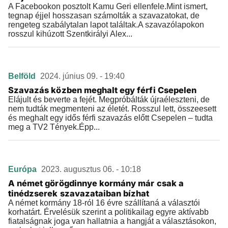
A Facebookon posztolt Kamu Geri ellenfele.Mint ismert,
tegnap éjjel hosszasan számolták a szavazatokat, de
rengeteg szabálytalan lapot találtak.A szavazólapokon
rosszul kihúzott Szentkirályi Alex...
Belföld
2024. június 09. - 19:40
Szavazás közben meghalt egy férfi Csepelen
Elájult és beverte a fejét. Megpróbálták újraéleszteni, de
nem tudták megmenteni az életét. Rosszul lett, összeesett
és meghalt egy idős férfi szavazás előtt Csepelen – tudta
meg a TV2 Tények.Épp...
Európa
2023. augusztus 06. - 10:18
A német görögdinnye kormány már csak a
tinédzserek szavazataiban bízhat
A német kormány 18-ról 16 évre szállítaná a választói
korhatárt. Érvelésük szerint a politikailag egyre aktívabb
fiatalságnak joga van hallatnia a hangját a választásokon,