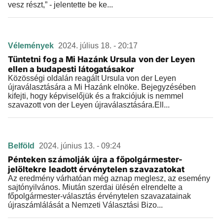
vesz részt,” - jelentette be ke...
Vélemények
2024. július 18. - 20:17
Tüntetni fog a Mi Hazánk Ursula von der Leyen
ellen a budapesti látogatásakor
Közösségi oldalán reagált Ursula von der Leyen
újraválasztására a Mi Hazánk elnöke. Bejegyzésében
kifejti, hogy képviselőjük és a frakciójuk is nemmel
szavazott von der Leyen újraválasztására.Ell...
Belföld
2024. június 13. - 09:24
Pénteken számolják újra a főpolgármester-
jelöltekre leadott érvénytelen szavazatokat
Az eredmény várhatóan még aznap meglesz, az esemény
sajtónyilvános. Miután szerdai ülésén elrendelte a
főpolgármester-választás érvénytelen szavazatainak
újraszámlálását a Nemzeti Választási Bizo...