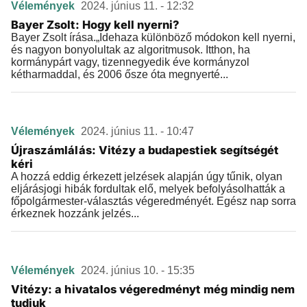
Vélemények
2024. június 11. - 12:32
Bayer Zsolt: Hogy kell nyerni?
Bayer Zsolt írása.„Idehaza különböző módokon kell nyerni,
és nagyon bonyolultak az algoritmusok. Itthon, ha
kormánypárt vagy, tizennegyedik éve kormányzol
kétharmaddal, és 2006 ősze óta megnyerté...
Vélemények
2024. június 11. - 10:47
Újraszámlálás: Vitézy a budapestiek segítségét
kéri
A hozzá eddig érkezett jelzések alapján úgy tűnik, olyan
eljárásjogi hibák fordultak elő, melyek befolyásolhatták a
főpolgármester-választás végeredményét. Egész nap sorra
érkeznek hozzánk jelzés...
Vélemények
2024. június 10. - 15:35
Vitézy: a hivatalos végeredményt még mindig nem
tudjuk