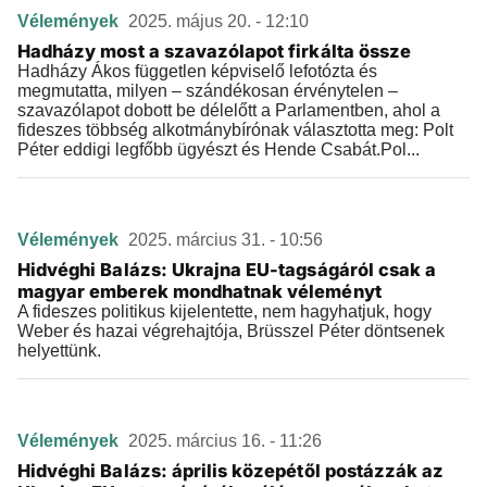
Vélemények
2025. május 20. - 12:10
Hadházy most a szavazólapot firkálta össze
Hadházy Ákos független képviselő lefotózta és
megmutatta, milyen – szándékosan érvénytelen –
szavazólapot dobott be délelőtt a Parlamentben, ahol a
fideszes többség alkotmánybírónak választotta meg: Polt
Péter eddigi legfőbb ügyészt és Hende Csabát.Pol...
Vélemények
2025. március 31. - 10:56
Hidvéghi Balázs: Ukrajna EU-tagságáról csak a
magyar emberek mondhatnak véleményt
A fideszes politikus kijelentette, nem hagyhatjuk, hogy
Weber és hazai végrehajtója, Brüsszel Péter döntsenek
helyettünk.
Vélemények
2025. március 16. - 11:26
Hidvéghi Balázs: április közepétől postázzák az