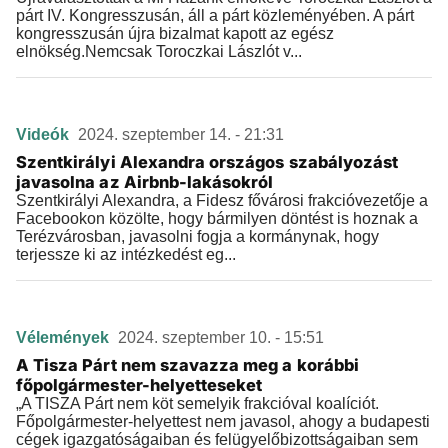
párt IV. Kongresszusán, áll a párt közleményében. A párt
kongresszusán újra bizalmat kapott az egész
elnökség.Nemcsak Toroczkai Lászlót v...
Videók
2024. szeptember 14. - 21:31
Szentkirályi Alexandra országos szabályozást
javasolna az Airbnb-lakásokról
Szentkirályi Alexandra, a Fidesz fővárosi frakcióvezetője a
Facebookon közölte, hogy bármilyen döntést is hoznak a
Terézvárosban, javasolni fogja a kormánynak, hogy
terjessze ki az intézkedést eg...
Vélemények
2024. szeptember 10. - 15:51
A Tisza Párt nem szavazza meg a korábbi
főpolgármester-helyetteseket
„A TISZA Párt nem köt semelyik frakcióval koalíciót.
Főpolgármester-helyettest nem javasol, ahogy a budapesti
cégek igazgatóságaiban és felügyelőbizottságaiban sem