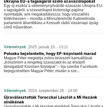
Ukrajna EU-s tagságáról szóló szavazólapokat
Egy új eszköz a véleménynyilvánító szavazás Ukrajna EU-
s tagságáról; a szavazólapot biztonsági papírra
nyomtatják, ami megakadályozza, hogy visszaélés
történhessen – mondta a Miniszterelnöki Kabinetiroda
parlamenti államtitkára a Kossuth rádió Vasárnapi újság
című műsorában.
Vélemények
2025. január 15. - 13:11
Poloska bejelentette, hogy EP-képviselő marad
Magyar Péter megtartja zsíros brüsszeli kamuállását.
„Köszönöm a rengeteg szavazatot és az elsöprő
támogatást! Közösen folytatjuk” – írja szerdai Facebook-
bejegyzésében Magyar Péter, miután a sze...
Vélemények
2024. szeptember 28. - 14:50
Újraválasztották Toroczkai Lászlót a Mi Hazánk
elnökének
Újraválasztották a Mi Hazánk elnökévé Toroczkai Lászlót a