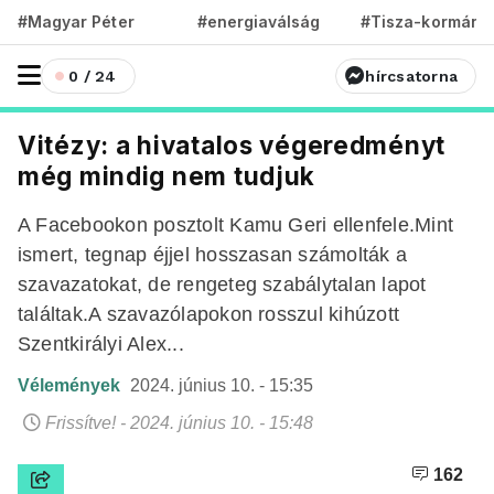
#Magyar Péter
#energiaválság
#Tisza-kormány
0 / 24
hírcsatorna
Vitézy: a hivatalos végeredményt
még mindig nem tudjuk
A Facebookon posztolt Kamu Geri ellenfele.Mint
ismert, tegnap éjjel hosszasan számolták a
szavazatokat, de rengeteg szabálytalan lapot
találtak.A szavazólapokon rosszul kihúzott
Szentkirályi Alex...
Vélemények
2024. június 10. - 15:35
Frissítve! - 2024. június 10. - 15:48
162