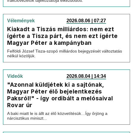
frakcióvezetők tájékoztatója elkezdődött.
Vélemények
2026.08.06 | 07:27
Kiakadt a Tiszás milliárdos: nem ezt
ígérte a Tisza párt, és nem ezt ígérte
Magyar Péter a kampányban
Felföldi József Tisza-szopó milliárdos bejegyzését változtatás
nélkül közöljük.
Videók
2026.08.04 | 14:34
"Azonnal küldjétek ki a sajtónak,
Magyar Péter élő bejelentkezés
Paksról!" - így ordibált a melósaival
Rovar úr
A baki miatt le is állt az élő közvetítésük…Így őrjöng a
nárcisztikus miniszt...