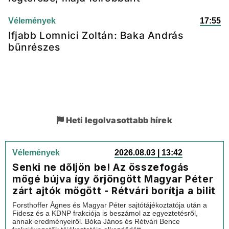
Vélemények
17:55
Ifjabb Lomnici Zoltán: Baka András
bűnrészes
Heti legolvasottabb hírek
Vélemények
2026.08.03 | 13:42
Senki ne dőljön be! Az összefogás
mögé bújva így őrjöngött Magyar Péter
zárt ajtók mögött - Rétvári borítja a bilit
Forsthoffer Ágnes és Magyar Péter sajtótájékoztatója után a
Fidesz és a KDNP frakciója is beszámol az egyeztetésről,
annak eredményeiről. Bóka János és Rétvári Bence