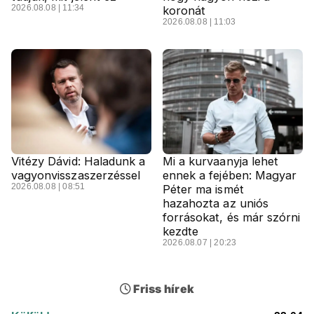
2026.08.08 | 11:34
koronát
2026.08.08 | 11:03
Vitézy Dávid: Haladunk a
Mi a kurvaanyja lehet
vagyonvisszaszerzéssel
ennek a fejében: Magyar
2026.08.08 | 08:51
Péter ma ismét
hazahozta az uniós
forrásokat, és már szórni
kezdte
2026.08.07 | 20:23
Friss hírek