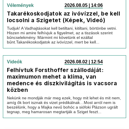
Vélemények
2026.08.05 | 14:06
Takarékoskodjatok az ivóvízzel, be kell
locsolni a Szigetet (Képek, Videó)
Tudjuk! A Vadhajtásokat kell betiltani, kitiltani, börtönbe vetni.
Hiszen mi amire felhívjuk a figyelmet, az a tiszások szerint
bűncselekmény. Mármint mi követünk el ezáltal
bűnt.Takarékoskodjatok az ivóvízzel, mert be kell...
Videók
2026.08.02 | 12:54
Felhívtuk Forsthoffer szállodáját:
maximumon mehet a klíma, van
medence és díszkivilágítás is vacsora
közben
Nekünk ne mondják már meg ezek, hogy mit lehet és mit nem,
amíg ők bort isznak és vizet prédikálnak…Most arról nem is
beszélünk, hogy a Majka nevű bohóc a siófoki Plázson ugrált
tegnap, meg hamarosan megtartják a Sziget feszt...