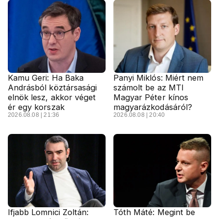
Kamu Geri: Ha Baka
Panyi Miklós: Miért nem
Andrásból köztársasági
számolt be az MTI
elnök lesz, akkor véget
Magyar Péter kínos
ér egy korszak
magyarázkodásáról?
2026.08.08 | 21:36
2026.08.08 | 20:40
Ifjabb Lomnici Zoltán:
Tóth Máté: Megint be