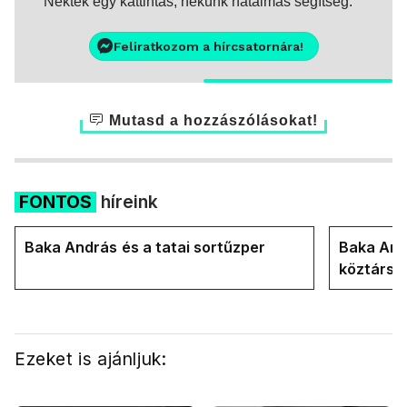
Nektek egy kattintás, nekünk hatalmas segítség.
Feliratkozom a hírcsatornára!
Mutasd a hozzászólásokat!
FONTOS
híreink
Baka András és a tatai sortűzper
Baka Andr
köztársa
Ezeket is ajánljuk: