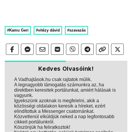
#Kamu Geri
#vitézy dávid
#szavazás
Kedves Olvasóink!
A Vadhajtások.hu csak rajtatok múlik.
A legnagyobb támogatás számunkra az, ha
direktben keresitek portálunkat, amiért hálásak is
vagyunk.
Igyekszünk azoknak is megfelelni, akik a
közösségi oldalakon keresik a híreket, ezért
elindítottuk a Messenger csatornánkat.
Közvetlenül elküldjük neked a nap legfontosabb
cikkeit portálunkról.
Köszönjük ha feliratkoztok!