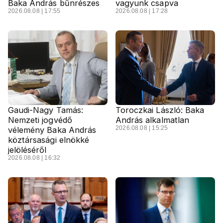
Baka András bűnrészes
vagyunk csapva
2026.08.08 | 17:55
2026.08.08 | 17:28
Gaudi-Nagy Tamás:
Toroczkai László: Baka
Nemzeti jogvédő
András alkalmatlan
2026.08.08 | 15:25
vélemény Baka András
köztársasági elnökké
jelöléséről
2026.08.08 | 16:32