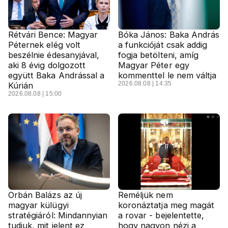
Rétvári Bence: Magyar
Bóka János: Baka András
Péternek elég volt
a funkcióját csak addig
beszélnie édesanyjával,
fogja betölteni, amíg
aki 8 évig dolgozott
Magyar Péter egy
együtt Baka Andrással a
kommenttel le nem váltja
2026.08.08 | 14:35
Kúrián
2026.08.08 | 15:00
Orbán Balázs az új
Reméljük nem
magyar külügyi
koronáztatja meg magát
stratégiáról: Mindannyian
a rovar - bejelentette,
tudjuk, mit jelent ez
hogy nagyon nézi a