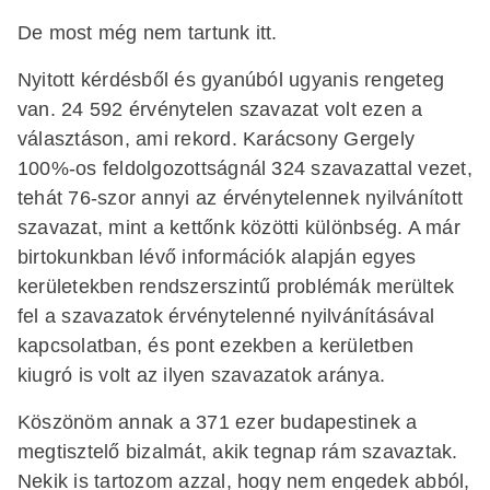
De most még nem tartunk itt.
Nyitott kérdésből és gyanúból ugyanis rengeteg
van. 24 592 érvénytelen szavazat volt ezen a
választáson, ami rekord. Karácsony Gergely
100%-os feldolgozottságnál 324 szavazattal vezet,
tehát 76-szor annyi az érvénytelennek nyilvánított
szavazat, mint a kettőnk közötti különbség. A már
birtokunkban lévő információk alapján egyes
kerületekben rendszerszintű problémák merültek
fel a szavazatok érvénytelenné nyilvánításával
kapcsolatban, és pont ezekben a kerületben
kiugró is volt az ilyen szavazatok aránya.
Köszönöm annak a 371 ezer budapestinek a
megtisztelő bizalmát, akik tegnap rám szavaztak.
Nekik is tartozom azzal, hogy nem engedek abból,