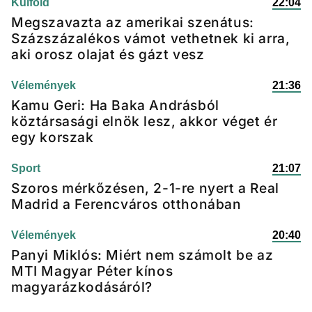
Külföld
22:04
Megszavazta az amerikai szenátus:
Százszázalékos vámot vethetnek ki arra,
aki orosz olajat és gázt vesz
Vélemények
21:36
Kamu Geri: Ha Baka Andrásból
köztársasági elnök lesz, akkor véget ér
egy korszak
Sport
21:07
Szoros mérkőzésen, 2-1-re nyert a Real
Madrid a Ferencváros otthonában
Vélemények
20:40
Panyi Miklós: Miért nem számolt be az
MTI Magyar Péter kínos
magyarázkodásáról?