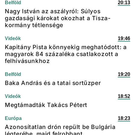
Belföld
20:13
Nagy István az aszályról: Súlyos
gazdasági károkat okozhat a Tisza-
kormány tétlensége
Videók
19:46
Kapitány Pista könnyekig meghatódott: a
magyarok 84 százaléka csatlakozott a
felhívásunkhoz
Belföld
19:20
Baka András és a tatai sortűzper
Videók
18:52
Megtámadták Takács Pétert
Európa
18:23
Azonosítatlan drón repült be Bulgária
légterébe, majd felrobbant