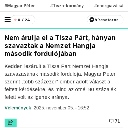
#Magyar Péter
#Tisza-kormány
#energiaválság
0 / 24
hírcsatorna
Nem árulja el a Tisza Párt, hányan
szavaztak a Nemzet Hangja
második fordulójában
Kedden lezárult a Tisza Párt Nemzet Hangja
szavazásának második fordulója, Magyar Péter
szerint „több százezer” ember adott választ a
feltett kérdésekre, és mind az ötnél 90 százalék
felett volt az igenek aránya.
Vélemények
2025. november 05. - 16:52
71