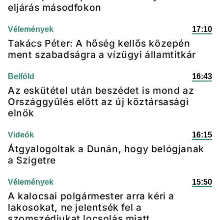
eljárás másodfokon
Vélemények
17:10
Takács Péter: A hőség kellős közepén
ment szabadságra a vízügyi államtitkár
Belföld
16:43
Az eskütétel után beszédet is mond az
Országgyűlés előtt az új köztársasági
elnök
Videók
16:15
Átgyalogoltak a Dunán, hogy belógjanak
a Szigetre
Vélemények
15:50
A kalocsai polgármester arra kéri a
lakosokat, ne jelentsék fel a
szomszédjukat locsolás miatt