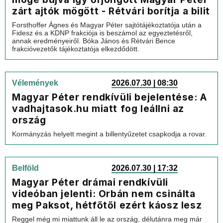
zárt ajtók mögött - Rétvári borítja a bilit
Forsthoffer Ágnes és Magyar Péter sajtótájékoztatója után a
Fidesz és a KDNP frakciója is beszámol az egyeztetésről,
annak eredményeiről. Bóka János és Rétvári Bence
frakcióvezetők tájékoztatója elkezdődött.
Vélemények
2026.07.30 | 08:30
Magyar Péter rendkívüli bejelentése: A
vadhajtasok.hu miatt fog leállni az
ország
Kormányzás helyett megint a billentyűzetet csapkodja a rovar.
Belföld
2026.07.30 | 17:32
Magyar Péter drámai rendkívüli
videóban jelenti: Orbán nem csinálta
meg Paksot, hétfőtől ezért káosz lesz
Reggel még mi miattunk áll le az ország, délutánra meg már