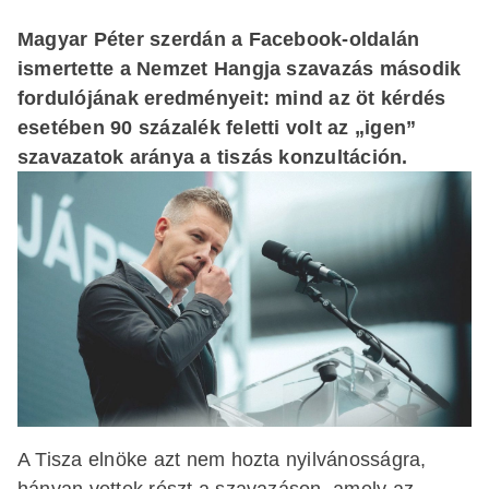
Magyar Péter szerdán a Facebook-oldalán
ismertette a Nemzet Hangja szavazás második
fordulójának eredményeit: mind az öt kérdés
esetében 90 százalék feletti volt az „igen”
szavazatok aránya a tiszás konzultáción.
A Tisza elnöke azt nem hozta nyilvánosságra,
hányan vettek részt a szavazáson, amely az