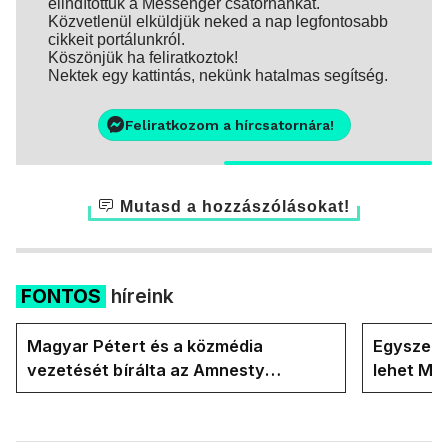
elindítottuk a Messenger csatornánkat.
Közvetlenül elküldjük neked a nap legfontosabb
cikkeit portálunkról.
Köszönjük ha feliratkoztok!
Nektek egy kattintás, nekünk hatalmas segítség.
Feliratkozom a hírcsatornára!
Mutasd a hozzászólásokat!
FONTOS
híreink
Magyar Pétert és a közmédia
Egyszerre
vezetését bírálta az Amnesty
lehet Ma
International a Klubrádióban