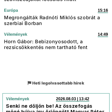
Európa
15:16
Megrongálták Radnóti Miklós szobrát a
szerbiai Borban
Vélemények
14:49
Horn Gábor: Bebizonyosodott, a
rezsicsökkentés nem tartható fent
Heti legolvasottabb hírek
Vélemények
2026.08.03 | 13:42
Senki ne dőljön be! Az összefogás
mögé bújva így őrjöngött Magyar Péter