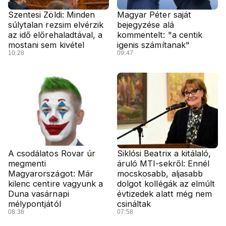
Szentesi Zöldi: Minden
Magyar Péter saját
súlytalan rezsim elvérzik
bejegyzése alá
az idő előrehaladtával, a
kommentelt: "a centik
mostani sem kivétel
igenis számítanak"
10:28
09:47
A csodálatos Rovar úr
Siklósi Beatrix a kitálaló,
megmenti
áruló MTI-sekről: Ennél
Magyarországot: Már
mocskosabb, aljasabb
kilenc centire vagyunk a
dolgot kollégák az elmúlt
Duna vasárnapi
évtizedek alatt még nem
mélypontjától
csináltak
08:38
07:58