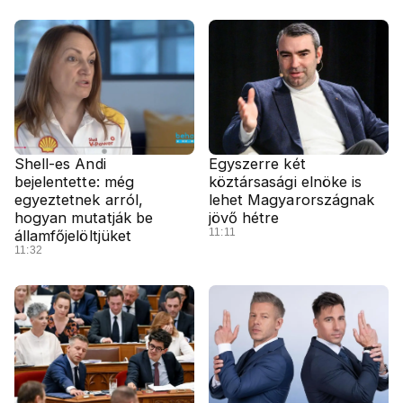
Shell-es Andi
Egyszerre két
bejelentette: még
köztársasági elnöke is
egyeztetnek arról,
lehet Magyarországnak
hogyan mutatják be
jövő hétre
11:11
államfőjelöltjüket
11:32