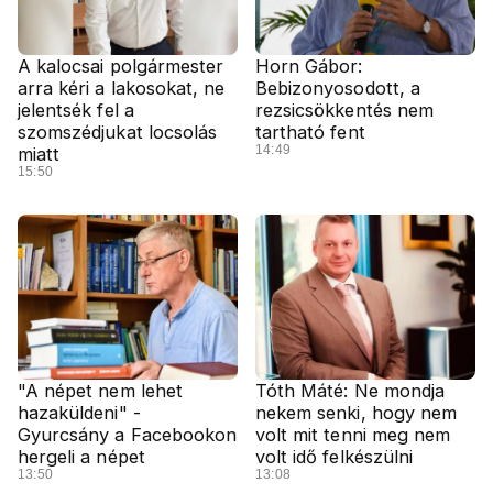
A kalocsai polgármester
Horn Gábor:
arra kéri a lakosokat, ne
Bebizonyosodott, a
jelentsék fel a
rezsicsökkentés nem
szomszédjukat locsolás
tartható fent
14:49
miatt
15:50
"A népet nem lehet
Tóth Máté: Ne mondja
hazaküldeni" -
nekem senki, hogy nem
Gyurcsány a Facebookon
volt mit tenni meg nem
hergeli a népet
volt idő felkészülni
13:50
13:08