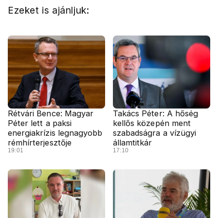
Ezeket is ajánljuk:
Rétvári Bence: Magyar
Takács Péter: A hőség
Péter lett a paksi
kellős közepén ment
energiakrízis legnagyobb
szabadságra a vízügyi
rémhírterjesztője
államtitkár
19:01
17:10