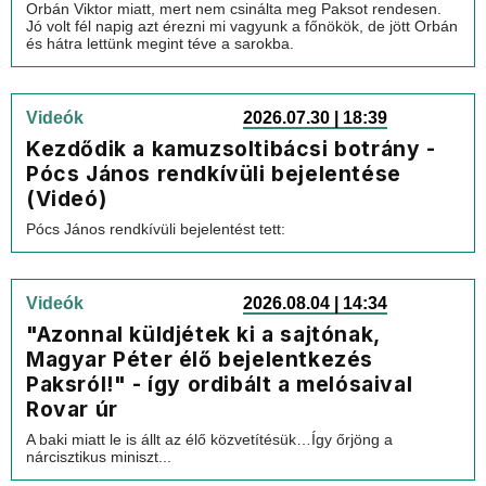
Orbán Viktor miatt, mert nem csinálta meg Paksot rendesen.
Jó volt fél napig azt érezni mi vagyunk a főnökök, de jött Orbán
és hátra lettünk megint téve a sarokba.
Videók
2026.07.30 | 18:39
Kezdődik a kamuzsoltibácsi botrány -
Pócs János rendkívüli bejelentése
(Videó)
Pócs János rendkívüli bejelentést tett:
Videók
2026.08.04 | 14:34
"Azonnal küldjétek ki a sajtónak,
Magyar Péter élő bejelentkezés
Paksról!" - így ordibált a melósaival
Rovar úr
A baki miatt le is állt az élő közvetítésük…Így őrjöng a
nárcisztikus miniszt...