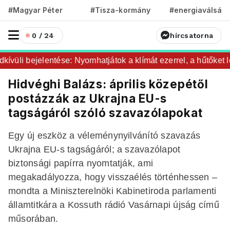
#Magyar Péter
#Tisza-kormány
#energiaválság
0 / 24
hírcsatorna
üli bejelentése: Nyomhatjátok a klímát ezerrel, a hűtőket let
Hidvéghi Balázs: április közepétől
postázzák az Ukrajna EU-s
tagságáról szóló szavazólapokat
Egy új eszköz a véleménynyilvánító szavazás
Ukrajna EU-s tagságáról; a szavazólapot
biztonsági papírra nyomtatják, ami
megakadályozza, hogy visszaélés történhessen –
mondta a Miniszterelnöki Kabinetiroda parlamenti
államtitkára a Kossuth rádió Vasárnapi újság című
műsorában.