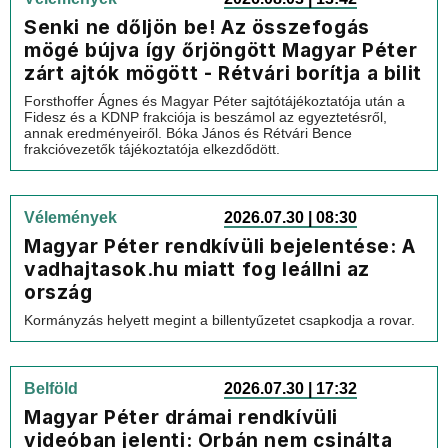
Senki ne dőljön be! Az összefogás
mögé bújva így őrjöngött Magyar Péter
zárt ajtók mögött - Rétvári borítja a bilit
Forsthoffer Ágnes és Magyar Péter sajtótájékoztatója után a
Fidesz és a KDNP frakciója is beszámol az egyeztetésről,
annak eredményeiről. Bóka János és Rétvári Bence
frakcióvezetők tájékoztatója elkezdődött.
Vélemények
2026.07.30 | 08:30
Magyar Péter rendkívüli bejelentése: A
vadhajtasok.hu miatt fog leállni az
ország
Kormányzás helyett megint a billentyűzetet csapkodja a rovar.
Belföld
2026.07.30 | 17:32
Magyar Péter drámai rendkívüli
videóban jelenti: Orbán nem csinálta