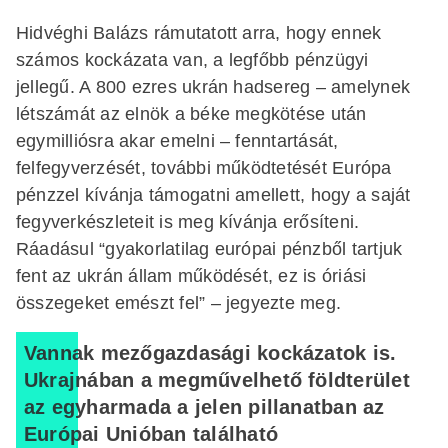
Hidvéghi Balázs rámutatott arra, hogy ennek
számos kockázata van, a legfőbb pénzügyi
jellegű. A 800 ezres ukrán hadsereg – amelynek
létszámát az elnök a béke megkötése után
egymilliósra akar emelni – fenntartását,
felfegyverzését, további működtetését Európa
pénzzel kívánja támogatni amellett, hogy a saját
fegyverkészleteit is meg kívánja erősíteni.
Ráadásul “gyakorlatilag európai pénzből tartjuk
fent az ukrán állam működését, ez is óriási
összegeket emészt fel” – jegyezte meg.
Vannak mezőgazdasági kockázatok is.
Ukrajnában a megművelhető földterület
az egyharmada a jelen pillanatban az
Európai Unióban található