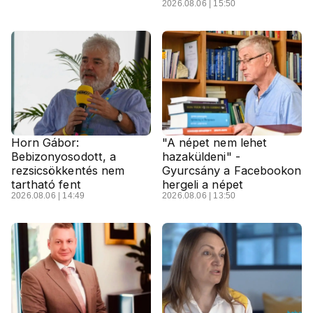
2026.08.06 | 15:50
Horn Gábor:
"A népet nem lehet
Bebizonyosodott, a
hazaküldeni" -
rezsicsökkentés nem
Gyurcsány a Facebookon
tartható fent
hergeli a népet
2026.08.06 | 14:49
2026.08.06 | 13:50