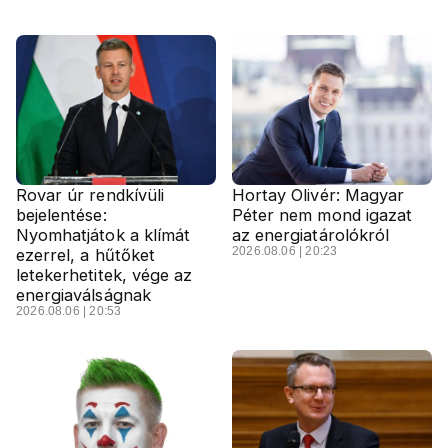
Rovar úr rendkívüli
Hortay Olivér: Magyar
bejelentése:
Péter nem mond igazat
Nyomhatjátok a klímát
az energiatárolókról
2026.08.06 | 20:23
ezerrel, a hűtőket
letekerhetitek, vége az
energiaválságnak
2026.08.06 | 20:53