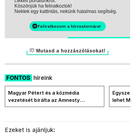
cikkeit portálunkról.
Köszönjük ha feliratkoztok!
Nektek egy kattintás, nekünk hatalmas segítség.
Feliratkozom a hírcsatornára!
Mutasd a hozzászólásokat!
FONTOS
híreink
Magyar Pétert és a közmédia
Egyszerre
vezetését bírálta az Amnesty
lehet Ma
International a Klubrádióban
Ezeket is ajánljuk: