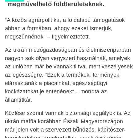
megművelhető földterületeknek.
“A közös agrárpolitika, a földalapú támogatások
abban a formában, ahogy ezeket ismerjük,
megszűnnének” – figyelmeztetett.
Az ukrán mezőgazdaságban és élelmiszeriparban
nagyon sok olyan vegyszert használnak, amelyek
az unióban már be vannak tiltva, mert veszélyesek
az egészségre. “Ezek a termékek, termények
elárasztanák a piacainkat, egészségügyi
kockázatokat jelentenének” – mondta az
államtitkár.
Közlése szerint vannak biztonsági aggályok is. Az
ukrán maffia korábban Észak-Magyarországon
már jelen volt a szervezett bűnözés, kábítószer-
kereskedelem, drogkartellek, prostitúció révén.