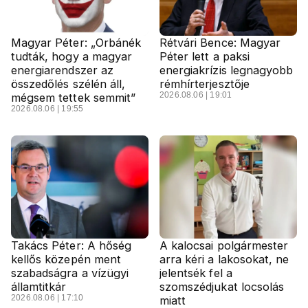
Magyar Péter: „Orbánék
Rétvári Bence: Magyar
tudták, hogy a magyar
Péter lett a paksi
energiarendszer az
energiakrízis legnagyobb
összedőlés szélén áll,
rémhírterjesztője
2026.08.06 | 19:01
mégsem tettek semmit”
2026.08.06 | 19:55
Takács Péter: A hőség
A kalocsai polgármester
kellős közepén ment
arra kéri a lakosokat, ne
szabadságra a vízügyi
jelentsék fel a
államtitkár
szomszédjukat locsolás
2026.08.06 | 17:10
miatt