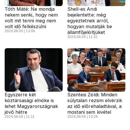
Tóth Máté: Ne mondja
Shell-es Andi
nekem senki, hogy nem
bejelentette: még
volt mit tenni meg nem
egyeztetnek arról,
volt idő felkészülni
hogyan mutatják be
2026.08.06 | 13:08
államfőjelöltjüket
2026.08.06 | 11:32
Egyszerre két
Szentesi Zöldi: Minden
köztársasági elnöke is
súlytalan rezsim elvérzik
lehet Magyarországnak
az idő előrehaladtával, a
jövő hétre
mostani sem kivétel
2026.08.06 | 11:11
2026.08.06 | 10:28