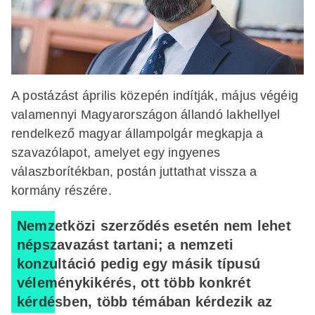
A postázást április közepén indítják, május végéig
valamennyi Magyarországon állandó lakhellyel
rendelkező magyar állampolgár megkapja a
szavazólapot, amelyet egy ingyenes
válaszborítékban, postán juttathat vissza a
kormány részére.
Nemzetközi szerződés esetén nem lehet
népszavazást tartani; a nemzeti
konzultáció pedig egy másik típusú
véleménykikérés, ott több konkrét
kérdésben, több témában kérdezik az