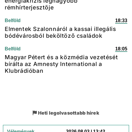
energiakrízis legnagyobb
rémhírterjesztője
Belföld
18:33
Elmentek Szalonnáról a kassai illegális
bódévárosból beköltöző családok
Belföld
18:05
Magyar Pétert és a közmédia vezetését
bírálta az Amnesty International a
Klubrádióban
Heti legolvasottabb hírek
Vélemények
2026.08.03 | 13:42