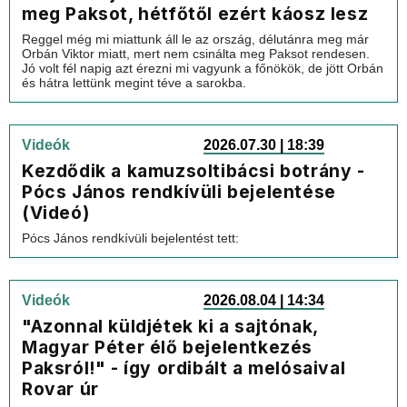
meg Paksot, hétfőtől ezért káosz lesz
Reggel még mi miattunk áll le az ország, délutánra meg már
Orbán Viktor miatt, mert nem csinálta meg Paksot rendesen.
Jó volt fél napig azt érezni mi vagyunk a főnökök, de jött Orbán
és hátra lettünk megint téve a sarokba.
Videók
2026.07.30 | 18:39
Kezdődik a kamuzsoltibácsi botrány -
Pócs János rendkívüli bejelentése
(Videó)
Pócs János rendkívüli bejelentést tett:
Videók
2026.08.04 | 14:34
"Azonnal küldjétek ki a sajtónak,
Magyar Péter élő bejelentkezés
Paksról!" - így ordibált a melósaival
Rovar úr