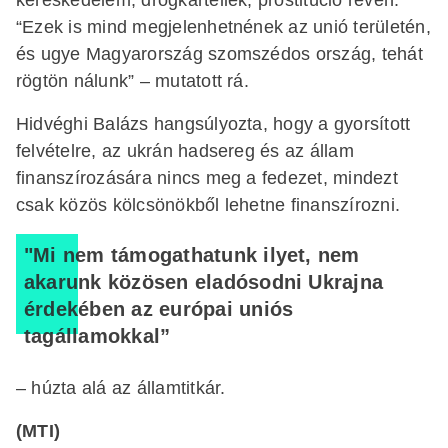
“Ezek is mind megjelenhetnének az unió területén,
és ugye Magyarország szomszédos ország, tehát
rögtön nálunk” – mutatott rá.
Hidvéghi Balázs hangsúlyozta, hogy a gyorsított
felvételre, az ukrán hadsereg és az állam
finanszírozására nincs meg a fedezet, mindezt
csak közös kölcsönökből lehetne finanszírozni.
"Mi nem támogathatunk ilyet, nem
akarunk közösen eladósodni Ukrajna
érdekében az európai uniós
tagállamokkal”
– húzta alá az államtitkár.
(MTI)