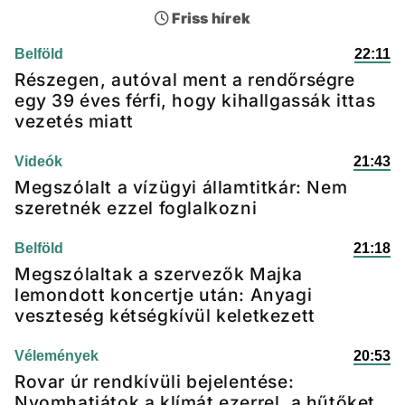
Friss hírek
Belföld
22:11
Részegen, autóval ment a rendőrségre
egy 39 éves férfi, hogy kihallgassák ittas
vezetés miatt
Videók
21:43
Megszólalt a vízügyi államtitkár: Nem
szeretnék ezzel foglalkozni
Belföld
21:18
Megszólaltak a szervezők Majka
lemondott koncertje után: Anyagi
veszteség kétségkívül keletkezett
Vélemények
20:53
Rovar úr rendkívüli bejelentése:
Nyomhatjátok a klímát ezerrel, a hűtőket