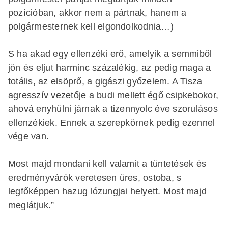
pozícióban, akkor nem a pártnak, hanem a
polgármesternek kell elgondolkodnia…)
S ha akad egy ellenzéki erő, amelyik a semmiből
jön és eljut harminc százalékig, az pedig maga a
totális, az elsöprő, a gigászi győzelem. A Tisza
agresszív vezetője a budi mellett égő csipkebokor,
ahová enyhülni járnak a tizennyolc éve szorulásos
ellenzékiek. Ennek a szerepkörnek pedig ezennel
vége van.
Most majd mondani kell valamit a tüntetések és
eredményvárók veretesen üres, ostoba, s
legfőképpen hazug lózungjai helyett. Most majd
meglátjuk.”