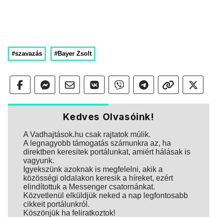
#szavazás
#Bayer Zsolt
Kedves Olvasóink!
A Vadhajtások.hu csak rajtatok múlik.
A legnagyobb támogatás számunkra az, ha
direktben keresitek portálunkat, amiért hálásak is
vagyunk.
Igyekszünk azoknak is megfelelni, akik a
közösségi oldalakon keresik a híreket, ezért
elindítottuk a Messenger csatornánkat.
Közvetlenül elküldjük neked a nap legfontosabb
cikkeit portálunkról.
Köszönjük ha feliratkoztok!