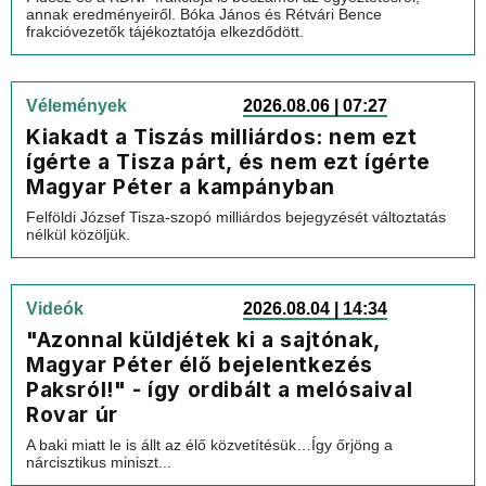
annak eredményeiről. Bóka János és Rétvári Bence
frakcióvezetők tájékoztatója elkezdődött.
Vélemények
2026.08.06 | 07:27
Kiakadt a Tiszás milliárdos: nem ezt
ígérte a Tisza párt, és nem ezt ígérte
Magyar Péter a kampányban
Felföldi József Tisza-szopó milliárdos bejegyzését változtatás
nélkül közöljük.
Videók
2026.08.04 | 14:34
"Azonnal küldjétek ki a sajtónak,
Magyar Péter élő bejelentkezés
Paksról!" - így ordibált a melósaival
Rovar úr
A baki miatt le is állt az élő közvetítésük…Így őrjöng a
nárcisztikus miniszt...