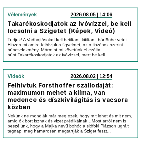
Vélemények
2026.08.05 | 14:06
Takarékoskodjatok az ivóvízzel, be kell
locsolni a Szigetet (Képek, Videó)
Tudjuk! A Vadhajtásokat kell betiltani, kitiltani, börtönbe vetni.
Hiszen mi amire felhívjuk a figyelmet, az a tiszások szerint
bűncselekmény. Mármint mi követünk el ezáltal
bűnt.Takarékoskodjatok az ivóvízzel, mert be kell...
Videók
2026.08.02 | 12:54
Felhívtuk Forsthoffer szállodáját:
maximumon mehet a klíma, van
medence és díszkivilágítás is vacsora
közben
Nekünk ne mondják már meg ezek, hogy mit lehet és mit nem,
amíg ők bort isznak és vizet prédikálnak…Most arról nem is
beszélünk, hogy a Majka nevű bohóc a siófoki Plázson ugrált
tegnap, meg hamarosan megtartják a Sziget feszt...