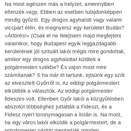
Na most egészen más a helyzet, amennyiben
ellenzék vagy. Ebben az esetben tulajdonképpen
mindig győzöl. Egy drogos agyhalott vagy valami
viccpárt élén, és megnyersz egy kerületet Budán?
»Áttörés!« (Csak el ne felejtsem majd megfejteni
valamikor, hogy Budapest egyik leggazdagabb
kerületének jól szituált lakói mégis mire gondoltak,
amikor egy drogos agyhalottat küldtek a
polgármesteri székbe? És vajon most mire
számítanak? S ha már itt tartunk, ejtsünk egy szót
az elvesztett Győrről is. Az eddigi polgármestert
elküldték a választók. Az eddigi polgármester
fideszes volt. Ellenben Győr lakói a közgyűlésben
abszolút többséghez juttatták a Fideszt, és a
Fidesz nyert toronymagasan a listán is. Na most,
ha egy város lakói elküldik a polgármestert, de a
polgármester pártját megtartják minden