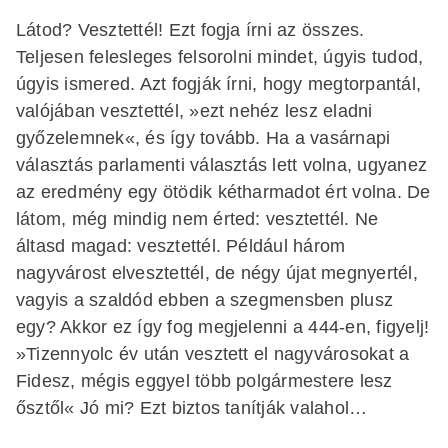
Látod? Vesztettél! Ezt fogja írni az összes.
Teljesen felesleges felsorolni mindet, úgyis tudod,
úgyis ismered. Azt fogják írni, hogy megtorpantál,
valójában vesztettél, »ezt nehéz lesz eladni
győzelemnek«, és így tovább. Ha a vasárnapi
választás parlamenti választás lett volna, ugyanez
az eredmény egy ötödik kétharmadot ért volna. De
látom, még mindig nem érted: vesztettél. Ne
áltasd magad: vesztettél. Például három
nagyvárost elvesztettél, de négy újat megnyertél,
vagyis a szaldód ebben a szegmensben plusz
egy? Akkor ez így fog megjelenni a 444-en, figyelj!
»Tizennyolc év után vesztett el nagyvárosokat a
Fidesz, mégis eggyel több polgármestere lesz
ősztől« Jó mi? Ezt biztos tanítják valahol…