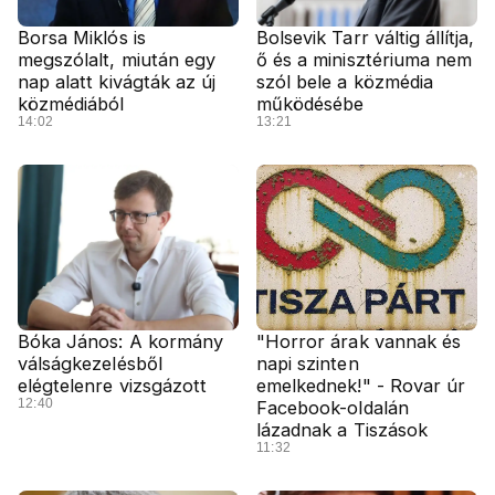
Borsa Miklós is
Bolsevik Tarr váltig állítja,
megszólalt, miután egy
ő és a minisztériuma nem
nap alatt kivágták az új
szól bele a közmédia
közmédiából
működésébe
14:02
13:21
Bóka János: A kormány
"Horror árak vannak és
válságkezelésből
napi szinten
elégtelenre vizsgázott
emelkednek!" - Rovar úr
12:40
Facebook-oldalán
lázadnak a Tiszások
11:32