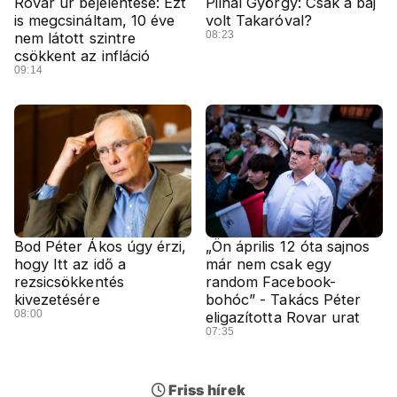
Rovar úr bejelentése: Ezt
Pilhál György: Csak a baj
is megcsináltam, 10 éve
volt Takaróval?
08:23
nem látott szintre
csökkent az infláció
09:14
Bod Péter Ákos úgy érzi,
„Ön április 12 óta sajnos
hogy Itt az idő a
már nem csak egy
rezsicsökkentés
random Facebook-
kivezetésére
bohóc” - Takács Péter
08:00
eligazította Rovar urat
07:35
Friss hírek