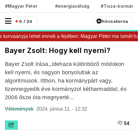
#Magyar Péter
#energiaválság
#Tisza-kormány
0 / 24
hírcsatorna
urvaanyja lehet ennek a fejében: Magyar Péter ma ismét hazah
Bayer Zsolt: Hogy kell nyerni?
Bayer Zsolt írása.„Idehaza különböző módokon
kell nyerni, és nagyon bonyolultak az
algoritmusok. Itthon, ha kormánypárt vagy,
tizennegyedik éve kormányzol kétharmaddal, és
2006 ősze óta megnyerté...
Vélemények
2024. június 11. - 12:32
54