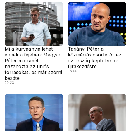
Mi a kurvaanyja lehet
Tarjányi Péter a
ennek a fejében: Magyar
közmédiás csörtéről: ez
Péter ma ismét
az ország képtelen az
hazahozta az uniós
újrakezdésre
16:00
forrásokat, és már szórni
kezdte
20:23