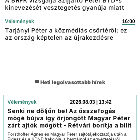
A BRFK vizsgálja Szijjártó Péter BYD-s
kinevezését vesztegetés gyanúja miatt
Vélemények
16:00
Tarjányi Péter a közmédiás csörtéről: ez
az ország képtelen az újrakezdésre
Heti legolvasottabb hírek
Vélemények
2026.08.03 | 13:42
Senki ne dőljön be! Az összefogás
mögé bújva így őrjöngött Magyar Péter
zárt ajtók mögött - Rétvári borítja a bilit
Forsthoffer Ágnes és Magyar Péter sajtótájékoztatója után a
Fidesz és a KDNP frakciója is beszámol az egyeztetésről,