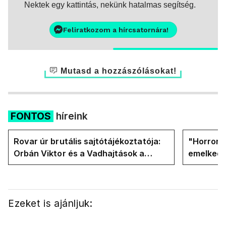
Nektek egy kattintás, nekünk hatalmas segítség.
Feliratkozom a hírcsatornára!
Mutasd a hozzászólásokat!
FONTOS
híreink
Rovar úr brutális sajtótájékoztatója:
"Horror á
Orbán Viktor és a Vadhajtások a
emelkedn
felelős a kialakult helyzetért
oldalán l
Ezeket is ajánljuk: