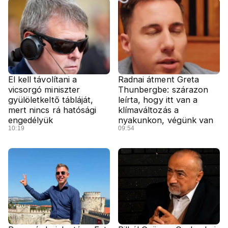
El kell távolítani a
Radnai átment Greta
vicsorgó miniszter
Thunbergbe: szárazon
gyülöletkeltő tábláját,
leírta, hogy itt van a
mert nincs rá hatósági
klímaváltozás a
engedélyük
nyakunkon, végünk van
10:19
09:54