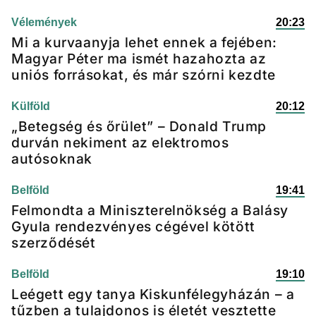
Vélemények
20:23
Mi a kurvaanyja lehet ennek a fejében:
Magyar Péter ma ismét hazahozta az
uniós forrásokat, és már szórni kezdte
Külföld
20:12
„Betegség és őrület” – Donald Trump
durván nekiment az elektromos
autósoknak
Belföld
19:41
Felmondta a Miniszterelnökség a Balásy
Gyula rendezvényes cégével kötött
szerződését
Belföld
19:10
Leégett egy tanya Kiskunfélegyházán – a
tűzben a tulajdonos is életét vesztette