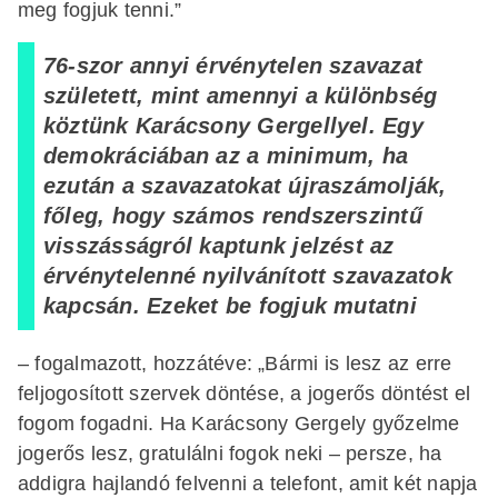
meg fogjuk tenni.”
76-szor annyi érvénytelen szavazat
született, mint amennyi a különbség
köztünk Karácsony Gergellyel. Egy
demokráciában az a minimum, ha
ezután a szavazatokat újraszámolják,
főleg, hogy számos rendszerszintű
visszásságról kaptunk jelzést az
érvénytelenné nyilvánított szavazatok
kapcsán. Ezeket be fogjuk mutatni
– fogalmazott, hozzátéve: „Bármi is lesz az erre
feljogosított szervek döntése, a jogerős döntést el
fogom fogadni. Ha Karácsony Gergely győzelme
jogerős lesz, gratulálni fogok neki – persze, ha
addigra hajlandó felvenni a telefont, amit két napja