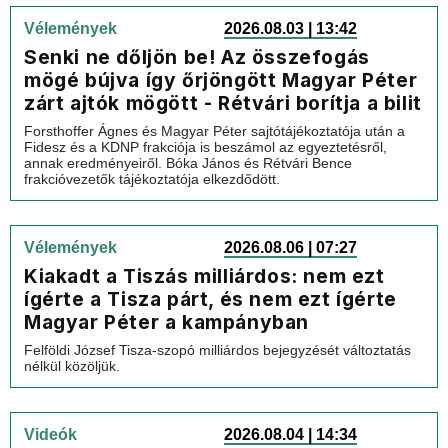
Vélemények
2026.08.03 | 13:42
Senki ne dőljön be! Az összefogás
mögé bújva így őrjöngött Magyar Péter
zárt ajtók mögött - Rétvári borítja a bilit
Forsthoffer Ágnes és Magyar Péter sajtótájékoztatója után a
Fidesz és a KDNP frakciója is beszámol az egyeztetésről,
annak eredményeiről. Bóka János és Rétvári Bence
frakcióvezetők tájékoztatója elkezdődött.
Vélemények
2026.08.06 | 07:27
Kiakadt a Tiszás milliárdos: nem ezt
ígérte a Tisza párt, és nem ezt ígérte
Magyar Péter a kampányban
Felföldi József Tisza-szopó milliárdos bejegyzését változtatás
nélkül közöljük.
Videók
2026.08.04 | 14:34