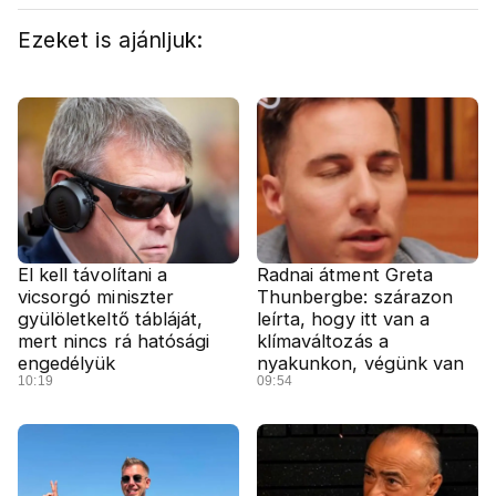
Ezeket is ajánljuk:
El kell távolítani a
Radnai átment Greta
vicsorgó miniszter
Thunbergbe: szárazon
gyülöletkeltő tábláját,
leírta, hogy itt van a
mert nincs rá hatósági
klímaváltozás a
engedélyük
nyakunkon, végünk van
10:19
09:54