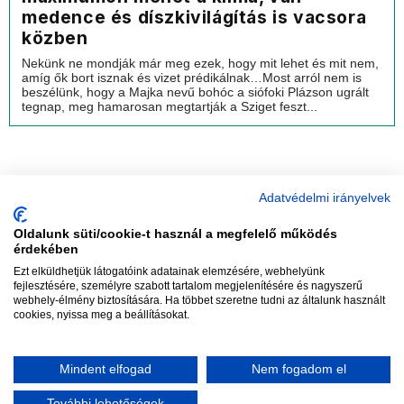
medence és díszkivilágítás is vacsora
közben
Nekünk ne mondják már meg ezek, hogy mit lehet és mit nem,
amíg ők bort isznak és vizet prédikálnak…Most arról nem is
beszélünk, hogy a Majka nevű bohóc a siófoki Plázson ugrált
tegnap, meg hamarosan megtartják a Sziget feszt...
Adatvédelmi irányelvek
Oldalunk süti/cookie-t használ a megfelelő működés
vadhajtások
érdekében
Ezt elküldhetjük látogatóink adatainak elemzésére, webhelyünk
fejlesztésére, személyre szabott tartalom megjelenítésére és nagyszerű
webhely-élmény biztosítására. Ha többet szeretne tudni az általunk használt
Szerkesztőség:
szerk@vadhajtasok.hu
cookies, nyissa meg a beállításokat.
Modi:
moderator@vadhajtasok.hu
Adatvédelem
Impresszum
Szerzői jogok
Mindent elfogad
Nem fogadom el
2018 Vadhajtások.hu
További lehetőségek