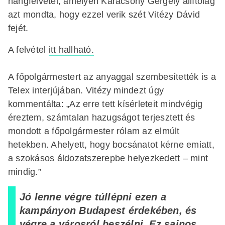
hangfelvétel, amelyen Karácsony Gergely állítólag
azt mondta, hogy ezzel verik szét Vitézy Dávid
fejét.
A felvétel
itt hallható.
A főpolgármestert az anyaggal szembesítették is a
Telex interjújában. Vitézy mindezt úgy
kommentálta: „Az erre tett kísérleteit mindvégig
éreztem, számtalan hazugságot terjesztett és
mondott a főpolgármester rólam az elmúlt
hetekben. Ahelyett, hogy bocsánatot kérne emiatt,
a szokásos áldozatszerepbe helyezkedett – mint
mindig.”
Jó lenne végre túllépni ezen a
kampányon Budapest érdekében, és
végre a városról beszélni. Ez sajnos