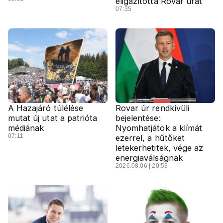
eligazította Rovar urat
07:35
A Hazajáró túlélése
Rovar úr rendkívüli
mutat új utat a patrióta
bejelentése:
médiának
Nyomhatjátok a klímát
07:11
ezerrel, a hűtőket
letekerhetitek, vége az
energiaválságnak
2026.08.06 | 20:53