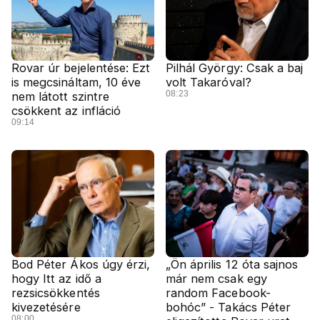
Rovar úr bejelentése: Ezt
Pilhál György: Csak a baj
is megcsináltam, 10 éve
volt Takaróval?
08:23
nem látott szintre
csökkent az infláció
09:14
Bod Péter Ákos úgy érzi,
„Ön április 12 óta sajnos
hogy Itt az idő a
már nem csak egy
rezsicsökkentés
random Facebook-
kivezetésére
bohóc” - Takács Péter
08:00