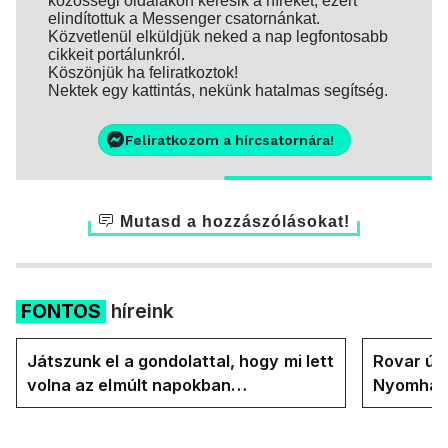
közösségi oldalakon keresik a híreket, ezért
elindítottuk a Messenger csatornánkat.
Közvetlenül elküldjük neked a nap legfontosabb
cikkeit portálunkról.
Köszönjük ha feliratkoztok!
Nektek egy kattintás, nekünk hatalmas segítség.
Feliratkozom a hírcsatornára!
Mutasd a hozzászólásokat!
FONTOS
híreink
Játszunk el a gondolattal, hogy mi lett
Rovar úr 
volna az elmúlt napokban
Nyomhatjá
rezsicsökkentés nélkül
hűtőket l
energiav