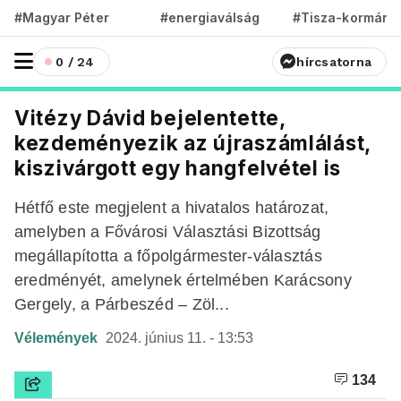
#Magyar Péter
#energiaválság
#Tisza-kormány
0 / 24
hírcsatorna
Vitézy Dávid bejelentette,
kezdeményezik az újraszámlálást,
kiszivárgott egy hangfelvétel is
Hétfő este megjelent a hivatalos határozat,
amelyben a Fővárosi Választási Bizottság
megállapította a főpolgármester-választás
eredményét, amelynek értelmében Karácsony
Gergely, a Párbeszéd – Zöl...
Vélemények
2024. június 11. - 13:53
134