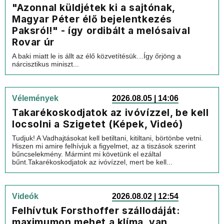
"Azonnal küldjétek ki a sajtónak,
Magyar Péter élő bejelentkezés
Paksról!" - így ordibált a melósaival
Rovar úr
A baki miatt le is állt az élő közvetítésük…Így őrjöng a
nárcisztikus miniszt...
Vélemények
2026.08.05 | 14:06
Takarékoskodjatok az ivóvízzel, be kell
locsolni a Szigetet (Képek, Videó)
Tudjuk! A Vadhajtásokat kell betiltani, kitiltani, börtönbe vetni.
Hiszen mi amire felhívjuk a figyelmet, az a tiszások szerint
bűncselekmény. Mármint mi követünk el ezáltal
bűnt.Takarékoskodjatok az ivóvízzel, mert be kell...
Videók
2026.08.02 | 12:54
Felhívtuk Forsthoffer szállodáját:
maximumon mehet a klíma, van