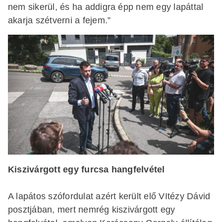
nem sikerül, és ha addigra épp nem egy lapáttal
akarja szétverni a fejem.”
Kiszivárgott egy furcsa hangfelvétel
A lapátos szófordulat azért került elő VItézy Dávid
posztjában, mert nemrég kiszivárgott egy