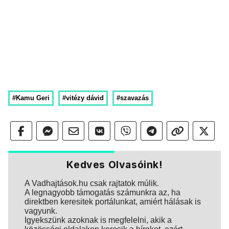
#Kamu Geri
#vitézy dávid
#szavazás
Kedves Olvasóink!
A Vadhajtások.hu csak rajtatok múlik.
A legnagyobb támogatás számunkra az, ha
direktben keresitek portálunkat, amiért hálásak is
vagyunk.
Igyekszünk azoknak is megfelelni, akik a