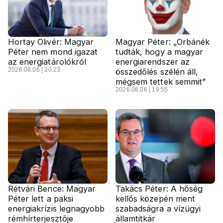
Hortay Olivér: Magyar
Magyar Péter: „Orbánék
Péter nem mond igazat
tudták, hogy a magyar
az energiatárolókról
energiarendszer az
2026.08.06 | 20:23
összedőlés szélén áll,
mégsem tettek semmit”
2026.08.06 | 19:55
Rétvári Bence: Magyar
Takács Péter: A hőség
Péter lett a paksi
kellős közepén ment
energiakrízis legnagyobb
szabadságra a vízügyi
rémhírterjesztője
államtitkár