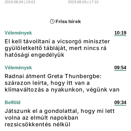
2026.08.06 | 19:01
2026.08.06 | 17:10
Friss hírek
Vélemények
10:19
El kell távolítani a vicsorgó miniszter
gyülöletkeltő tábláját, mert nincs rá
hatósági engedélyük
Vélemények
09:54
Radnai átment Greta Thunbergbe:
szárazon leírta, hogy itt van a
klímaváltozás a nyakunkon, végünk van
Belföld
09:34
Játszunk el a gondolattal, hogy mi lett
volna az elmúlt napokban
rezsicsökkentés nélkül