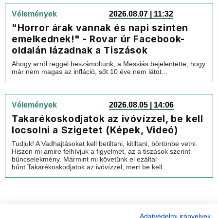
Vélemények
2026.08.07 | 11:32
"Horror árak vannak és napi szinten
emelkednek!" - Rovar úr Facebook-
oldalán lázadnak a Tiszások
Ahogy arról reggel beszámoltunk, a Messiás bejelentette, hogy
már nem magas az infláció, sőt 10 éve nem látot...
Vélemények
2026.08.05 | 14:06
Takarékoskodjatok az ivóvízzel, be kell
locsolni a Szigetet (Képek, Videó)
Tudjuk! A Vadhajtásokat kell betiltani, kitiltani, börtönbe vetni.
Hiszen mi amire felhívjuk a figyelmet, az a tiszások szerint
bűncselekmény. Mármint mi követünk el ezáltal
bűnt.Takarékoskodjatok az ivóvízzel, mert be kell...
Adatvédelmi irányelvek