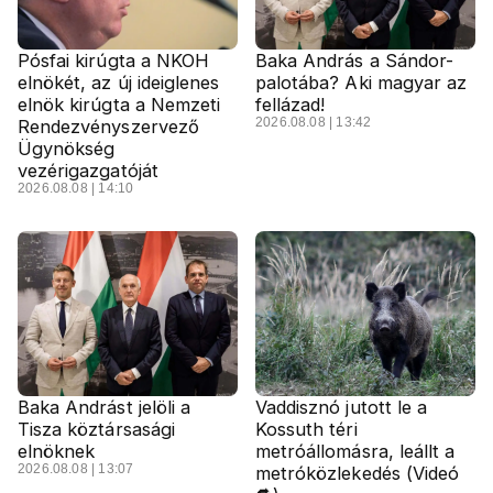
Pósfai kirúgta a NKOH
Baka András a Sándor-
elnökét, az új ideiglenes
palotába? Aki magyar az
elnök kirúgta a Nemzeti
fellázad!
2026.08.08 | 13:42
Rendezvényszervező
Ügynökség
vezérigazgatóját
2026.08.08 | 14:10
Baka Andrást jelöli a
Vaddisznó jutott le a
Tisza köztársasági
Kossuth téri
elnöknek
metróállomásra, leállt a
2026.08.08 | 13:07
metróközlekedés (Videó