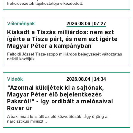
frakcióvezetők tájékoztatója elkezdődött.
Vélemények
2026.08.06 | 07:27
Kiakadt a Tiszás milliárdos: nem ezt
ígérte a Tisza párt, és nem ezt ígérte
Magyar Péter a kampányban
Felföldi József Tisza-szopó milliárdos bejegyzését változtatás
nélkül közöljük.
Videók
2026.08.04 | 14:34
"Azonnal küldjétek ki a sajtónak,
Magyar Péter élő bejelentkezés
Paksról!" - így ordibált a melósaival
Rovar úr
A baki miatt le is állt az élő közvetítésük…Így őrjöng a
nárcisztikus miniszt...