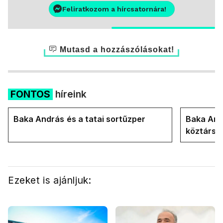
Feliratkozom a hírcsatornára!
Mutasd a hozzászólásokat!
FONTOS
híreink
Baka András és a tatai sortűzper
Baka Andr
köztársa
Ezeket is ajánljuk: