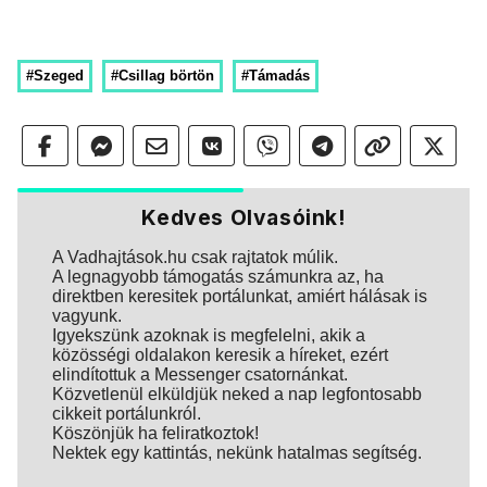
#Szeged
#Csillag börtön
#Támadás
Kedves Olvasóink!
A Vadhajtások.hu csak rajtatok múlik.
A legnagyobb támogatás számunkra az, ha
direktben keresitek portálunkat, amiért hálásak is
vagyunk.
Igyekszünk azoknak is megfelelni, akik a
közösségi oldalakon keresik a híreket, ezért
elindítottuk a Messenger csatornánkat.
Közvetlenül elküldjük neked a nap legfontosabb
cikkeit portálunkról.
Köszönjük ha feliratkoztok!
Nektek egy kattintás, nekünk hatalmas segítség.