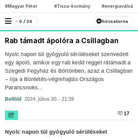
#Magyar Péter
#Tisza-kormány
#energiaválság
0 / 24
hírcsatorna
Rab támadt ápolóra a Csillagban
Nyolc napon túl gyógyuló sérüléseket szenvedett
egy ápoló, amikor egy rab kedd reggel rátámadt a
Szegedi Fegyház és Börtönben, azaz a Csillagban
– írja a Büntetés-végrehajtás Országos
Parancsnoks...
Belföld
2024. július 30. - 21:39
17
Nyolc napon túl gyógyuló sérüléseket