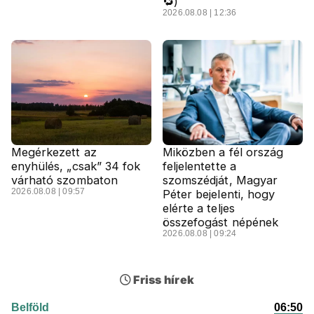
🔁)
2026.08.08 | 12:36
Megérkezett az
Miközben a fél ország
enyhülés, „csak” 34 fok
feljelentette a
várható szombaton
szomszédját, Magyar
2026.08.08 | 09:57
Péter bejelenti, hogy
elérte a teljes
összefogást népének
2026.08.08 | 09:24
Friss hírek
Belföld
06:50