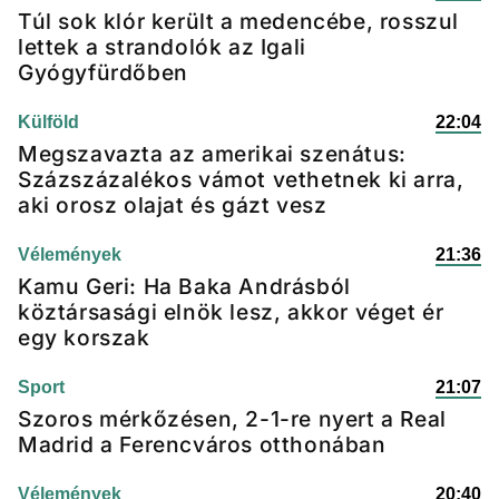
Túl sok klór került a medencébe, rosszul
lettek a strandolók az Igali
Gyógyfürdőben
Külföld
22:04
Megszavazta az amerikai szenátus:
Százszázalékos vámot vethetnek ki arra,
aki orosz olajat és gázt vesz
Vélemények
21:36
Kamu Geri: Ha Baka Andrásból
köztársasági elnök lesz, akkor véget ér
egy korszak
Sport
21:07
Szoros mérkőzésen, 2-1-re nyert a Real
Madrid a Ferencváros otthonában
Vélemények
20:40