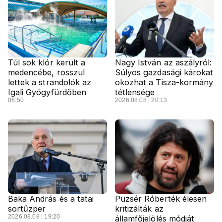
Túl sok klór került a
Nagy István az aszályról:
medencébe, rosszul
Súlyos gazdasági károkat
lettek a strandolók az
okozhat a Tisza-kormány
Igali Gyógyfürdőben
tétlensége
06:50
2026.08.08 | 20:13
Baka András és a tatai
Puzsér Róberték élesen
sortűzper
kritizálták az
2026.08.08 | 19:20
államfőjelölés módját