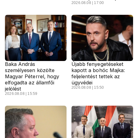
2026.08.08 | 17:00
Baka András
Újabb fenyegetéseket
személyesen közölte
kapott a bohóc Majka:
Magyar Péterrel, hogy
feljelentést tettek az
elfogadta az államfői
ügyvédei
2026.08.08 | 15:50
jelölést
2026.08.08 | 15:59