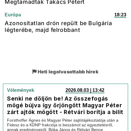
Megtámadták Takács Pétert
Európa
18:23
Azonosítatlan drón repült be Bulgária
légterébe, majd felrobbant
Heti legolvasottabb hírek
Vélemények
2026.08.03 | 13:42
Senki ne dőljön be! Az összefogás
mögé bújva így őrjöngött Magyar Péter
zárt ajtók mögött - Rétvári borítja a bilit
Forsthoffer Ágnes és Magyar Péter sajtótájékoztatója után a
Fidesz és a KDNP frakciója is beszámol az egyeztetésről,
annak eredményeiről. Bóka János és Rétvári Bence