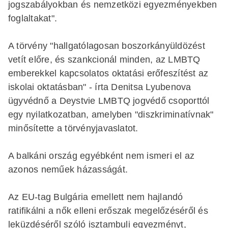
jogszabályokban és nemzetközi egyezményekben
foglaltakat".
A törvény "hallgatólagosan boszorkányüldözést
vetít előre, és szankcionál minden, az LMBTQ
emberekkel kapcsolatos oktatási erőfeszítést az
iskolai oktatásban" - írta Denitsa Lyubenova
ügyvédnő a Deystvie LMBTQ jogvédő csoporttól
egy nyilatkozatban, amelyben "diszkriminatívnak"
minősítette a törvényjavaslatot.
A balkáni ország egyébként nem ismeri el az
azonos neműek házasságát.
Az EU-tag Bulgária emellett nem hajlandó
ratifikálni a nők elleni erőszak megelőzéséről és
leküzdéséről szóló isztambuli egyezményt,