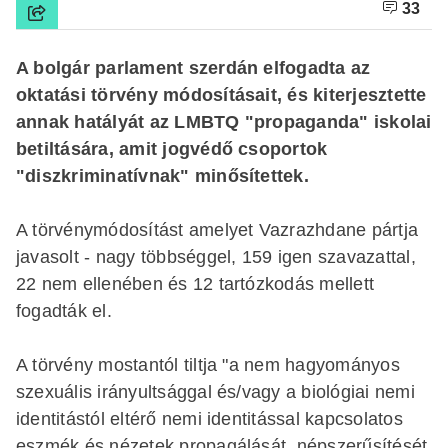
33
A bolgár parlament szerdán elfogadta az
oktatási törvény módosításait, és kiterjesztette
annak hatályát az LMBTQ "propaganda" iskolai
betiltására, amit jogvédő csoportok
"diszkriminatívnak" minősítettek.
A törvénymódosítást amelyet Vazrazhdane pártja
javasolt - nagy többséggel, 159 igen szavazattal,
22 nem ellenében és 12 tartózkodás mellett
fogadták el.
A törvény mostantól tiltja "a nem hagyományos
szexuális irányultsággal és/vagy a biológiai nemi
identitástól eltérő nemi identitással kapcsolatos
eszmék és nézetek propagálását, népszerűsítését