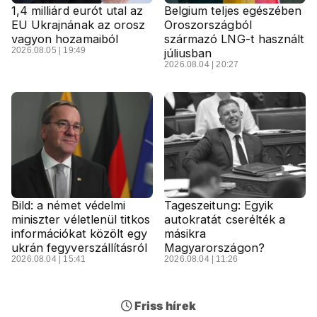
1,4 milliárd eurót utal az
Belgium teljes egészében
EU Ukrajnának az orosz
Oroszországból
vagyon hozamaiból
származó LNG-t használt
2026.08.05 | 19:49
júliusban
2026.08.04 | 20:27
Bild: a német védelmi
Tageszeitung: Egyik
miniszter véletlenül titkos
autokratát cserélték a
információkat közölt egy
másikra
ukrán fegyverszállításról
Magyarországon?
2026.08.04 | 15:41
2026.08.04 | 11:26
Friss hírek