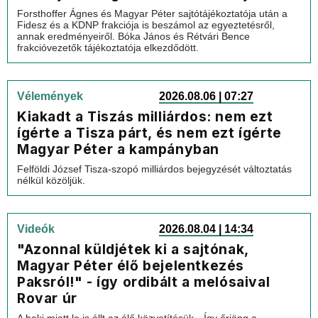
Forsthoffer Ágnes és Magyar Péter sajtótájékoztatója után a
Fidesz és a KDNP frakciója is beszámol az egyeztetésről,
annak eredményeiről. Bóka János és Rétvári Bence
frakcióvezetők tájékoztatója elkezdődött.
Vélemények
2026.08.06 | 07:27
Kiakadt a Tiszás milliárdos: nem ezt
ígérte a Tisza párt, és nem ezt ígérte
Magyar Péter a kampányban
Felföldi József Tisza-szopó milliárdos bejegyzését változtatás
nélkül közöljük.
Videók
2026.08.04 | 14:34
"Azonnal küldjétek ki a sajtónak,
Magyar Péter élő bejelentkezés
Paksról!" - így ordibált a melósaival
Rovar úr