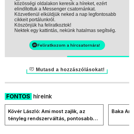
közösségi oldalakon keresik a híreket, ezért
elindítottuk a Messenger csatornánkat.
Közvetlenül elküldjük neked a nap legfontosabb
cikkeit portálunkról.
Köszönjük ha feliratkoztok!
Nektek egy kattintás, nekünk hatalmas segítség.
Feliratkozom a hírcsatornára!
Mutasd a hozzászólásokat!
FONTOS
híreink
Kövér László: Ami most zajlik, az
Baka Andr
tényleg rendszerváltás, pontosabban
rendszervisszaváltás