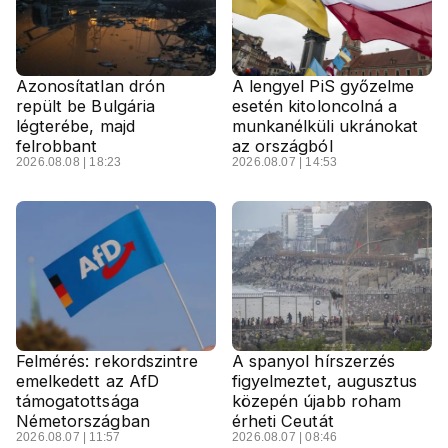
Azonosítatlan drón
A lengyel PiS győzelme
repült be Bulgária
esetén kitoloncolná a
légterébe, majd
munkanélküli ukránokat
felrobbant
az országból
2026.08.08 | 18:23
2026.08.07 | 14:53
Felmérés: rekordszintre
A spanyol hírszerzés
emelkedett az AfD
figyelmeztet, augusztus
támogatottsága
közepén újabb roham
Németországban
érheti Ceutát
2026.08.07 | 11:57
2026.08.07 | 08:46