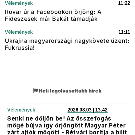
Vélemények
11:22
Rovar úr a Facebookon őrjöng: A
Fideszesek már Bakát támadják
Vélemények
11:11
Ukrajna magyarországi nagykövete üzent:
Fukrussia!
Heti legolvasottabb hírek
Vélemények
2026.08.03 | 13:42
Senki ne dőljön be! Az összefogás
mögé bújva így őrjöngött Magyar Péter
zárt ajtók mögött - Rétvári borítja a bilit