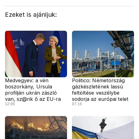
Ezeket is ajánljuk:
Medvegyev: a vén
Politico: Németország
boszorkány, Ursula
gázkészletének lassú
profilján ukrán zászló
feltöltése veszélybe
van, sz@rik ő az EU-ra
sodorja az európai telet
12:06
07:16