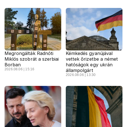
Megrongálták Radnóti
Kémkedés gyanújával
Miklós szobrát a szerbiai
vettek őrizetbe a német
Borban
hatóságok egy ukrán
2026.08.06 | 15:16
állampolgárt
2026.08.06 | 13:30