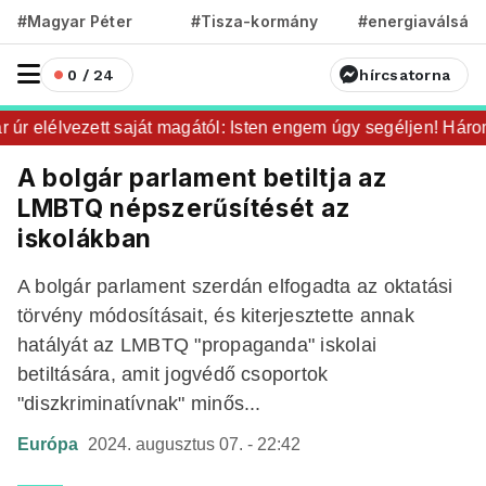
#Magyar Péter
#Tisza-kormány
#energiaválság
0 / 24
hírcsatorna
r elélvezett saját magától: Isten engem úgy segéljen! Három 
A bolgár parlament betiltja az
LMBTQ népszerűsítését az
iskolákban
A bolgár parlament szerdán elfogadta az oktatási
törvény módosításait, és kiterjesztette annak
hatályát az LMBTQ "propaganda" iskolai
betiltására, amit jogvédő csoportok
"diszkriminatívnak" minős...
Európa
2024. augusztus 07. - 22:42