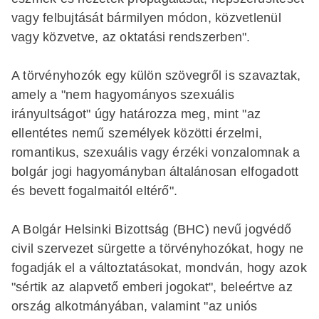
vagy felbujtását bármilyen módon, közvetlenül
vagy közvetve, az oktatási rendszerben".
A törvényhozók egy külön szövegről is szavaztak,
amely a "nem hagyományos szexuális
irányultságot" úgy határozza meg, mint "az
ellentétes nemű személyek közötti érzelmi,
romantikus, szexuális vagy érzéki vonzalomnak a
bolgár jogi hagyományban általánosan elfogadott
és bevett fogalmaitól eltérő".
A Bolgár Helsinki Bizottság (BHC) nevű jogvédő
civil szervezet sürgette a törvényhozókat, hogy ne
fogadják el a változtatásokat, mondván, hogy azok
"sértik az alapvető emberi jogokat", beleértve az
ország alkotmányában, valamint "az uniós