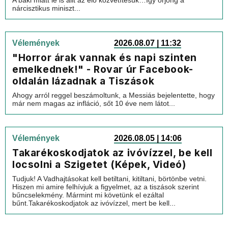
A baki miatt le is állt az élő közvetítésük…Így őrjöng a
nárcisztikus miniszt...
Vélemények
2026.08.07 | 11:32
"Horror árak vannak és napi szinten
emelkednek!" - Rovar úr Facebook-
oldalán lázadnak a Tiszások
Ahogy arról reggel beszámoltunk, a Messiás bejelentette, hogy
már nem magas az infláció, sőt 10 éve nem látot...
Vélemények
2026.08.05 | 14:06
Takarékoskodjatok az ivóvízzel, be kell
locsolni a Szigetet (Képek, Videó)
Tudjuk! A Vadhajtásokat kell betiltani, kitiltani, börtönbe vetni.
Hiszen mi amire felhívjuk a figyelmet, az a tiszások szerint
bűncselekmény. Mármint mi követünk el ezáltal
bűnt.Takarékoskodjatok az ivóvízzel, mert be kell...