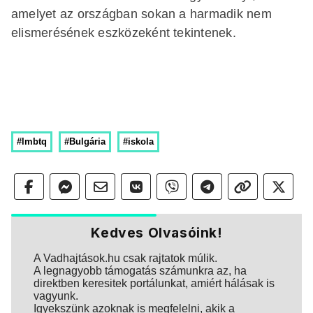
amelyet az országban sokan a harmadik nem
elismerésének eszközeként tekintenek.
#lmbtq
#Bulgária
#iskola
Kedves Olvasóink!
A Vadhajtások.hu csak rajtatok múlik.
A legnagyobb támogatás számunkra az, ha
direktben keresitek portálunkat, amiért hálásak is
vagyunk.
Igyekszünk azoknak is megfelelni, akik a