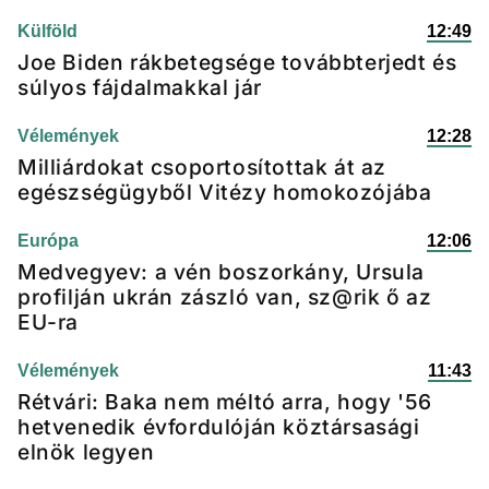
Külföld
12:49
Joe Biden rákbetegsége továbbterjedt és
súlyos fájdalmakkal jár
Vélemények
12:28
Milliárdokat csoportosítottak át az
egészségügyből Vitézy homokozójába
Európa
12:06
Medvegyev: a vén boszorkány, Ursula
profilján ukrán zászló van, sz@rik ő az
EU-ra
Vélemények
11:43
Rétvári: Baka nem méltó arra, hogy '56
hetvenedik évfordulóján köztársasági
elnök legyen