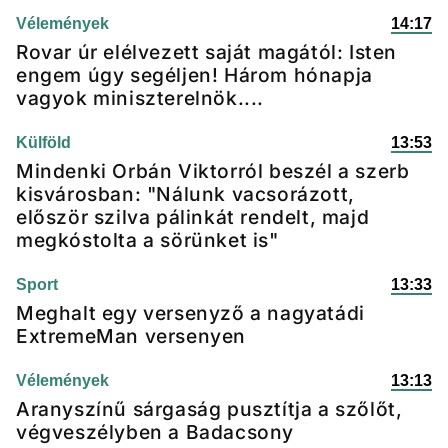
Vélemények
14:17
Rovar úr elélvezett saját magától: Isten
engem úgy segéljen! Három hónapja
vagyok miniszterelnök....
Külföld
13:53
Mindenki Orbán Viktorról beszél a szerb
kisvárosban: "Nálunk vacsorázott,
először szilva pálinkát rendelt, majd
megkóstolta a sörünket is"
Sport
13:33
Meghalt egy versenyző a nagyatádi
ExtremeMan versenyen
Vélemények
13:13
Aranyszínű sárgaság pusztítja a szőlőt,
végveszélyben a Badacsony