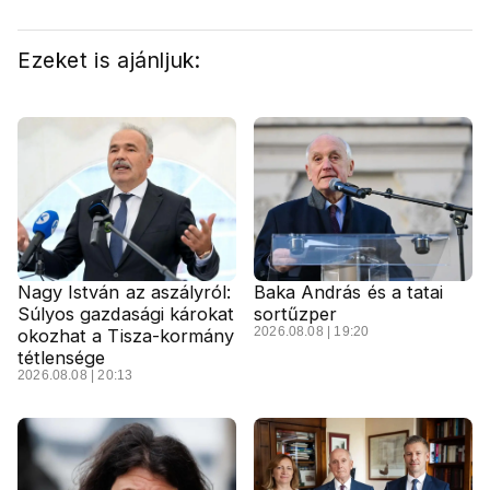
Ezeket is ajánljuk:
Nagy István az aszályról:
Baka András és a tatai
Súlyos gazdasági károkat
sortűzper
2026.08.08 | 19:20
okozhat a Tisza-kormány
tétlensége
2026.08.08 | 20:13