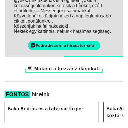
Igyekszünk azoknak is megfelelni, akik a
közösségi oldalakon keresik a híreket, ezért
elindítottuk a Messenger csatornánkat.
Közvetlenül elküldjük neked a nap legfontosabb
cikkeit portálunkról.
Köszönjük ha feliratkoztok!
Nektek egy kattintás, nekünk hatalmas segítség.
Feliratkozom a hírcsatornára!
Mutasd a hozzászólásokat!
FONTOS
híreink
Baka András és a tatai sortűzper
Baka Andr
köztársa