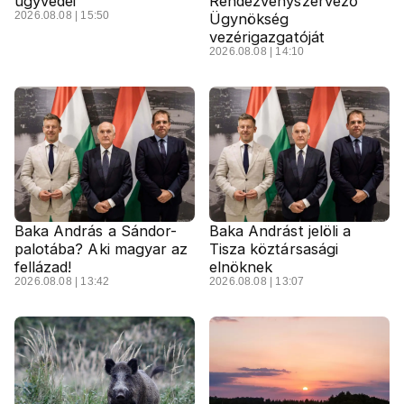
ügyvédei
Rendezvényszervező
2026.08.08 | 15:50
Ügynökség
vezérigazgatóját
2026.08.08 | 14:10
Baka András a Sándor-
Baka Andrást jelöli a
palotába? Aki magyar az
Tisza köztársasági
fellázad!
elnöknek
2026.08.08 | 13:42
2026.08.08 | 13:07