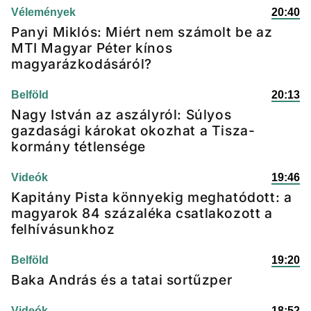
Vélemények
20:40
Panyi Miklós: Miért nem számolt be az
MTI Magyar Péter kínos
magyarázkodásáról?
Belföld
20:13
Nagy István az aszályról: Súlyos
gazdasági károkat okozhat a Tisza-
kormány tétlensége
Videók
19:46
Kapitány Pista könnyekig meghatódott: a
magyarok 84 százaléka csatlakozott a
felhívásunkhoz
Belföld
19:20
Baka András és a tatai sortűzper
Videók
18:52