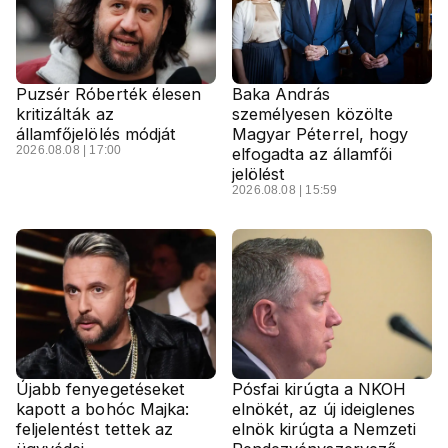
Puzsér Róberték élesen
Baka András
kritizálták az
személyesen közölte
államfőjelölés módját
Magyar Péterrel, hogy
2026.08.08 | 17:00
elfogadta az államfői
jelölést
2026.08.08 | 15:59
Újabb fenyegetéseket
Pósfai kirúgta a NKOH
kapott a bohóc Majka:
elnökét, az új ideiglenes
feljelentést tettek az
elnök kirúgta a Nemzeti