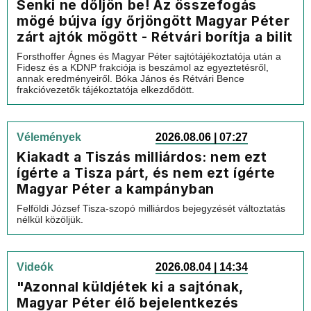
Senki ne dőljön be! Az összefogás
mögé bújva így őrjöngött Magyar Péter
zárt ajtók mögött - Rétvári borítja a bilit
Forsthoffer Ágnes és Magyar Péter sajtótájékoztatója után a
Fidesz és a KDNP frakciója is beszámol az egyeztetésről,
annak eredményeiről. Bóka János és Rétvári Bence
frakcióvezetők tájékoztatója elkezdődött.
Vélemények
2026.08.06 | 07:27
Kiakadt a Tiszás milliárdos: nem ezt
ígérte a Tisza párt, és nem ezt ígérte
Magyar Péter a kampányban
Felföldi József Tisza-szopó milliárdos bejegyzését változtatás
nélkül közöljük.
Videók
2026.08.04 | 14:34
"Azonnal küldjétek ki a sajtónak,
Magyar Péter élő bejelentkezés