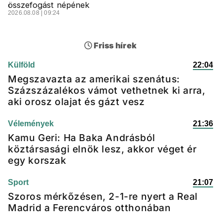
összefogást népének
2026.08.08 | 09:24
Friss hírek
Külföld
22:04
Megszavazta az amerikai szenátus:
Százszázalékos vámot vethetnek ki arra,
aki orosz olajat és gázt vesz
Vélemények
21:36
Kamu Geri: Ha Baka Andrásból
köztársasági elnök lesz, akkor véget ér
egy korszak
Sport
21:07
Szoros mérkőzésen, 2-1-re nyert a Real
Madrid a Ferencváros otthonában