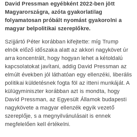
David Pressman egyébként 2022-ben jött
Magyarországra, azóta gyakorlatilag
folyamatosan próbált nyomást gyakorolni a
magyar belpolitikai szereplőkre.
Szijjártó Péter korábban kifejtette: míg Trump
elnök előző időszaka alatt az akkori nagykövet úr
arra koncentrált, hogy hogyan lehet a kétoldalú
kapcsolatokat javítani, addig David Pressman az
elmúlt években jól láthatóan egy ellenzéki, liberális
politikai küldetésnek fogta föl az itteni munkáját. A
külügyminiszter korábban azt is mondta, hogy
David Pressman, az Egyesült Államok budapesti
nagykövete a magyar ellenzék egyik vezető
szereplője, s a megnyilvánulásait is ennek
megfelelően kell értékelni.