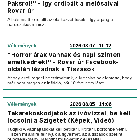
Paksról!" - így ordibált a melósaival
Rovar úr
A baki miatt le is állt az élő közvetítésük…Így őrjöng a
nárcisztikus miniszt...
Vélemények
2026.08.07 | 11:32
"Horror árak vannak és napi szinten
emelkednek!" - Rovar úr Facebook-
oldalán lázadnak a Tiszások
Ahogy arról reggel beszámoltunk, a Messiás bejelentette, hogy
már nem magas az infláció, sőt 10 éve nem látot...
Vélemények
2026.08.05 | 14:06
Takarékoskodjatok az ivóvízzel, be kell
locsolni a Szigetet (Képek, Videó)
Tudjuk! A Vadhajtásokat kell betiltani, kitiltani, börtönbe vetni.
Hiszen mi amire felhívjuk a figyelmet, az a tiszások szerint
bűncselekmény. Mármint mi követünk el ezáltal