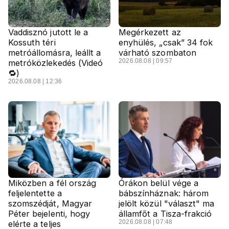
Vaddisznó jutott le a
Megérkezett az
Kossuth téri
enyhülés, „csak” 34 fok
metróállomásra, leállt a
várható szombaton
2026.08.08 | 09:57
metróközlekedés (Videó
🔁)
2026.08.08 | 12:36
Miközben a fél ország
Órákon belül vége a
feljelentette a
bábszínháznak: három
szomszédját, Magyar
jelölt közül "választ" ma
Péter bejelenti, hogy
államfőt a Tisza-frakció
2026.08.08 | 07:48
elérte a teljes