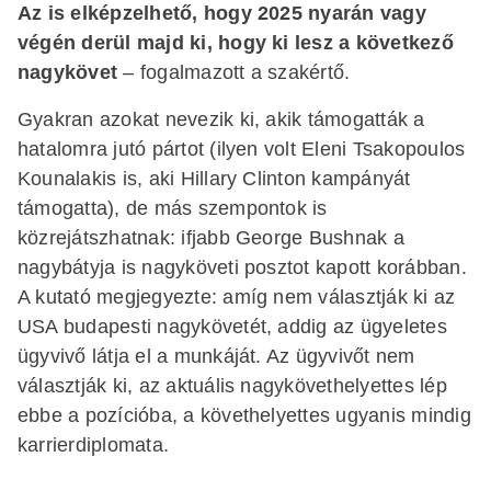
Az is elképzelhető, hogy 2025 nyarán vagy
végén derül majd ki, hogy ki lesz a következő
nagykövet
– fogalmazott a szakértő.
Gyakran azokat nevezik ki, akik támogatták a
hatalomra jutó pártot (ilyen volt Eleni Tsakopoulos
Kounalakis is, aki Hillary Clinton kampányát
támogatta), de más szempontok is
közrejátszhatnak: ifjabb George Bushnak a
nagybátyja is nagyköveti posztot kapott korábban.
A kutató megjegyezte: amíg nem választják ki az
USA budapesti nagykövetét, addig az ügyeletes
ügyvivő látja el a munkáját. Az ügyvivőt nem
választják ki, az aktuális nagykövethelyettes lép
ebbe a pozícióba, a követhelyettes ugyanis mindig
karrierdiplomata.