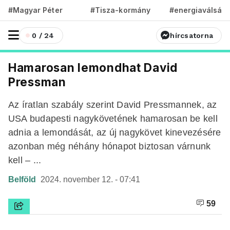
#Magyar Péter
#Tisza-kormány
#energiaválság
0 / 24
hírcsatorna
Hamarosan lemondhat David
Pressman
Az íratlan szabály szerint David Pressmannek, az
USA budapesti nagykövetének hamarosan be kell
adnia a lemondását, az új nagykövet kinevezésére
azonban még néhány hónapot biztosan várnunk
kell – ...
Belföld
2024. november 12. - 07:41
59