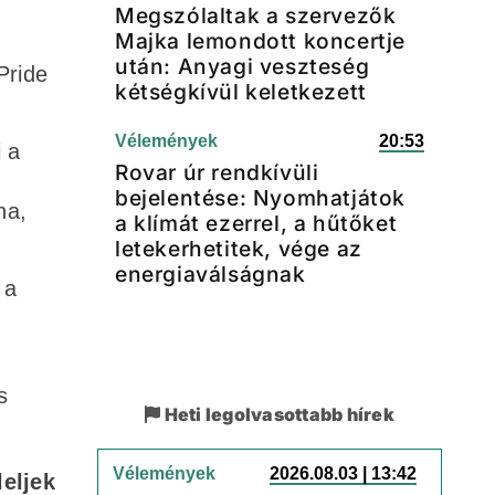
Megszólaltak a szervezők
Majka lemondott koncertje
után: Anyagi veszteség
Pride
kétségkívül keletkezett
Vélemények
20:53
 a
Rovar úr rendkívüli
bejelentése: Nyomhatjátok
na,
a klímát ezerrel, a hűtőket
letekerhetitek, vége az
energiaválságnak
 a
s
Heti legolvasottabb hírek
Vélemények
2026.08.03 | 13:42
eljek