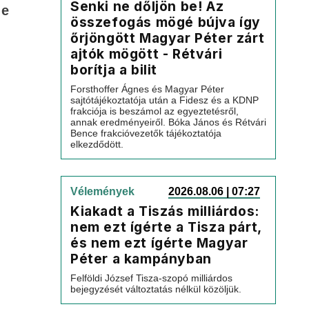
Senki ne dőljön be! Az
de
összefogás mögé bújva így
őrjöngött Magyar Péter zárt
ajtók mögött - Rétvári
borítja a bilit
Forsthoffer Ágnes és Magyar Péter
sajtótájékoztatója után a Fidesz és a KDNP
frakciója is beszámol az egyeztetésről,
annak eredményeiről. Bóka János és Rétvári
Bence frakcióvezetők tájékoztatója
elkezdődött.
Vélemények
2026.08.06 | 07:27
Kiakadt a Tiszás milliárdos:
nem ezt ígérte a Tisza párt,
és nem ezt ígérte Magyar
Péter a kampányban
Felföldi József Tisza-szopó milliárdos
bejegyzését változtatás nélkül közöljük.