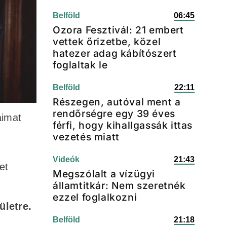
Belföld
06:45
Ozora Fesztivál: 21 embert
vettek őrizetbe, közel
hatezer adag kábítószert
foglaltak le
Belföld
22:11
Részegen, autóval ment a
rendőrségre egy 39 éves
aimat
férfi, hogy kihallgassák ittas
vezetés miatt
Videók
21:43
et
Megszólalt a vízügyi
államtitkár: Nem szeretnék
ezzel foglalkozni
ületre.
Belföld
21:18