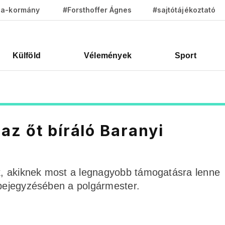
za-kormány
#Forsthoffer Ágnes
#sajtótájékoztató
Külföld
Vélemények
Sport
az őt bíráló Baranyi
ek, akiknek most a legnagyobb támogatásra lenne
 bejegyzésében a polgármester.