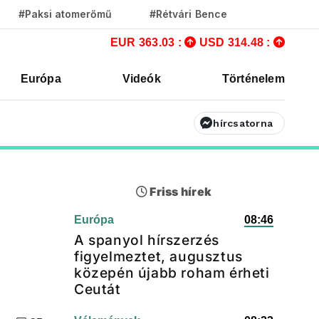
#Paksi atomerőmű
#Rétvári Bence
EUR 363.03 :
USD 314.48 :
Európa
Videók
Történelem
hírcsatorna
Friss hírek
Európa
08:46
A spanyol hírszerzés
figyelmeztet, augusztus
közepén újabb roham érheti
Ceutát