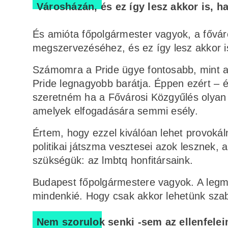
Városházán, és ez így lesz akkor is, h
És amióta főpolgármester vagyok, a fővár
megszervezéséhez, és ez így lesz akkor is
Számomra a Pride ügye fontosabb, mint az
Pride legnagyobb barátja. Éppen ezért – é
szeretném ha a Fővárosi Közgyűlés olyan a
amelyek elfogadására semmi esély.
Értem, hogy ezzel kiválóan lehet provokálni
politikai játszma vesztesei azok lesznek
szükségük: az lmbtq honfitársaink.
Budapest főpolgármestere vagyok. A leg
mindenkié. Hogy csak akkor lehetünk sz
Nem szorulok senki -sem az ellenfelei