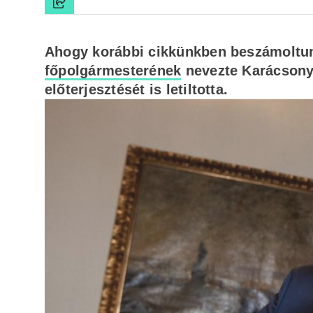
Ahogy korábbi cikkünkben beszámoltunk
főpolgármesterének
nevezte Karácsony 
előterjesztését is letiltotta.