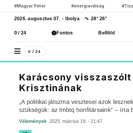
#Magyar Péter
#energiaválság
#Tis
2026. augusztus 07.
-
Ibolya
28°
26°
0 / 24
Fontos
Belföld
0 / 24
Karácsony visszaszólt 
Krisztinának
„A politikai játszma vesztesei azok leszn
szükségük: az lmbtq honfitársaink” – írta
Vélemények
2025. március 19. - 21:47