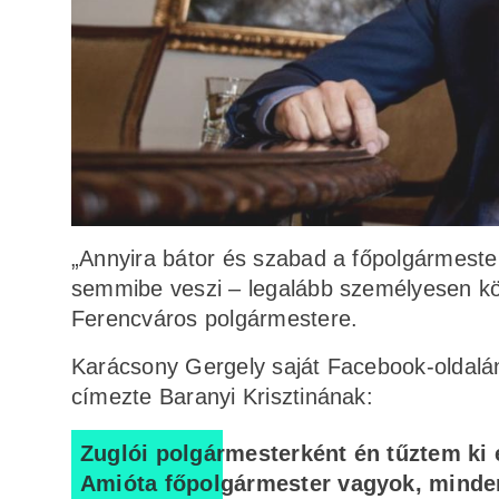
„Annyira bátor és szabad a főpolgármeste
semmibe veszi – legalább személyesen kö
Ferencváros polgármestere.
Karácsony Gergely saját Facebook-oldalá
címezte Baranyi Krisztinának:
Zuglói polgármesterként én tűztem ki 
Amióta főpolgármester vagyok, minden