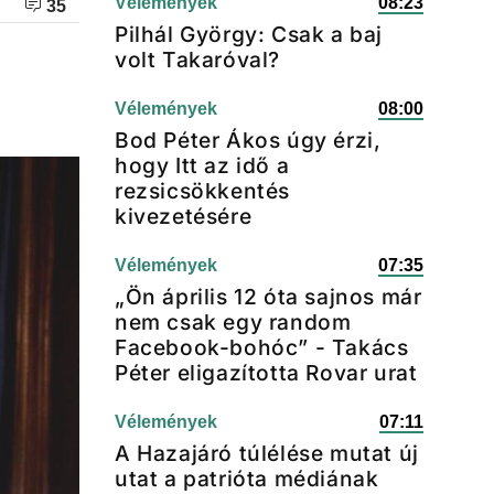
Vélemények
08:23
35
Pilhál György: Csak a baj
volt Takaróval?
Vélemények
08:00
Bod Péter Ákos úgy érzi,
hogy Itt az idő a
rezsicsökkentés
kivezetésére
Vélemények
07:35
„Ön április 12 óta sajnos már
nem csak egy random
Facebook-bohóc” - Takács
Péter eligazította Rovar urat
Vélemények
07:11
A Hazajáró túlélése mutat új
utat a patrióta médiának