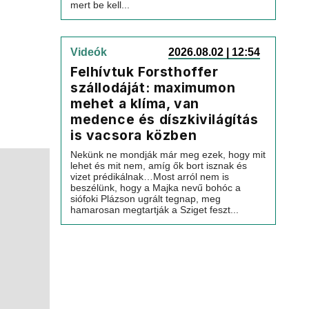
mert be kell...
Videók
2026.08.02 | 12:54
Felhívtuk Forsthoffer
szállodáját: maximumon
mehet a klíma, van
medence és díszkivilágítás
is vacsora közben
Nekünk ne mondják már meg ezek, hogy mit
lehet és mit nem, amíg ők bort isznak és
vizet prédikálnak…Most arról nem is
beszélünk, hogy a Majka nevű bohóc a
siófoki Plázson ugrált tegnap, meg
hamarosan megtartják a Sziget feszt...