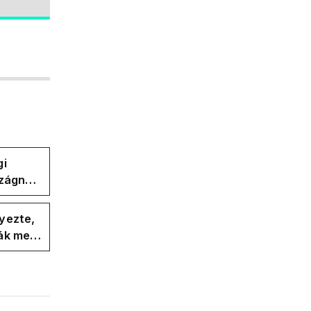
gi
szágnak
yezte,
ák meg