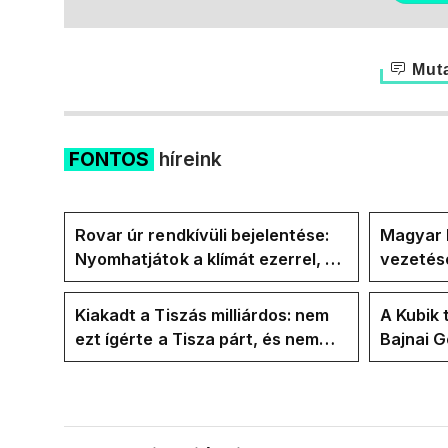
Muta
FONTOS
híreink
Rovar úr rendkívüli bejelentése:
Magyar 
Nyomhatjátok a klímát ezerrel, a
vezetésé
hűtőket letekerhetitek, vége az
Internat
energiaválságnak
Kiakadt a Tiszás milliárdos: nem
A Kubik 
ezt ígérte a Tisza párt, és nem
Bajnai 
ezt ígérte Magyar Péter a
az ECDA
kampányban
közvetle