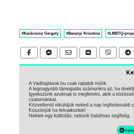
#Karácsony Gergely
#Baranyi Krisztina
#LMBTQ-prop
Ke
A Vadhajtások.hu csak rajtatok múlik.
A legnagyobb támogatás számunkra az, ha direktbe
Igyekszünk azoknak is megfelelni, akik a közösség
csatornánkat.
Közvetlenül elküldjük neked a nap legfontosabb ci
Köszönjük ha feliratkoztok!
Nektek egy kattintás, nekünk hatalmas segítség.
Feli