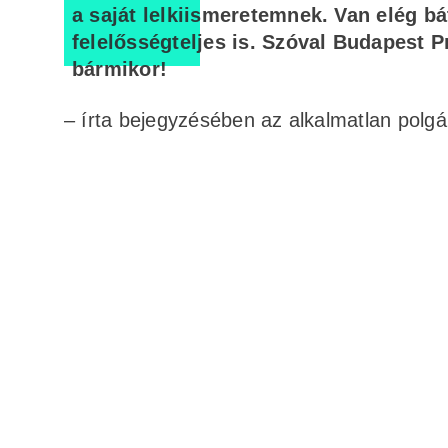
a saját lelkiismeretemnek. Van elég b
felelősségteljes is. Szóval Budapest 
bármikor!
– írta bejegyzésében az alkalmatlan polgá