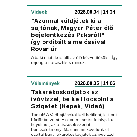
Videók
2026.08.04 | 14:34
"Azonnal küldjétek ki a
sajtónak, Magyar Péter élő
bejelentkezés Paksról!" -
így ordibált a melósaival
Rovar úr
A baki miatt le is állt az élő közvetítésük…Így
őrjöng a nárcisztikus miniszt...
Vélemények
2026.08.05 | 14:06
Takarékoskodjatok az
ivóvízzel, be kell locsolni a
Szigetet (Képek, Videó)
Tudjuk! A Vadhajtásokat kell betiltani, kitiltani,
börtönbe vetni. Hiszen mi amire felhívjuk a
figyelmet, az a tiszások szerint
bűncselekmény. Mármint mi követünk el
ezáltal bűnt.Takarékoskodjatok az ivóvízzel,