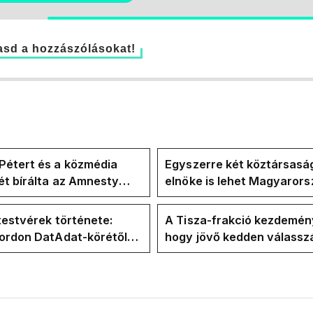
sd a hozzászólásokat!
Pétert és a közmédia
Egyszerre két köztársasá
t bírálta az Amnesty
elnöke is lehet Magyaror
ional a Klubrádióban
jövő hétre
testvérek története:
A Tisza-frakció kezdemén
Gordon DatAdat-körétől
hogy jövő kedden válassz
-n át Magyar Péter
az új köztársasági elnököt
n stábjáig