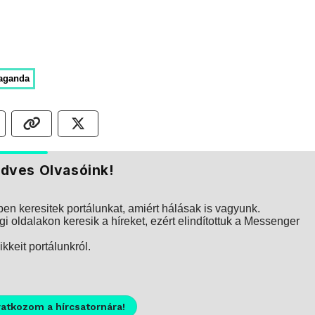
aganda
dves Olvasóink!
n keresitek portálunkat, amiért hálásak is vagyunk.
i oldalakon keresik a híreket, ezért elindítottuk a Messenger
kkeit portálunkról.
ratkozom a hírcsatornára!