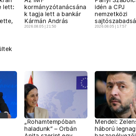
krán
Az IMF
Panyi Szabolc
 lett:
kormányzótanácsána
idén a CPJ
k tagja lett a bankár
nemzetközi
ette,
Kármán András
sajtószabadsá
2026.08.05 | 21:50
2026.08.05 | 17:57
ültek
„Rohamtempóban
Mendel: Zelens
haladunk” – Orbán
háború legna
Anita szerint egy
haszonélvező