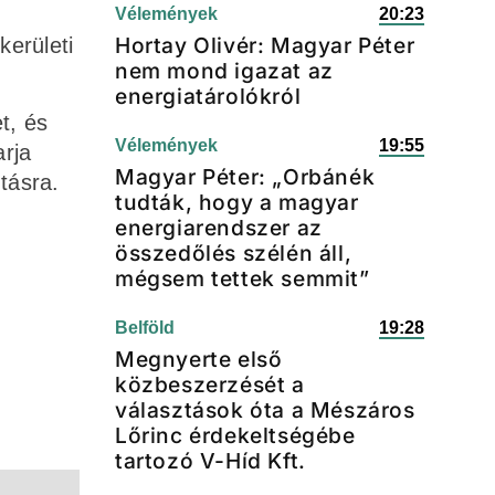
Vélemények
20:23
Hortay Olivér: Magyar Péter
kerületi
nem mond igazat az
energiatárolókról
t, és
Vélemények
19:55
arja
Magyar Péter: „Orbánék
tásra.
tudták, hogy a magyar
energiarendszer az
összedőlés szélén áll,
mégsem tettek semmit”
Belföld
19:28
Megnyerte első
közbeszerzését a
választások óta a Mészáros
Lőrinc érdekeltségébe
tartozó V-Híd Kft.