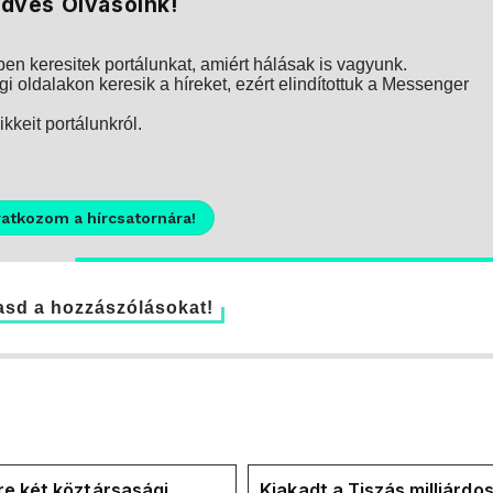
dves Olvasóink!
n keresitek portálunkat, amiért hálásak is vagyunk.
i oldalakon keresik a híreket, ezért elindítottuk a Messenger
kkeit portálunkról.
ratkozom a hírcsatornára!
sd a hozzászólásokat!
e két köztársasági
Kiakadt a Tiszás milliárdo