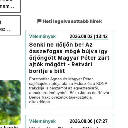
s nem
Heti legolvasottabb hírek
t
 az
Vélemények
2026.08.03 | 13:42
Senki ne dőljön be! Az
összefogás mögé bújva így
őrjöngött Magyar Péter zárt
ajtók mögött - Rétvári
borítja a bilit
Forsthoffer Ágnes és Magyar Péter
sajtótájékoztatója után a Fidesz és a KDNP
frakciója is beszámol az egyeztetésről,
annak eredményeiről. Bóka János és Rétvári
Bence frakcióvezetők tájékoztatója
elkezdődött.
Vélemények
2026.08.06 | 07:27