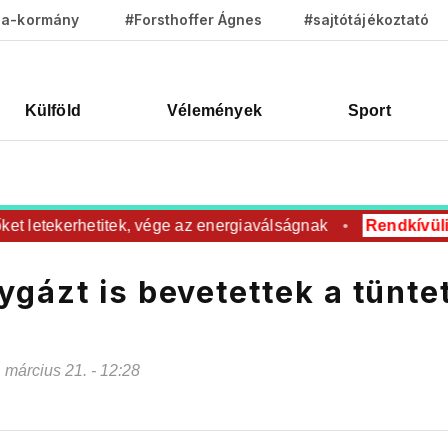
za-kormány
#Forsthoffer Ágnes
#sajtótájékoztató
Külföld
Vélemények
Sport
t letekerhetitek, vége az energiaválságnak
Rendkívüli
R
gázt is bevetettek a tünte
. március 21. - 12:28