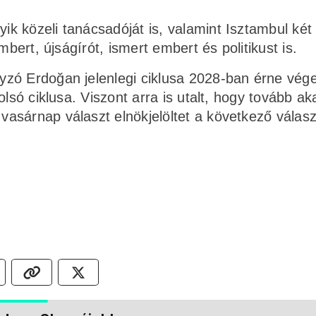
 közeli tanácsadóját is, valamint Isztambul két 
mbert, újságírót, ismert embert és politikust is.
zó Erdoğan jelenlegi ciklusa 2028-ban érne vége
lsó ciklusa. Viszont arra is utalt, hogy tovább ak
asárnap választ elnökjelöltet a következő válasz