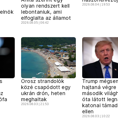
olyan rendszert kell
2026.08.04 | 19:53
 elnök
lebontaniuk, ami
elfoglalta az államot
2026.08.05 | 06:42
s
Orosz strandolók
Trump mégse
közé csapódott egy
hajtaná végre
az
ukrán drón, heten
második világ
ófa
meghaltak
óta látott le
2026.08.03 | 21:53
katonai támad
ellen
2026.08.03 | 10:22