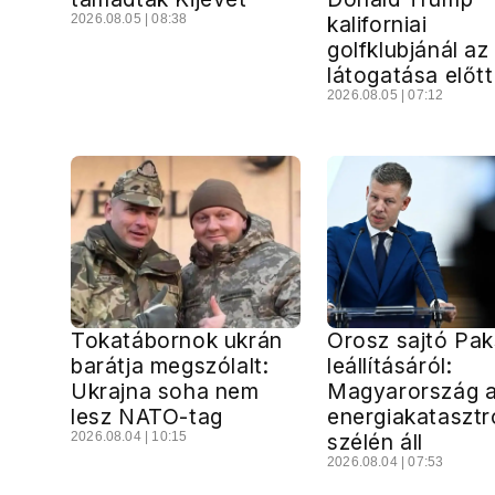
2026.08.05 | 08:38
kaliforniai
golfklubjánál az
látogatása előtt
2026.08.05 | 07:12
Tokatábornok ukrán
Orosz sajtó Pak
barátja megszólalt:
leállításáról:
Ukrajna soha nem
Magyarország 
lesz NATO-tag
energiakatasztr
2026.08.04 | 10:15
szélén áll
2026.08.04 | 07:53