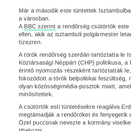
Már a második este tüntettek Isztambulban
a városban.
A
BBC szerint
a rendőrség csütörtök este 
ellen, akik az isztambuli polgármester letar
tízezren.
A török rendőrség szerdán tartóztatta le
Köztársasági Néppárt (CHP) politikusa, a 
érintő nyomozás részeként tartóztatták l
fokozódott a török belpolitikai feszültség
olyan közösségimédia-posztok miatt, ame
minősítettek.
A csütörtök esti tüntetésekre reagálva Erdoğ
megtámadják a rendőröket és fenyegetik a
Özel puccsnak nevezte a kormány viselked
tiltakozni.