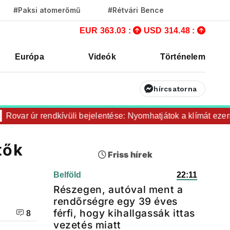
#Paksi atomerőmű
#Rétvári Bence
EUR 363.03 :
USD 314.48 :
Európa
Videók
Történelem
hírcsatorna
ovar úr rendkívüli bejelentése: Nyomhatjátok a klímát ezerrel,
tők
Friss hírek
Belföld
22:11
Részegen, autóval ment a
rendőrségre egy 39 éves
férfi, hogy kihallgassák ittas
8
vezetés miatt