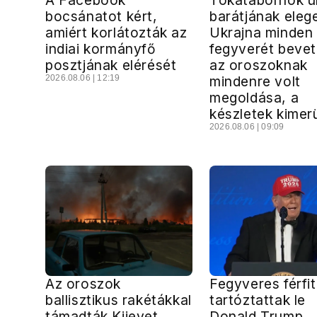
A Facebook
Tokatábornok u
bocsánatot kért,
barátjának elege
amiért korlátozták az
Ukrajna minden
indiai kormányfő
fegyverét bevet
posztjának elérését
az oroszoknak
2026.08.06 | 12:19
mindenre volt
megoldása, a
készletek kimer
2026.08.06 | 09:09
Az oroszok
Fegyveres férfit
ballisztikus rakétákkal
tartóztattak le
támadták Kijevet
Donald Trump