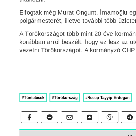
Elfogták még Murat Ongunt, İmamoğlu egyik
polgármesterét, illetve további több üzlete
A Törökországot több mint 20 éve kormány
korábban arról beszélt, hogy ez lesz az uto
vezetni Törökországot. A kormányzó CHP v
#Tüntetések
#Törökország
#Recep Tayyip Erdogan