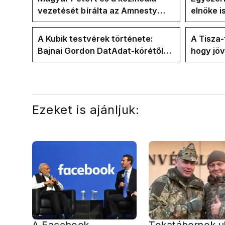
vezetését bírálta az Amnesty
elnöke 
International a Klubrádióban
jövő hét
A Kubik testvérek története:
A Tisza
Bajnai Gordon DatAdat-körétől
hogy jö
az ECDA-n át Magyar Péter
az új kö
közvetlen stábjáig
Ezeket is ajánljuk: