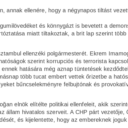
, annak ellenére, hogy a négynapos tiltást vezet
gumilövedéket és könnygázt is bevetett a demon
tóztatása miatt tiltakoztak, a brit lap szerint több
 Isztambul ellenzéki polgármesterét. Ekrem Imamo
hatóságok szerint korrupciós és terrorista kapcso
e, ennek hatására még aznap tüntetések kezdődte
, másnap több tucat embert vettek őrizetbe a ható
lyeket bűncselekményre felbujtónak és provokatí
an elnök elítélte politikai ellenfeleit, akik szerin
z állam hivatalos szerveit. A CHP párt vezetője,
ését, és kijelentette, hogy az embereknek joguk