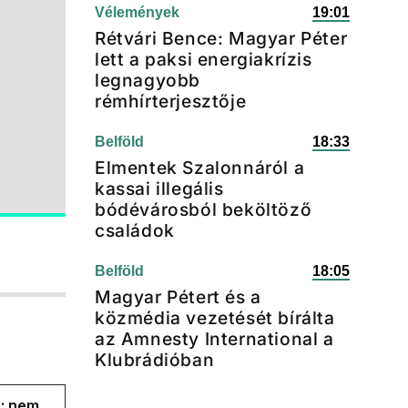
Vélemények
19:01
Rétvári Bence: Magyar Péter
lett a paksi energiakrízis
legnagyobb
rémhírterjesztője
Belföld
18:33
Elmentek Szalonnáról a
kassai illegális
bódévárosból beköltöző
családok
Belföld
18:05
Magyar Pétert és a
közmédia vezetését bírálta
az Amnesty International a
Klubrádióban
s: nem