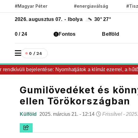
#Magyar Péter
#energiaválság
#Tis
2026. augusztus 07.
-
Ibolya
30°
27°
0 / 24
Fontos
Belföld
0 / 24
ndkívüli bejelentése: Nyomhatjátok a klímát ezerrel, a hűtőke
Gumilövedéket és könny
ellen Törökországban
Külföld
2025. március 21. - 12:14
Frissítve! - 2025