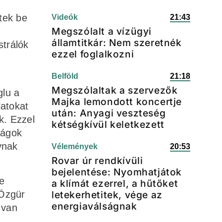
tek be
Videók
21:43
Megszólalt a vízügyi
államtitkár: Nem szeretnék
strálók
ezzel foglalkozni
Belföld
21:18
Megszólaltak a szervezők
glu a
Majka lemondott koncertje
latokat
után: Anyagi veszteség
k. Ezzel
kétségkívül keletkezett
ságok
vnak
Vélemények
20:53
Rovar úr rendkívüli
bejelentése: Nyomhatjátok
te
a klímát ezerrel, a hűtőket
 Özgür
letekerhetitek, vége az
energiaválságnak
 van