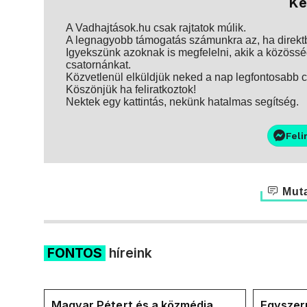
Ke
A Vadhajtások.hu csak rajtatok múlik.
A legnagyobb támogatás számunkra az, ha direktbe
Igyekszünk azoknak is megfelelni, akik a közösség
csatornánkat.
Közvetlenül elküldjük neked a nap legfontosabb ci
Köszönjük ha feliratkoztok!
Nektek egy kattintás, nekünk hatalmas segítség.
Feli
Muta
FONTOS
híreink
Magyar Pétert és a közmédia
Egyszerr