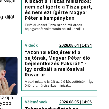
s kapja
Kiakadt a Tiszás milliárdos:
nem ezt ígérte a Tisza párt,
és nem ezt ígérte Magyar
g-díját
Péter a kampányban
Felföldi József Tisza-szopó milliárdos
bejegyzését változtatás nélkül közöljük.
Videók
2026.08.04 | 14:34
"Azonnal küldjétek ki a
sajtónak, Magyar Péter élő
bejelentkezés Paksról!" -
így ordibált a melósaival
Rovar úr
A baki miatt le is állt az élő közvetítésük…Így
őrjöng a nárcisztikus miniszt...
zkij a
Vélemények
2026.08.05 | 14:06
gyobb
je