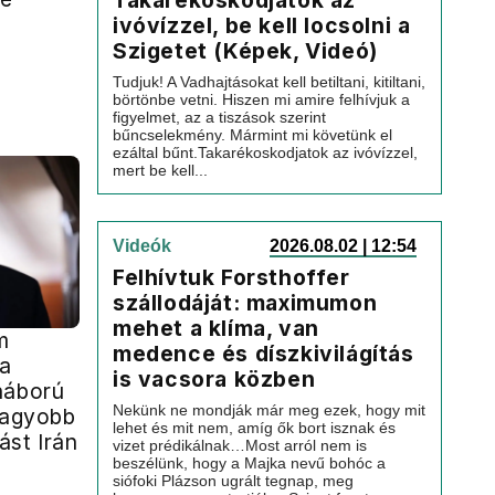
Takarékoskodjatok az
ivóvízzel, be kell locsolni a
Szigetet (Képek, Videó)
Tudjuk! A Vadhajtásokat kell betiltani, kitiltani,
börtönbe vetni. Hiszen mi amire felhívjuk a
figyelmet, az a tiszások szerint
bűncselekmény. Mármint mi követünk el
ezáltal bűnt.Takarékoskodjatok az ivóvízzel,
mert be kell...
Videók
2026.08.02 | 12:54
Felhívtuk Forsthoffer
szállodáját: maximumon
mehet a klíma, van
m
medence és díszkivilágítás
 a
is vacsora közben
háború
Nekünk ne mondják már meg ezek, hogy mit
gnagyobb
lehet és mit nem, amíg ők bort isznak és
ást Irán
vizet prédikálnak…Most arról nem is
beszélünk, hogy a Majka nevű bohóc a
siófoki Plázson ugrált tegnap, meg