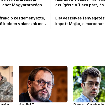
is lehet Magyarországnak
ezt ígérte a Tisza párt, é
re
ezt ígérte Magyar Péter a
kampányban
-frakció kezdeményezte,
Életveszélyes fenyegetés
vő kedden válasszák meg
kapott Majka, elmaradhat
ztársasági elnököt
erdélyi koncertje