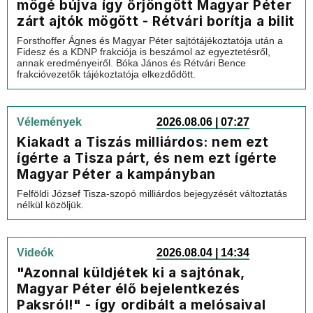
mögé bújva így őrjöngött Magyar Péter
zárt ajtók mögött - Rétvári borítja a bilit
Forsthoffer Ágnes és Magyar Péter sajtótájékoztatója után a
Fidesz és a KDNP frakciója is beszámol az egyeztetésről,
annak eredményeiről. Bóka János és Rétvári Bence
frakcióvezetők tájékoztatója elkezdődött.
Vélemények
2026.08.06 | 07:27
Kiakadt a Tiszás milliárdos: nem ezt
ígérte a Tisza párt, és nem ezt ígérte
Magyar Péter a kampányban
Felföldi József Tisza-szopó milliárdos bejegyzését változtatás
nélkül közöljük.
Videók
2026.08.04 | 14:34
"Azonnal küldjétek ki a sajtónak,
Magyar Péter élő bejelentkezés
Paksról!" - így ordibált a melósaival