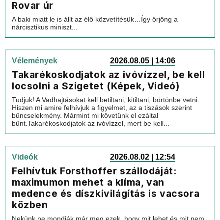
Rovar úr
A baki miatt le is állt az élő közvetítésük…Így őrjöng a
nárcisztikus miniszt...
Vélemények
2026.08.05 | 14:06
Takarékoskodjatok az ivóvízzel, be kell
locsolni a Szigetet (Képek, Videó)
Tudjuk! A Vadhajtásokat kell betiltani, kitiltani, börtönbe vetni.
Hiszen mi amire felhívjuk a figyelmet, az a tiszások szerint
bűncselekmény. Mármint mi követünk el ezáltal
bűnt.Takarékoskodjatok az ivóvízzel, mert be kell...
Videók
2026.08.02 | 12:54
Felhívtuk Forsthoffer szállodáját:
maximumon mehet a klíma, van
medence és díszkivilágítás is vacsora
közben
Nekünk ne mondják már meg ezek, hogy mit lehet és mit nem,