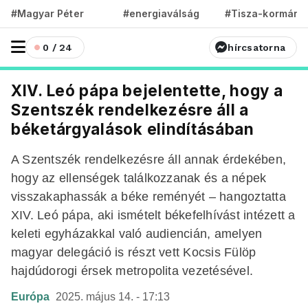
#Magyar Péter
#energiaválság
#Tisza-kormány
0 / 24
hírcsatorna
XIV. Leó pápa bejelentette, hogy a
Szentszék rendelkezésre áll a
béketárgyalások elindításában
A Szentszék rendelkezésre áll annak érdekében,
hogy az ellenségek találkozzanak és a népek
visszakaphassák a béke reményét – hangoztatta
XIV. Leó pápa, aki ismételt békefelhívást intézett a
keleti egyházakkal való audiencián, amelyen
magyar delegáció is részt vett Kocsis Fülöp
hajdúdorogi érsek metropolita vezetésével.
Európa
2025. május 14. - 17:13