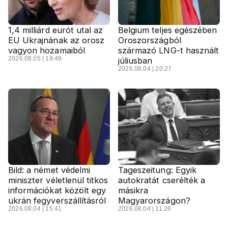
1,4 milliárd eurót utal az
Belgium teljes egészében
EU Ukrajnának az orosz
Oroszországból
vagyon hozamaiból
származó LNG-t használt
2026.08.05 | 19:49
júliusban
2026.08.04 | 20:27
Bild: a német védelmi
Tageszeitung: Egyik
miniszter véletlenül titkos
autokratát cserélték a
információkat közölt egy
másikra
ukrán fegyverszállításról
Magyarországon?
2026.08.04 | 15:41
2026.08.04 | 11:26