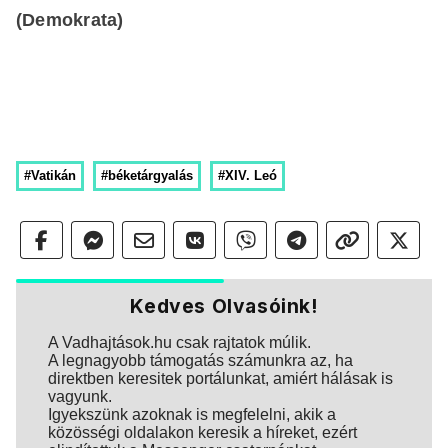
(Demokrata)
#Vatikán
#béketárgyalás
#XIV. Leó
Kedves Olvasóink!
A Vadhajtások.hu csak rajtatok múlik.
A legnagyobb támogatás számunkra az, ha
direktben keresitek portálunkat, amiért hálásak is
vagyunk.
Igyekszünk azoknak is megfelelni, akik a
közösségi oldalakon keresik a híreket, ezért