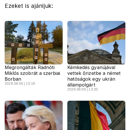
Ezeket is ajánljuk:
Megrongálták Radnóti
Kémkedés gyanújával
Miklós szobrát a szerbiai
vettek őrizetbe a német
Borban
hatóságok egy ukrán
2026.08.06 | 15:16
állampolgárt
2026.08.06 | 13:30