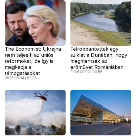
The Economist: Ukrajna
Felrobbantottak egy
nem teljesíti az uniós
sziklát a Dunában, hogy
reformokat, de így is
megmentsék az
megkapja a
erőművet Romániában
2026.08.03 | 20:56
támogatásokat
2026.08.04 | 08:26