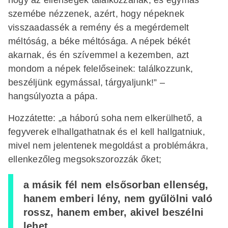
szemébe nézzenek, azért, hogy népeknek
visszaadassék a remény és a megérdemelt
méltóság, a béke méltósága. A népek békét
akarnak, és én szívemmel a kezemben, azt
mondom a népek felelőseinek: találkozzunk,
beszéljünk egymással, tárgyaljunk!” –
hangsúlyozta a pápa.
Hozzátette: „a háború soha nem elkerülhető, a
fegyverek elhallgathatnak és el kell hallgatniuk,
mivel nem jelentenek megoldást a problémákra,
ellenkezőleg megsokszorozzák őket;
a másik fél nem elsősorban ellenség,
hanem emberi lény, nem gyűlölni való
rossz, hanem ember, akivel beszélni
lehet.