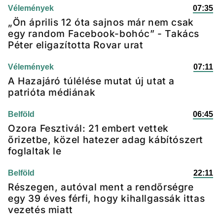
Vélemények
07:35
„Ön április 12 óta sajnos már nem csak
egy random Facebook-bohóc” - Takács
Péter eligazította Rovar urat
Vélemények
07:11
A Hazajáró túlélése mutat új utat a
patrióta médiának
Belföld
06:45
Ozora Fesztivál: 21 embert vettek
őrizetbe, közel hatezer adag kábítószert
foglaltak le
Belföld
22:11
Részegen, autóval ment a rendőrségre
egy 39 éves férfi, hogy kihallgassák ittas
vezetés miatt