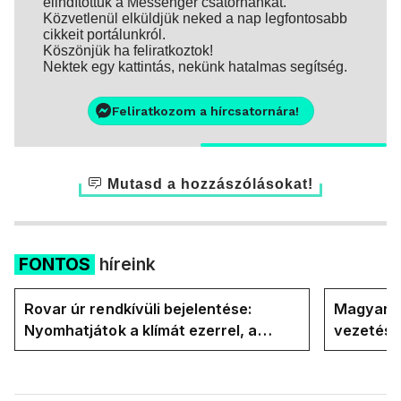
elindítottuk a Messenger csatornánkat.
Közvetlenül elküldjük neked a nap legfontosabb
cikkeit portálunkról.
Köszönjük ha feliratkoztok!
Nektek egy kattintás, nekünk hatalmas segítség.
Feliratkozom a hírcsatornára!
Mutasd a hozzászólásokat!
FONTOS
híreink
Rovar úr rendkívüli bejelentése:
Magyar P
Nyomhatjátok a klímát ezerrel, a
vezetésé
hűtőket letekerhetitek, vége az
Internati
energiaválságnak