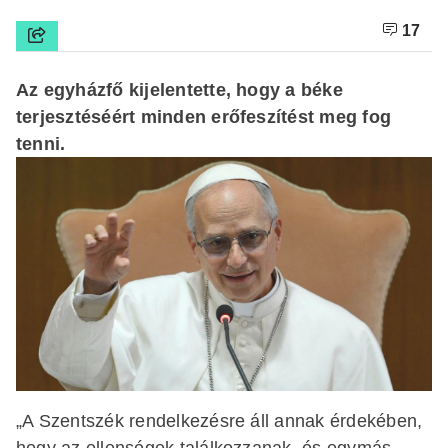
17
Az egyházfő kijelentette, hogy a béke
terjesztéséért minden erőfeszítést meg fog
tenni.
„A Szentszék rendelkezésre áll annak érdekében,
hogy az ellenségek találkozzanak, és egymás