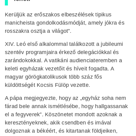
Kerüljük az erőszakos elbeszélések tipikus
manicheista gondolkodásmódját, amely jókra és
rosszakra osztja a világot”.
XIV. Leó első alkalommal találkozott a jubileumi
szentév programjaira érkező delegációkkal és
zarándokokkal. A vatikáni audienciateremben a
keleti egyházak vezetőit és híveit fogadta. A
magyar görögkatolikusok több száz fős
küldöttségét Kocsis Fülöp vezette.
A pápa megjegyezte, hogy az „egyház soha nem
fárad bele annak ismétlésébe, hogy hallgassanak
el a fegyverek”. Köszönetet mondott azoknak a
keresztényeknek, akik csendben és imával
dolgoznak a békéért, és kitartanak földjeiken,