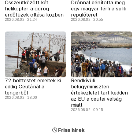
Összeütközött két
Drónnal bénította meg
helikopter a görög
egy magyar férfi a spliti
erdőtüzek oltása közben
repülőteret
2026.08.02 | 21:24
2026.08.02 | 20:55
72 holttestet emeltek ki
Rendkívüli
eddig Ceutánál a
belügyminiszteri
tengerből
értekezletet tart kedden
2026.08.02 | 18:00
az EU a ceutai válság
miatt
2026.08.02 | 09:15
Friss hírek