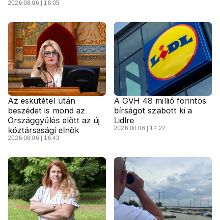
2026.08.06 | 18:05
Az eskütétel után
A GVH 48 millió forintos
beszédet is mond az
bírságot szabott ki a
Országgyűlés előtt az új
Lidlre
2026.08.06 | 14:22
köztársasági elnök
2026.08.06 | 16:43