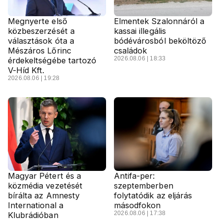
Megnyerte első
Elmentek Szalonnáról a
közbeszerzését a
kassai illegális
választások óta a
bódévárosból beköltöző
Mészáros Lőrinc
családok
2026.08.06 | 18:33
érdekeltségébe tartozó
V-Híd Kft.
2026.08.06 | 19:28
Magyar Pétert és a
Antifa-per:
közmédia vezetését
szeptemberben
bírálta az Amnesty
folytatódik az eljárás
International a
másodfokon
2026.08.06 | 17:38
Klubrádióban