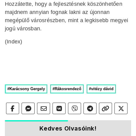
Hozzátette, hogy a fejlesztésnek köszönhetően
majdnem annyian fognak lakni az újonnan
megépülő városrészben, mint a legkisebb megyei
jogú városban.
(Index)
#Karácsony Gergely
#Rákosrendező
#vitézy dávid
Kedves Olvasóink!