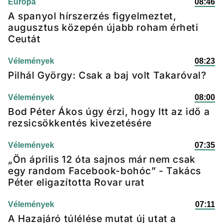
Európa
08:46
A spanyol hírszerzés figyelmeztet,
augusztus közepén újabb roham érheti
Ceutát
Vélemények
08:23
Pilhál György: Csak a baj volt Takaróval?
Vélemények
08:00
Bod Péter Ákos úgy érzi, hogy Itt az idő a
rezsicsökkentés kivezetésére
Vélemények
07:35
„Ön április 12 óta sajnos már nem csak
egy random Facebook-bohóc” - Takács
Péter eligazította Rovar urat
Vélemények
07:11
A Hazajáró túlélése mutat új utat a