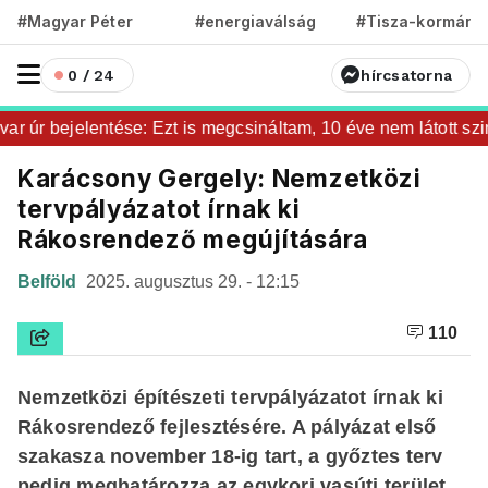
#Magyar Péter
#energiaválság
#Tisza-kormány
0 / 24
hírcsatorna
 úr bejelentése: Ezt is megcsináltam, 10 éve nem látott szintr
Karácsony Gergely: Nemzetközi
tervpályázatot írnak ki
Rákosrendező megújítására
Belföld
2025. augusztus 29. - 12:15
110
Nemzetközi építészeti tervpályázatot írnak ki
Rákosrendező fejlesztésére. A pályázat első
szakasza november 18-ig tart, a győztes terv
pedig meghatározza az egykori vasúti terület