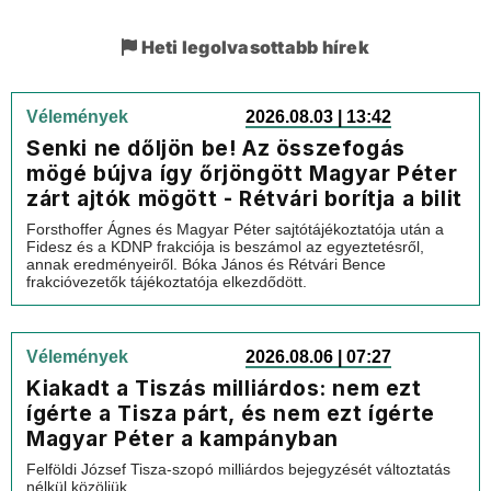
Heti legolvasottabb hírek
Vélemények
2026.08.03 | 13:42
Senki ne dőljön be! Az összefogás
mögé bújva így őrjöngött Magyar Péter
zárt ajtók mögött - Rétvári borítja a bilit
Forsthoffer Ágnes és Magyar Péter sajtótájékoztatója után a
Fidesz és a KDNP frakciója is beszámol az egyeztetésről,
annak eredményeiről. Bóka János és Rétvári Bence
frakcióvezetők tájékoztatója elkezdődött.
Vélemények
2026.08.06 | 07:27
Kiakadt a Tiszás milliárdos: nem ezt
ígérte a Tisza párt, és nem ezt ígérte
Magyar Péter a kampányban
Felföldi József Tisza-szopó milliárdos bejegyzését változtatás
nélkül közöljük.