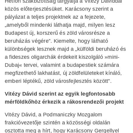
Hétfőn szakbizottság tárgyalja a Vitézy Dáviddal
közös előterjesztésüket. Karácsony szerint a
pályázat a teljes projektnek az a fejezete,
„amelyből mindenki láthatja majd, milyen lesz
Budapest új, korszerű és zöld városrésze a
beruházás végére”. Kiemelte, hogy látható
különbségek lesznek majd a „külföldi beruházó és
a fideszes oligarchák érdekeit kiszolgáló »mini-
Dubaj« tervei, valamint a budapestiek számára
megfizethető lakhatást, új zöldfelületeket kínáló,
emberi léptékű, zöld városfejlesztés között”.
Vitézy Dávid szerint az egyik legfontosabb
mérföldkőhöz érkezik a rákosrendezői projekt
Vitézy Dávid, a Podmaniczky Mozgalom
frakcióvezetője szintén a közösségi oldalán
osztotta meg a hírt, hogy Karácsony Gergellyel