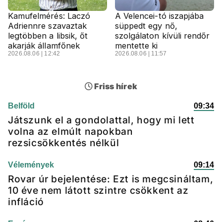
Kamufelmérés: Laczó
A Velencei-tó iszapjába
Adriennre szavaztak
süppedt egy nő,
legtöbben a libsik, őt
szolgálaton kívüli rendőr
akarják államfőnek
mentette ki
2026.08.06 | 12:42
2026.08.06 | 11:57
Friss hírek
Belföld
09:34
Játszunk el a gondolattal, hogy mi lett
volna az elmúlt napokban
rezsicsökkentés nélkül
Vélemények
09:14
Rovar úr bejelentése: Ezt is megcsináltam,
10 éve nem látott szintre csökkent az
infláció