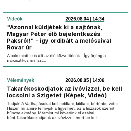
Videók
2026.08.04 | 14:34
"Azonnal küldjétek ki a sajtónak,
Magyar Péter élő bejelentkezés
Paksról!" - így ordibált a melósaival
Rovar úr
A baki miatt le is állt az élő közvetítésük…Így őrjöng a
nárcisztikus miniszt...
Vélemények
2026.08.05 | 14:06
Takarékoskodjatok az ivóvízzel, be kell
locsolni a Szigetet (Képek, Videó)
Tudjuk! A Vadhajtásokat kell betiltani, kitiltani, börtönbe vetni.
Hiszen mi amire felhívjuk a figyelmet, az a tiszások szerint
bűncselekmény. Mármint mi követünk el ezáltal
bűnt.Takarékoskodjatok az ivóvízzel, mert be kell...