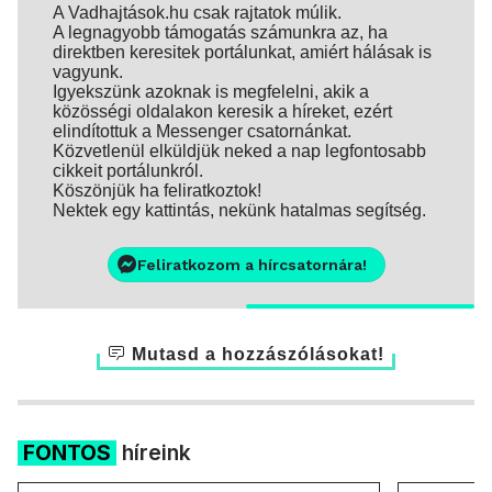
A Vadhajtások.hu csak rajtatok múlik.
A legnagyobb támogatás számunkra az, ha
direktben keresitek portálunkat, amiért hálásak is
vagyunk.
Igyekszünk azoknak is megfelelni, akik a
közösségi oldalakon keresik a híreket, ezért
elindítottuk a Messenger csatornánkat.
Közvetlenül elküldjük neked a nap legfontosabb
cikkeit portálunkról.
Köszönjük ha feliratkoztok!
Nektek egy kattintás, nekünk hatalmas segítség.
Feliratkozom a hírcsatornára!
Mutasd a hozzászólásokat!
FONTOS
híreink