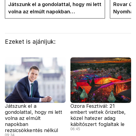
Játszunk el a gondolattal, hogy mi lett
Rovar úr 
volna az elmúlt napokban
Nyomhatjá
rezsicsökkentés nélkül
hűtőket l
energiav
Ezeket is ajánljuk:
Játszunk el a
Ozora Fesztivál: 21
gondolattal, hogy mi lett
embert vettek őrizetbe,
volna az elmúlt
közel hatezer adag
napokban
kábítószert foglaltak le
06:45
rezsicsökkentés nélkül
09:34