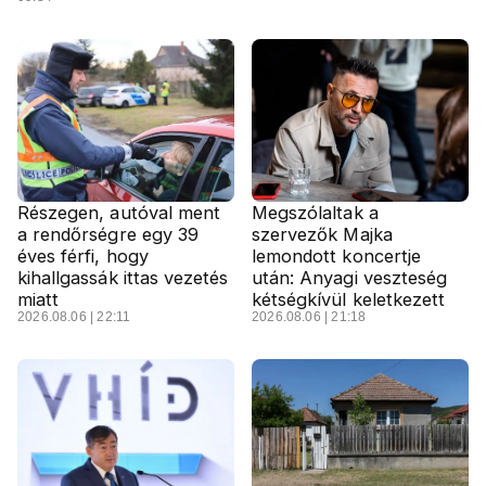
Részegen, autóval ment
Megszólaltak a
a rendőrségre egy 39
szervezők Majka
éves férfi, hogy
lemondott koncertje
kihallgassák ittas vezetés
után: Anyagi veszteség
miatt
kétségkívül keletkezett
2026.08.06 | 22:11
2026.08.06 | 21:18