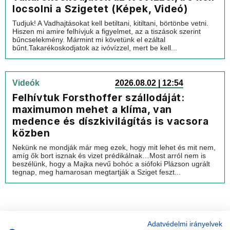
locsolni a Szigetet (Képek, Videó)
Tudjuk! A Vadhajtásokat kell betiltani, kitiltani, börtönbe vetni.
Hiszen mi amire felhívjuk a figyelmet, az a tiszások szerint
bűncselekmény. Mármint mi követünk el ezáltal
bűnt.Takarékoskodjatok az ivóvízzel, mert be kell...
Videók
2026.08.02 | 12:54
Felhívtuk Forsthoffer szállodáját:
maximumon mehet a klíma, van
medence és díszkivilágítás is vacsora
közben
Nekünk ne mondják már meg ezek, hogy mit lehet és mit nem,
amíg ők bort isznak és vizet prédikálnak…Most arról nem is
beszélünk, hogy a Majka nevű bohóc a siófoki Plázson ugrált
tegnap, meg hamarosan megtartják a Sziget feszt...
Adatvédelmi irányelvek