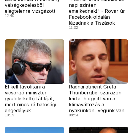
válságkezelésből
napi szinten
elégtelenre vizsgázott
emelkednek!" - Rovar úr
12:40
Facebook-oldalán
lázadnak a Tiszások
11:32
El kell távolítani a
Radnai átment Greta
vicsorgó miniszter
Thunbergbe: szárazon
gyülöletkeltő tábláját,
leírta, hogy itt van a
mert nincs rá hatósági
klímaváltozás a
engedélyük
nyakunkon, végünk van
10:19
09:54