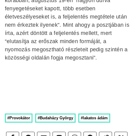
korábban, augusztus 19-én “nagyon durva
fenyegetéseket kapott, több esetben
életveszélyeseket is, a feljelentés megtétele után
nem érkeztek ilyenek”. Mint ahogy a posztjában is
írta, azért döntött a feljelentés mellett, mert
“elutasítja az erőszak minden formáját, a
nyomozás megosztható részleteit pedig szintén a
közösségi oldalán fogja megosztani”.
#Provokátor
#Budaházy György
#lakatos ádám