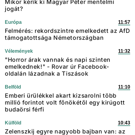
Mikor kérik ki Magyar Péter mentelmi
jogát?
Európa
11:57
Felmérés: rekordszintre emelkedett az AfD
támogatottsága Németországban
Vélemények
11:32
"Horror árak vannak és napi szinten
emelkednek!" - Rovar úr Facebook-
oldalán lázadnak a Tiszások
Belföld
11:10
Emberi ürülékkel akart kizsarolni több
millió forintot volt főnökétől egy kirúgott
budaörsi férfi
Külföld
10:43
Zelenszkij egyre nagyobb bajban van: az