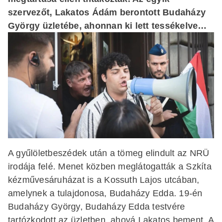
szervezőt, Lakatos Ádám berontott Budaházy
György üzletébe, ahonnan ki lett tessékelve…
A gyűlöletbeszédek után a tömeg elindult az NRÜ
irodája felé. Menet közben meglátogatták a Szkíta
kézművesáruházat is a Kossuth Lajos utcában,
amelynek a tulajdonosa, Budaházy Edda. 19-én
Budaházy György, Budaházy Edda testvére
tartózkodott az üzletben, ahová Lakatos bement. A