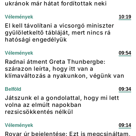
ukránok már hátat fordítottak neki
Vélemények
10:19
El kell távolítani a vicsorgó miniszter
gyülöletkeltő tábláját, mert nincs rá
hatósági engedélyük
Vélemények
09:54
Radnai átment Greta Thunbergbe:
szárazon leírta, hogy itt van a
klímaváltozás a nyakunkon, végünk van
Belföld
09:34
Játszunk el a gondolattal, hogy mi lett
volna az elmúlt napokban
rezsicsökkentés nélkül
Vélemények
09:14
Rovar úr bejelentése: Ezt is megcsináltam,