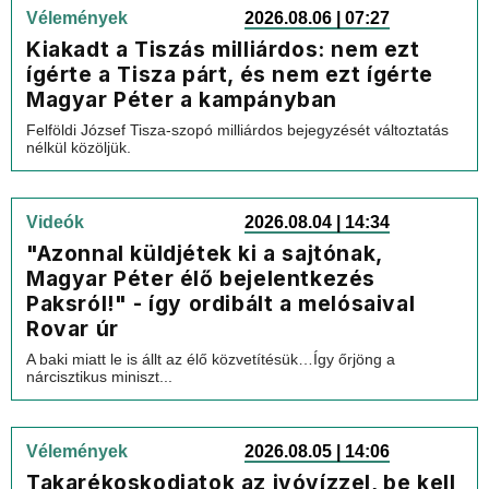
Vélemények
2026.08.06 | 07:27
Kiakadt a Tiszás milliárdos: nem ezt
ígérte a Tisza párt, és nem ezt ígérte
Magyar Péter a kampányban
Felföldi József Tisza-szopó milliárdos bejegyzését változtatás
nélkül közöljük.
Videók
2026.08.04 | 14:34
"Azonnal küldjétek ki a sajtónak,
Magyar Péter élő bejelentkezés
Paksról!" - így ordibált a melósaival
Rovar úr
A baki miatt le is állt az élő közvetítésük…Így őrjöng a
nárcisztikus miniszt...
Vélemények
2026.08.05 | 14:06
Takarékoskodjatok az ivóvízzel, be kell