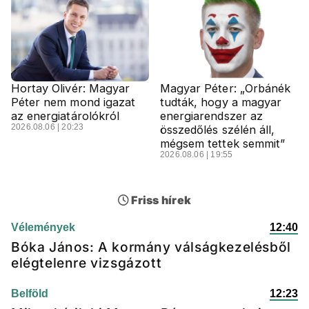
Hortay Olivér: Magyar
Magyar Péter: „Orbánék
Péter nem mond igazat
tudták, hogy a magyar
az energiatárolókról
energiarendszer az
2026.08.06 | 20:23
összedőlés szélén áll,
mégsem tettek semmit”
2026.08.06 | 19:55
Friss hírek
Vélemények
12:40
Bóka János: A kormány válságkezelésből
elégtelenre vizsgázott
Belföld
12:23