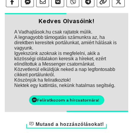
Kedves Olvasóink!
A Vadhajtások.hu csak rajtatok múlik.
A legnagyobb támogatás számunkra az, ha
direktben keresitek portálunkat, amiért hálásak is
vagyunk.
Igyekszünk azoknak is megfelelni, akik a
közösségi oldalakon keresik a híreket, ezért
elindítottuk a Messenger csatornánkat.
Közvetlenül elküldjük neked a nap legfontosabb
cikkeit portálunkról.
Köszönjük ha feliratkoztok!
Nektek egy kattintás, nekünk hatalmas segítség.
Feliratkozom a hírcsatornára!
Mutasd a hozzászólásokat!