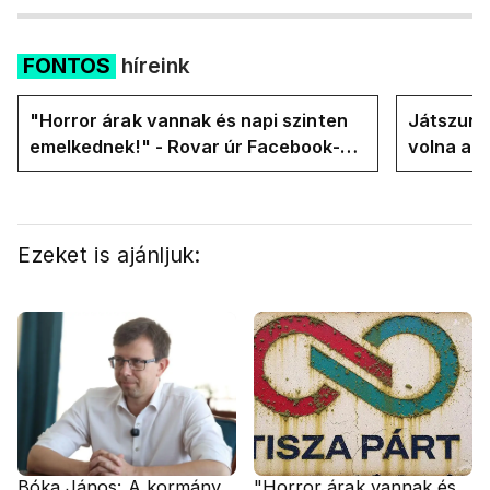
FONTOS
híreink
"Horror árak vannak és napi szinten
Játszunk 
emelkednek!" - Rovar úr Facebook-
volna az
oldalán lázadnak a Tiszások
rezsicsök
Ezeket is ajánljuk:
Bóka János: A kormány
"Horror árak vannak és