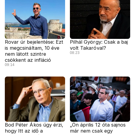
Rovar úr bejelentése: Ezt
Pilhál György: Csak a baj
is megcsináltam, 10 éve
volt Takaróval?
08:23
nem látott szintre
csökkent az infláció
09:14
Bod Péter Ákos úgy érzi,
„Ön április 12 óta sajnos
hogy Itt az idő a
már nem csak egy