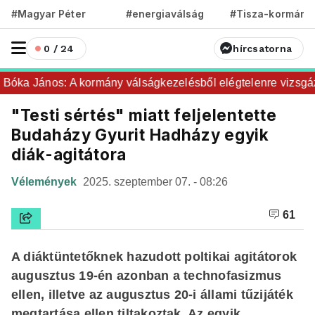
#Magyar Péter
#energiaválság
#Tisza-kormány
0 / 24
hírcsatorna
óka János: A kormány válságkezelésből elégtelenre vizsgázo
"Testi sértés" miatt feljelentette
Budaházy Gyurit Hadházy egyik
diák-agitátora
Vélemények
2025. szeptember 07. - 08:26
61
A diáktüntetőknek hazudott poltikai agitátorok
augusztus 19-én azonban a technofasizmus
ellen, illetve az augusztus 20-i állami tűzijáték
megtartása ellen tiltakoztak. Az egyik