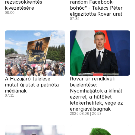
rezsicsökkentés
random Facebook-
kivezetésére
bohóc” - Takács Péter
08:00
eligazította Rovar urat
07:35
A Hazajáró túlélése
Rovar úr rendkívüli
mutat új utat a patrióta
bejelentése:
médiának
Nyomhatjátok a klímát
07:11
ezerrel, a hűtőket
letekerhetitek, vége az
energiaválságnak
2026.08.06 | 20:53