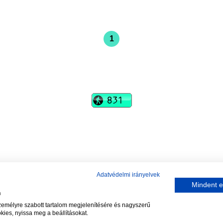
1
vadhajtások
Szerkesztőség:
szerk@vadhajtasok.hu
Modi:
moderator@vadhajtasok.hu
Adatvédelem
Impresszum
Szerzői jogok
Adatvédelmi irányelvek
Mindent e
n
2018 Vadhajtások.hu
személyre szabott tartalom megjelenítésére és nagyszerű
kies, nyissa meg a beállításokat.