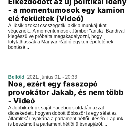
Elkezdődött az új politikai idény
- a momentumosok egy kamion
elé feküdtek (Videó)
A libsik azokat cseszegetik, akik a munkájukat
végeznék...A momentumosok Jámbor "antifa" Bandival
kiegészülve próbálta megakadályozni, hogy
folytathassák a Magyar Rádió egykori épületének
bontásá...
Belföld
2021. június 01. - 20:33
Nos, ezért egy fasszopó
provokátor Jakab, és nem több
- Videó
A Jobbik-elnök saját Facebook-oldalán azzal
dicsekedett, hogyan dobott többször is egy sálat az
államtitkár nyakába a parlament hétfői ülésén. Lapunk
is beszámolt a parlament hétfői ülésnapjáról,...