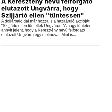
A Keresztény nevű felforgató
elutazott Ungvárra, hogy
Szijjártó ellen "tüntessen"
A dollárbaloldal már hozza is a hazaáruló akcióját:
"Szijjártó ellen tüntettek Ungváron."A nagy tüntetés
annyit jelent, hogy a Keresztény nevű felforgató
elutazott Ungvárra egy molinóval. Mint is...