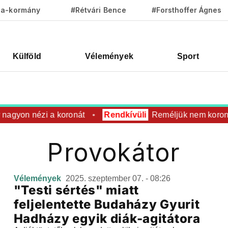
za-kormány
#Rétvári Bence
#Forsthoffer Ágnes
Külföld
Vélemények
Sport
nagyon nézi a koronát
Rendkívüli
Reméljük nem koronáz
Provokátor
Vélemények
2025. szeptember 07. - 08:26
"Testi sértés" miatt
feljelentette Budaházy Gyurit
Hadházy egyik diák-agitátora