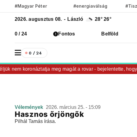
#Magyar Péter
#energiaválság
#Tis
2026. augusztus 08.
-
László
28°
26°
0 / 24
Fontos
Belföld
0 / 24
jük nem koronáztatja meg magát a rovar - bejelentette, hogy 
Vélemények
2026. március 25. - 15:09
Hasznos őrjöngők
Pilhál Tamás írása.