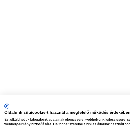
Oldalunk süti/cookie-t használ a megfelelő működés érdekébe
Ezt elküldhetjük látogatóink adatainak elemzésére, webhelyünk fejlesztésére, 
webhely-élmény biztosítására. Ha többet szeretne tudni az általunk használt coo