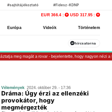
#sajtótájékoztató
#Fidesz-KDNP
EUR 366.4 :
USD 317.95 :
Európa
Videók
Történelem
hírcsatorna
tatja meg magát a rovar - bejelentette, hogy nagyon nézi a k
Vélemények
2024. október 29. - 17:36
Dráma: Úgy érzi az ellenzéki
provokátor, hogy
megmérgezték