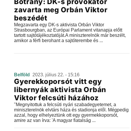
Botrány: DK-s provokátor
zavarta meg Orbán Viktor
beszédét
Megzavarta egy DK-s aktivista Orbán Viktor
Strasbourgban, az Európai Parlament vitanapja előtt
tartott sajtótájékoztatóját.A miniszterelnök már beszélt,
amikor a férfi berohant a sajtóterembe és ...
Belföld
2023. július 22. - 15:16
Gyerekkoporsót vitt egy
libernyák aktivista Orbán
Viktor felcsúti házához
"Megnyitottuk a felcsúti nyári szabadegyetemet, a
miniszterelnök elvtárs háza és stadionja elől. Mégpedig
azzal, hogy elhelyeztünk ott egy gyermekkoporsót,
amire az van írva: 'A magyar fiatalság ...