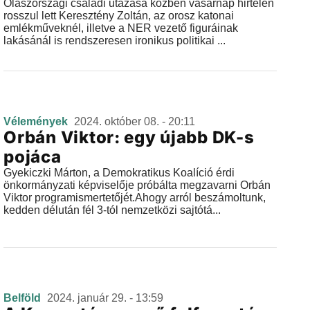
Olaszországi családi utazása közben vasárnap hirtelen
rosszul lett Keresztény Zoltán, az orosz katonai
emlékműveknél, illetve a NER vezető figuráinak
lakásánál is rendszeresen ironikus politikai ...
Vélemények
2024. október 08. - 20:11
Orbán Viktor: egy újabb DK-s
pojáca
Gyekiczki Márton, a Demokratikus Koalíció érdi
önkormányzati képviselője próbálta megzavarni Orbán
Viktor programismertetőjét.Ahogy arról beszámoltunk,
kedden délután fél 3-tól nemzetközi sajtótá...
Belföld
2024. január 29. - 13:59