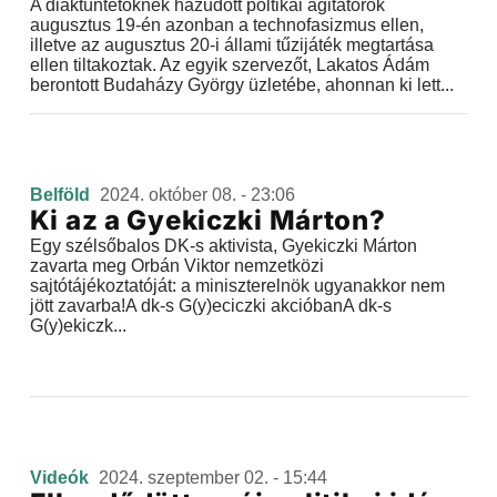
A diáktüntetőknek hazudott poltikai agitátorok
augusztus 19-én azonban a technofasizmus ellen,
illetve az augusztus 20-i állami tűzijáték megtartása
ellen tiltakoztak. Az egyik szervezőt, Lakatos Ádám
berontott Budaházy György üzletébe, ahonnan ki lett...
Belföld
2024. október 08. - 23:06
Ki az a Gyekiczki Márton?
Egy szélsőbalos DK-s aktivista, Gyekiczki Márton
zavarta meg Orbán Viktor nemzetközi
sajtótájékoztatóját: a miniszterelnök ugyanakkor nem
jött zavarba!A dk-s G(y)eciczki akcióbanA dk-s
G(y)ekiczk...
Videók
2024. szeptember 02. - 15:44