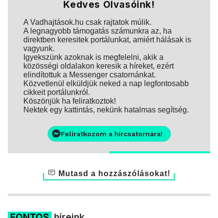
Kedves Olvasóink!
A Vadhajtások.hu csak rajtatok múlik.
A legnagyobb támogatás számunkra az, ha
direktben keresitek portálunkat, amiért hálásak is
vagyunk.
Igyekszünk azoknak is megfelelni, akik a
közösségi oldalakon keresik a híreket, ezért
elindítottuk a Messenger csatornánkat.
Közvetlenül elküldjük neked a nap legfontosabb
cikkeit portálunkról.
Köszönjük ha feliratkoztok!
Nektek egy kattintás, nekünk hatalmas segítség.
Feliratkozom a hírcsatornára!
Mutasd a hozzászólásokat!
FONTOS
híreink