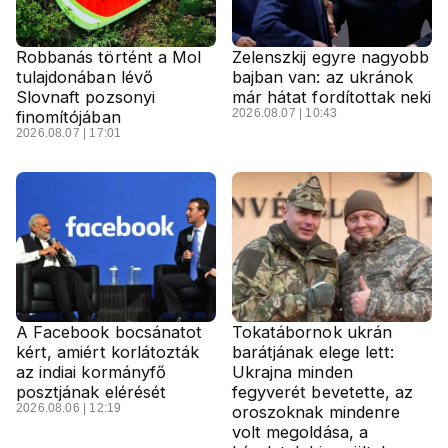
Robbanás történt a Mol
Zelenszkij egyre nagyobb
tulajdonában lévő
bajban van: az ukránok
Slovnaft pozsonyi
már hátat fordítottak neki
2026.08.07 | 10:43
finomítójában
2026.08.07 | 17:01
A Facebook bocsánatot
Tokatábornok ukrán
kért, amiért korlátozták
barátjának elege lett:
az indiai kormányfő
Ukrajna minden
posztjának elérését
fegyverét bevetette, az
2026.08.06 | 12:19
oroszoknak mindenre
volt megoldása, a