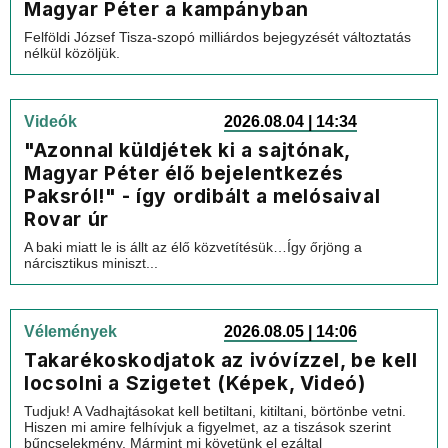
Magyar Péter a kampányban
Felföldi József Tisza-szopó milliárdos bejegyzését változtatás
nélkül közöljük.
Videók
2026.08.04 | 14:34
"Azonnal küldjétek ki a sajtónak,
Magyar Péter élő bejelentkezés
Paksról!" - így ordibált a melósaival
Rovar úr
A baki miatt le is állt az élő közvetítésük…Így őrjöng a
nárcisztikus miniszt...
Vélemények
2026.08.05 | 14:06
Takarékoskodjatok az ivóvízzel, be kell
locsolni a Szigetet (Képek, Videó)
Tudjuk! A Vadhajtásokat kell betiltani, kitiltani, börtönbe vetni.
Hiszen mi amire felhívjuk a figyelmet, az a tiszások szerint
bűncselekmény. Mármint mi követünk el ezáltal