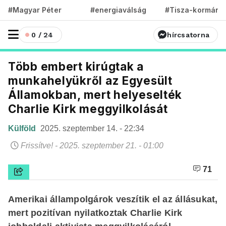
#Magyar Péter
#energiaválság
#Tisza-kormány
0 / 24
hírcsatorna
Több embert kirúgtak a
munkahelyükről az Egyesült
Államokban, mert helyeselték
Charlie Kirk meggyilkolását
Külföld
2025. szeptember 14. - 22:34
Frissítve! - 2025. szeptember 21. - 01:00
71
Amerikai állampolgárok veszítik el az állásukat,
mert pozitívan nyilatkoztak Charlie Kirk