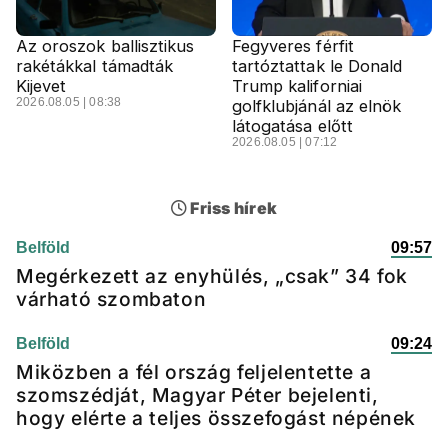
Az oroszok ballisztikus
Fegyveres férfit
rakétákkal támadták
tartóztattak le Donald
Kijevet
Trump kaliforniai
2026.08.05 | 08:38
golfklubjánál az elnök
látogatása előtt
2026.08.05 | 07:12
Friss hírek
Belföld
09:57
Megérkezett az enyhülés, „csak” 34 fok
várható szombaton
Belföld
09:24
Miközben a fél ország feljelentette a
szomszédját, Magyar Péter bejelenti,
hogy elérte a teljes összefogást népének