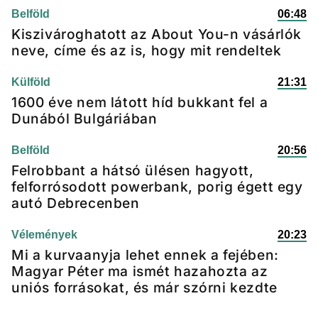
Belföld
06:48
Kiszivároghatott az About You-n vásárlók
neve, címe és az is, hogy mit rendeltek
Külföld
21:31
1600 éve nem látott híd bukkant fel a
Dunából Bulgáriában
Belföld
20:56
Felrobbant a hátsó ülésen hagyott,
felforrósodott powerbank, porig égett egy
autó Debrecenben
Vélemények
20:23
Mi a kurvaanyja lehet ennek a fejében:
Magyar Péter ma ismét hazahozta az
uniós forrásokat, és már szórni kezdte