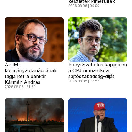
készletek kimerültek
2026.08.06 | 09:09
Az IMF
Panyi Szabolcs kapja idén
kormányzótanácsának
a CPJ nemzetközi
tagja lett a bankár
sajtószabadság-díját
2026.08.05 | 17:57
Kármán András
2026.08.05 | 21:50