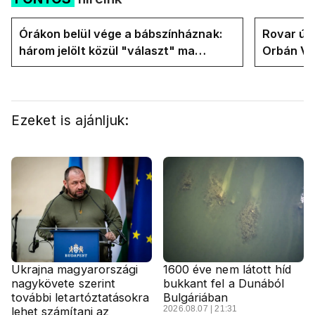
Órákon belül vége a bábszínháznak:
Rovar úr 
három jelölt közül "választ" ma
Orbán Vik
államfőt a Tisza-frakció
felelős a
Ezeket is ajánljuk:
Ukrajna magyarországi
1600 éve nem látott híd
nagykövete szerint
bukkant fel a Dunából
további letartóztatásokra
Bulgáriában
2026.08.07 | 21:31
lehet számítani az