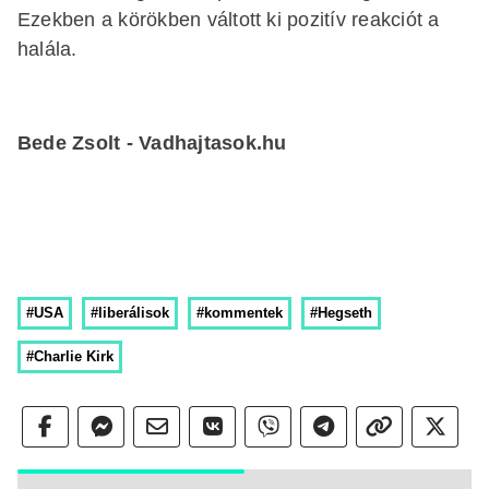
Ezekben a körökben váltott ki pozitív reakciót a
halála.
Bede Zsolt - Vadhajtasok.hu
#USA
#liberálisok
#kommentek
#Hegseth
#Charlie Kirk