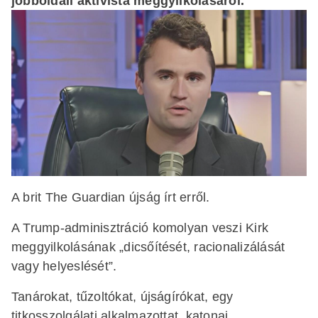
jobboldali aktivista meggyilkolásáról.
A brit The Guardian újság írt erről.
A Trump-adminisztráció komolyan veszi Kirk
meggyilkolásának „dicsőítését, racionalizálását
vagy helyeslését”.
Tanárokat, tűzoltókat, újságírókat, egy
titkosszolgálati alkalmazottat, katonai