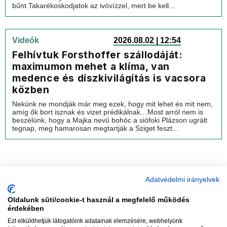
bűnt.Takarékoskodjatok az ivóvízzel, mert be kell...
Videók
2026.08.02 | 12:54
Felhívtuk Forsthoffer szállodáját:
maximumon mehet a klíma, van
medence és díszkivilágítás is vacsora
közben
Nekünk ne mondják már meg ezek, hogy mit lehet és mit nem,
amíg ők bort isznak és vizet prédikálnak…Most arról nem is
beszélünk, hogy a Majka nevű bohóc a siófoki Plázson ugrált
tegnap, meg hamarosan megtartják a Sziget feszt...
Adatvédelmi irányelvek
Oldalunk süti/cookie-t használ a megfelelő működés
vadhajtások
érdekében
Ezt elküldhetjük látogatóink adatainak elemzésére, webhelyünk