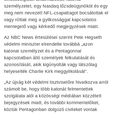
személyzetet, egy Nasdaq tőzsdeügynököt és egy
meg nem nevezett NFL-csapattagot bocsátottak el
vagy róttak meg a gyilkossággal kapcsolatos
mentegető vagy kérkedő megjegyzések miatt.
Az NBC News értesülései szerint Pete Hegseth
védelmi miniszter elrendelte továbbá „azon
katonai személyzet és a Pentagonnal
kapcsolatban álló személyek felkutatását és
azonosítását, akik kigúnyolták vagy látszólag
helyeselték Charlie Kirk meggyilkolását”.
„Az újság két védelmi tisztviselőre hivatkozva arról
számolt be, hogy több katonát felmentettek
szolgálata alól a közösségi médiában közzétett
bejegyzések miatt, és további kommentelőket,
köztük Pentagonban dolgozó civileket vontak