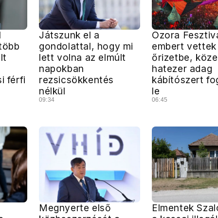
l
Játszunk el a
Ozora Fesztivá
 több
gondolattal, hogy mi
embert vettek
lt
lett volna az elmúlt
őrizetbe, köze
napokban
hatezer adag
 férfi
rezsicsökkentés
kábítószert fo
nélkül
le
09:34
06:45
Megnyerte első
Elmentek Szal