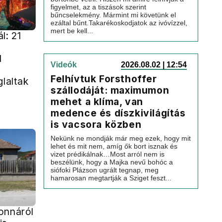
figyelmet, az a tiszások szerint
bűncselekmény. Mármint mi követünk el
ezáltal bűnt.Takarékoskodjatok az ivóvízzel,
mert be kell...
l: 21
l
Videók
2026.08.02 | 12:54
Felhívtuk Forsthoffer
glaltak
szállodáját: maximumon
mehet a klíma, van
medence és díszkivilágítás
is vacsora közben
Nekünk ne mondják már meg ezek, hogy mit
lehet és mit nem, amíg ők bort isznak és
vizet prédikálnak…Most arról nem is
beszélünk, hogy a Majka nevű bohóc a
siófoki Plázson ugrált tegnap, meg
hamarosan megtartják a Sziget feszt...
onnáról