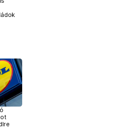
is
ládok
ió
got
dlre