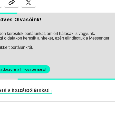
dves Olvasóink!
n keresitek portálunkat, amiért hálásak is vagyunk.
i oldalakon keresik a híreket, ezért elindítottuk a Messenger
kkeit portálunkról.
ratkozom a hírcsatornára!
sd a hozzászólásokat!