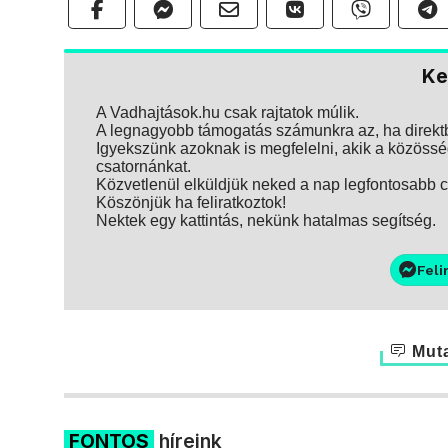
Ke
A Vadhajtások.hu csak rajtatok múlik.
A legnagyobb támogatás számunkra az, ha direktbe
Igyekszünk azoknak is megfelelni, akik a közösség
csatornánkat.
Közvetlenül elküldjük neked a nap legfontosabb ci
Köszönjük ha feliratkoztok!
Nektek egy kattintás, nekünk hatalmas segítség.
Feli
Muta
FONTOS
híreink