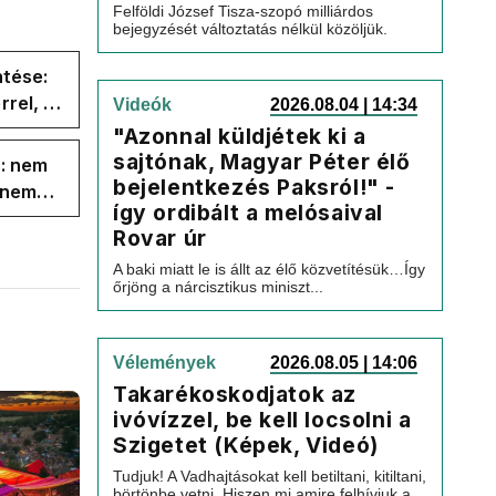
Felföldi József Tisza-szopó milliárdos
bejegyzését változtatás nélkül közöljük.
ntése:
rel, a
Videók
2026.08.04 | 14:34
ége az
"Azonnal küldjétek ki a
sajtónak, Magyar Péter élő
s: nem
bejelentkezés Paksról!" -
s nem
így ordibált a melósaival
Rovar úr
A baki miatt le is állt az élő közvetítésük…Így
őrjöng a nárcisztikus miniszt...
Vélemények
2026.08.05 | 14:06
Takarékoskodjatok az
ivóvízzel, be kell locsolni a
Szigetet (Képek, Videó)
Tudjuk! A Vadhajtásokat kell betiltani, kitiltani,
börtönbe vetni. Hiszen mi amire felhívjuk a