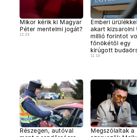
Mikor kérik ki Magyar
Emberi ürülékke
Péter mentelmi jogát?
akart kizsarolni
12:23
millió forintot vo
főnökétől egy
kirúgott budaörsi
11:10
Részegen, autóval
Megszólaltak a