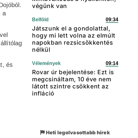
Dojóból.
végünk van
t a
Belföld
09:34
Játszunk el a gondolattal,
vel
hogy mi lett volna az elmúlt
napokban rezsicsökkentés
állítólag
nélkül
Vélemények
09:14
t, és
Rovar úr bejelentése: Ezt is
megcsináltam, 10 éve nem
látott szintre csökkent az
infláció
Heti legolvasottabb hírek