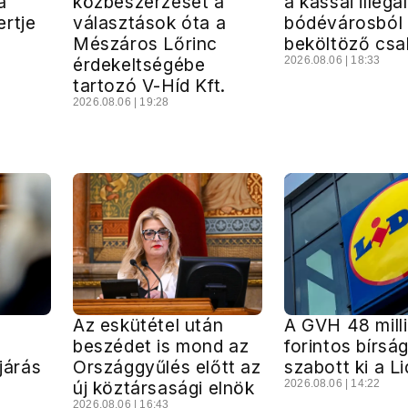
a
közbeszerzését a
a kassai illegál
rtje
választások óta a
bódévárosból
Mészáros Lőrinc
beköltöző csa
érdekeltségébe
2026.08.06 | 18:33
tartozó V-Híd Kft.
2026.08.06 | 19:28
Az eskütétel után
A GVH 48 mill
beszédet is mond az
forintos bírsá
ljárás
Országgyűlés előtt az
szabott ki a Li
új köztársasági elnök
2026.08.06 | 14:22
2026.08.06 | 16:43