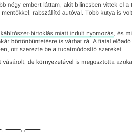
 négy embert láttam, akit bilincsben vittek el a 
 mentőkkel, rabszállító autóval. Több kutya is vol
g
kábítószer-birtoklás miatt indult nyomozás
, és mi
kár börtönbüntetésre is várhat rá. A fiatal előadó 
ben, ott szerezte be a tudatmódosító szereket.
 vásárolt, de környezetével is megosztotta azoka