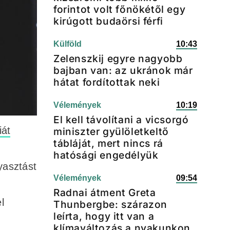
forintot volt főnökétől egy
kirúgott budaörsi férfi
Külföld
10:43
Zelenszkij egyre nagyobb
bajban van: az ukránok már
hátat fordítottak neki
Vélemények
10:19
El kell távolítani a vicsorgó
iát
miniszter gyülöletkeltő
tábláját, mert nincs rá
hatósági engedélyük
yasztást
Vélemények
09:54
Radnai átment Greta
l
Thunbergbe: szárazon
leírta, hogy itt van a
klímaváltozás a nyakunkon,