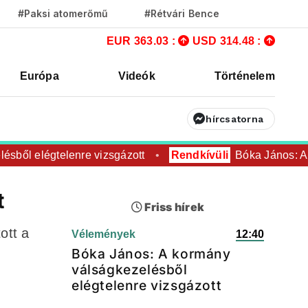
#Paksi atomerőmű
#Rétvári Bence
EUR 363.03 :
USD 314.48 :
Európa
Videók
Történelem
hírcsatorna
ől elégtelenre vizsgázott
Rendkívüli
Bóka János: A ko
t
Friss hírek
ott a
Vélemények
12:40
Bóka János: A kormány
válságkezelésből
elégtelenre vizsgázott