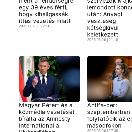
ment a rendőrségre
szervezők Majk
egy 39 éves férfi,
lemondott konce
hogy kihallgassák
után: Anyagi
ittas vezetés miatt
veszteség
2026.08.06 | 22:11
kétségkívül
keletkezett
2026.08.06 | 21:18
Magyar Pétert és a
Antifa-per:
közmédia vezetését
szeptemberben
bírálta az Amnesty
folytatódik az e
International a
másodfokon
2026.08.06 | 17:38