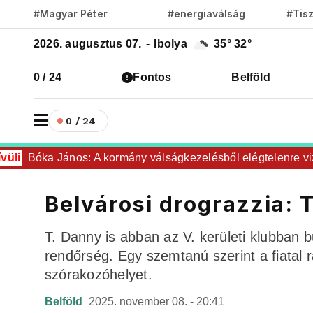
#Magyar Péter
#energiaválság
#Tis
2026. augusztus 07.
-
Ibolya
35°
32°
0 / 24
Fontos
Belföld
0 / 24
i
Bóka János: A kormány válságkezelésből elégtelenre vizsg
Belvárosi drograzzia: T
T. Danny is abban az V. kerületi klubban bu
rendőrség. Egy szemtanú szerint a fiatal r
szórakozóhelyet.
Belföld
2025. november 08. - 20:41