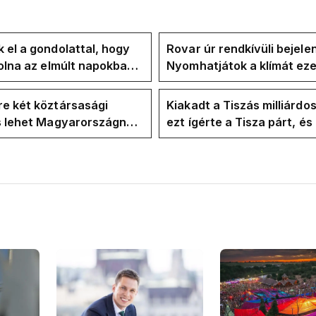
 el a gondolattal, hogy
Rovar úr rendkívüli bejele
volna az elmúlt napokban
Nyomhatjátok a klímát ezer
kkentés nélkül
hűtőket letekerhetitek, v
energiaválságnak
e két köztársasági
Kiakadt a Tiszás milliárdo
is lehet Magyarországnak
ezt ígérte a Tisza párt, é
re
ezt ígérte Magyar Péter a
kampányban