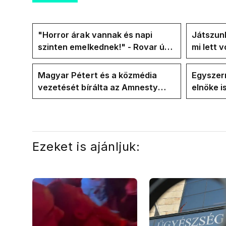
"Horror árak vannak és napi
Játszunk
szinten emelkednek!" - Rovar úr
mi lett 
Facebook-oldalán lázadnak a
rezsicsö
Tiszások
Magyar Pétert és a közmédia
Egyszerr
vezetését bírálta az Amnesty
elnöke 
International a Klubrádióban
jövő hét
Ezeket is ajánljuk: