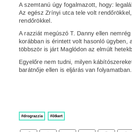
A szemtanú úgy fogalmazott, hogy: legalább
Az egész Zrínyi utca tele volt rendőrökkel,
rendőrökkel.
A razziát megúszó T. Danny ellen nemré
korábban is érintett volt hasonló ügyben, a
többször is járt Maglódon az elmúlt hetek
Egyelőre nem tudni, milyen kábítószereket
barátnője ellen is eljárás van folyamatban.
#drograzzia
#ötkert