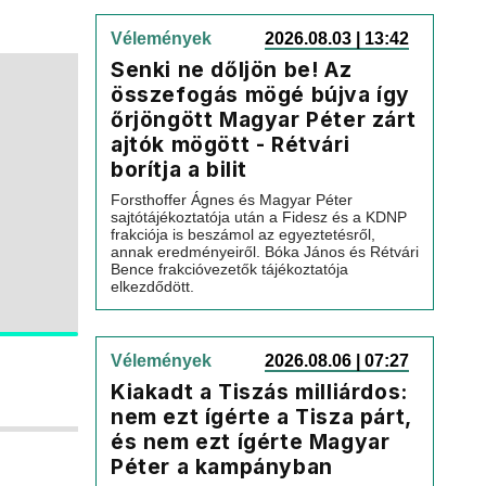
Vélemények
2026.08.03 | 13:42
Senki ne dőljön be! Az
összefogás mögé bújva így
őrjöngött Magyar Péter zárt
ajtók mögött - Rétvári
borítja a bilit
Forsthoffer Ágnes és Magyar Péter
sajtótájékoztatója után a Fidesz és a KDNP
frakciója is beszámol az egyeztetésről,
annak eredményeiről. Bóka János és Rétvári
Bence frakcióvezetők tájékoztatója
elkezdődött.
Vélemények
2026.08.06 | 07:27
Kiakadt a Tiszás milliárdos:
nem ezt ígérte a Tisza párt,
és nem ezt ígérte Magyar
Péter a kampányban