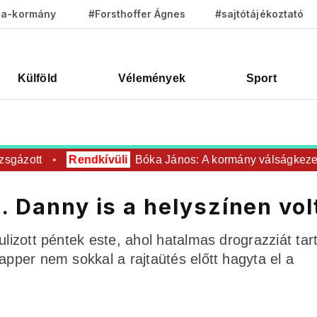
za-kormány
#Forsthoffer Ágnes
#sajtótájékoztató
Külföld
Vélemények
Sport
ázott
Rendkívüli
Bóka János: A kormány válságkezelésb
. Danny is a helyszínen vol
lizott péntek este, ahol hatalmas drograzziát tart
apper nem sokkal a rajtaütés előtt hagyta el a