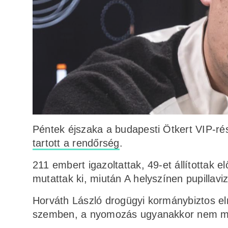
Péntek éjszaka a budapesti Ötkert VIP-r
tartott a rendőrség
.
211 embert igazoltattak, 49-et állítottak 
mutattak ki, miután A helyszínen pupillaviz
Horváth László drogügyi kormánybiztos elm
szemben, a nyomozás ugyanakkor nem me