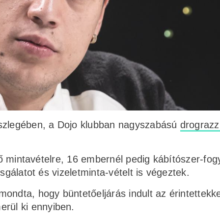
észlegében, a Dojo klubban nagyszabású
drograzz
elő mintavételre, 16 embernél pedig kábítószer-fog
sgálatot és vizeletminta-vételt is végeztek.
ondta, hogy büntetőeljárás indult az érintettekke
rül ki ennyiben.