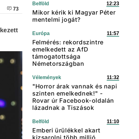
Belföld
12:23
73
Mikor kérik ki Magyar Péter
mentelmi jogát?
kezett
Európa
11:57
Felmérés: rekordszintre
emelkedett az AfD
támogatottsága
Németországban
Vélemények
11:32
"Horror árak vannak és napi
szinten emelkednek!" -
Rovar úr Facebook-oldalán
lázadnak a Tiszások
Belföld
11:10
Emberi ürülékkel akart
kizsarolni több millió