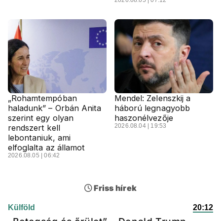
2026.08.05 | 07:12
„Rohamtempóban
Mendel: Zelenszkij a
haladunk” – Orbán Anita
háború legnagyobb
szerint egy olyan
haszonélvezője
2026.08.04 | 19:53
rendszert kell
lebontaniuk, ami
elfoglalta az államot
2026.08.05 | 06:42
Friss hírek
Külföld
20:12