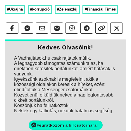
#Ukrajna
#korrupció
#Zelenszkij
#Financial Times
Kedves Olvasóink!
A Vadhajtások.hu csak rajtatok múlik.
A legnagyobb támogatás számunkra az, ha
direktben keresitek portálunkat, amiért hálásak is
vagyunk.
Igyekszünk azoknak is megfelelni, akik a
közösségi oldalakon keresik a híreket, ezért
elindítottuk a Messenger csatornánkat.
Közvetlenül elküldjük neked a nap legfontosabb
cikkeit portálunkról.
Köszönjük ha feliratkoztok!
Nektek egy kattintás, nekünk hatalmas segítség.
Feliratkozom a hírcsatornára!