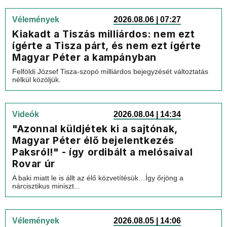
Vélemények
2026.08.06 | 07:27
Kiakadt a Tiszás milliárdos: nem ezt
ígérte a Tisza párt, és nem ezt ígérte
Magyar Péter a kampányban
Felföldi József Tisza-szopó milliárdos bejegyzését változtatás
nélkül közöljük.
Videók
2026.08.04 | 14:34
"Azonnal küldjétek ki a sajtónak,
Magyar Péter élő bejelentkezés
Paksról!" - így ordibált a melósaival
Rovar úr
A baki miatt le is állt az élő közvetítésük…Így őrjöng a
nárcisztikus miniszt...
Vélemények
2026.08.05 | 14:06