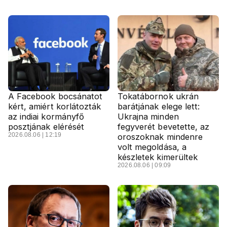
A Facebook bocsánatot
Tokatábornok ukrán
kért, amiért korlátozták
barátjának elege lett:
az indiai kormányfő
Ukrajna minden
posztjának elérését
fegyverét bevetette, az
2026.08.06 | 12:19
oroszoknak mindenre
volt megoldása, a
készletek kimerültek
2026.08.06 | 09:09