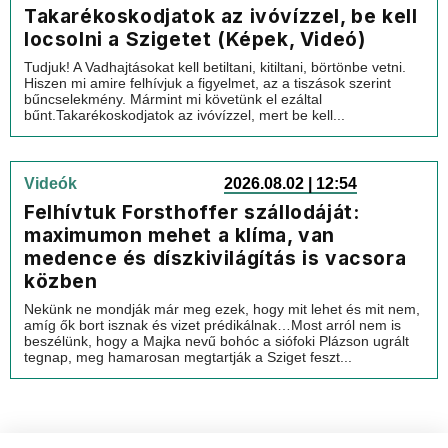
Takarékoskodjatok az ivóvízzel, be kell
locsolni a Szigetet (Képek, Videó)
Tudjuk! A Vadhajtásokat kell betiltani, kitiltani, börtönbe vetni.
Hiszen mi amire felhívjuk a figyelmet, az a tiszások szerint
bűncselekmény. Mármint mi követünk el ezáltal
bűnt.Takarékoskodjatok az ivóvízzel, mert be kell...
Videók
2026.08.02 | 12:54
Felhívtuk Forsthoffer szállodáját:
maximumon mehet a klíma, van
medence és díszkivilágítás is vacsora
közben
Nekünk ne mondják már meg ezek, hogy mit lehet és mit nem,
amíg ők bort isznak és vizet prédikálnak…Most arról nem is
beszélünk, hogy a Majka nevű bohóc a siófoki Plázson ugrált
tegnap, meg hamarosan megtartják a Sziget feszt...