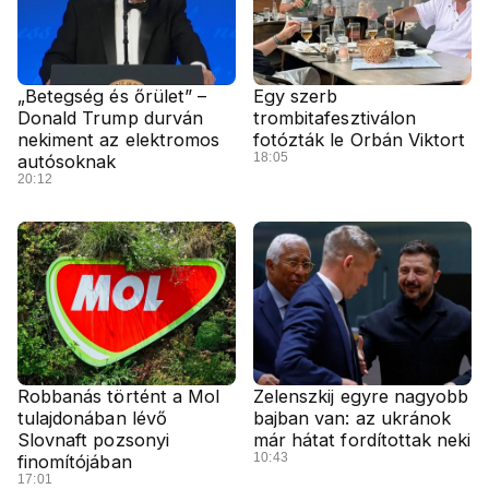
„Betegség és őrület” –
Egy szerb
Donald Trump durván
trombitafesztiválon
nekiment az elektromos
fotózták le Orbán Viktort
18:05
autósoknak
20:12
Robbanás történt a Mol
Zelenszkij egyre nagyobb
tulajdonában lévő
bajban van: az ukránok
Slovnaft pozsonyi
már hátat fordítottak neki
10:43
finomítójában
17:01