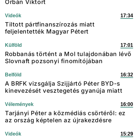
Orbán Viktort
Videók
17:34
Tiltott pártfinanszírozás miatt
feljelentették Magyar Pétert
Külföld
17:01
Robbanás történt a Mol tulajdonában lévő
Slovnaft pozsonyi finomítójában
Belföld
16:32
A BRFK vizsgálja Szijjártó Péter BYD-s
kinevezését vesztegetés gyanúja miatt
Vélemények
16:00
Tarjányi Péter a közmédiás csörtéről: ez
az ország képtelen az újrakezdésre
Videók
15:29