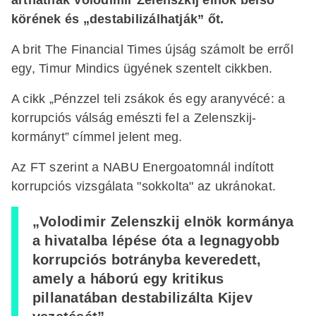
körének és „destabilizálhatják” őt.
A brit The Financial Times újság számolt be erről
egy, Timur Mindics ügyének szentelt cikkben.
A cikk „Pénzzel teli zsákok és egy aranyvécé: a
korrupciós válság emészti fel a Zelenszkij-
kormányt” címmel jelent meg.
Az FT szerint a NABU Energoatomnál indított
korrupciós vizsgálata "sokkolta" az ukránokat.
„Volodimir Zelenszkij elnök kormánya
a hivatalba lépése óta a legnagyobb
korrupciós botrányba keveredett,
amely a háború egy kritikus
pillanatában destabilizálta Kijev