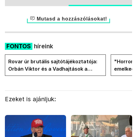
Mutasd a hozzászólásokat!
FONTOS
híreink
Rovar úr brutális sajtótájékoztatója:
"Horror á
Orbán Viktor és a Vadhajtások a
emelkedn
felelős a kialakult helyzetért
oldalán l
Ezeket is ajánljuk: