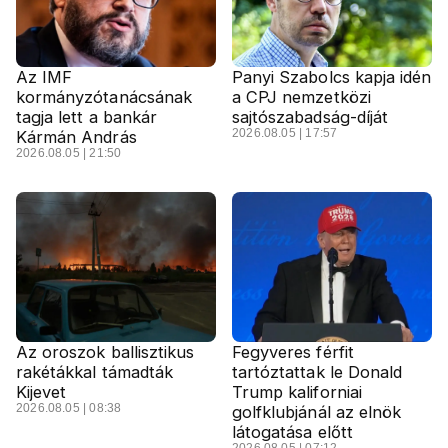
Az IMF
Panyi Szabolcs kapja idén
kormányzótanácsának
a CPJ nemzetközi
tagja lett a bankár
sajtószabadság-díját
2026.08.05 | 17:57
Kármán András
2026.08.05 | 21:50
Az oroszok ballisztikus
Fegyveres férfit
rakétákkal támadták
tartóztattak le Donald
Kijevet
Trump kaliforniai
2026.08.05 | 08:38
golfklubjánál az elnök
látogatása előtt