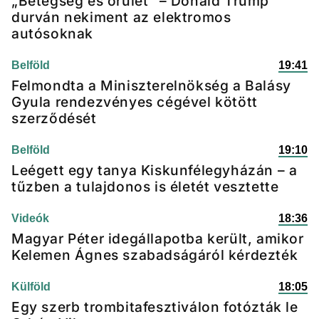
„Betegség és őrület” – Donald Trump
durván nekiment az elektromos
autósoknak
Belföld
19:41
Felmondta a Miniszterelnökség a Balásy
Gyula rendezvényes cégével kötött
szerződését
Belföld
19:10
Leégett egy tanya Kiskunfélegyházán – a
tűzben a tulajdonos is életét vesztette
Videók
18:36
Magyar Péter idegállapotba került, amikor
Kelemen Ágnes szabadságáról kérdezték
Külföld
18:05
Egy szerb trombitafesztiválon fotózták le