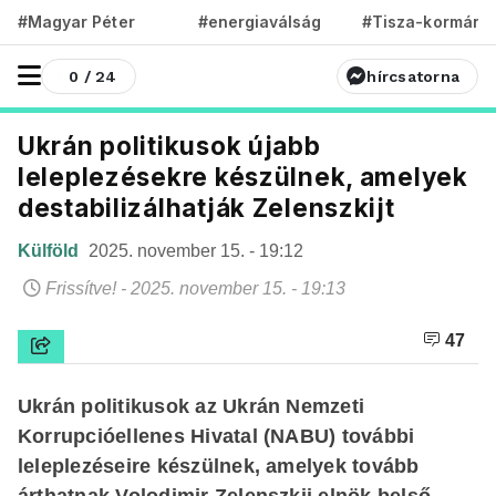
#Magyar Péter
#energiaválság
#Tisza-kormány
0 / 24
hírcsatorna
Ukrán politikusok újabb
leleplezésekre készülnek, amelyek
destabilizálhatják Zelenszkijt
Külföld
2025. november 15. - 19:12
Frissítve! - 2025. november 15. - 19:13
47
Ukrán politikusok az Ukrán Nemzeti
Korrupcióellenes Hivatal (NABU) további
leleplezéseire készülnek, amelyek tovább
árthatnak Volodimir Zelenszkij elnök belső