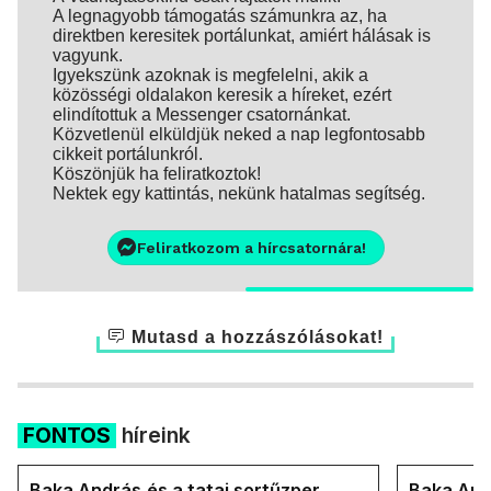
A legnagyobb támogatás számunkra az, ha
direktben keresitek portálunkat, amiért hálásak is
vagyunk.
Igyekszünk azoknak is megfelelni, akik a
közösségi oldalakon keresik a híreket, ezért
elindítottuk a Messenger csatornánkat.
Közvetlenül elküldjük neked a nap legfontosabb
cikkeit portálunkról.
Köszönjük ha feliratkoztok!
Nektek egy kattintás, nekünk hatalmas segítség.
Feliratkozom a hírcsatornára!
Mutasd a hozzászólásokat!
FONTOS
híreink
Baka András és a tatai sortűzper
Baka Andr