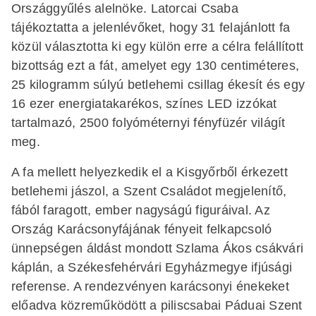
Országgyűlés alelnöke. Latorcai Csaba
tájékoztatta a jelenlévőket, hogy 31 felajánlott fa
közül választotta ki egy külön erre a célra felállított
bizottság ezt a fát, amelyet egy 130 centiméteres,
25 kilogramm súlyú betlehemi csillag ékesít és egy
16 ezer energiatakarékos, színes LED izzókat
tartalmazó, 2500 folyóméternyi fényfüzér világít
meg.
A fa mellett helyezkedik el a Kisgyőrből érkezett
betlehemi jászol, a Szent Családot megjelenítő,
fából faragott, ember nagyságú figuráival. Az
Ország Karácsonyfájának fényeit felkapcsoló
ünnepségen áldást mondott Szlama Ákos csákvári
káplán, a Székesfehérvári Egyházmegye ifjúsági
referense. A rendezvényen karácsonyi énekeket
előadva közreműködött a piliscsabai Páduai Szent