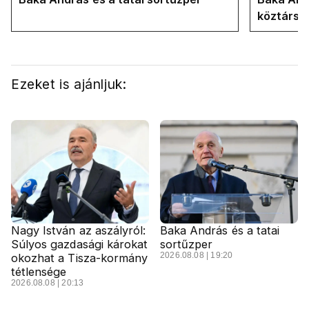
köztársa
Ezeket is ajánljuk:
Nagy István az aszályról:
Baka András és a tatai
Súlyos gazdasági károkat
sortűzper
2026.08.08 | 19:20
okozhat a Tisza-kormány
tétlensége
2026.08.08 | 20:13