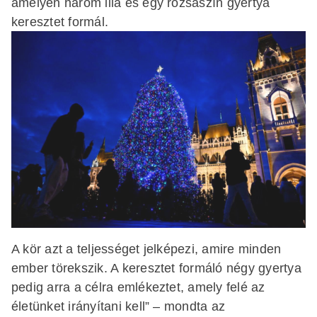
amelyen három lila és egy rózsaszín gyertya
keresztet formál.
A kör azt a teljességet jelképezi, amire minden
ember törekszik. A keresztet formáló négy gyertya
pedig arra a célra emlékeztet, amely felé az
életünket irányítani kell” – mondta az