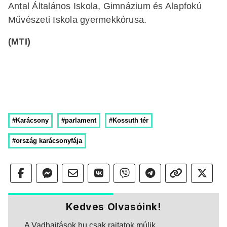
Antal Általános Iskola, Gimnázium és Alapfokú
Művészeti Iskola gyermekkórusa.
(MTI)
#Karácsony
#parlament
#Kossuth tér
#ország karácsonyfája
Kedves Olvasóink!
A Vadhajtások.hu csak rajtatok múlik.