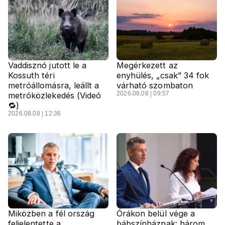
Vaddisznó jutott le a
Megérkezett az
Kossuth téri
enyhülés, „csak” 34 fok
metróállomásra, leállt a
várható szombaton
2026.08.08 | 09:57
metróközlekedés (Videó
🔁)
2026.08.08 | 12:36
Miközben a fél ország
Órákon belül vége a
feljelentette a
bábszínháznak: három