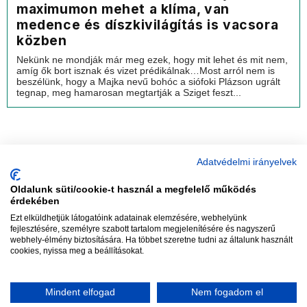
maximumon mehet a klíma, van
medence és díszkivilágítás is vacsora
közben
Nekünk ne mondják már meg ezek, hogy mit lehet és mit nem,
amíg ők bort isznak és vizet prédikálnak…Most arról nem is
beszélünk, hogy a Majka nevű bohóc a siófoki Plázson ugrált
tegnap, meg hamarosan megtartják a Sziget feszt...
Adatvédelmi irányelvek
Oldalunk süti/cookie-t használ a megfelelő működés
vadhajtások
érdekében
Ezt elküldhetjük látogatóink adatainak elemzésére, webhelyünk
fejlesztésére, személyre szabott tartalom megjelenítésére és nagyszerű
webhely-élmény biztosítására. Ha többet szeretne tudni az általunk használt
Szerkesztőség:
szerk@vadhajtasok.hu
cookies, nyissa meg a beállításokat.
Modi:
moderator@vadhajtasok.hu
Adatvédelem
Impresszum
Szerzői jogok
Mindent elfogad
Nem fogadom el