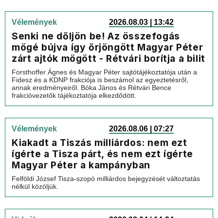
Vélemények
2026.08.03 | 13:42
Senki ne dőljön be! Az összefogás
mögé bújva így őrjöngött Magyar Péter
zárt ajtók mögött - Rétvári borítja a bilit
Forsthoffer Ágnes és Magyar Péter sajtótájékoztatója után a
Fidesz és a KDNP frakciója is beszámol az egyeztetésről,
annak eredményeiről. Bóka János és Rétvári Bence
frakcióvezetők tájékoztatója elkezdődött.
Vélemények
2026.08.06 | 07:27
Kiakadt a Tiszás milliárdos: nem ezt
ígérte a Tisza párt, és nem ezt ígérte
Magyar Péter a kampányban
Felföldi József Tisza-szopó milliárdos bejegyzését változtatás
nélkül közöljük.