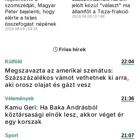
szomszédját, Magyar
jelölt közül "választ" ma
Péter bejelenti, hogy
államfőt a Tisza-frakció
2026.08.08 | 07:48
elérte a teljes
összefogást népének
2026.08.08 | 09:24
Friss hírek
Külföld
22:04
Megszavazta az amerikai szenátus:
Százszázalékos vámot vethetnek ki arra,
aki orosz olajat és gázt vesz
Vélemények
21:36
Kamu Geri: Ha Baka Andrásból
köztársasági elnök lesz, akkor véget ér
egy korszak
Sport
21:07