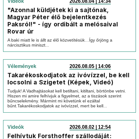
Videók
2026.08.04 | 14:34
"Azonnal küldjétek ki a sajtónak,
Magyar Péter élő bejelentkezés
Paksról!" - így ordibált a melósaival
Rovar úr
A baki miatt le is állt az élő közvetítésük…Így őrjöng a
nárcisztikus miniszt...
Vélemények
2026.08.05 | 14:06
Takarékoskodjatok az ivóvízzel, be kell
locsolni a Szigetet (Képek, Videó)
Tudjuk! A Vadhajtásokat kell betiltani, kitiltani, börtönbe vetni.
Hiszen mi amire felhívjuk a figyelmet, az a tiszások szerint
bűncselekmény. Mármint mi követünk el ezáltal
bűnt.Takarékoskodjatok az ivóvízzel, mert be kell...
Videók
2026.08.02 | 12:54
Felhívtuk Forsthoffer szállodáját: