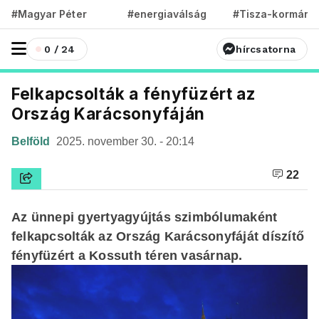
#Magyar Péter
#energiaválság
#Tisza-kormány
0 / 24
hírcsatorna
Felkapcsolták a fényfüzért az
Ország Karácsonyfáján
Belföld
2025. november 30. - 20:14
22
Az ünnepi gyertyagyújtás szimbólumaként
felkapcsolták az Ország Karácsonyfáját díszítő
fényfüzért a Kossuth téren vasárnap.