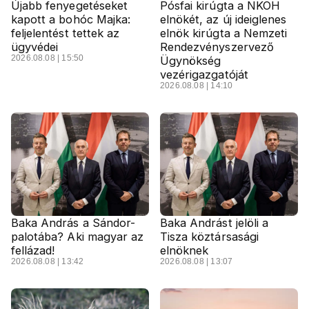
Újabb fenyegetéseket
Pósfai kirúgta a NKOH
kapott a bohóc Majka:
elnökét, az új ideiglenes
feljelentést tettek az
elnök kirúgta a Nemzeti
ügyvédei
Rendezvényszervező
2026.08.08 | 15:50
Ügynökség
vezérigazgatóját
2026.08.08 | 14:10
Baka András a Sándor-
Baka Andrást jelöli a
palotába? Aki magyar az
Tisza köztársasági
fellázad!
elnöknek
2026.08.08 | 13:42
2026.08.08 | 13:07