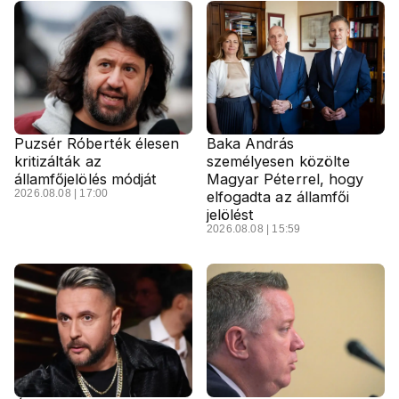
Puzsér Róberték élesen
Baka András
kritizálták az
személyesen közölte
államfőjelölés módját
Magyar Péterrel, hogy
2026.08.08 | 17:00
elfogadta az államfői
jelölést
2026.08.08 | 15:59