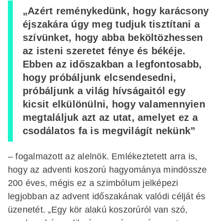
„Azért reménykedünk, hogy karácsony
éjszakára úgy meg tudjuk tisztítani a
szívünket, hogy abba beköltözhessen
az isteni szeretet fénye és békéje.
Ebben az időszakban a legfontosabb,
hogy próbáljunk elcsendesedni,
próbáljunk a világ hívságaitól egy
kicsit elkülönülni, hogy valamennyien
megtaláljuk azt az utat, amelyet ez a
csodálatos fa is megvilágít nekünk”
– fogalmazott az alelnök. Emlékeztetett arra is,
hogy az adventi koszorú hagyománya mindössze
200 éves, mégis ez a szimbólum jelképezi
legjobban az advent időszakának valódi célját és
üzenetét. „Egy kör alakú koszorúról van szó,