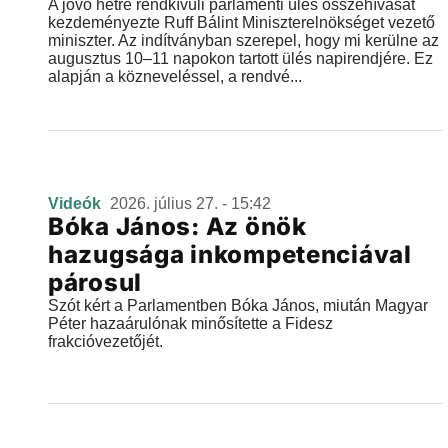
A jövő hétre rendkívüli parlamenti ülés összehívását
kezdeményezte Ruff Bálint Miniszterelnökséget vezető
miniszter. Az indítványban szerepel, hogy mi kerülne az
augusztus 10–11 napokon tartott ülés napirendjére. Ez
alapján a közneveléssel, a rendvé...
Videók
2026. július 27. - 15:42
Bóka János: Az önök
hazugsága inkompetenciával
párosul
Szót kért a Parlamentben Bóka János, miután Magyar
Péter hazaárulónak minősítette a Fidesz
frakcióvezetőjét.