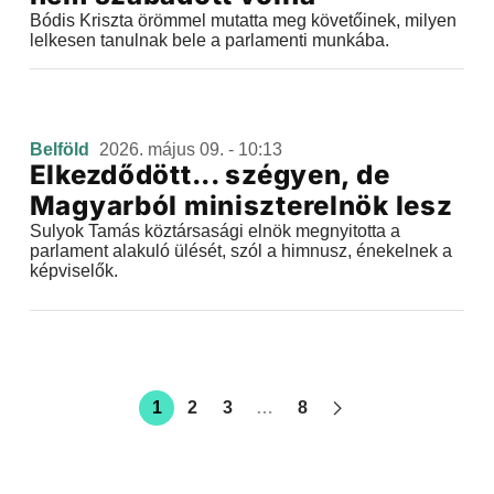
Bódis Kriszta örömmel mutatta meg követőinek, milyen
lelkesen tanulnak bele a parlamenti munkába.
Belföld
2026. május 09. - 10:13
Elkezdődött... szégyen, de
Magyarból miniszterelnök lesz
Sulyok Tamás köztársasági elnök megnyitotta a
parlament alakuló ülését, szól a himnusz, énekelnek a
képviselők.
1
2
3
…
8