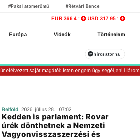
#Paksi atomerőmű
#Rétvári Bence
EUR 366.4 :
USD 317.95 :
Európa
Videók
Történelem
hírcsatorna
 elélvezett saját magától: Isten engem úgy segéljen! Három hó
Belföld
2026. július 28. - 07:02
Kedden is parlament: Rovar
úrék dönthetnek a Nemzeti
Vagyonvisszaszerzési és