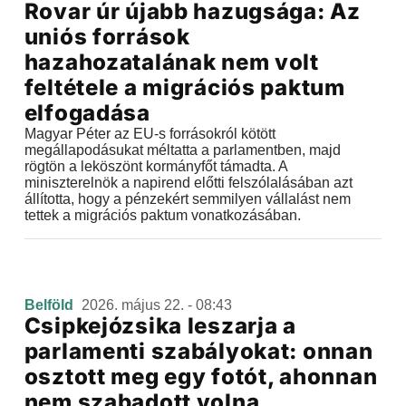
Rovar úr újabb hazugsága: Az
uniós források
hazahozatalának nem volt
feltétele a migrációs paktum
elfogadása
Magyar Péter az EU-s forrásokról kötött
megállapodásukat méltatta a parlamentben, majd
rögtön a leköszönt kormányfőt támadta. A
miniszterelnök a napirend előtti felszólalásában azt
állította, hogy a pénzekért semmilyen vállalást nem
tettek a migrációs paktum vonatkozásában.
Belföld
2026. május 22. - 08:43
Csipkejózsika leszarja a
parlamenti szabályokat: onnan
osztott meg egy fotót, ahonnan
nem szabadott volna