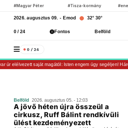
#Magyar Péter
#Tisza-kormány
#ene
2026. augusztus 09.
-
Emod
32°
30°
0 / 24
Fontos
Belföld
0 / 24
 úr elélvezett saját magától: Isten engem úgy segéljen! Három
Belföld
2026. augusztus 05. - 12:03
A jövő héten újra összeül a
cirkusz, Ruff Bálint rendkívüli
ülést kezdeményezett