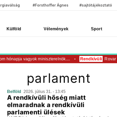
rgiaválság
#Forsthoffer Ágnes
#sajtótájékoztató
Külföld
Vélemények
Sport
 hónapja vagyok miniszterelnök....
Rendkívüli
Rovar úr
parlament
Belföld
2026. július 31. - 13:45
A rendkívüli hőség miatt
elmaradnak a rendkívüli
parlamenti ülések