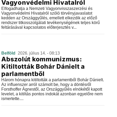
Vagyonvédelmi Hivatalról
Elfogadhatja a Nemzeti Vagyonvisszaszerzési és
Vagyonvédelmi Hivatalról szóló törvényjavaslatot
kedden az Országgyűlés, emellett elkezdik az előző
rendszer titkosszolgálati tevékenységének teljes körű
feltárásával kapcsolatos előterjesztés v...
Belföld
2026. július 14. - 08:13
Abszolút kommunizmus:
Kitiltották Bohár Dánielt a
parlamentből
Három hónapra kitiltották a parlamentből Bohár Dánielt.
Az influenszer arról számolt be, hogy a döntésről
Forsthoffer Ágnestől, az Országgyűlés elnökétől kapott
levelet, a kitiltás pontos indokát azonban egyelőre nem
ismertette....