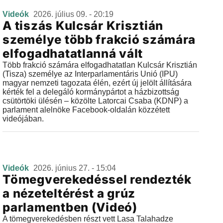
Videók
2026. július 09. - 20:19
A tiszás Kulcsár Krisztián
személye több frakció számára
elfogadhatatlanná vált
Több frakció számára elfogadhatatlan Kulcsár Krisztián
(Tisza) személye az Interparlamentáris Unió (IPU)
magyar nemzeti tagozata élén, ezért új jelölt állítására
kérték fel a delegáló kormánypártot a házbizottság
csütörtöki ülésén – közölte Latorcai Csaba (KDNP) a
parlament alelnöke Facebook-oldalán közzétett
videójában.
Videók
2026. június 27. - 15:04
Tömegverekedéssel rendezték
a nézeteltérést a grúz
parlamentben (Videó)
A tömegverekedésben részt vett Lasa Talahadze