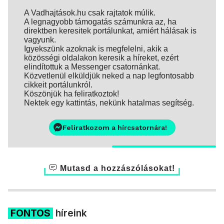
A Vadhajtások.hu csak rajtatok múlik.
A legnagyobb támogatás számunkra az, ha
direktben keresitek portálunkat, amiért hálásak is
vagyunk.
Igyekszünk azoknak is megfelelni, akik a
közösségi oldalakon keresik a híreket, ezért
elindítottuk a Messenger csatornánkat.
Közvetlenül elküldjük neked a nap legfontosabb
cikkeit portálunkról.
Köszönjük ha feliratkoztok!
Nektek egy kattintás, nekünk hatalmas segítség.
Feliratkozom a hírcsatornára!
Mutasd a hozzászólásokat!
FONTOS
híreink