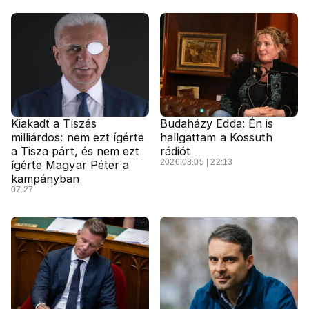
Kiakadt a Tiszás
Budaházy Edda: Én is
milliárdos: nem ezt ígérte
hallgattam a Kossuth
a Tisza párt, és nem ezt
rádiót
2026.08.05 | 22:13
ígérte Magyar Péter a
kampányban
07:27