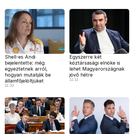
Shell-es Andi
Egyszerre két
bejelentette: még
köztársasági elnöke is
egyeztetnek arról,
lehet Magyarországnak
hogyan mutatják be
jövő hétre
11:11
államfőjelöltjüket
11:32