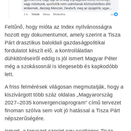
Feltűnő, hogy mióta az Index nyilvánosságra
hozott egy dokumentumot, amely szerint a Tisza
Párt drasztikus baloldali gazdaságpolitikai
fordulatot készít elő, a kontrollálatlan
dühkitöréseiről eddig is jól ismert Magyar Péter
még a szokásosnál is idegesebb és kapkodóbb
lett.
A friss felmérések világosan megmutatják, hogy a
kiszivárgott több száz oldalas „Magyarország
2027–2035 konvergenciaprogram” című tervezet
finoman szólva sem volt jó hatással a Tisza Párt
népszerűségére.
Ismert, a tervezet szerint egy esetleges Tisza-