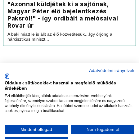
"Azonnal küldjétek ki a sajtónak,
Magyar Péter élő bejelentkezés
Paksról!" - így ordibált a melósaival
Rovar úr
A baki miatt le is állt az élő közvetítésük…Így őrjöng a
nárcisztikus miniszt...
Adatvédelmi irányelvek
Oldalunk süti/cookie-t használ a megfelelő működés
vadhajtások
érdekében
Ezt elküldhetjük látogatóink adatainak elemzésére, webhelyünk
fejlesztésére, személyre szabott tartalom megjelenítésére és nagyszerű
webhely-élmény biztosítására. Ha többet szeretne tudni az általunk használt
Szerkesztőség:
szerk@vadhajtasok.hu
cookies, nyissa meg a beállításokat.
Modi:
moderator@vadhajtasok.hu
Adatvédelem
Impresszum
Szerzői jogok
Mindent elfogad
Nem fogadom el
2018 Vadhajtások.hu