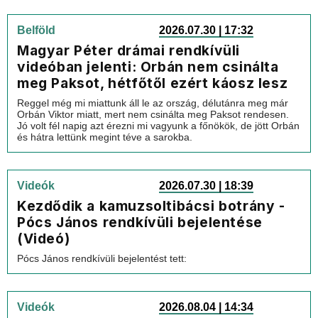
Belföld
2026.07.30 | 17:32
Magyar Péter drámai rendkívüli
videóban jelenti: Orbán nem csinálta
meg Paksot, hétfőtől ezért káosz lesz
Reggel még mi miattunk áll le az ország, délutánra meg már
Orbán Viktor miatt, mert nem csinálta meg Paksot rendesen.
Jó volt fél napig azt érezni mi vagyunk a főnökök, de jött Orbán
és hátra lettünk megint téve a sarokba.
Videók
2026.07.30 | 18:39
Kezdődik a kamuzsoltibácsi botrány -
Pócs János rendkívüli bejelentése
(Videó)
Pócs János rendkívüli bejelentést tett:
Videók
2026.08.04 | 14:34