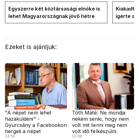
Egyszerre két köztársasági elnöke is
Kiakadt a
lehet Magyarországnak jövő hétre
ígérte a 
Magyar P
Ezeket is ajánljuk:
"A népet nem lehet
Tóth Máté: Ne mondja
hazaküldeni" -
nekem senki, hogy nem
Gyurcsány a Facebookon
volt mit tenni meg nem
hergeli a népet
volt idő felkészülni
13:50
13:08