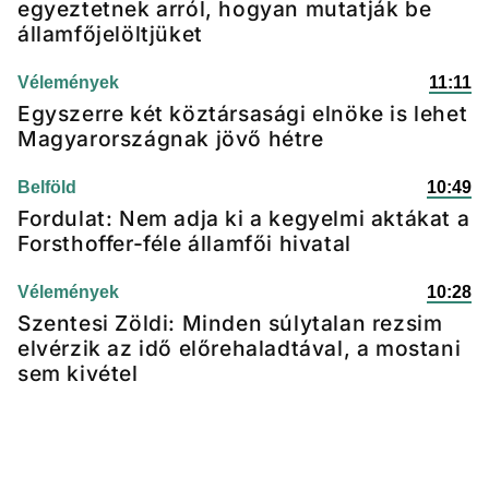
egyeztetnek arról, hogyan mutatják be
államfőjelöltjüket
Vélemények
11:11
Egyszerre két köztársasági elnöke is lehet
Magyarországnak jövő hétre
Belföld
10:49
Fordulat: Nem adja ki a kegyelmi aktákat a
Forsthoffer-féle államfői hivatal
Vélemények
10:28
Szentesi Zöldi: Minden súlytalan rezsim
elvérzik az idő előrehaladtával, a mostani
sem kivétel