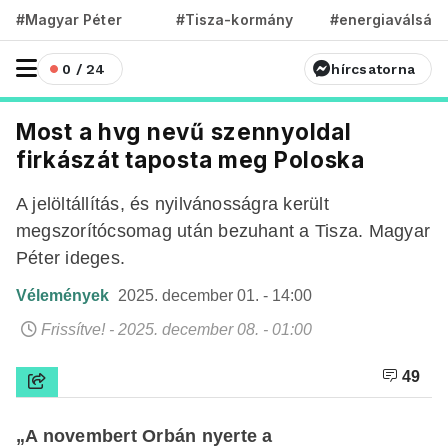
#Magyar Péter
#Tisza-kormány
#energiaválság
0 / 24
hírcsatorna
Most a hvg nevű szennyoldal
firkászát taposta meg Poloska
A jelöltállítás, és nyilvánosságra került
megszorítócsomag után bezuhant a Tisza. Magyar
Péter ideges.
Vélemények
2025. december 01. - 14:00
Frissítve! - 2025. december 08. - 01:00
49
„A novembert Orbán nyerte a