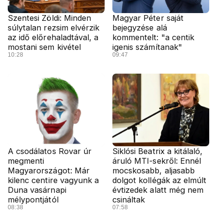
Szentesi Zöldi: Minden
Magyar Péter saját
súlytalan rezsim elvérzik
bejegyzése alá
az idő előrehaladtával, a
kommentelt: "a centik
mostani sem kivétel
igenis számítanak"
10:28
09:47
A csodálatos Rovar úr
Siklósi Beatrix a kitálaló,
megmenti
áruló MTI-sekről: Ennél
Magyarországot: Már
mocskosabb, aljasabb
kilenc centire vagyunk a
dolgot kollégák az elmúlt
Duna vasárnapi
évtizedek alatt még nem
mélypontjától
csináltak
08:38
07:58