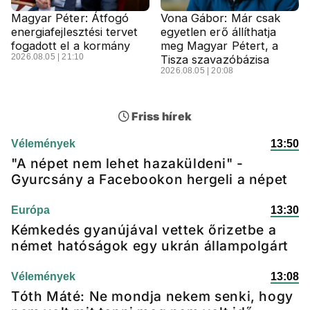
Magyar Péter: Átfogó
Vona Gábor: Már csak
energiafejlesztési tervet
egyetlen erő állíthatja
fogadott el a kormány
meg Magyar Pétert, a
2026.08.05 | 21:10
Tisza szavazóbázisa
2026.08.05 | 20:08
Friss hírek
Vélemények
13:50
"A népet nem lehet hazaküldeni" -
Gyurcsány a Facebookon hergeli a népet
Európa
13:30
Kémkedés gyanújával vettek őrizetbe a
német hatóságok egy ukrán állampolgárt
Vélemények
13:08
Tóth Máté: Ne mondja nekem senki, hogy