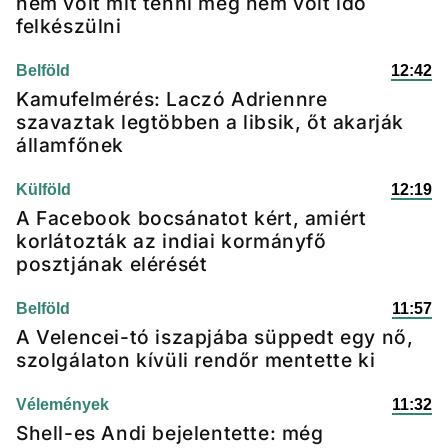
nem volt mit tenni meg nem volt idő
felkészülni
Belföld
12:42
Kamufelmérés: Laczó Adriennre
szavaztak legtöbben a libsik, őt akarják
államfőnek
Külföld
12:19
A Facebook bocsánatot kért, amiért
korlátozták az indiai kormányfő
posztjának elérését
Belföld
11:57
A Velencei-tó iszapjába süppedt egy nő,
szolgálaton kívüli rendőr mentette ki
Vélemények
11:32
Shell-es Andi bejelentette: még