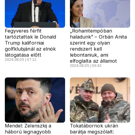
Fegyveres férfit
„Rohamtempóban
tartóztattak le Donald
haladunk” – Orbán Anita
Trump kaliforniai
szerint egy olyan
golfklubjánál az elnök
rendszert kell
látogatása előtt
lebontaniuk, ami
2026.08.05 | 07:12
elfoglalta az államot
2026.08.05 | 06:42
Mendel: Zelenszkij a
Tokatábornok ukrán
háború legnagyobb
barátja megszólalt: