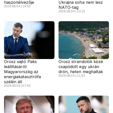
haszonélvezője
Ukrajna soha nem lesz
2026.08.04 | 19:53
NATO-tag
2026.08.04 | 10:15
Orosz sajtó Paks
Orosz strandolók közé
leállításáról:
csapódott egy ukrán
Magyarország az
drón, heten meghaltak
2026.08.03 | 21:53
energiakatasztrófa
szélén áll
2026.08.04 | 07:53