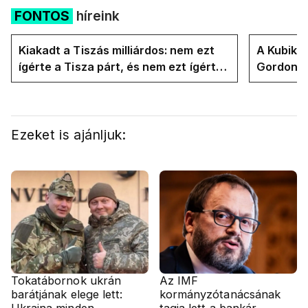
FONTOS
híreink
Kiakadt a Tiszás milliárdos: nem ezt
A Kubik t
ígérte a Tisza párt, és nem ezt ígérte
Gordon D
Magyar Péter a kampányban
Magyar P
Ezeket is ajánljuk:
Tokatábornok ukrán
Az IMF
barátjának elege lett:
kormányzótanácsának