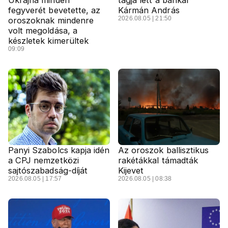
Ukrajna minden
tagja lett a bankár
fegyverét bevetette, az
Kármán András
2026.08.05 | 21:50
oroszoknak mindenre
volt megoldása, a
készletek kimerültek
09:09
Panyi Szabolcs kapja idén
Az oroszok ballisztikus
a CPJ nemzetközi
rakétákkal támadták
sajtószabadság-díját
Kijevet
2026.08.05 | 17:57
2026.08.05 | 08:38