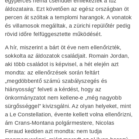
egyperces néma csenddel emlékeztek a tűz
áldozataira. Ezt követően az egész országban öt
percen át szóltak a templomi harangok. A vonatok
és villamosok megálltak, a zürichi repülőtér pedig
rövid időre felfüggesztette működését.
A hír, miszerint a bárt öt éve nem ellenőrizték,
sokkolta az áldozatok családjait. Romain Jordan,
aki több családot is képvisel, a hét elején azt
mondta: az ellenőrzések során feltárt
„megdöbbentő számú szabályszegés és
hiányosság” felveti a kérdést, hogy az
önkormányzatot nem kellene-e „még nagyobb
sürgősséggel” kivizsgálni. Az olyan helyeket, mint
a Le Constellation, évente kellett volna ellenőrizni,
ám Crans-Montana polgármestere, Nicolas
Feraud kedden azt mondta: nem tudja