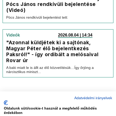
Pócs János rendkívüli bejelentése
(Videó)
Pócs János rendkívüli bejelentést tett:
Videók
2026.08.04 | 14:34
"Azonnal küldjétek ki a sajtónak,
Magyar Péter élő bejelentkezés
Paksról!" - így ordibált a melósaival
Rovar úr
A baki miatt le is állt az élő közvetítésük…Így őrjöng a
nárcisztikus miniszt...
Adatvédelmi irányelvek
Oldalunk süti/cookie-t használ a megfelelő működés
vadhajtások
érdekében