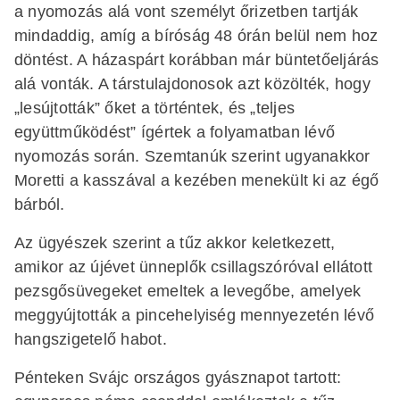
a nyomozás alá vont személyt őrizetben tartják
mindaddig, amíg a bíróság 48 órán belül nem hoz
döntést. A házaspárt korábban már büntetőeljárás
alá vonták. A társtulajdonosok azt közölték, hogy
„lesújtották” őket a történtek, és „teljes
együttműködést” ígértek a folyamatban lévő
nyomozás során. Szemtanúk szerint ugyanakkor
Moretti a kasszával a kezében menekült ki az égő
bárból.
Az ügyészek szerint a tűz akkor keletkezett,
amikor az újévet ünneplők csillagszóróval ellátott
pezsgősüvegeket emeltek a levegőbe, amelyek
meggyújtották a pincehelyiség mennyezetén lévő
hangszigetelő habot.
Pénteken Svájc országos gyásznapot tartott: