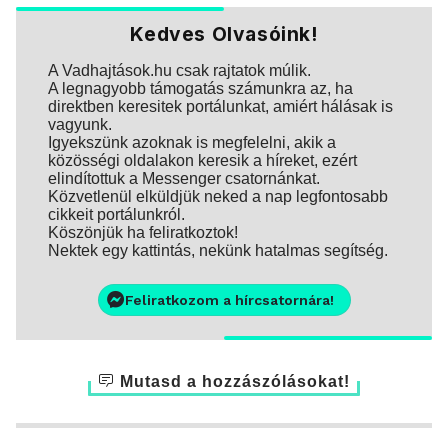
Kedves Olvasóink!
A Vadhajtások.hu csak rajtatok múlik.
A legnagyobb támogatás számunkra az, ha
direktben keresitek portálunkat, amiért hálásak is
vagyunk.
Igyekszünk azoknak is megfelelni, akik a
közösségi oldalakon keresik a híreket, ezért
elindítottuk a Messenger csatornánkat.
Közvetlenül elküldjük neked a nap legfontosabb
cikkeit portálunkról.
Köszönjük ha feliratkoztok!
Nektek egy kattintás, nekünk hatalmas segítség.
Feliratkozom a hírcsatornára!
Mutasd a hozzászólásokat!