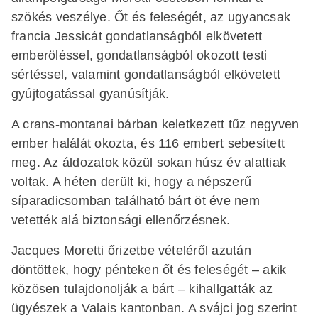
szökés veszélye. Őt és feleségét, az ugyancsak
francia Jessicát gondatlanságból elkövetett
emberöléssel, gondatlanságból okozott testi
sértéssel, valamint gondatlanságból elkövetett
gyújtogatással gyanúsítják.
A crans-montanai bárban keletkezett tűz negyven
ember halálát okozta, és 116 embert sebesített
meg. Az áldozatok közül sokan húsz év alattiak
voltak. A héten derült ki, hogy a népszerű
síparadicsomban található bárt öt éve nem
vetették alá biztonsági ellenőrzésnek.
Jacques Moretti őrizetbe vételéről azután
döntöttek, hogy pénteken őt és feleségét – akik
közösen tulajdonolják a bárt – kihallgatták az
ügyészek a Valais kantonban. A svájci jog szerint