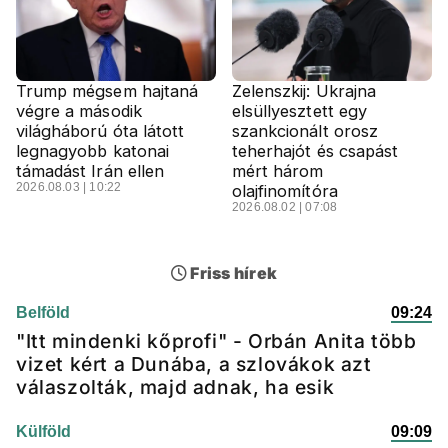
Trump mégsem hajtaná
Zelenszkij: Ukrajna
végre a második
elsüllyesztett egy
világháború óta látott
szankcionált orosz
legnagyobb katonai
teherhajót és csapást
támadást Irán ellen
mért három
2026.08.03 | 10:22
olajfinomítóra
2026.08.02 | 07:08
Friss hírek
Belföld
09:24
"Itt mindenki kőprofi" - Orbán Anita több
vizet kért a Dunába, a szlovákok azt
válaszolták, majd adnak, ha esik
Külföld
09:09