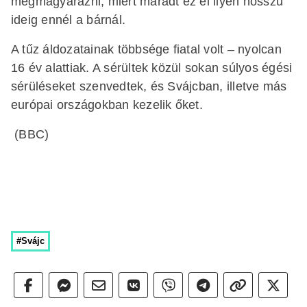
megmagyarázni, miért maradt ez el ilyen hosszú
ideig ennél a bárnál.
A tűz áldozatainak többsége fiatal volt – nyolcan
16 év alattiak. A sérültek közül sokan súlyos égési
sérüléseket szenvedtek, és Svájcban, illetve más
európai országokban kezelik őket.
(BBC)
#Svájc