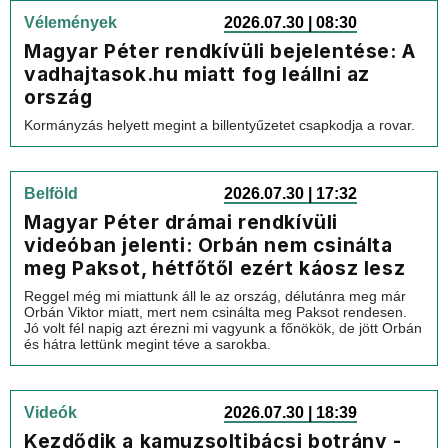
Vélemények
2026.07.30 | 08:30
Magyar Péter rendkívüli bejelentése: A
vadhajtasok.hu miatt fog leállni az
ország
Kormányzás helyett megint a billentyűzetet csapkodja a rovar.
Belföld
2026.07.30 | 17:32
Magyar Péter drámai rendkívüli
videóban jelenti: Orbán nem csinálta
meg Paksot, hétfőtől ezért káosz lesz
Reggel még mi miattunk áll le az ország, délutánra meg már
Orbán Viktor miatt, mert nem csinálta meg Paksot rendesen.
Jó volt fél napig azt érezni mi vagyunk a főnökök, de jött Orbán
és hátra lettünk megint téve a sarokba.
Videók
2026.07.30 | 18:39
Kezdődik a kamuzsoltibácsi botrány -