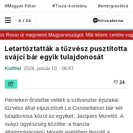
#Magyar Péter
#Tisza-kormány
#energiaválság
0 / 24
hírcsatorna
Rovar úr megmenti Magyarországot: Már kilenc centire vagyu
Letartóztatták a tűzvész pusztította
svájci bár egyik tulajdonosát
Külföld
2026. január 10. - 06:47
24
Pénteken őrizetbe vették a szilveszter éjszakai
tűzvész által elpusztított Le Constellation bár két
tulajdonosa közül az egyiket, Jacques Morettit. A
svájci ügyészség közölte: a francia
állampolgárságú Moretti esetében fennáll a