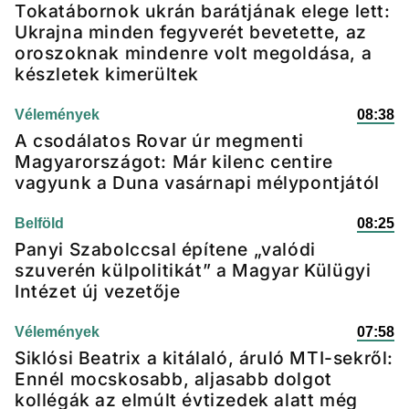
Tokatábornok ukrán barátjának elege lett:
Ukrajna minden fegyverét bevetette, az
oroszoknak mindenre volt megoldása, a
készletek kimerültek
Vélemények
08:38
A csodálatos Rovar úr megmenti
Magyarországot: Már kilenc centire
vagyunk a Duna vasárnapi mélypontjától
Belföld
08:25
Panyi Szabolccsal építene „valódi
szuverén külpolitikát” a Magyar Külügyi
Intézet új vezetője
Vélemények
07:58
Siklósi Beatrix a kitálaló, áruló MTI-sekről:
Ennél mocskosabb, aljasabb dolgot
kollégák az elmúlt évtizedek alatt még