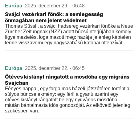
Európa
2025. december 29. - 06:48
Svájci vezérkari főnök: a semlegesség
önmagában nem jelent védelmet
Thomas Süssli, a svájci hadsereg vezérkari főnöke a Neue
Zürcher Zeitungnak (NZZ) adott búcsúinterjújában komoly
figyelmeztetést fogalmazott meg: hazája jelenleg képtelen
lenne visszaverni egy nagyszabású katonai offenzívát.
Európa
2025. december 22. - 06:45
Ötéves kislányt rángatott a mosdóba egy migráns
Svájcban
Fényes nappal, egy forgalmas bázeli játszótéren történt a
súlyos bűncselekmény: egy férfi a gyanú szerint egy
ötéves kislányt rángatott be egy nyilvános mosdóba,
miután bántalmazta idős gondozóját. Az elkövető jelenleg
szökésben van.