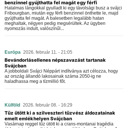
benzinnel gyújthatta fel magát egy férfi
Hatalmas lángokkal gyulladt ki egy távolsági busz a svájci
Fribourgban, miután egy férfi benzinnel önthette le, majd
gyújthatta fel magát. A balesetben legalább hatan
meghaltak, négyen pedig megsérültek. Az ügyben
nyomozás indult, valószínűl...
Európa
2026. február 11. - 21:05
Bevándorlásellenes népszavazást tartanak
Svájcban
A jobboldali Svájci Néppárt indítványa azt célozza, hogy
az ország állandó lakosainak száma 2050-ig ne
haladhassa meg a tízmillió főt.
Külföld
2026. február 08. - 16:29
Tűz ütött ki a szilveszteri tűzvész áldozatainak
emelt emlékhelyen Svájcban
Vasárnap reggel tűz ütött ki a crans-montanai tragédia