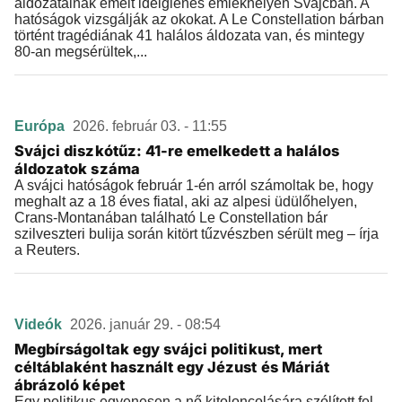
áldozatainak emelt ideiglenes emlékhelyen Svájcban. A
hatóságok vizsgálják az okokat. A Le Constellation bárban
történt tragédiának 41 halálos áldozata van, és mintegy
80-an megsérültek,...
Európa
2026. február 03. - 11:55
Svájci diszkótűz: 41-re emelkedett a halálos
áldozatok száma
A svájci hatóságok február 1-én arról számoltak be, hogy
meghalt az a 18 éves fiatal, aki az alpesi üdülőhelyen,
Crans-Montanában található Le Constellation bár
szilveszteri bulija során kitört tűzvészben sérült meg – írja
a Reuters.
Videók
2026. január 29. - 08:54
Megbírságoltak egy svájci politikust, mert
céltáblaként használt egy Jézust és Máriát
ábrázoló képet
Egy politikus egyenesen a nő kitoloncolására szólított fel,