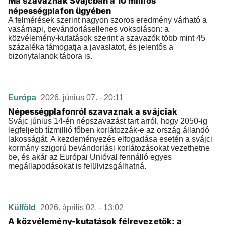
Ma szavaznak Svájcban a 10 milliós
népességplafon ügyében
A felmérések szerint nagyon szoros eredmény várható a
vasárnapi, bevándorlásellenes voksoláson: a
közvélemény-kutatások szerint a szavazók több mint 45
százaléka támogatja a javaslatot, és jelentős a
bizonytalanok tábora is.
Európa
2026. június 07. - 20:11
Népességplafonról szavaznak a svájciak
Svájc június 14-én népszavazást tart arról, hogy 2050-ig
legfeljebb tízmillió főben korlátozzák-e az ország állandó
lakosságát. A kezdeményezés elfogadása esetén a svájci
kormány szigorú bevándorlási korlátozásokat vezethetne
be, és akár az Európai Unióval fennálló egyes
megállapodásokat is felülvizsgálhatná.
Külföld
2026. április 02. - 13:02
A közvélemény-kutatások félrevezetők: a