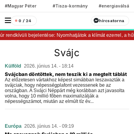
#Magyar Péter
#Tisza-kormány
#energiaválság
0 / 24
hírcsatorna
r rendkívüli bejelentése: Nyomhatjátok a klímát ezerrel, a hűt
Svájc
Külföld
2026. június 14. - 18:14
Svájcban döntöttek, nem teszik ki a megtelt táblát
Az előzetesen vártakhoz képest simábban leszavazták a
svájciak, hogy népességplafont vezessenek be az
országban. A Svájci Néppárt még korábban azt javasolta
volna, hogy 10 millió főben maximalizálják a
népességszámot, miután az elmúlt tíz év...
Európa
2026. június 14. - 09:19