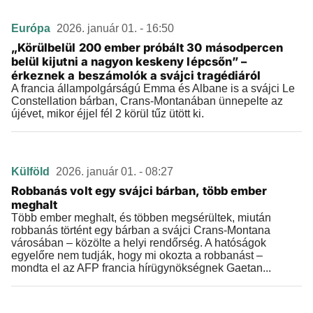
Európa
2026. január 01. - 16:50
„Körülbelül 200 ember próbált 30 másodpercen
belül kijutni a nagyon keskeny lépcsőn” –
érkeznek a beszámolók a svájci tragédiáról
A francia állampolgárságú Emma és Albane is a svájci Le
Constellation bárban, Crans-Montanában ünnepelte az
újévet, mikor éjjel fél 2 körül tűz ütött ki.
Külföld
2026. január 01. - 08:27
Robbanás volt egy svájci bárban, több ember
meghalt
Több ember meghalt, és többen megsérültek, miután
robbanás történt egy bárban a svájci Crans-Montana
városában – közölte a helyi rendőrség. A hatóságok
egyelőre nem tudják, hogy mi okozta a robbanást –
mondta el az AFP francia hírügynökségnek Gaetan...