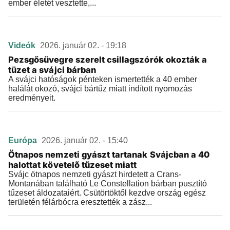
ember életét vesztette,...
Videók
2026. január 02. - 19:18
Pezsgősüvegre szerelt csillagszórók okozták a
tüzet a svájci bárban
A svájci hatóságok pénteken ismertették a 40 ember
halálát okozó, svájci bártűz miatt indított nyomozás
eredményeit.
Európa
2026. január 02. - 15:40
Ötnapos nemzeti gyászt tartanak Svájcban a 40
halottat követelő tűzeset miatt
Svájc ötnapos nemzeti gyászt hirdetett a Crans-
Montanában található Le Constellation bárban pusztító
tűzeset áldozataiért. Csütörtöktől kezdve ország egész
területén félárbócra eresztették a zász...