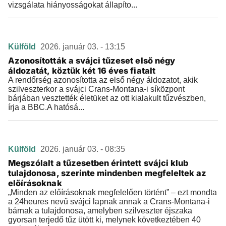
vizsgálata hiányosságokat állapíto...
Külföld
2026. január 03. - 13:15
Azonosították a svájci tűzeset első négy
áldozatát, köztük két 16 éves fiatalt
A rendőrség azonosította az első négy áldozatot, akik
szilveszterkor a svájci Crans-Montana-i síközpont
bárjában vesztették életüket az ott kialakult tűzvészben,
írja a BBC.A hatósá...
Külföld
2026. január 03. - 08:35
Megszólalt a tűzesetben érintett svájci klub
tulajdonosa, szerinte mindenben megfeleltek az
előírásoknak
„Minden az előírásoknak megfelelően történt” – ezt mondta
a 24heures nevű svájci lapnak annak a Crans-Montana-i
bárnak a tulajdonosa, amelyben szilveszter éjszaka
gyorsan terjedő tűz ütött ki, melynek következtében 40