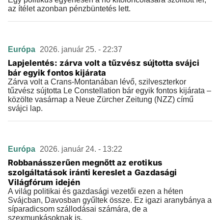
az ítélet azonban pénzbüntetés lett.
Európa
2026. január 25. - 22:37
Lapjelentés: zárva volt a tűzvész sújtotta svájci
bár egyik fontos kijárata
Zárva volt a Crans-Montanában lévő, szilveszterkor
tűzvész sújtotta Le Constellation bár egyik fontos kijárata –
közölte vasárnap a Neue Zürcher Zeitung (NZZ) című
svájci lap.
Európa
2026. január 24. - 13:22
Robbanásszerűen megnőtt az erotikus
szolgáltatások iránti kereslet a Gazdasági
Világfórum idején
A világ politikai és gazdasági vezetői ezen a héten
Svájcban, Davosban gyűltek össze. Ez igazi aranybánya a
síparadicsom szállodásai számára, de a
szexmunkásoknak is.