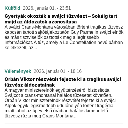
Külföld
2026. január 01. - 23:51
Gyertyák okozták a svájci tűzvészt – Sokáig tart
majd az áldozatok azonosítása
A svájci Crans-Montana városában történt tragikus tűzvész
kapcsán tartott sajtótájékoztatón Guy Parmelin svájci elnök
és más tisztviselők osztották meg a legfrissebb
információkat. A tűz, amely a Le Constellation nevű bárban
keletkezett, az...
Vélemények
2026. január 01. - 18:16
Orbán Viktor részvétét fejezte ki a tragikus svájci
tűzvész áldozatainak
A magyar miniszterelnök együttérzéséről biztosította
Svájcot a crans-montanai halálos tűzesetet követően.
Orbán Viktor miniszterelnök részvétét fejezte ki a svájci
Alpok egyik legismertebb üdülőhelyén történt tragédia
miatt, ahol az új év első óráiban halálos kimenetelű
tűzvész rázta meg Crans Montanát.