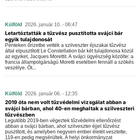
Külföld
2026. január 10. - 06:47
Letartóztatták a tűzvész pusztította svájci bár
egyik tulajdonosát
Pénteken őrizetbe vették a szilveszter éjszakai tűzvész
által elpusztított Le Constellation bár két tulajdonosa közül
az egyiket, Jacques Morettit. A svájci ügyészség közölte: a
francia állampolgárságú Moretti esetében fennáll a szökés
veszélye. Őt...
Külföld
2026. január 06. - 12:35
2019 óta nem volt tűzvédelmi vizsgálat abban a
svájci bárban, ahol 40-en meghaltak a szilveszteri
tűzvészben
Legutóbb 2019-ben végeztek tűzvédelmi ellenőrzést
abban a svájci bárban, ahol szilveszter éjjel tűzvész
pusztított, és amelyben negyven ember életét vesztette,
119-en pedig megsérültek. A helyi önkormányzat