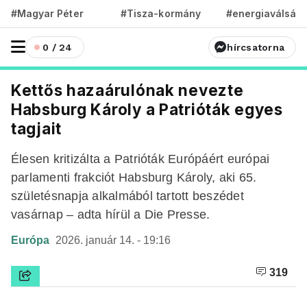
#Magyar Péter
#Tisza-kormány
#energiaválság
0 / 24
hírcsatorna
Kettős hazaárulónak nevezte
Habsburg Károly a Patrióták egyes
tagjait
Élesen kritizálta a Patrióták Európáért európai
parlamenti frakciót Habsburg Károly, aki 65.
születésnapja alkalmából tartott beszédet
vasárnap – adta hírül a Die Presse.
Európa
2026. január 14. - 19:16
319