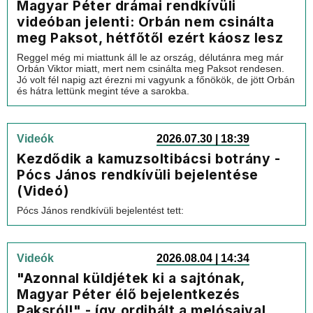
Magyar Péter drámai rendkívüli
videóban jelenti: Orbán nem csinálta
meg Paksot, hétfőtől ezért káosz lesz
Reggel még mi miattunk áll le az ország, délutánra meg már
Orbán Viktor miatt, mert nem csinálta meg Paksot rendesen.
Jó volt fél napig azt érezni mi vagyunk a főnökök, de jött Orbán
és hátra lettünk megint téve a sarokba.
Videók
2026.07.30 | 18:39
Kezdődik a kamuzsoltibácsi botrány -
Pócs János rendkívüli bejelentése
(Videó)
Pócs János rendkívüli bejelentést tett:
Videók
2026.08.04 | 14:34
"Azonnal küldjétek ki a sajtónak,
Magyar Péter élő bejelentkezés
Paksról!" - így ordibált a melósaival