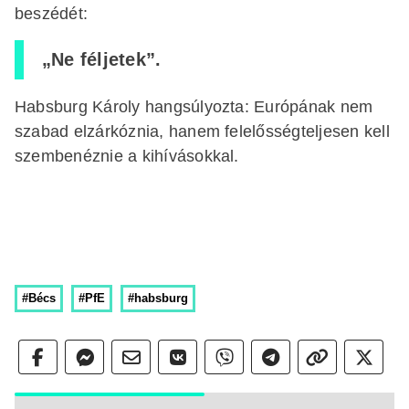
beszédét:
„Ne féljetek”.
Habsburg Károly hangsúlyozta: Európának nem
szabad elzárkóznia, hanem felelősségteljesen kell
szembenéznie a kihívásokkal.
#Bécs
#PfE
#habsburg