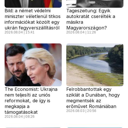
Bild: a német védelmi
Tageszeitung: Egyik
miniszter véletlenül titkos
autokratát cserélték a
információkat közölt egy
másikra
ukrán fegyverszállításról
Magyarországon?
2026.08.04 | 15:41
2026.08.04 | 11:26
The Economist: Ukrajna
Felrobbantottak egy
nem teljesíti az uniós
sziklát a Dunában, hogy
reformokat, de így is
megmentsék az
megkapja a
erőművet Romániában
2026.08.03 | 20:56
támogatásokat
2026.08.04 | 08:26