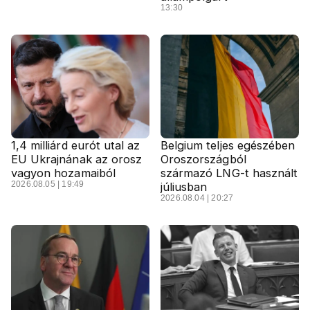
13:30
1,4 milliárd eurót utal az
Belgium teljes egészében
EU Ukrajnának az orosz
Oroszországból
vagyon hozamaiból
származó LNG-t használt
2026.08.05 | 19:49
júliusban
2026.08.04 | 20:27