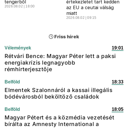
tengerből
értekezletet tart kedden
2026.08.02 | 18:00
az EU a ceutai válság
miatt
2026.08.02 | 09:15
Friss hírek
Vélemények
19:01
Rétvári Bence: Magyar Péter lett a paksi
energiakrízis legnagyobb
rémhírterjesztője
Belföld
18:33
Elmentek Szalonnáról a kassai illegális
bódévárosból beköltöző családok
Belföld
18:05
Magyar Pétert és a közmédia vezetését
bírálta az Amnesty International a