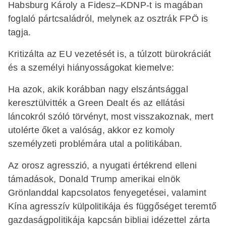
Habsburg Károly a Fidesz–KDNP-t is magában
foglaló pártcsaládról, melynek az osztrák FPÖ is
tagja.
Kritizálta az EU vezetését is, a túlzott bürokráciát
és a személyi hiányosságokat kiemelve:
Ha azok, akik korábban nagy elszántsággal
keresztülvitték a Green Dealt és az ellátási
láncokról szóló törvényt, most visszakoznak, mert
utolérte őket a valóság, akkor ez komoly
személyzeti problémára utal a politikában.
Az orosz agresszió, a nyugati értékrend elleni
támadások, Donald Trump amerikai elnök
Grönlanddal kapcsolatos fenyegetései, valamint
Kína agresszív külpolitikája és függőséget teremtő
gazdaságpolitikája kapcsán bibliai idézettel zárta