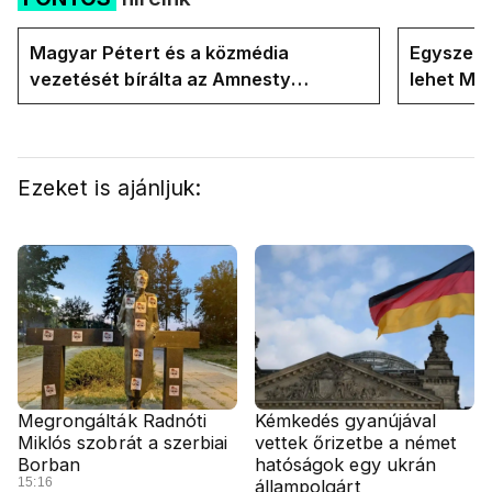
Magyar Pétert és a közmédia
Egyszerre
vezetését bírálta az Amnesty
lehet Ma
International a Klubrádióban
Ezeket is ajánljuk:
Megrongálták Radnóti
Kémkedés gyanújával
Miklós szobrát a szerbiai
vettek őrizetbe a német
Borban
hatóságok egy ukrán
15:16
állampolgárt