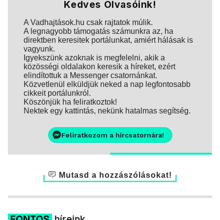
Kedves Olvasóink!
A Vadhajtások.hu csak rajtatok múlik.
A legnagyobb támogatás számunkra az, ha
direktben keresitek portálunkat, amiért hálásak is
vagyunk.
Igyekszünk azoknak is megfelelni, akik a
közösségi oldalakon keresik a híreket, ezért
elindítottuk a Messenger csatornánkat.
Közvetlenül elküldjük neked a nap legfontosabb
cikkeit portálunkról.
Köszönjük ha feliratkoztok!
Nektek egy kattintás, nekünk hatalmas segítség.
Feliratkozom a hírcsatornára!
Mutasd a hozzászólásokat!
FONTOS
híreink