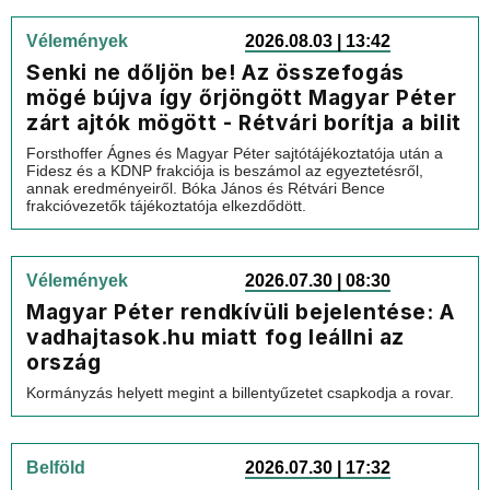
Vélemények
2026.08.03 | 13:42
Senki ne dőljön be! Az összefogás
mögé bújva így őrjöngött Magyar Péter
zárt ajtók mögött - Rétvári borítja a bilit
Forsthoffer Ágnes és Magyar Péter sajtótájékoztatója után a
Fidesz és a KDNP frakciója is beszámol az egyeztetésről,
annak eredményeiről. Bóka János és Rétvári Bence
frakcióvezetők tájékoztatója elkezdődött.
Vélemények
2026.07.30 | 08:30
Magyar Péter rendkívüli bejelentése: A
vadhajtasok.hu miatt fog leállni az
ország
Kormányzás helyett megint a billentyűzetet csapkodja a rovar.
Belföld
2026.07.30 | 17:32