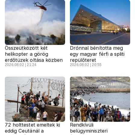
Összeütközött két
Drónnal bénította meg
helikopter a görög
egy magyar férfi a spliti
erdőtüzek oltása közben
repülőteret
2026.08.02 | 21:24
2026.08.02 | 20:55
72 holttestet emeltek ki
Rendkívüli
eddig Ceutánál a
belügyminiszteri