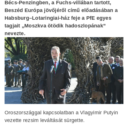
Bécs-Penzingben, a Fuchs-villában tartott,
Beszéd Európa jövőjéről című előadásában a
Habsburg–Lotaringiai-ház feje a PfE egyes
tagjait „Moszkva ötödik hadoszlopának”
nevezte.
Oroszországgal kapcsolatban a Vlagyimir Putyin
vezette rezsim leváltását sürgette.