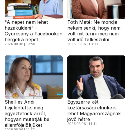
"A népet nem lehet
Tóth Máté: Ne mondja
hazaküldeni" -
nekem senki, hogy nem
Gyurcsány a Facebookon
volt mit tenni meg nem
hergeli a népet
volt idő felkészülni
2026.08.06 | 13:50
2026.08.06 | 13:08
Shell-es Andi
Egyszerre két
bejelentette: még
köztársasági elnöke is
egyeztetnek arról,
lehet Magyarországnak
hogyan mutatják be
jövő hétre
2026.08.06 | 11:11
államfőjelöltjüket
2026.08.06 | 11:32