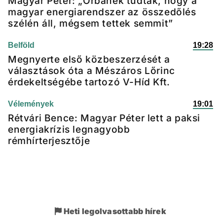
Magyar Péter: „Orbánék tudták, hogy a
magyar energiarendszer az összedőlés
szélén áll, mégsem tettek semmit”
Belföld
19:28
Megnyerte első közbeszerzését a
választások óta a Mészáros Lőrinc
érdekeltségébe tartozó V-Híd Kft.
Vélemények
19:01
Rétvári Bence: Magyar Péter lett a paksi
energiakrízis legnagyobb
rémhírterjesztője
Heti legolvasottabb hírek