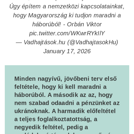
Úgy építem a nemzetközi kapcsolatainkat,
hogy Magyarország ki tudjon maradni a
háborúból! - Orbán Viktor
pic.twitter.com/WKwrRYkIlY
— Vadhajtások.hu (@VadhajtasokHu)
January 17, 2026
Minden nagyívű, jövőbeni terv első
feltétele, hogy ki kell maradni a
háborúból. A második az az, hogy
nem szabad odaadni a pénzünket az
ukránoknak. A harmadik előfeltétel
a teljes foglalkoztatottság, a
negyedik feltétel, pedig a