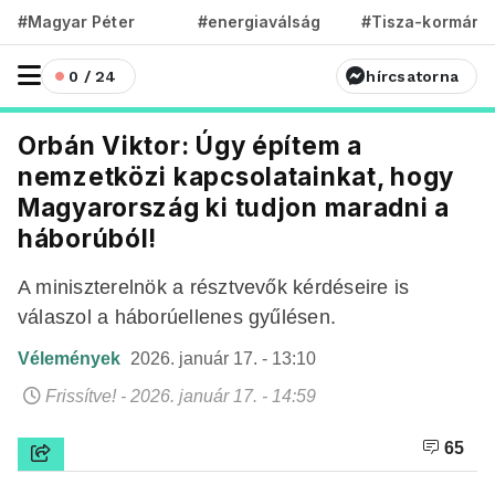
#Magyar Péter
#energiaválság
#Tisza-kormány
0 / 24
hírcsatorna
Orbán Viktor: Úgy építem a
nemzetközi kapcsolatainkat, hogy
Magyarország ki tudjon maradni a
háborúból!
A miniszterelnök a résztvevők kérdéseire is
válaszol a háborúellenes gyűlésen.
Vélemények
2026. január 17. - 13:10
Frissítve! - 2026. január 17. - 14:59
65