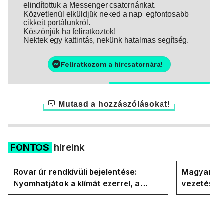
elindítottuk a Messenger csatornánkat.
Közvetlenül elküldjük neked a nap legfontosabb
cikkeit portálunkról.
Köszönjük ha feliratkoztok!
Nektek egy kattintás, nekünk hatalmas segítség.
Feliratkozom a hírcsatornára!
Mutasd a hozzászólásokat!
FONTOS
híreink
Rovar úr rendkívüli bejelentése:
Magyar P
Nyomhatjátok a klímát ezerrel, a
vezetésé
hűtőket letekerhetitek, vége az
Internati
energiaválságnak