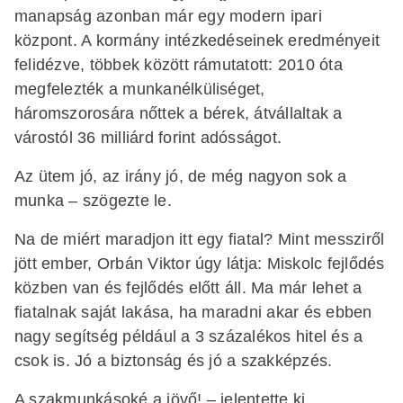
manapság azonban már egy modern ipari
központ. A kormány intézkedéseinek eredményeit
felidézve, többek között rámutatott: 2010 óta
megfelezték a munkanélküliséget,
háromszorosára nőttek a bérek, átvállaltak a
várostól 36 milliárd forint adósságot.
Az ütem jó, az irány jó, de még nagyon sok a
munka – szögezte le.
Na de miért maradjon itt egy fiatal? Mint messziről
jött ember, Orbán Viktor úgy látja: Miskolc fejlődés
közben van és fejlődés előtt áll. Ma már lehet a
fiatalnak saját lakása, ha maradni akar és ebben
nagy segítség például a 3 százalékos hitel és a
csok is. Jó a biztonság és jó a szakképzés.
A szakmunkásoké a jövő! – jelentette ki.