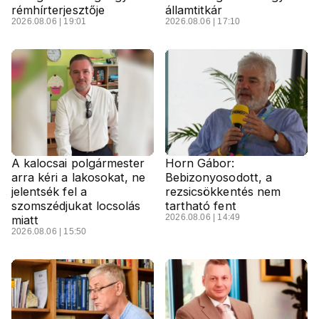
rémhírterjesztője
államtitkár
2026.08.06 | 19:01
2026.08.06 | 17:10
A kalocsai polgármester
Horn Gábor:
arra kéri a lakosokat, ne
Bebizonyosodott, a
jelentsék fel a
rezsicsökkentés nem
szomszédjukat locsolás
tartható fent
2026.08.06 | 14:49
miatt
2026.08.06 | 15:50