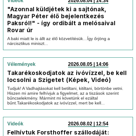
Videók
2026.08.04 | 14:34
"Azonnal küldjétek ki a sajtónak,
Magyar Péter élő bejelentkezés
Paksról!" - így ordibált a melósaival
Rovar úr
A baki miatt le is állt az élő közvetítésük…Így őrjöng a
nárcisztikus miniszt...
Vélemények
2026.08.05 | 14:06
Takarékoskodjatok az ivóvízzel, be kell
locsolni a Szigetet (Képek, Videó)
Tudjuk! A Vadhajtásokat kell betiltani, kitiltani, börtönbe vetni.
Hiszen mi amire felhívjuk a figyelmet, az a tiszások szerint
bűncselekmény. Mármint mi követünk el ezáltal
bűnt.Takarékoskodjatok az ivóvízzel, mert be kell...
Videók
2026.08.02 | 12:54
Felhívtuk Forsthoffer szállodáját: