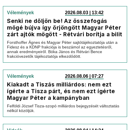
Vélemények
2026.08.03 | 13:42
Senki ne dőljön be! Az összefogás
mögé bújva így őrjöngött Magyar Péter
zárt ajtók mögött - Rétvári borítja a bilit
Forsthoffer Ágnes és Magyar Péter sajtótájékoztatója után a
Fidesz és a KDNP frakciója is beszámol az egyeztetésről,
annak eredményeiről. Bóka János és Rétvári Bence
frakcióvezetők tájékoztatója elkezdődött.
Vélemények
2026.08.06 | 07:27
Kiakadt a Tiszás milliárdos: nem ezt
ígérte a Tisza párt, és nem ezt ígérte
Magyar Péter a kampányban
Felföldi József Tisza-szopó milliárdos bejegyzését változtatás
nélkül közöljük.