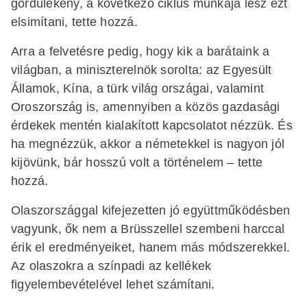
gördülékeny, a következő ciklus munkája lesz ezt
elsimítani, tette hozzá.
Arra a felvetésre pedig, hogy kik a barátaink a
világban, a miniszterelnök sorolta: az Egyesült
Államok, Kína, a türk világ országai, valamint
Oroszország is, amennyiben a közös gazdasági
érdekek mentén kialakított kapcsolatot nézzük. És
ha megnézzük, akkor a németekkel is nagyon jól
kijövünk, bár hosszú volt a történelem – tette
hozzá.
Olaszországgal kifejezetten jó együttműködésben
vagyunk, ők nem a Brüsszellel szembeni harccal
érik el eredményeiket, hanem más módszerekkel.
Az olaszokra a színpadi az kellékek
figyelembevételével lehet számítani.