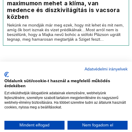
maximumon mehet a klíma, van
medence és díszkivilágítás is vacsora
közben
Nekünk ne mondják már meg ezek, hogy mit lehet és mit nem,
amíg ők bort isznak és vizet prédikálnak…Most arról nem is
beszélünk, hogy a Majka nevű bohóc a siófoki Plázson ugrált
tegnap, meg hamarosan megtartják a Sziget feszt...
Adatvédelmi irányelvek
Oldalunk süti/cookie-t használ a megfelelő működés
vadhajtások
érdekében
Ezt elküldhetjük látogatóink adatainak elemzésére, webhelyünk
fejlesztésére, személyre szabott tartalom megjelenítésére és nagyszerű
webhely-élmény biztosítására. Ha többet szeretne tudni az általunk használt
Szerkesztőség:
szerk@vadhajtasok.hu
cookies, nyissa meg a beállításokat.
Modi:
moderator@vadhajtasok.hu
Adatvédelem
Impresszum
Szerzői jogok
Mindent elfogad
Nem fogadom el
2018 Vadhajtások.hu