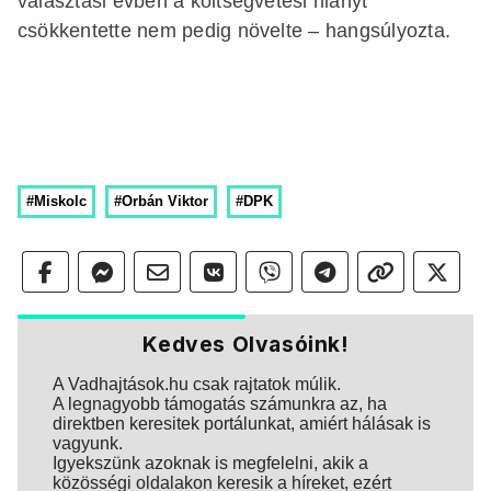
választási évben a költségvetési hiányt
csökkentette nem pedig növelte – hangsúlyozta.
#Miskolc
#Orbán Viktor
#DPK
Kedves Olvasóink!
A Vadhajtások.hu csak rajtatok múlik.
A legnagyobb támogatás számunkra az, ha
direktben keresitek portálunkat, amiért hálásak is
vagyunk.
Igyekszünk azoknak is megfelelni, akik a
közösségi oldalakon keresik a híreket, ezért