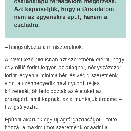
családalapú társadalom megőrzése.
Azt képviseljük, hogy a társadalom
nem az egyénekre épül, hanem a
családra.
– hangsúlyozta a miniszterelnök.
A következő ciklusban azt szeretnénk elérni, hogy
egymillió forint legyen az átlagbér, négyszázezer
forint legyen a minimálbér, és végig szeretnénk
vinni a tizennegyedik havi nyugdíj teljes
kifizetését, ők ledolgozták az életüket az
országért, amit kapnak, az a munkájuk érdeme –
hangsúlyozta.
Építeni akarunk egy új agrárgazdaságot – tette
hozzá, a maximumot szeretnénk odaadni a