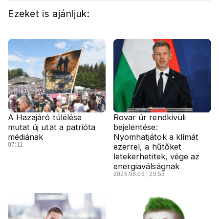
Ezeket is ajánljuk:
A Hazajáró túlélése
Rovar úr rendkívüli
mutat új utat a patrióta
bejelentése:
médiának
Nyomhatjátok a klímát
07:11
ezerrel, a hűtőket
letekerhetitek, vége az
energiaválságnak
2026.08.06 | 20:53