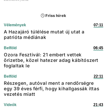
Friss hírek
Vélemények
07:11
A Hazajáró túlélése mutat új utat a
patrióta médiának
Belföld
06:45
Ozora Fesztivál: 21 embert vettek
őrizetbe, közel hatezer adag kábítószert
foglaltak le
Belföld
22:11
Részegen, autóval ment a rendőrségre
egy 39 éves férfi, hogy kihallgassák ittas
vezetés miatt
Videók
21:43