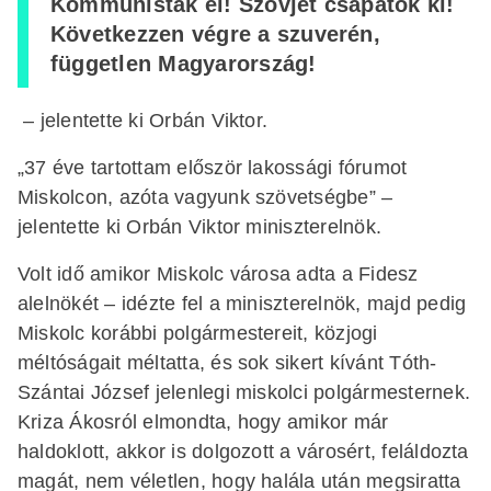
Kommunisták el! Szovjet csapatok ki!
Következzen végre a szuverén,
független Magyarország!
– jelentette ki Orbán Viktor.
„37 éve tartottam először lakossági fórumot
Miskolcon, azóta vagyunk szövetségbe” –
jelentette ki Orbán Viktor miniszterelnök.
Volt idő amikor Miskolc városa adta a Fidesz
alelnökét – idézte fel a miniszterelnök, majd pedig
Miskolc korábbi polgármestereit, közjogi
méltóságait méltatta, és sok sikert kívánt Tóth-
Szántai József jelenlegi miskolci polgármesternek.
Kriza Ákosról elmondta, hogy amikor már
haldoklott, akkor is dolgozott a városért, feláldozta
magát, nem véletlen, hogy halála után megsiratta