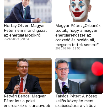
Hortay Olivér: Magyar
Magyar Péter: „Orbánék
Péter nem mond igazat
tudták, hogy a magyar
az energiatárolókról
energiarendszer az
2026.08.06 | 20:23
összedőlés szélén áll,
mégsem tettek semmit”
2026.08.06 | 19:55
Rétvári Bence: Magyar
Takács Péter: A hőség
Péter lett a paksi
kellős közepén ment
energiakrízis legnagyobb
szabadságra a vízügyi