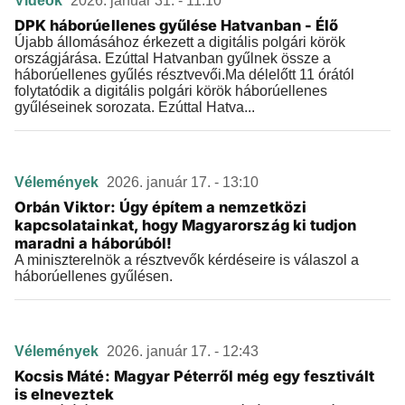
Videók
2026. január 31. - 11:10
DPK háborúellenes gyűlése Hatvanban - Élő
Újabb állomásához érkezett a digitális polgári körök
országjárása. Ezúttal Hatvanban gyűlnek össze a
háborúellenes gyűlés résztvevői.Ma délelőtt 11 órától
folytatódik a digitális polgári körök háborúellenes
gyűléseinek sorozata. Ezúttal Hatva...
Vélemények
2026. január 17. - 13:10
Orbán Viktor: Úgy építem a nemzetközi
kapcsolatainkat, hogy Magyarország ki tudjon
maradni a háborúból!
A miniszterelnök a résztvevők kérdéseire is válaszol a
háborúellenes gyűlésen.
Vélemények
2026. január 17. - 12:43
Kocsis Máté: Magyar Péterről még egy fesztivált
is elneveztek