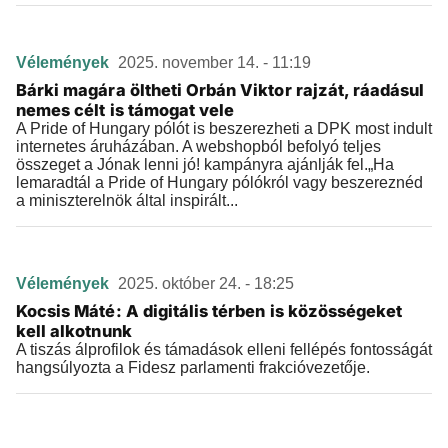
Vélemények
2025. november 14. - 11:19
Bárki magára öltheti Orbán Viktor rajzát, ráadásul
nemes célt is támogat vele
A Pride of Hungary pólót is beszerezheti a DPK most indult
internetes áruházában. A webshopból befolyó teljes
összeget a Jónak lenni jó! kampányra ajánlják fel.„Ha
lemaradtál a Pride of Hungary pólókról vagy beszereznéd
a miniszterelnök által inspirált...
Vélemények
2025. október 24. - 18:25
Kocsis Máté: A digitális térben is közösségeket
kell alkotnunk
A tiszás álprofilok és támadások elleni fellépés fontosságát
hangsúlyozta a Fidesz parlamenti frakcióvezetője.