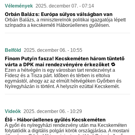
Vélemények
2025. december 07. - 07:14
Orbán Balázs: Európa súlyos válságban van
Orbán Balázs, a miniszterelnök politikai igazgatója lépett
színpadra a kecskeméti Háborúellenes gyűlésen.
Belföld
2025. december 06. - 10:55
Finom Putyin fasza! Kecskeméten három tüntető
várta a DPK mai rendezvényére érkezőket 🔁
Ezen a hétvégén is egy városban tart rendezvényt a
Fidesz és a Tisza párt. Időben és térben is eltolva
egymástól, ahogy az az elmúlt hétvégéken Győrben és
Nyíregyházán is történt. A helyszín ezúttal Kecskemét.
Videók
2025. december 06. - 10:29
Élő - Háborúellenes gyűlés Kecskeméten
A győri és nyíregyházi rendezvény után ma Kecskeméten
folytatódik a digitális polgári körök országjárása. A mostani