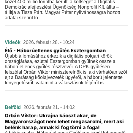
közel 400 millió forintba került, a költséget a Digitális
Demokráciafejlesztési Ügynökség Nonprofit Kft. állta –
állítja a Tisza Párt. Magyar Péter nyilvánosságra hozott
adatai szerint tö...
Videók
2026. február 28. - 10:24
Élő - Háborúellenes gyűlés Esztergomban
Újabb állomásához érkezik a digitális polgári körök
országjárása, ezúttal Esztergomban gyűlnek össze a
háborúellenes gyűlés résztvevői. A DPK-gyűlésen
felszólal Orbán Viktor miniszterelnök is, aki várhatóan szót
ejt a Barátság kőolajvezeték ügyéről, a háború jelentette
fenyegetésről, valamint a választások tétjéről is.
Belföld
2026. február 21. - 14:02
Orbán Viktor: Ukrajna káoszt akar, de
Magyarországot nem lehet megzsarolni, mert aki
belénk harap, annak ki fog törni a foga!
A békéscsabai Háborúellenes Gyűlésen ismét lehengerlő