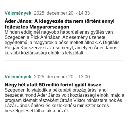
Vélemények
2025. december 20. - 14:33
Áder János: A kiegyezés óta nem történt ennyi
fejlesztés Magyarországon
Minden eddiginél nagyobb háborúellenes gyűlés van
Szegeden a Pick Arénában. Az esemény üzenete
egyértelmű: a magyarok a béke mellett állnak. A Digitális
Polgári Kör szervezi az eseményt, amelyen Áder János,
korábbi köztársasági elnök is felszólalt.
Vélemények
2025. december 20. - 13:00
Négy hét alatt 50 millió forint gyűlt össze
Szegeden folytatódik a békepárti országjárás, ahol
beszédet mond Áder János volt köztársasági elnök, majd a
program kiemelt részeként Orbán Viktor miniszterelnök és
Lázár János építési és közlekedési miniszter közös
beszélgetését láthatják a nézők.