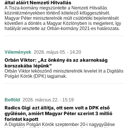
által aláírt Nemzeti Hitvallás
A Tisza-kormány megszüntette a Nemzeti Hitvallás
közintézményekben történő kötelező kifüggesztését.
Magyar Péter miniszterelnök múlt csütörtöki bejelentését
követően a döntés a Magyar Közlönyben is megjelent, így
hatályát vesztette az Orbán-kormány 2021-es határozata.
Vélemények
2026. május 05. - 14:20
Orbán Viktor: „Az önkény és az akarnokság
korszakába lépünk”
Orbán Viktor leköszönő miniszterelnök levelet írt a Digitális
Polgári Körök (DPK) tagjainak.
Belföld
2026. március 22. - 15:19
Radics Gigi azt állítja, ott sem volt a DPK első
gyűlésén, amiért Magyar Péter szerint 3 millió
forintot kapott
A Digitális Polgári Körök szeptember 20-i nagygyűlése