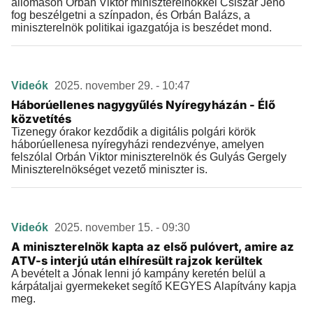
állomáson Orbán Viktor miniszterelnökkel Csiszár Jenő
fog beszélgetni a színpadon, és Orbán Balázs, a
miniszterelnök politikai igazgatója is beszédet mond.
Videók
2025. november 29. - 10:47
Háborúellenes nagygyűlés Nyíregyházán - Élő
közvetítés
Tizenegy órakor kezdődik a digitális polgári körök
háborúellenesa nyíregyházi rendezvénye, amelyen
felszólal Orbán Viktor miniszterelnök és Gulyás Gergely
Miniszterelnökséget vezető miniszter is.
Videók
2025. november 15. - 09:30
A miniszterelnök kapta az első pulóvert, amire az
ATV-s interjú után elhíresült rajzok kerültek
A bevételt a Jónak lenni jó kampány keretén belül a
kárpátaljai gyermekeket segítő KEGYES Alapítvány kapja
meg.