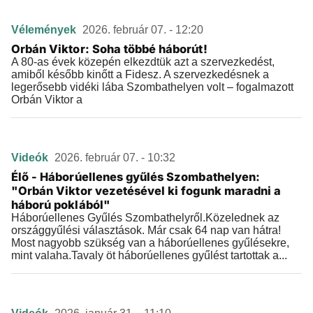
Vélemények
2026. február 07. - 12:20
Orbán Viktor: Soha többé háborút!
A 80-as évek közepén elkezdtük azt a szervezkedést,
amiből később kinőtt a Fidesz. A szervezkedésnek a
legerősebb vidéki lába Szombathelyen volt – fogalmazott
Orbán Viktor a
Videók
2026. február 07. - 10:32
Élő - Háborúellenes gyűlés Szombathelyen:
"Orbán Viktor vezetésével ki fogunk maradni a
háború poklából"
Háborúellenes Gyűlés Szombathelyről.Közelednek az
országgyűlési választások. Már csak 64 nap van hátra!
Most nagyobb szükség van a háborúellenes gyűlésekre,
mint valaha.Tavaly öt háborúellenes gyűlést tartottak a...