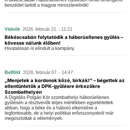
beszédet tartott a magyar miniszterelnök!
Videók
2026. február 21. - 11:21
Békéscsabán folytatódik a háborúellenes gyűlés –
kövesse nálunk élőben!
Hivatalosan is elindult a kampány.
Belföld
2026. február 07. - 14:47
„Menjetek a kordonok közé, birkák!” – bégettek az
ellentüntetők a DPK-gyűlésre érkezőkre
Szombathelyen
A Digitális Polgári Kör szombathelyi háborúellenes
gyűlésén a résztvevők teljes mértékben egyetértettek
abban, hogy a béke és a háború elkerülése a
legfontosabb, de a helyi politikai erőviszonyokról már
megoszlottak a vélemények.