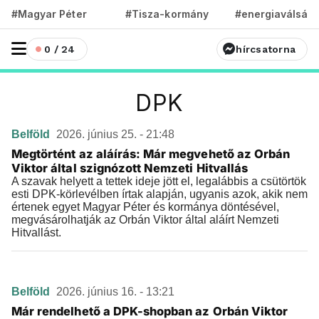
#Magyar Péter
#Tisza-kormány
#energiaválság
0 / 24
hírcsatorna
DPK
Belföld
2026. június 25. - 21:48
Megtörtént az aláírás: Már megvehető az Orbán
Viktor által szignózott Nemzeti Hitvallás
A szavak helyett a tettek ideje jött el, legalábbis a csütörtök
esti DPK-körlevélben írtak alapján, ugyanis azok, akik nem
értenek egyet Magyar Péter és kormánya döntésével,
megvásárolhatják az Orbán Viktor által aláírt Nemzeti
Hitvallást.
Belföld
2026. június 16. - 13:21
Már rendelhető a DPK-shopban az Orbán Viktor