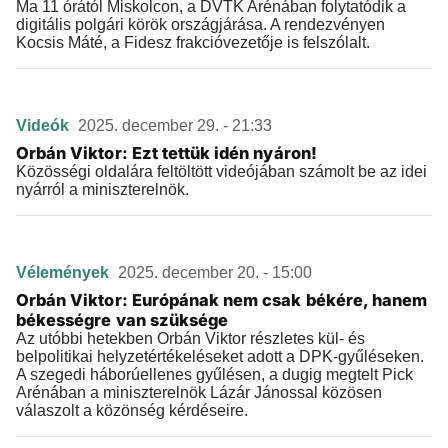
Ma 11 órától Miskolcon, a DVTK Arénában folytatódik a
digitális polgári körök országjárása. A rendezvényen
Kocsis Máté, a Fidesz frakcióvezetője is felszólalt.
Videók
2025. december 29. - 21:33
Orbán Viktor: Ezt tettük idén nyáron!
Közösségi oldalára feltöltött videójában számolt be az idei
nyárról a miniszterelnök.
Vélemények
2025. december 20. - 15:00
Orbán Viktor: Európának nem csak békére, hanem
békességre van szüksége
Az utóbbi hetekben Orbán Viktor részletes kül- és
belpolitikai helyzetértékeléseket adott a DPK-gyűléseken.
A szegedi háborúellenes gyűlésen, a dugig megtelt Pick
Arénában a miniszterelnök Lázár Jánossal közösen
válaszolt a közönség kérdéseire.