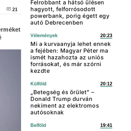
Felrobbant a hátsó ülésen
hagyott, felforrósodott
21
powerbank, porig égett egy
autó Debrecenben
terméket
Vélemények
20:23
é
Mi a kurvaanyja lehet ennek
a fejében: Magyar Péter ma
ismét hazahozta az uniós
forrásokat, és már szórni
kezdte
Külföld
20:12
„Betegség és őrület” –
Donald Trump durván
nekiment az elektromos
autósoknak
Belföld
19:41