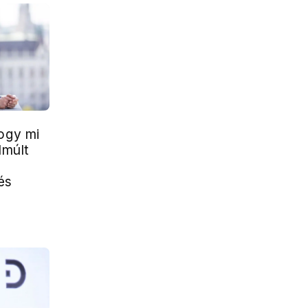
ogy mi
lmúlt
és