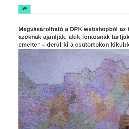
Megvásárolható a DPK webshopból az Orb
azoknak ajánlják, akik fontosnak tartj
emelte” – derül ki a csütörtökön kikül