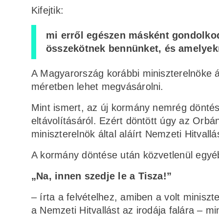
Kifejtik:
mi erről egészen másként gondolkod
összekötnek bennünket, és amelyek
A Magyarország korábbi miniszterelnöke 
méretben lehet megvásárolni.
Mint ismert, az új kormány nemrég döntés
eltávolításáról. Ezért döntött úgy az Orbán
miniszterelnök által aláírt Nemzeti Hitvallá
A kormány döntése után közvetlenül egyéb
„Na, innen szedje le a Tisza!”
– írta a felvételhez, amiben a volt miniszt
a Nemzeti Hitvallást az irodája falára – 