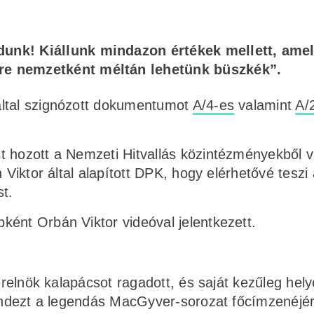
unk! Kiállunk mindazon értékek mellett, ame
re nemzetként méltán lehetünk büszkék”.
által szignózott dokumentumot
A/4-es
valamint
A/
t hozott a Nemzeti Hitvallás közintézményekből v
 Viktor által alapított DPK, hogy elérhetővé teszi 
st.
ként Orbán Viktor videóval jelentkezett.
erelnök kalapácsot ragadott, és saját kezűleg hely
mindezt a legendás MacGyver-sorozat főcímzenéjé