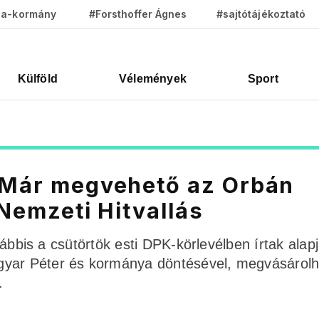
za-kormány
#Forsthoffer Ágnes
#sajtótájékoztató
Külföld
Vélemények
Sport
: Már megvehető az Orbán
 Nemzeti Hitvallás
alábbis a csütörtök esti DPK-körlevélben írtak alap
gyar Péter és kormánya döntésével, megvásárolh
.