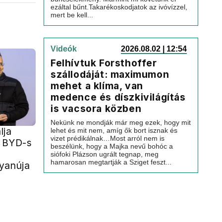
ezáltal bűnt.Takarékoskodjatok az ivóvízzel,
mert be kell...
Videók
2026.08.02 | 12:54
Felhívtuk Forsthoffer
szállodáját: maximumon
mehet a klíma, van
medence és díszkivilágítás
is vacsora közben
Nekünk ne mondják már meg ezek, hogy mit
lja
lehet és mit nem, amíg ők bort isznak és
vizet prédikálnak…Most arról nem is
r BYD-s
beszélünk, hogy a Majka nevű bohóc a
siófoki Plázson ugrált tegnap, meg
hamarosan megtartják a Sziget feszt...
yanúja