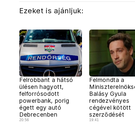
Ezeket is ajánljuk:
Felrobbant a hátsó
Felmondta a
ülésen hagyott,
Miniszterelnöks
felforrósodott
Balásy Gyula
powerbank, porig
rendezvényes
égett egy autó
cégével kötött
Debrecenben
szerződését
20:56
19:41