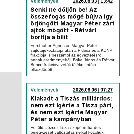
Vélemények
2026.08.03 | 13:42
Senki ne dőljön be! Az
összefogás mögé bújva így
őrjöngött Magyar Péter zárt
ajtók mögött - Rétvári
borítja a bilit
Forsthoffer Ágnes és Magyar Péter
sajtótájékoztatója után a Fidesz és a KDNP
frakciója is beszámol az egyeztetésről,
annak eredményeiről. Bóka János és Rétvári
Bence frakcióvezetők tájékoztatója
elkezdődött.
Vélemények
2026.08.06 | 07:27
Kiakadt a Tiszás milliárdos:
nem ezt ígérte a Tisza párt,
és nem ezt ígérte Magyar
Péter a kampányban
Felföldi József Tisza-szopó milliárdos
bejegyzését változtatás nélkül közöljük.