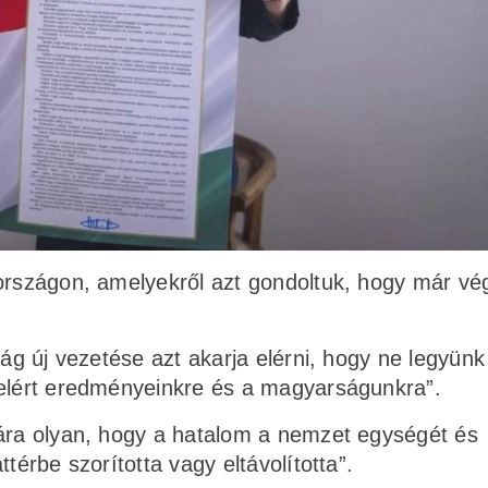
rországon, amelyekről azt gondoltuk, hogy már vé
zág új vezetése azt akarja elérni, hogy ne legyünk
 elért eredményeinkre és a magyarságunkra”.
jára olyan, hogy a hatalom a nemzet egységét és
térbe szorította vagy eltávolította”.