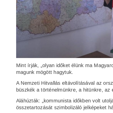
Mint írják, „olyan időket élünk ma Magya
magunk mögött hagytuk.
A Nemzeti Hitvallás eltávolításával az ors
büszkék a történelmünkre, a hitünkre, az
Aláhúzták: „kommunista időkben volt utol
összetartozását szimbolizáló jelképeket hát