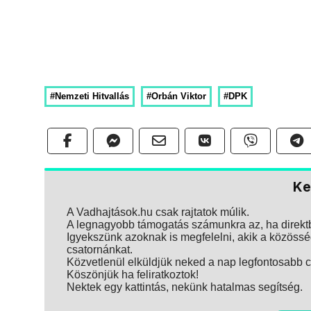
#Nemzeti Hitvallás
#Orbán Viktor
#DPK
Ke
A Vadhajtások.hu csak rajtatok múlik.
A legnagyobb támogatás számunkra az, ha direktbe
Igyekszünk azoknak is megfelelni, akik a közösség
csatornánkat.
Közvetlenül elküldjük neked a nap legfontosabb ci
Köszönjük ha feliratkoztok!
Nektek egy kattintás, nekünk hatalmas segítség.