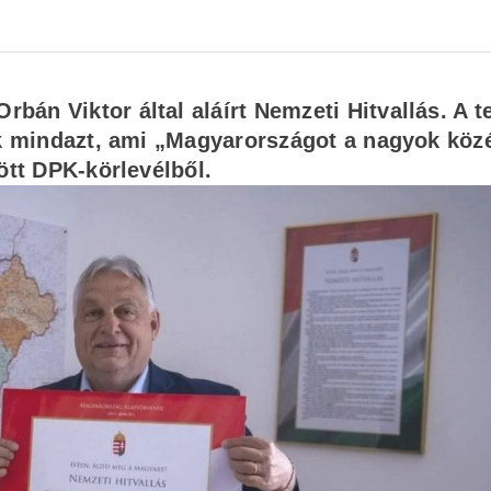
án Viktor által aláírt Nemzeti Hitvallás. A 
ák mindazt, ami „Magyarországot a nagyok köz
dött DPK-körlevélből.