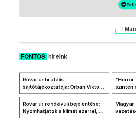
Feli
Muta
FONTOS
híreink
Rovar úr brutális
"Horror 
sajtótájékoztatója: Orbán Viktor
szinten 
és a Vadhajtások a felelős a
Faceboo
kialakult helyzetért
Tiszáso
Rovar úr rendkívüli bejelentése:
Magyar 
Nyomhatjátok a klímát ezerrel, a
vezetésé
hűtőket letekerhetitek, vége az
Internat
energiaválságnak