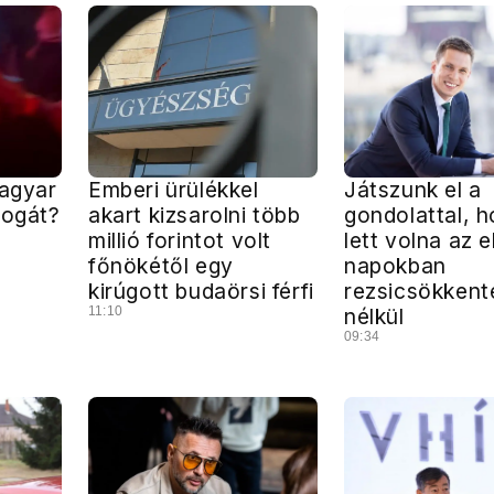
Magyar
Emberi ürülékkel
Játszunk el a
jogát?
akart kizsarolni több
gondolattal, h
millió forintot volt
lett volna az e
főnökétől egy
napokban
kirúgott budaörsi férfi
rezsicsökkent
11:10
nélkül
09:34