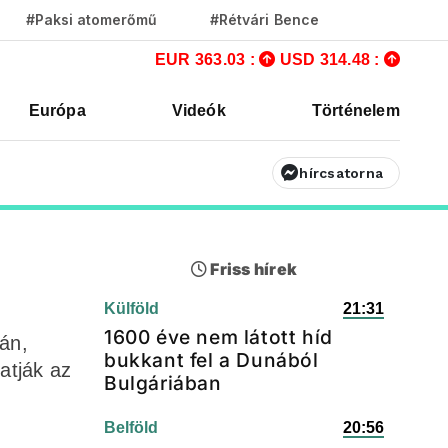
#Paksi atomerőmű
#Rétvári Bence
EUR 363.03 :
USD 314.48 :
Európa
Videók
Történelem
hírcsatorna
Friss hírek
Külföld
21:31
1600 éve nem látott híd
ján,
bukkant fel a Dunából
atják az
Bulgáriában
Belföld
20:56