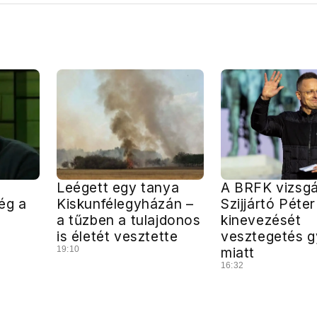
Leégett egy tanya
A BRFK vizsgá
ég a
Kiskunfélegyházán –
Szijjártó Péte
a tűzben a tulajdonos
kinevezését
is életét vesztette
vesztegetés g
19:10
miatt
16:32