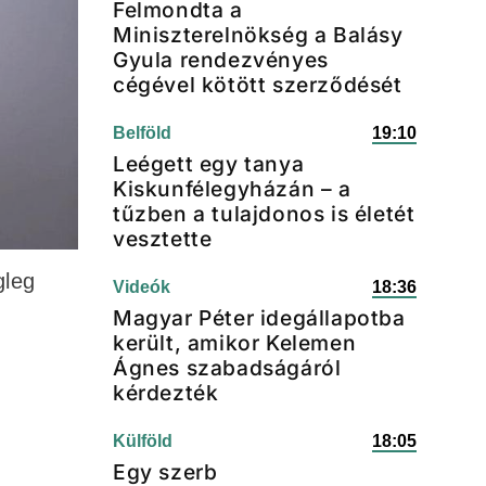
Felmondta a
Miniszterelnökség a Balásy
Gyula rendezvényes
cégével kötött szerződését
Belföld
19:10
Leégett egy tanya
Kiskunfélegyházán – a
tűzben a tulajdonos is életét
vesztette
gleg
Videók
18:36
Magyar Péter idegállapotba
került, amikor Kelemen
Ágnes szabadságáról
kérdezték
Külföld
18:05
Egy szerb