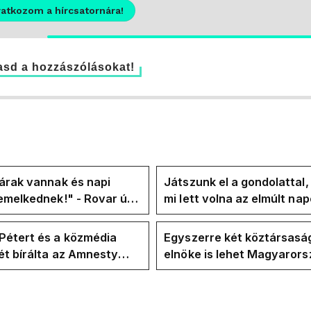
ratkozom a hírcsatornára!
sd a hozzászólásokat!
árak vannak és napi
Játszunk el a gondolattal
emelkednek!" - Rovar úr
mi lett volna az elmúlt na
k-oldalán lázadnak a
rezsicsökkentés nélkül
k
Pétert és a közmédia
Egyszerre két köztársasá
t bírálta az Amnesty
elnöke is lehet Magyaror
ional a Klubrádióban
jövő hétre