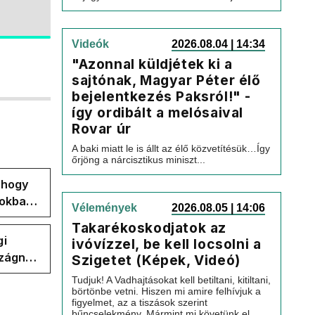
Videók
2026.08.04 | 14:34
"Azonnal küldjétek ki a
sajtónak, Magyar Péter élő
bejelentkezés Paksról!" -
így ordibált a melósaival
Rovar úr
A baki miatt le is állt az élő közvetítésük…Így
őrjöng a nárcisztikus miniszt...
, hogy
pokban
Vélemények
2026.08.05 | 14:06
Takarékoskodjatok az
gi
ivóvízzel, be kell locsolni a
szágnak
Szigetet (Képek, Videó)
Tudjuk! A Vadhajtásokat kell betiltani, kitiltani,
börtönbe vetni. Hiszen mi amire felhívjuk a
figyelmet, az a tiszások szerint
bűncselekmény. Mármint mi követünk el