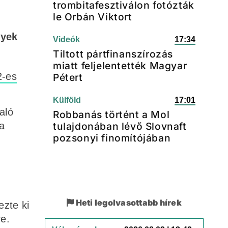
trombitafesztiválon fotózták
le Orbán Viktort
lyek
Videók
17:34
Tiltott pártfinanszírozás
miatt feljelentették Magyar
2-es
Pétert
Külföld
17:01
aló
Robbanás történt a Mol
a
tulajdonában lévő Slovnaft
pozsonyi finomítójában
Heti legolvasottabb hírek
ezte ki
re.