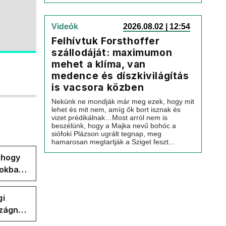
Videók
2026.08.02 | 12:54
Felhívtuk Forsthoffer
szállodáját: maximumon
mehet a klíma, van
medence és díszkivilágítás
is vacsora közben
Nekünk ne mondják már meg ezek, hogy mit
lehet és mit nem, amíg ők bort isznak és
vizet prédikálnak…Most arról nem is
beszélünk, hogy a Majka nevű bohóc a
siófoki Plázson ugrált tegnap, meg
hamarosan megtartják a Sziget feszt...
, hogy
pokban
gi
szágnak