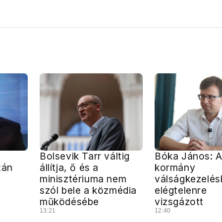
Bolsevik Tarr váltig
Bóka János: 
tán
állítja, ő és a
kormány
minisztériuma nem
válságkezelés
szól bele a közmédia
elégtelenre
működésébe
vizsgázott
13:21
12:40