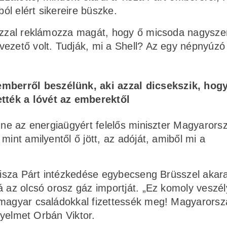
ól elért sikereire büszke.
 azzal reklámozza magát, hogy ő micsoda nagysze
vezető volt. Tudják, mi a Shell? Az egy népnyúzó
emberről beszélünk, aki azzal dicsekszik, hogy
ették a lóvét az emberektől
enne az energiaügyért felelős miniszter Magyaror
mint amilyentől ő jött, az adóját, amiből mi a
 Tisza Párt intézkedése egybecseng Brüsszel akara
á az olcsó orosz gáz importját. „Ez komoly veszél
 magyar családokkal fizettessék meg! Magyarors
igyelmet Orbán Viktor.