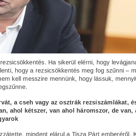
rezsicsökkentés. Ha sikerül elérni, hogy levágjan
jelenti, hogy a rezsicsökkentés meg fog szűnni – m
, nem kell messzire mennünk, hogy lássuk, mennyi
 megszűnne.
rvát, a cseh vagy az osztrák rezsiszámlákat, é
an, ahol kétszer, van ahol háromszor, de van, 
agyarok
ozzátette, mindent elárul a Tisza Párt emberéről, 