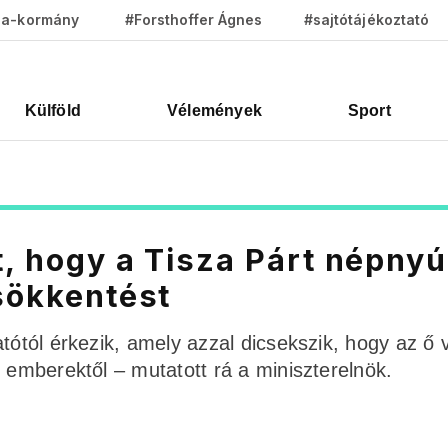
za-kormány
#Forsthoffer Ágnes
#sajtótájékoztató
Külföld
Vélemények
Sport
t, hogy a Tisza Párt népny
csökkentést
tótól érkezik, amely azzal dicsekszik, hogy az ő v
 emberektől – mutatott rá a miniszterelnök.