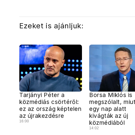
energiaválságnak
Ezeket is ajánljuk:
Tarjányi Péter a
Borsa Miklós is
közmédiás csörtéről:
megszólalt, miu
ez az ország képtelen
egy nap alatt
az újrakezdésre
kivágták az új
16:00
közmédiából
14:02