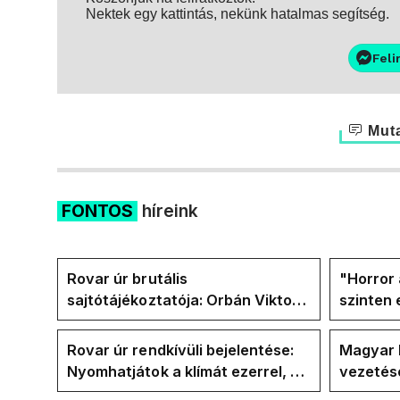
Nektek egy kattintás, nekünk hatalmas segítség.
Feli
Muta
FONTOS
híreink
Rovar úr brutális
"Horror 
sajtótájékoztatója: Orbán Viktor
szinten 
és a Vadhajtások a felelős a
Faceboo
kialakult helyzetért
Tiszáso
Rovar úr rendkívüli bejelentése:
Magyar 
Nyomhatjátok a klímát ezerrel, a
vezetésé
hűtőket letekerhetitek, vége az
Internat