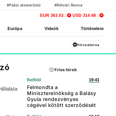
#Paksi atomerőmű
#Rétvári Bence
EUR 363.03 :
USD 314.48 :
Európa
Videók
Történelem
hírcsatorna
úzó
Friss hírek
Belföld
19:41
Felmondta a
állalata
Miniszterelnökség a Balásy
Gyula rendezvényes
cégével kötött szerződését