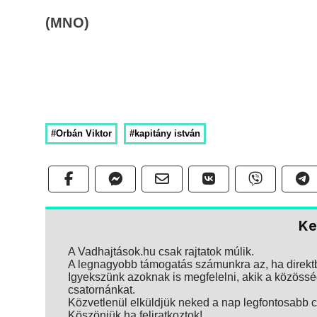
(MNO)
#Orbán Viktor
#kapitány istván
Ke
A Vadhajtások.hu csak rajtatok múlik.
A legnagyobb támogatás számunkra az, ha direktbe
Igyekszünk azoknak is megfelelni, akik a közösség
csatornánkat.
Közvetlenül elküldjük neked a nap legfontosabb ci
Köszönjük ha feliratkoztok!