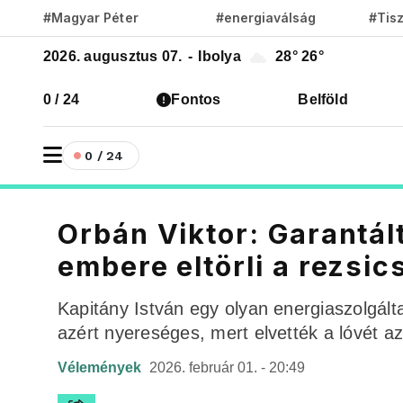
#Magyar Péter
#energiaválság
#Tis
2026. augusztus 07.
-
Ibolya
28°
26°
0 / 24
Fontos
Belföld
0 / 24
Orbán Viktor: Garantál
embere eltörli a rezsi
Kapitány István egy olyan energiaszolgálta
azért nyereséges, mert elvették a lóvét az
Vélemények
2026. február 01. - 20:49