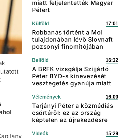
miatt feljelentették Magyar
Pétert
Külföld
17:01
Robbanás történt a Mol
tulajdonában lévő Slovnaft
pozsonyi finomítójában
Belföld
16:32
ak
A BRFK vizsgálja Szijjártó
utatott
Péter BYD-s kinevezését
t
vesztegetés gyanúja miatt
Vélemények
16:00
s
Tarjányi Péter a közmédiás
ahol
csörtéről: ez az ország
képtelen az újrakezdésre
Videók
15:29
Kapitány