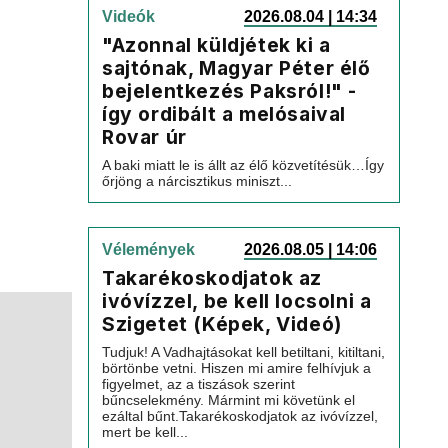
Videók
2026.08.04 | 14:34
"Azonnal küldjétek ki a
sajtónak, Magyar Péter élő
bejelentkezés Paksról!" -
így ordibált a melósaival
Rovar úr
A baki miatt le is állt az élő közvetítésük…Így
őrjöng a nárcisztikus miniszt...
Vélemények
2026.08.05 | 14:06
Takarékoskodjatok az
ivóvízzel, be kell locsolni a
Szigetet (Képek, Videó)
Tudjuk! A Vadhajtásokat kell betiltani, kitiltani,
börtönbe vetni. Hiszen mi amire felhívjuk a
figyelmet, az a tiszások szerint
bűncselekmény. Mármint mi követünk el
ezáltal bűnt.Takarékoskodjatok az ivóvízzel,
mert be kell...