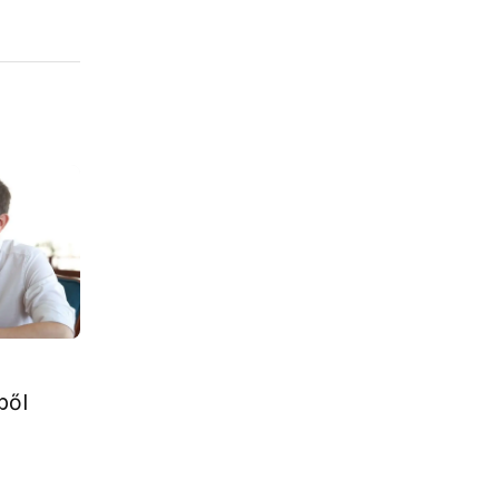
A
ből