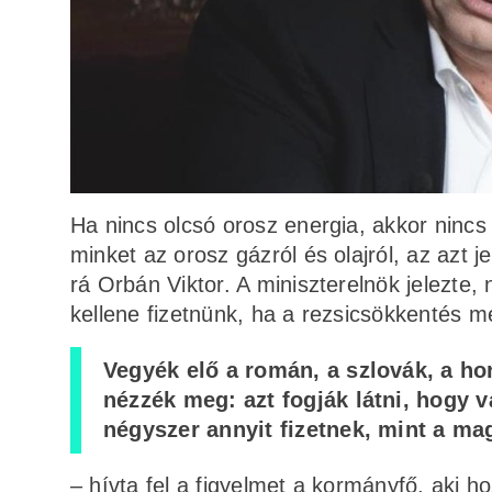
Ha nincs olcsó orosz energia, akkor nincs 
minket az orosz gázról és olajról, az azt 
rá Orbán Viktor. A miniszterelnök jelezte
kellene fizetnünk, ha a rezsicsökkentés
Vegyék elő a román, a szlovák, a ho
nézzék meg: azt fogják látni, hogy v
négyszer annyit fizetnek, mint a m
– hívta fel a figyelmet a kormányfő, aki h