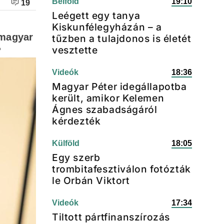
Belföld
19:10
19
Leégett egy tanya
Kiskunfélegyházán – a
 magyar
tűzben a tulajdonos is életét
vesztette
?
Videók
18:36
Magyar Péter idegállapotba
került, amikor Kelemen
Ágnes szabadságáról
kérdezték
Külföld
18:05
Egy szerb
trombitafesztiválon fotózták
le Orbán Viktort
Videók
17:34
Tiltott pártfinanszírozás