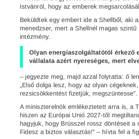
Istvánról, hogy az emberek megsarcolásáb
Beküldtek egy embert ide a Shellből, aki
menedzser, mert a Shellnél magas szintű 
intézmény.
Olyan energiaszolgáltatótól érkező 
vállalata azért nyereséges, mert elv
– jegyezte meg, majd azzal folytatta: ő l
„Első dolga lesz, hogy az olyan cégeknek, 
rezsicsökkentést fizetjük, megszüntesse”.
A miniszterelnök emlékeztetett arra is, a
hiszen az Európai Unió 2027-től megtiltan
hagyjuk, hogy Brüsszel rossz döntéseit a
Fidesz a biztos választás!” – hívta fel a f