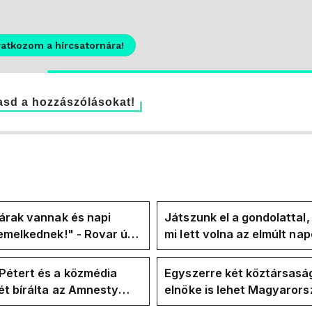
ratkozom a hírcsatornára!
sd a hozzászólásokat!
árak vannak és napi
Játszunk el a gondolattal
emelkednek!" - Rovar úr
mi lett volna az elmúlt na
k-oldalán lázadnak a
rezsicsökkentés nélkül
k
Pétert és a közmédia
Egyszerre két köztársasá
t bírálta az Amnesty
elnöke is lehet Magyaror
ional a Klubrádióban
jövő hétre