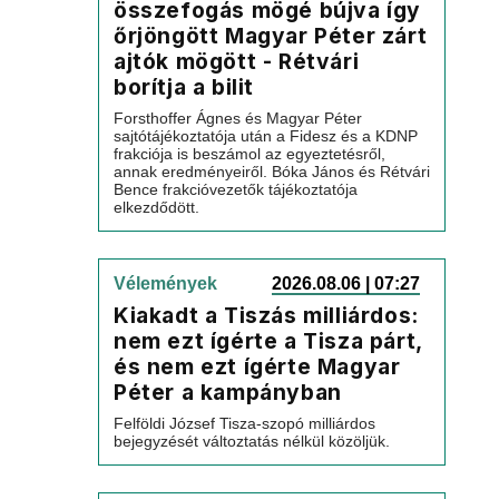
összefogás mögé bújva így
őrjöngött Magyar Péter zárt
ajtók mögött - Rétvári
borítja a bilit
Forsthoffer Ágnes és Magyar Péter
sajtótájékoztatója után a Fidesz és a KDNP
frakciója is beszámol az egyeztetésről,
annak eredményeiről. Bóka János és Rétvári
Bence frakcióvezetők tájékoztatója
elkezdődött.
Vélemények
2026.08.06 | 07:27
Kiakadt a Tiszás milliárdos:
nem ezt ígérte a Tisza párt,
és nem ezt ígérte Magyar
Péter a kampányban
Felföldi József Tisza-szopó milliárdos
bejegyzését változtatás nélkül közöljük.