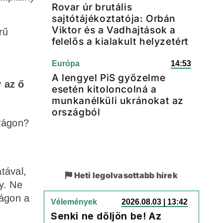
Rovar úr brutális
sajtótájékoztatója: Orbán
Viktor és a Vadhajtások a
rű
felelős a kialakult helyzetért
Európa
14:53
A lengyel PiS győzelme
 az ő
esetén kitoloncolná a
munkanélküli ukránokat az
országból
szágon?
tával,
Heti legolvasottabb hírek
y. Ne
zágon a
Vélemények
2026.08.03 | 13:42
Senki ne dőljön be! Az