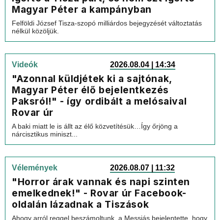
Magyar Péter a kampányban
Felföldi József Tisza-szopó milliárdos bejegyzését változtatás
nélkül közöljük.
Videók
2026.08.04 | 14:34
"Azonnal küldjétek ki a sajtónak,
Magyar Péter élő bejelentkezés
Paksról!" - így ordibált a melósaival
Rovar úr
A baki miatt le is állt az élő közvetítésük…Így őrjöng a
nárcisztikus miniszt...
Vélemények
2026.08.07 | 11:32
"Horror árak vannak és napi szinten
emelkednek!" - Rovar úr Facebook-
oldalán lázadnak a Tiszások
Ahogy arról reggel beszámoltunk, a Messiás bejelentette, hogy