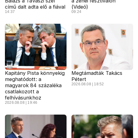
Balázs a Tavaszi szél
a zenei fesztiválon
című dalt adta elő a fiával
(Videó)
14:37
09:24
Kapitány Pista könnyekig
Megtámadták Takács
meghatódott: a
Pétert
2026.08.08 | 18:52
magyarok 84 százaléka
csatlakozott a
felhívásunkhoz
2026.08.08 | 19:46