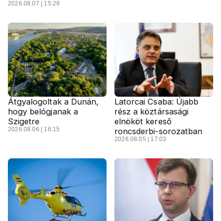
2026.08.07 | 15:29
Átgyalogoltak a Dunán,
Latorcai Csaba: Újabb
hogy belógjanak a
rész a köztársasági
Szigetre
elnököt kereső
2026.08.06 | 16:15
roncsderbi-sorozatban
2026.08.05 | 17:03