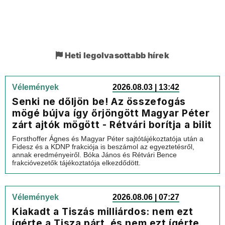
Heti legolvasottabb hírek
Vélemények
2026.08.03 | 13:42
Senki ne dőljön be! Az összefogás
mögé bújva így őrjöngött Magyar Péter
zárt ajtók mögött - Rétvári borítja a bilit
Forsthoffer Ágnes és Magyar Péter sajtótájékoztatója után a
Fidesz és a KDNP frakciója is beszámol az egyeztetésről,
annak eredményeiről. Bóka János és Rétvári Bence
frakcióvezetők tájékoztatója elkezdődött.
Vélemények
2026.08.06 | 07:27
Kiakadt a Tiszás milliárdos: nem ezt
ígérte a Tisza párt, és nem ezt ígérte