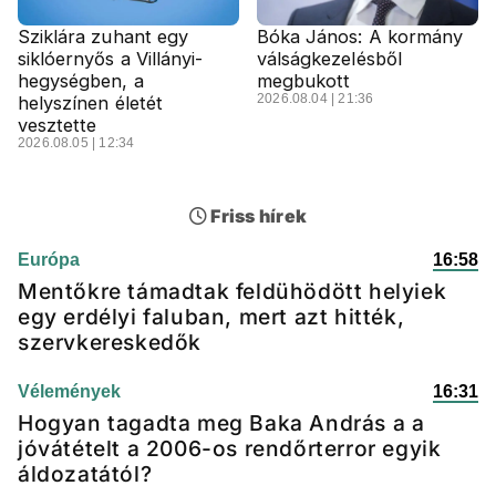
Sziklára zuhant egy
Bóka János: A kormány
siklóernyős a Villányi-
válságkezelésből
hegységben, a
megbukott
2026.08.04 | 21:36
helyszínen életét
vesztette
2026.08.05 | 12:34
Friss hírek
Európa
16:58
Mentőkre támadtak feldühödött helyiek
egy erdélyi faluban, mert azt hitték,
szervkereskedők
Vélemények
16:31
Hogyan tagadta meg Baka András a a
jóvátételt a 2006-os rendőrterror egyik
áldozatától?