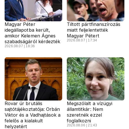
Magyar Péter
Tiltott pártfinanszírozás
idegállapotba került,
miatt feljelentették
amikor Kelemen Ágnes
Magyar Pétert
2026.08.07 | 17:34
szabadságáról kérdezték
2026.08.07 | 18:36
Rovar úr brutális
Megszólalt a vízügyi
sajtótájékoztatója: Orbán
államtitkár: Nem
Viktor és a Vadhajtások a
szeretnék ezzel
felelős a kialakult
foglalkozni
2026.08.06 | 21:43
helyzetért