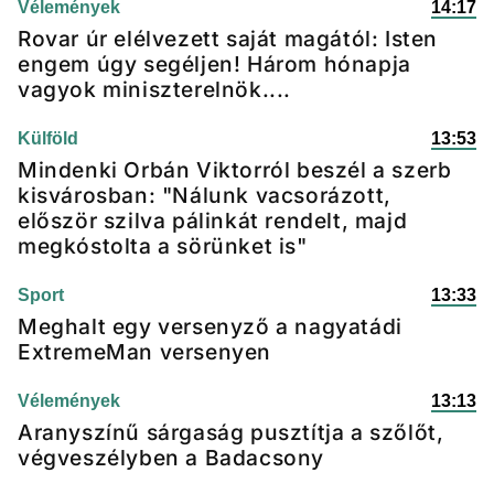
Vélemények
14:17
Rovar úr elélvezett saját magától: Isten
engem úgy segéljen! Három hónapja
vagyok miniszterelnök....
Külföld
13:53
Mindenki Orbán Viktorról beszél a szerb
kisvárosban: "Nálunk vacsorázott,
először szilva pálinkát rendelt, majd
megkóstolta a sörünket is"
Sport
13:33
Meghalt egy versenyző a nagyatádi
ExtremeMan versenyen
Vélemények
13:13
Aranyszínű sárgaság pusztítja a szőlőt,
végveszélyben a Badacsony