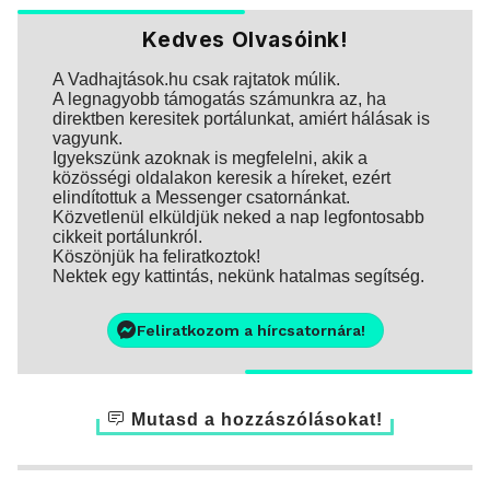
Kedves Olvasóink!
A Vadhajtások.hu csak rajtatok múlik.
A legnagyobb támogatás számunkra az, ha
direktben keresitek portálunkat, amiért hálásak is
vagyunk.
Igyekszünk azoknak is megfelelni, akik a
közösségi oldalakon keresik a híreket, ezért
elindítottuk a Messenger csatornánkat.
Közvetlenül elküldjük neked a nap legfontosabb
cikkeit portálunkról.
Köszönjük ha feliratkoztok!
Nektek egy kattintás, nekünk hatalmas segítség.
Feliratkozom a hírcsatornára!
Mutasd a hozzászólásokat!