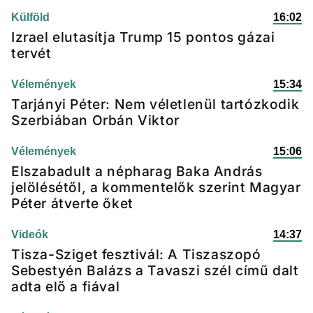
Külföld
16:02
Izrael elutasítja Trump 15 pontos gázai
tervét
Vélemények
15:34
Tarjányi Péter: Nem véletlenül tartózkodik
Szerbiában Orbán Viktor
Vélemények
15:06
Elszabadult a népharag Baka András
jelölésétől, a kommentelők szerint Magyar
Péter átverte őket
Videók
14:37
Tisza-Sziget fesztivál: A Tiszaszopó
Sebestyén Balázs a Tavaszi szél című dalt
adta elő a fiával