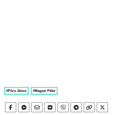
#Pócs János
#Magyar Péter