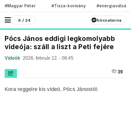
#Magyar Péter
#Tisza-kormány
#energiaválság
0 / 24
hírcsatorna
Pócs János eddigi legkomolyabb
videója: száll a liszt a Peti fejére
Videók
2026. február 12. - 06:45
39
Kora reggelre kis videó, Pócs Jánostól: