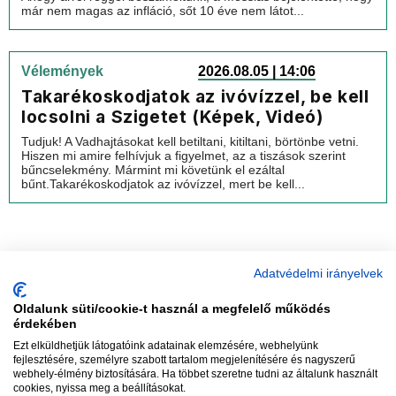
már nem magas az infláció, sőt 10 éve nem látot...
Vélemények
2026.08.05 | 14:06
Takarékoskodjatok az ivóvízzel, be kell
locsolni a Szigetet (Képek, Videó)
Tudjuk! A Vadhajtásokat kell betiltani, kitiltani, börtönbe vetni.
Hiszen mi amire felhívjuk a figyelmet, az a tiszások szerint
bűncselekmény. Mármint mi követünk el ezáltal
bűnt.Takarékoskodjatok az ivóvízzel, mert be kell...
Adatvédelmi irányelvek
Oldalunk süti/cookie-t használ a megfelelő működés
vadhajtások
érdekében
Ezt elküldhetjük látogatóink adatainak elemzésére, webhelyünk
fejlesztésére, személyre szabott tartalom megjelenítésére és nagyszerű
webhely-élmény biztosítására. Ha többet szeretne tudni az általunk használt
Szerkesztőség:
szerk@vadhajtasok.hu
cookies, nyissa meg a beállításokat.
Modi:
moderator@vadhajtasok.hu