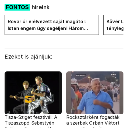
FONTOS
híreink
Rovar úr elélvezett saját magától:
Kövér Lás
Isten engem úgy segéljen! Három
tényleg 
hónapja vagyok miniszterelnök....
rendszer
Ezeket is ajánljuk:
Tisza-Sziget fesztivál: A
Rocksztárként fogadták
Tiszaszopó Sebestyén
a szerbek Orbán Viktort