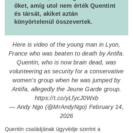
őket, amíg utol nem érték Quentint
és társát, akiket aztán
könyörtelenül összevertek.
Here is video of the young man in Lyon,
France who was beaten to death by Antifa.
Quentin, who is now brain dead, was
volunteering as security for a conservative
women’s group when he was jumped by
Antifa, allegedly the Jeune Garde group.
https://t.co/yLfycJ0Wxb
— Andy Ngo (@MrAndyNgo)
February 14,
2026
Quentin családjának ügyvédje szerint a