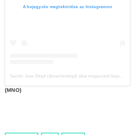
A bejegyzés megtekintése az Instagramon
Sachin Jose Ettiyil (@sachinettiyil) által megosztott bejegyzés
(MNO)