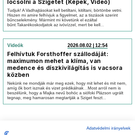
locsolni a Szigetet (Képek, Videó)
Tudjuk! A Vadhajtásokat kell betiltani, kitiltani, börtönbe vetni.
Hiszen mi amire felhívjuk a figyelmet, az a tiszások szerint
bűncselekmény. Mármint mi követünk el ezáltal
bűnt.Takarékoskodjatok az ivóvízzel, mert be kell...
Videók
2026.08.02 | 12:54
Felhívtuk Forsthoffer szállodáját:
maximumon mehet a klíma, van
medence és díszkivilágítás is vacsora
közben
Nekünk ne mondják már meg ezek, hogy mit lehet és mit nem,
amíg ők bort isznak és vizet prédikálnak…Most arról nem is
beszélünk, hogy a Majka nevű bohóc a siófoki Plázson ugrált
tegnap, meg hamarosan megtartják a Sziget feszt...
Adatvédelmi irányelvek