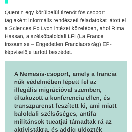
Quentin egy körülbelül tizenöt fős csoport
tagjaként informális rendészeti feladatokat látott el
a Sciences Po Lyon intézet közelében, ahol Rima
Hassan, a szélsőbaloldali LFI (La France
Insoumise – Engedetlen Franciaország) EP-
képviselője tartott beszédet.
A Nemesis-csoport, amely a francia
nők védelmében lépett fel az
illegális migrációval szemben,
tiltakozott a konferencia ellen, és
transzparenst feszített ki, ami miatt
baloldali szélsőséges, antifa
militánsok tucatjai támadtak rá az
aktivistákra, és addig üldözték