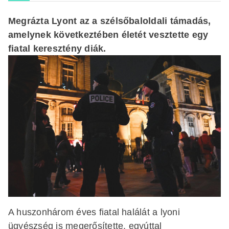
Megrázta Lyont az a szélsőbaloldali támadás,
amelynek következtében életét vesztette egy
fiatal keresztény diák.
A huszonhárom éves fiatal halálát a lyoni
ügyészség is megerősítette, egyúttal