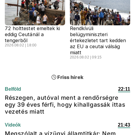
72 holttestet emeltek ki
Rendkívüli
eddig Ceutánál a
belügyminiszteri
tengerből
értekezletet tart kedden
2026.08.02 | 18:00
az EU a ceutai válság
miatt
2026.08.02 | 09:15
Friss hírek
Belföld
22:11
Részegen, autóval ment a rendőrségre
egy 39 éves férfi, hogy kihallgassák ittas
vezetés miatt
Videók
21:43
Megszólalt a vízügyi államtitkár: Nem