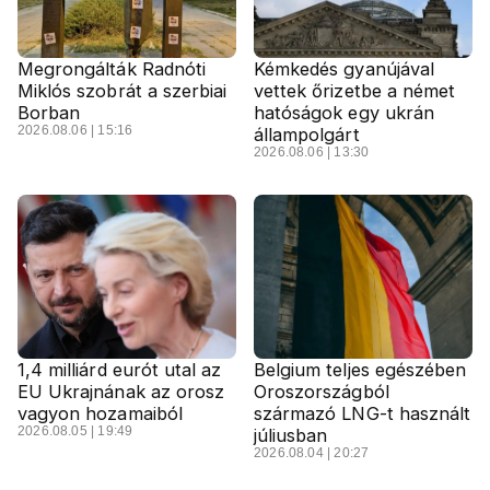
Megrongálták Radnóti
Kémkedés gyanújával
Miklós szobrát a szerbiai
vettek őrizetbe a német
Borban
hatóságok egy ukrán
2026.08.06 | 15:16
állampolgárt
2026.08.06 | 13:30
1,4 milliárd eurót utal az
Belgium teljes egészében
EU Ukrajnának az orosz
Oroszországból
vagyon hozamaiból
származó LNG-t használt
2026.08.05 | 19:49
júliusban
2026.08.04 | 20:27