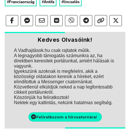
#Franciaország
#Antifa
#lincselés
Kedves Olvasóink!
A Vadhajtások.hu csak rajtatok múlik.
A legnagyobb támogatás számunkra az, ha
direktben keresitek portálunkat, amiért hálásak is
vagyunk.
Igyekszünk azoknak is megfelelni, akik a
közösségi oldalakon keresik a híreket, ezért
elindítottuk a Messenger csatornánkat.
Közvetlenül elküldjük neked a nap legfontosabb
cikkeit portálunkról.
Köszönjük ha feliratkoztok!
Nektek egy kattintás, nekünk hatalmas segítség.
Feliratkozom a hírcsatornára!