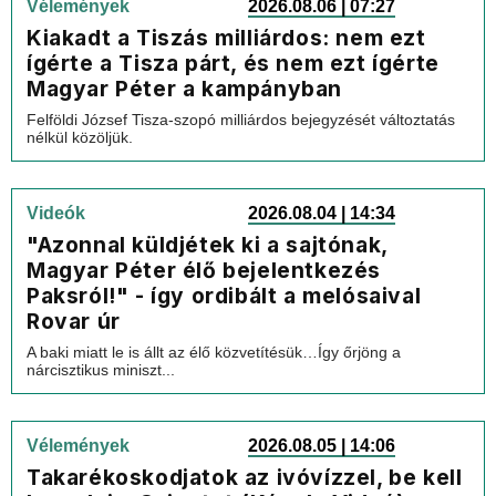
Vélemények
2026.08.06 | 07:27
Kiakadt a Tiszás milliárdos: nem ezt
ígérte a Tisza párt, és nem ezt ígérte
Magyar Péter a kampányban
Felföldi József Tisza-szopó milliárdos bejegyzését változtatás
nélkül közöljük.
Videók
2026.08.04 | 14:34
"Azonnal küldjétek ki a sajtónak,
Magyar Péter élő bejelentkezés
Paksról!" - így ordibált a melósaival
Rovar úr
A baki miatt le is állt az élő közvetítésük…Így őrjöng a
nárcisztikus miniszt...
Vélemények
2026.08.05 | 14:06
Takarékoskodjatok az ivóvízzel, be kell