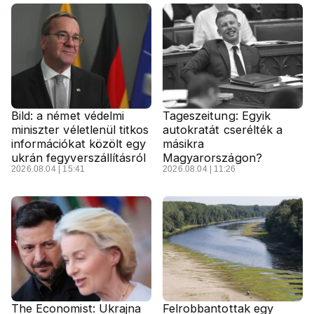
Bild: a német védelmi
Tageszeitung: Egyik
miniszter véletlenül titkos
autokratát cserélték a
információkat közölt egy
másikra
ukrán fegyverszállításról
Magyarországon?
2026.08.04 | 15:41
2026.08.04 | 11:26
The Economist: Ukrajna
Felrobbantottak egy