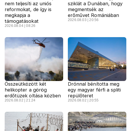
nem teljesíti az uniós
sziklát a Dunában, hogy
reformokat, de így is
megmentsék az
megkapja a
erőművet Romániában
2026.08.03 | 20:56
támogatásokat
2026.08.04 | 08:26
Összeütközött két
Drónnal bénította meg
helikopter a görög
egy magyar férfi a spliti
erdőtüzek oltása közben
repülőteret
2026.08.02 | 21:24
2026.08.02 | 20:55