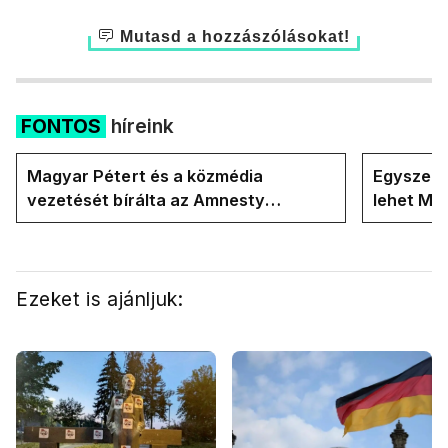
Mutasd a hozzászólásokat!
FONTOS
híreink
Magyar Pétert és a közmédia
Egyszerre
vezetését bírálta az Amnesty
lehet Ma
International a Klubrádióban
Ezeket is ajánljuk: