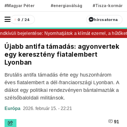
#Magyar Péter
#energiaválság
#Tisza-kormány
0 / 24
hírcsatorna
ívüli bejelentése: Nyomhatjátok a klímát ezerrel, a hűtőket l
Újabb antifa támadás: agyonvertek
egy keresztény fiatalembert
Lyonban
Brutális antifa támadás érte egy huszonhárom
éves fiatalembert a dél-franciaországi Lyonban. A
diákot egy politikai rendezvényen bántalmazták a
szélsőbaloldali militánsok.
Európa
2026. február 15. - 22:21
91