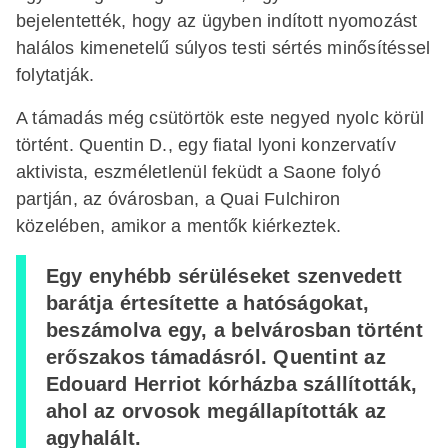
bejelentették, hogy az ügyben indított nyomozást
halálos kimenetelű súlyos testi sértés minősítéssel
folytatják.
A támadás még csütörtök este negyed nyolc körül
történt. Quentin D., egy fiatal lyoni konzervatív
aktivista, eszméletlenül feküdt a Saone folyó
partján, az óvárosban, a Quai Fulchiron
közelében, amikor a mentők kiérkeztek.
Egy enyhébb sérüléseket szenvedett
barátja értesítette a hatóságokat,
beszámolva egy, a belvárosban történt
erőszakos támadásról. Quentint az
Edouard Herriot kórházba szállították,
ahol az orvosok megállapították az
agyhalált.