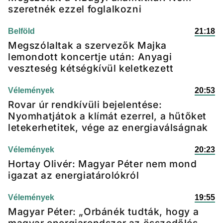
szeretnék ezzel foglalkozni
Belföld
21:18
Megszólaltak a szervezők Majka
lemondott koncertje után: Anyagi
veszteség kétségkívül keletkezett
Vélemények
20:53
Rovar úr rendkívüli bejelentése:
Nyomhatjátok a klímát ezerrel, a hűtőket
letekerhetitek, vége az energiaválságnak
Vélemények
20:23
Hortay Olivér: Magyar Péter nem mond
igazat az energiatárolókról
Vélemények
19:55
Magyar Péter: „Orbánék tudták, hogy a
magyar energiarendszer az összedőlés