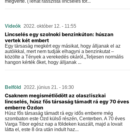
megverte. (Tehát rasszista lincselés tör...
Videók
2022. október 12. - 11:55
Lincselés egy szolnoki benzinkúton: húszan
vertek két embert
Egy társaság megkért egy másikat, hogy álljanak el az
autóikkal, mert nem tudják elhagyni a benzinkutat –
közölte a Tények a verekedés okáról.„Teljesen normális
hangon kérték őket, hogy álljanak ...
Belföld
2022. június 21. - 16:30
Csaknem megismétlődött az olaszliszkai
lincselés, húsz fős társaság támadt rá egy 70 éves
emberre Ózdon
Húsz fős társaság támadt rá egy idős emberre még
szombaton este Ózd külső részén, Centerben. A 70 éves
Varga Tibor egész nap a földeken kaszált, majd a lovait
látta el, este 8 óra után indult haz...