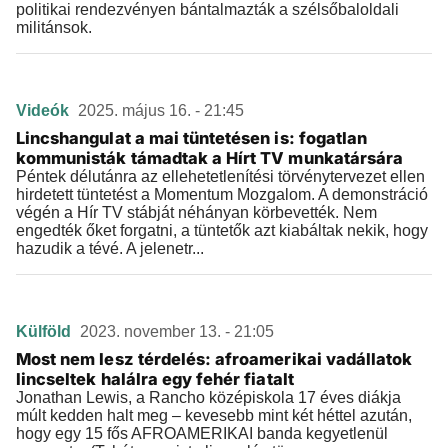
politikai rendezvényen bántalmazták a szélsőbaloldali
militánsok.
Videók
2025. május 16. - 21:45
Lincshangulat a mai tüntetésen is: fogatlan
kommunisták támadtak a Hírt TV munkatársára
Péntek délutánra az ellehetetlenítési törvénytervezet ellen
hirdetett tüntetést a Momentum Mozgalom. A demonstráció
végén a Hír TV stábját néhányan körbevették. Nem
engedték őket forgatni, a tüntetők azt kiabáltak nekik, hogy
hazudik a tévé. A jelenetr...
Külföld
2023. november 13. - 21:05
Most nem lesz térdelés: afroamerikai vadállatok
lincseltek halálra egy fehér fiatalt
Jonathan Lewis, a Rancho középiskola 17 éves diákja
múlt kedden halt meg – kevesebb mint két héttel azután,
hogy egy 15 fős AFROAMERIKAI banda kegyetlenül