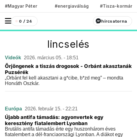
#Magyar Péter
#energiaválság
#Tisza-kormány
0 / 24
hírcsatorna
lincselés
Videók
2026. március 05. - 18:51
Őrjöngenek a tiszás drogosok - Orbánt akasztanák
Puzsérék
„Orbánt fel kell akasztani a g*cibe, b*zd meg” – mondta
Horváth Oszkár.
Európa
2026. február 15. - 22:21
Újabb antifa támadás: agyonvertek egy
keresztény fiatalembert Lyonban
Brutális antifa támadás érte egy huszonhárom éves
fiatalembert a dél-franciaországi Lyonban. A diákot egy