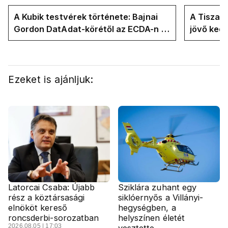
A Kubik testvérek története: Bajnai
A Tisza-
Gordon DatAdat-körétől az ECDA-n át
jövő ked
Magyar Péter közvetlen stábjáig
köztársa
Ezeket is ajánljuk:
Latorcai Csaba: Újabb
Sziklára zuhant egy
rész a köztársasági
siklóernyős a Villányi-
elnököt kereső
hegységben, a
roncsderbi-sorozatban
helyszínen életét
2026.08.05 | 17:03