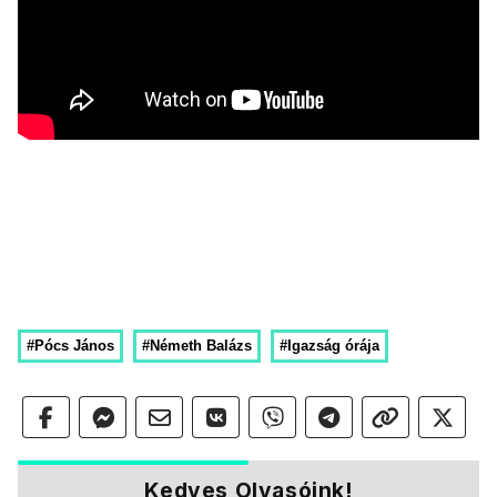
#Pócs János
#Németh Balázs
#Igazság órája
Kedves Olvasóink!