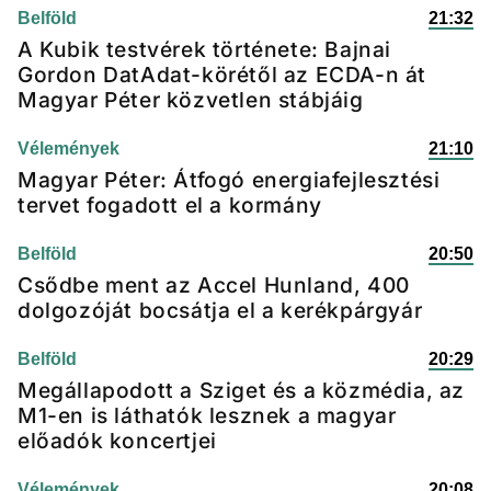
Belföld
21:32
A Kubik testvérek története: Bajnai
Gordon DatAdat-körétől az ECDA-n át
Magyar Péter közvetlen stábjáig
Vélemények
21:10
Magyar Péter: Átfogó energiafejlesztési
tervet fogadott el a kormány
Belföld
20:50
Csődbe ment az Accel Hunland, 400
dolgozóját bocsátja el a kerékpárgyár
Belföld
20:29
Megállapodott a Sziget és a közmédia, az
M1-en is láthatók lesznek a magyar
előadók koncertjei
Vélemények
20:08