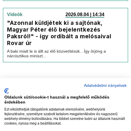
Videók
2026.08.04 | 14:34
"Azonnal küldjétek ki a sajtónak,
Magyar Péter élő bejelentkezés
Paksról!" - így ordibált a melósaival
Rovar úr
A baki miatt le is állt az élő közvetítésük…Így őrjöng a
nárcisztikus miniszt...
Adatvédelmi irányelvek
Oldalunk süti/cookie-t használ a megfelelő működés
vadhajtások
érdekében
Ezt elküldhetjük látogatóink adatainak elemzésére, webhelyünk
fejlesztésére, személyre szabott tartalom megjelenítésére és nagyszerű
webhely-élmény biztosítására. Ha többet szeretne tudni az általunk használt
Szerkesztőség:
szerk@vadhajtasok.hu
cookies, nyissa meg a beállításokat.
Modi:
moderator@vadhajtasok.hu