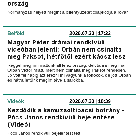
ország
Kormányzás helyett megint a billentyűzetet csapkodja a rovar.
Belföld
2026.07.30 | 17:32
Magyar Péter drámai rendkívüli
videóban jelenti: Orbán nem csinálta
meg Paksot, hétfőtől ezért káosz lesz
Reggel még mi miattunk áll le az ország, délutánra meg már
Orbán Viktor miatt, mert nem csinálta meg Paksot rendesen.
Jó volt fél napig azt érezni mi vagyunk a főnökök, de jött Orbán
és hátra lettünk megint téve a sarokba.
Videók
2026.07.30 | 18:39
Kezdődik a kamuzsoltibácsi botrány -
Pócs János rendkívüli bejelentése
(Videó)
Pócs János rendkívüli bejelentést tett: