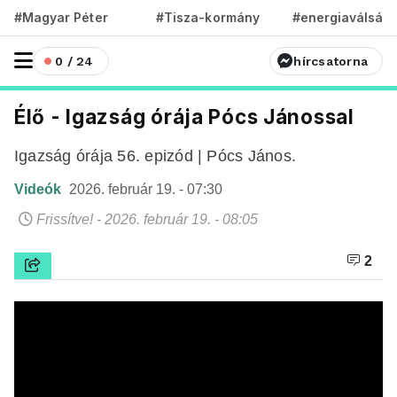
#Magyar Péter
#Tisza-kormány
#energiaválság
0 / 24
hírcsatorna
Élő - Igazság órája Pócs Jánossal
Igazság órája 56. epizód | Pócs János.
Videók
2026. február 19. - 07:30
Frissítve! - 2026. február 19. - 08:05
2