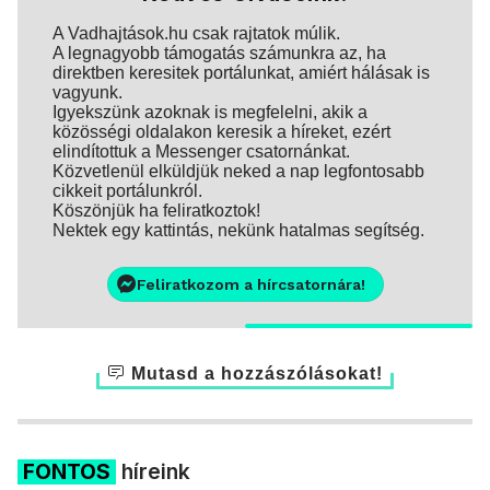
A Vadhajtások.hu csak rajtatok múlik.
A legnagyobb támogatás számunkra az, ha
direktben keresitek portálunkat, amiért hálásak is
vagyunk.
Igyekszünk azoknak is megfelelni, akik a
közösségi oldalakon keresik a híreket, ezért
elindítottuk a Messenger csatornánkat.
Közvetlenül elküldjük neked a nap legfontosabb
cikkeit portálunkról.
Köszönjük ha feliratkoztok!
Nektek egy kattintás, nekünk hatalmas segítség.
Feliratkozom a hírcsatornára!
Mutasd a hozzászólásokat!
FONTOS
híreink