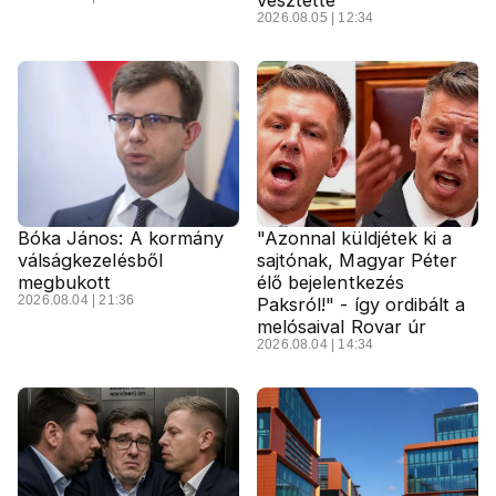
vesztette
2026.08.05 | 12:34
Bóka János: A kormány
"Azonnal küldjétek ki a
válságkezelésből
sajtónak, Magyar Péter
megbukott
élő bejelentkezés
2026.08.04 | 21:36
Paksról!" - így ordibált a
melósaival Rovar úr
2026.08.04 | 14:34