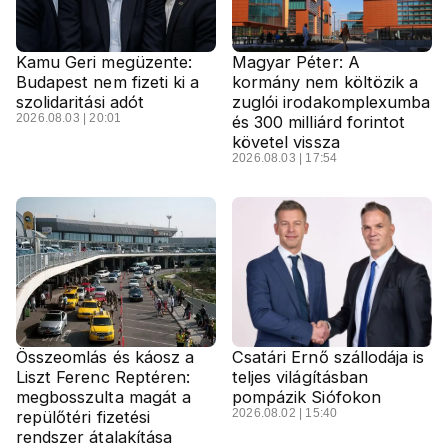
Kamu Geri megüzente:
Magyar Péter: A
Budapest nem fizeti ki a
kormány nem költözik a
szolidaritási adót
zuglói irodakomplexumba
2026.08.03 | 20:01
és 300 milliárd forintot
követel vissza
2026.08.03 | 17:54
Összeomlás és káosz a
Csatári Ernő szállodája is
Liszt Ferenc Reptéren:
teljes világításban
megbosszulta magát a
pompázik Siófokon
2026.08.02 | 15:40
repülőtéri fizetési
rendszer átalakítása