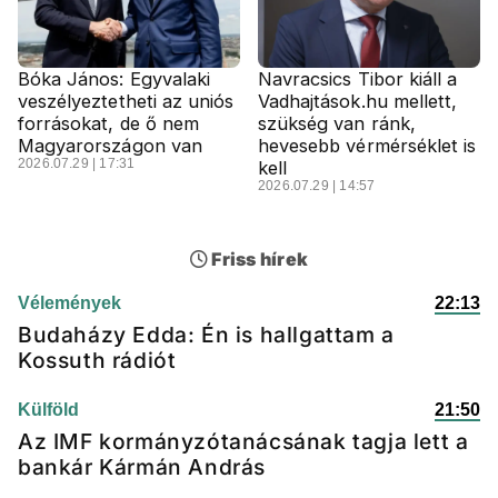
Bóka János: Egyvalaki
Navracsics Tibor kiáll a
veszélyeztetheti az uniós
Vadhajtások.hu mellett,
forrásokat, de ő nem
szükség van ránk,
Magyarországon van
hevesebb vérmérséklet is
2026.07.29 | 17:31
kell
2026.07.29 | 14:57
Friss hírek
Vélemények
22:13
Budaházy Edda: Én is hallgattam a
Kossuth rádiót
Külföld
21:50
Az IMF kormányzótanácsának tagja lett a
bankár Kármán András