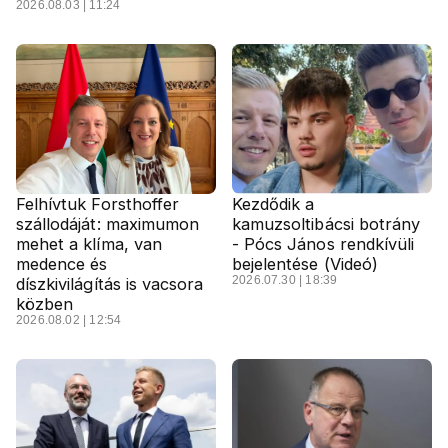
2026.08.03 | 11:24
Felhívtuk Forsthoffer
Kezdődik a
szállodáját: maximumon
kamuzsoltibácsi botrány
mehet a klíma, van
- Pócs János rendkívüli
medence és
bejelentése (Videó)
2026.07.30 | 18:39
díszkivilágítás is vacsora
közben
2026.08.02 | 12:54