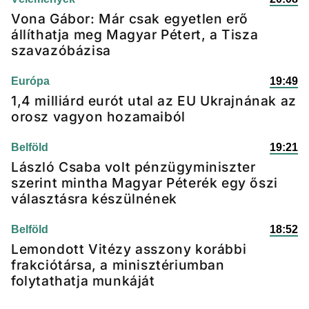
Vona Gábor: Már csak egyetlen erő
állíthatja meg Magyar Pétert, a Tisza
szavazóbázisa
Európa
19:49
1,4 milliárd eurót utal az EU Ukrajnának az
orosz vagyon hozamaiból
Belföld
19:21
László Csaba volt pénzügyminiszter
szerint mintha Magyar Péterék egy őszi
választásra készülnének
Belföld
18:52
Lemondott Vitézy asszony korábbi
frakciótársa, a minisztériumban
folytathatja munkáját