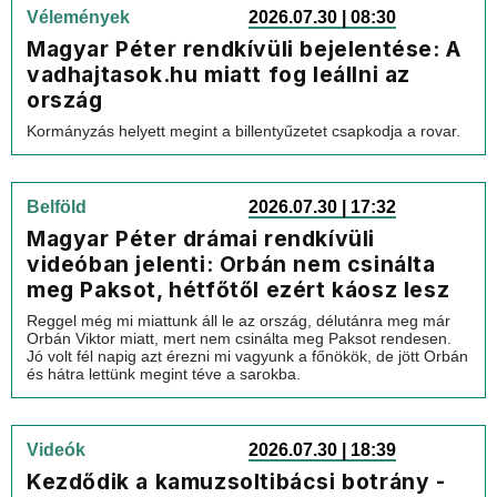
Vélemények
2026.07.30 | 08:30
Magyar Péter rendkívüli bejelentése: A
vadhajtasok.hu miatt fog leállni az
ország
Kormányzás helyett megint a billentyűzetet csapkodja a rovar.
Belföld
2026.07.30 | 17:32
Magyar Péter drámai rendkívüli
videóban jelenti: Orbán nem csinálta
meg Paksot, hétfőtől ezért káosz lesz
Reggel még mi miattunk áll le az ország, délutánra meg már
Orbán Viktor miatt, mert nem csinálta meg Paksot rendesen.
Jó volt fél napig azt érezni mi vagyunk a főnökök, de jött Orbán
és hátra lettünk megint téve a sarokba.
Videók
2026.07.30 | 18:39
Kezdődik a kamuzsoltibácsi botrány -