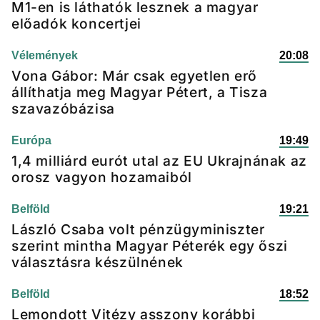
M1-en is láthatók lesznek a magyar
előadók koncertjei
Vélemények
20:08
Vona Gábor: Már csak egyetlen erő
állíthatja meg Magyar Pétert, a Tisza
szavazóbázisa
Európa
19:49
1,4 milliárd eurót utal az EU Ukrajnának az
orosz vagyon hozamaiból
Belföld
19:21
László Csaba volt pénzügyminiszter
szerint mintha Magyar Péterék egy őszi
választásra készülnének
Belföld
18:52
Lemondott Vitézy asszony korábbi