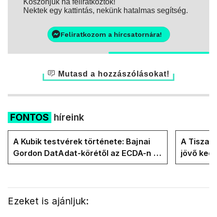
Köszönjük ha feliratkoztok!
Nektek egy kattintás, nekünk hatalmas segítség.
Feliratkozom a hírcsatornára!
Mutasd a hozzászólásokat!
FONTOS
híreink
A Kubik testvérek története: Bajnai
A Tisza-
Gordon DatAdat-körétől az ECDA-n át
jövő ked
Magyar Péter közvetlen stábjáig
köztársa
Ezeket is ajánljuk: