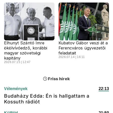
Elhunyt Szántó Imre
Kubatov Gábor veszi át a
ökölvívóedző, korábbi
Ferencváros ügyvezetői
magyar szövetségi
feladatait
2026.07.14 | 16:11
kapitány
2026.07.15 | 12:47
Friss hírek
Vélemények
22:13
Budaházy Edda: Én is hallgattam a
Kossuth rádiót
Külföld
21:50