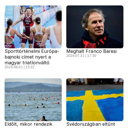
Sporttörténelmi Európa-
Meghalt Franco Baresi
2026.07.31 | 17:30
bajnoki címet nyert a
magyar triatlonváltó
2026.08.01 | 15:22
Eldőlt, mikor rendezik
Svédországban eltűnt