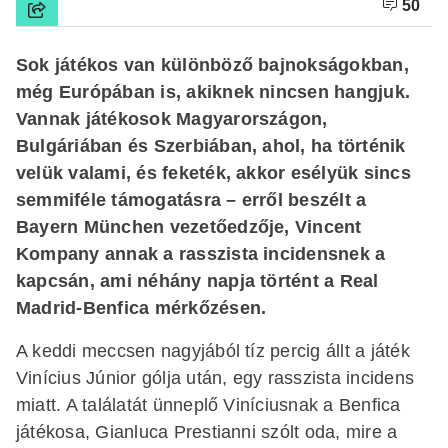
50
Sok játékos van különböző bajnokságokban,
még Európában is, akiknek nincsen hangjuk.
Vannak játékosok Magyarországon,
Bulgáriában és Szerbiában, ahol, ha történik
velük valami, és feketék, akkor esélyük sincs
semmiféle támogatásra – erről beszélt a
Bayern München vezetőedzője, Vincent
Kompany annak a rasszista incidensnek a
kapcsán, ami néhány napja történt a Real
Madrid-Benfica mérkőzésen.
A keddi meccsen nagyjából tíz percig állt a játék
Vinícius Júnior gólja után, egy rasszista incidens
miatt. A találatát ünneplő Viníciusnak a Benfica
játékosa, Gianluca Prestianni szólt oda, mire a