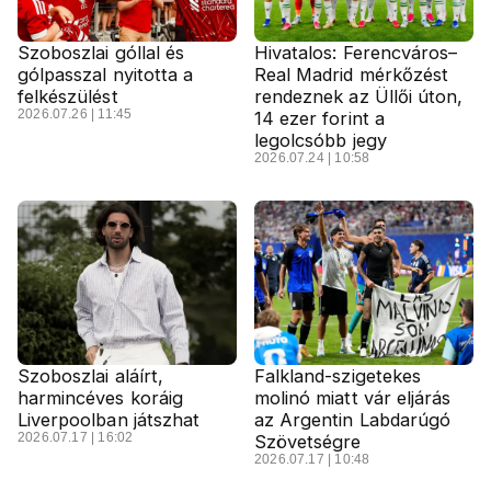
Szoboszlai góllal és
Hivatalos: Ferencváros–
gólpasszal nyitotta a
Real Madrid mérkőzést
felkészülést
rendeznek az Üllői úton,
2026.07.26 | 11:45
14 ezer forint a
legolcsóbb jegy
2026.07.24 | 10:58
Szoboszlai aláírt,
Falkland-szigetekes
harmincéves koráig
molinó miatt vár eljárás
Liverpoolban játszhat
az Argentin Labdarúgó
2026.07.17 | 16:02
Szövetségre
2026.07.17 | 10:48