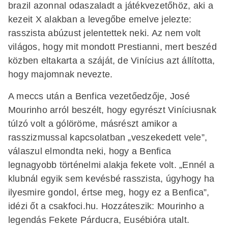
brazil azonnal odaszaladt a játékvezetőhöz, aki a
kezeit X alakban a levegőbe emelve jelezte:
rasszista abúzust jelentettek neki. Az nem volt
világos, hogy mit mondott Prestianni, mert beszéd
közben eltakarta a száját, de Vinícius azt állította,
hogy majomnak nevezte.
A meccs után a Benfica vezetőedzője, José
Mourinho arról beszélt, hogy egyrészt Viníciusnak
túlzó volt a gólöröme, másrészt amikor a
rasszizmussal kapcsolatban „veszekedett vele”,
válaszul elmondta neki, hogy a Benfica
legnagyobb történelmi alakja fekete volt. „Ennél a
klubnál egyik sem kevésbé rasszista, úgyhogy ha
ilyesmire gondol, értse meg, hogy ez a Benfica”,
idézi őt a csakfoci.hu. Hozzáteszik: Mourinho a
legendás Fekete Párducra, Eusébióra utalt.