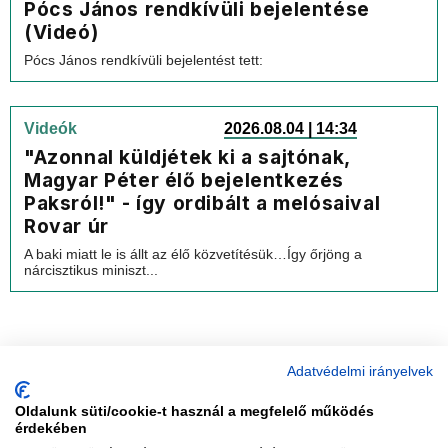
Pócs János rendkívüli bejelentése
(Videó)
Pócs János rendkívüli bejelentést tett:
Videók
2026.08.04 | 14:34
"Azonnal küldjétek ki a sajtónak,
Magyar Péter élő bejelentkezés
Paksról!" - így ordibált a melósaival
Rovar úr
A baki miatt le is állt az élő közvetítésük…Így őrjöng a
nárcisztikus miniszt...
Adatvédelmi irányelvek
Oldalunk süti/cookie-t használ a megfelelő működés
vadhajtások
érdekében