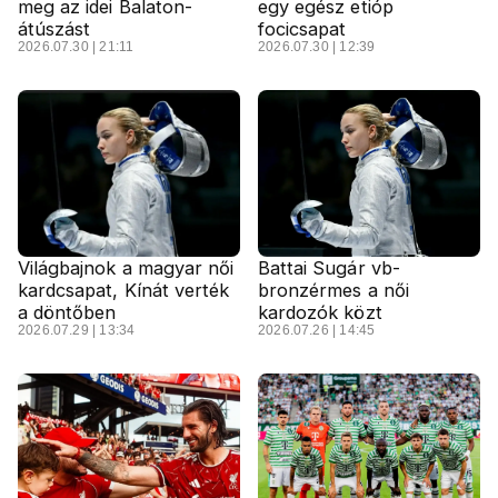
meg az idei Balaton-
egy egész etióp
átúszást
focicsapat
2026.07.30 | 21:11
2026.07.30 | 12:39
Világbajnok a magyar női
Battai Sugár vb-
kardcsapat, Kínát verték
bronzérmes a női
a döntőben
kardozók közt
2026.07.29 | 13:34
2026.07.26 | 14:45