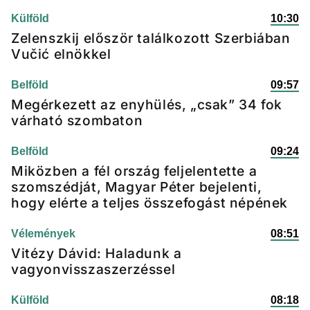
Külföld
10:30
Zelenszkij először találkozott Szerbiában
Vučić elnökkel
Belföld
09:57
Megérkezett az enyhülés, „csak” 34 fok
várható szombaton
Belföld
09:24
Miközben a fél ország feljelentette a
szomszédját, Magyar Péter bejelenti,
hogy elérte a teljes összefogást népének
Vélemények
08:51
Vitézy Dávid: Haladunk a
vagyonvisszaszerzéssel
Külföld
08:18