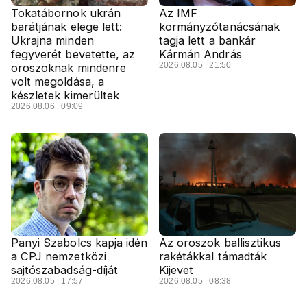
Tokatábornok ukrán
Az IMF
barátjának elege lett:
kormányzótanácsának
Ukrajna minden
tagja lett a bankár
fegyverét bevetette, az
Kármán András
2026.08.05 | 21:50
oroszoknak mindenre
volt megoldása, a
készletek kimerültek
2026.08.06 | 09:09
Panyi Szabolcs kapja idén
Az oroszok ballisztikus
a CPJ nemzetközi
rakétákkal támadták
sajtószabadság-díját
Kijevet
2026.08.05 | 17:57
2026.08.05 | 08:38