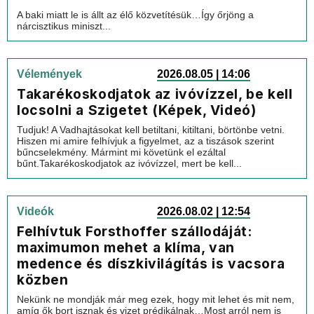
A baki miatt le is állt az élő közvetítésük…Így őrjöng a
nárcisztikus miniszt...
Vélemények
2026.08.05 | 14:06
Takarékoskodjatok az ivóvízzel, be kell
locsolni a Szigetet (Képek, Videó)
Tudjuk! A Vadhajtásokat kell betiltani, kitiltani, börtönbe vetni.
Hiszen mi amire felhívjuk a figyelmet, az a tiszások szerint
bűncselekmény. Mármint mi követünk el ezáltal
bűnt.Takarékoskodjatok az ivóvízzel, mert be kell...
Videók
2026.08.02 | 12:54
Felhívtuk Forsthoffer szállodáját:
maximumon mehet a klíma, van
medence és díszkivilágítás is vacsora
közben
Nekünk ne mondják már meg ezek, hogy mit lehet és mit nem,
amíg ők bort isznak és vizet prédikálnak…Most arról nem is