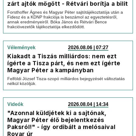
zárt ajtók mögött - Rétvári borítja a bilit
Forsthoffer Ágnes és Magyar Péter sajtótájékoztatója után a
Fidesz és a KDNP frakciója is beszámol az egyeztetésről,
annak eredményeiről. Bóka János és Rétvári Bence
frakcióvezetők tájékoztatója elkezdődött.
Vélemények
2026.08.06 | 07:27
Kiakadt a Tiszás milliárdos: nem ezt
ígérte a Tisza párt, és nem ezt ígérte
Magyar Péter a kampányban
Felföldi József Tisza-szopó milliárdos bejegyzését változtatás
nélkül közöljük.
Videók
2026.08.04 | 14:34
"Azonnal küldjétek ki a sajtónak,
Magyar Péter élő bejelentkezés
Paksról!" - így ordibált a melósaival
Rovar úr