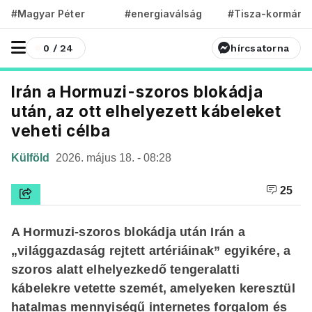
#Magyar Péter
#energiaválság
#Tisza-kormány
0 / 24
hírcsatorna
Irán a Hormuzi-szoros blokádja
után, az ott elhelyezett kábeleket
veheti célba
Külföld
2026. május 18. - 08:28
25
A Hormuzi-szoros blokádja után Irán a
„világgazdaság rejtett artériáinak” egyikére, a
szoros alatt elhelyezkedő tengeralatti
kábelekre vetette szemét, amelyeken keresztül
hatalmas mennyiségű internetes forgalom és