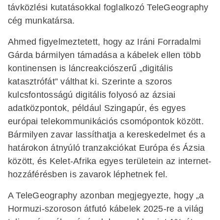
távközlési kutatásokkal foglalkozó TeleGeography
cég munkatársa.
Ahmed figyelmeztetett, hogy az Iráni Forradalmi
Gárda bármilyen támadása a kábelek ellen több
kontinensen is láncreakciószerű „digitális
katasztrófát” válthat ki. Szerinte a szoros
kulcsfontosságú digitális folyosó az ázsiai
adatközpontok, például Szingapúr, és egyes
európai telekommunikációs csomópontok között.
Bármilyen zavar lassíthatja a kereskedelmet és a
határokon átnyúló tranzakciókat Európa és Ázsia
között, és Kelet-Afrika egyes területein az internet-
hozzáférésben is zavarok léphetnek fel.
A TeleGeography azonban megjegyezte, hogy „a
Hormuzi-szoroson átfutó kábelek 2025-re a világ