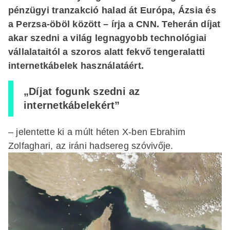
pénzügyi tranzakció halad át Európa, Ázsia és
a Perzsa-öböl között – írja a CNN. Teherán díjat
akar szedni a világ legnagyobb technológiai
vállalataitól a szoros alatt fekvő tengeralatti
internetkábelek használatáért.
„Díjat fogunk szedni az
internetkábelekért”
– jelentette ki a múlt héten X-ben Ebrahim
Zolfaghari, az iráni hadsereg szóvivője.