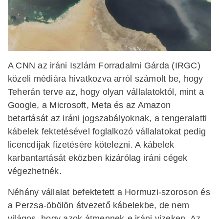
A CNN az iráni Iszlám Forradalmi Gárda (IRGC)
közeli médiára hivatkozva arról számolt be, hogy
Teherán terve az, hogy olyan vállalatoktól, mint a
Google, a Microsoft, Meta és az Amazon
betartását az iráni jogszabályoknak, a tengeralatti
kábelek fektetésével foglalkozó vállalatokat pedig
licencdíjak fizetésére kötelezni. A kábelek
karbantartását eközben kizárólag iráni cégek
végezhetnék.
Néhány vállalat befektetett a Hormuzi-szoroson és
a Perzsa-öbölön átvezető kábelekbe, de nem
világos, hogy azok átmennek-e iráni vizeken. Az