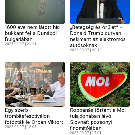
1600 éve nem látott híd
„Betegség és őrület” –
bukkant fel a Dunából
Donald Trump durván
Bulgáriában
nekiment az elektromos
2026.08.07 | 21:31
autósoknak
2026.08.07 | 20:12
Egy szerb
Robbanás történt a Mol
trombitafesztiválon
tulajdonában lévő
fotózták le Orbán Viktort
Slovnaft pozsonyi
2026.08.07 | 18:05
finomítójában
2026.08.07 | 17:01