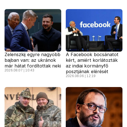
Zelenszkij egyre nagyobb
A Facebook bocsánatot
bajban van: az ukránok
kért, amiért korlátozták
már hátat fordítottak neki
az indiai kormányfő
2026.08.07 | 10:43
posztjának elérését
2026.08.06 | 12:19