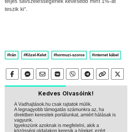
teljes sávszélességének kevesebb mint 1%-át
teszik ki”.
#Irán
#Közel-Kelet
#hormuzi-szoros
#internet kábel
Kedves Olvasóink!
A Vadhajtások.hu csak rajtatok múlik.
A legnagyobb támogatás számunkra az, ha
direktben keresitek portálunkat, amiért hálásak is
vagyunk.
Igyekszünk azoknak is megfelelni, akik a
közösségi oldalakon keresik a híreket, ezért