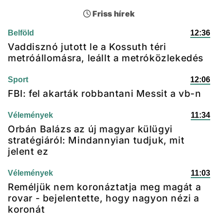
Friss hírek
Belföld
12:36
Vaddisznó jutott le a Kossuth téri
metróállomásra, leállt a metróközlekedés
Sport
12:06
FBI: fel akarták robbantani Messit a vb-n
Vélemények
11:34
Orbán Balázs az új magyar külügyi
stratégiáról: Mindannyian tudjuk, mit
jelent ez
Vélemények
11:03
Reméljük nem koronáztatja meg magát a
rovar - bejelentette, hogy nagyon nézi a
koronát