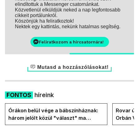
elindítottuk a Messenger csatornánkat.
Közvetlenül elküldjük neked a nap legfontosabb
cikkeit portálunkról.
Köszönjük ha feliratkoztok!
Nektek egy kattintás, nekünk hatalmas segítség.
Feliratkozom a hírcsatornára!
Mutasd a hozzászólásokat!
FONTOS
híreink
Órákon belül vége a bábszínháznak:
Rovar úr 
három jelölt közül "választ" ma
Orbán Vik
államfőt a Tisza-frakció
felelős a