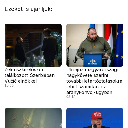
Ezeket is ajánljuk:
Zelenszkij először
Ukrajna magyarországi
találkozott Szerbiában
nagykövete szerint
Vučić elnökkel
további letartóztatásokra
10:30
lehet számítani az
aranykonvoj-ügyben
08:18