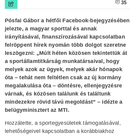
35
Pósfai Gábor a hétfői Facebook-bejegyzésében
jelezte, a magyar sporttal és annak
irányításával, finanszírozásával kapcsolatban
felröppent hírek nyomán több dolgot szeretne
leszögezni: „Múlt héten közösen tekintettük át
a sportállamtitkárság munkatársaival, hogy
melyek azok az ügyek, melyek akár hónapok
óta – tehát nem feltétlen csak az új kormány
megalakulása óta – döntésre, ellenjegyzésre
várnak, és közösen találunk és találtunk
mindezekre rövid távú megoldást” – idézte a
belügyminisztert az MTI.
Hozzátette, a sportegyesületek támogatásával,
lehetőségeivel kapcsolatban a korábbiakhoz