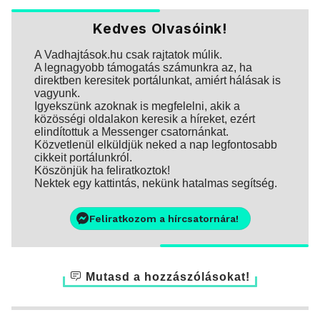
Kedves Olvasóink!
A Vadhajtások.hu csak rajtatok múlik.
A legnagyobb támogatás számunkra az, ha
direktben keresitek portálunkat, amiért hálásak is
vagyunk.
Igyekszünk azoknak is megfelelni, akik a
közösségi oldalakon keresik a híreket, ezért
elindítottuk a Messenger csatornánkat.
Közvetlenül elküldjük neked a nap legfontosabb
cikkeit portálunkról.
Köszönjük ha feliratkoztok!
Nektek egy kattintás, nekünk hatalmas segítség.
Feliratkozom a hírcsatornára!
Mutasd a hozzászólásokat!