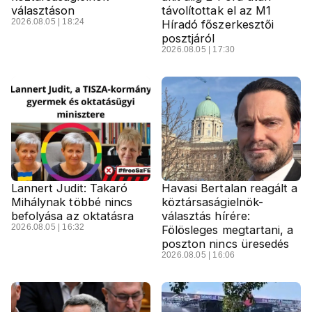
választáson
távolítottak el az M1
2026.08.05 | 18:24
Híradó főszerkesztői
posztjáról
2026.08.05 | 17:30
Lannert Judit: Takaró
Havasi Bertalan reagált a
Mihálynak többé nincs
köztársaságielnök-
befolyása az oktatásra
választás hírére:
2026.08.05 | 16:32
Fölösleges megtartani, a
poszton nincs üresedés
2026.08.05 | 16:06