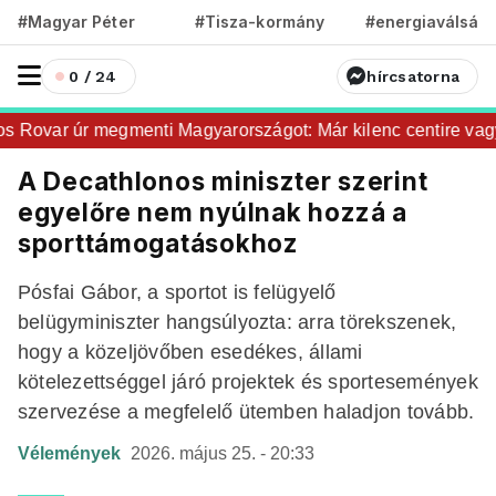
#Magyar Péter
#Tisza-kormány
#energiaválság
0 / 24
hírcsatorna
Rovar úr megmenti Magyarországot: Már kilenc centire vagyu
A Decathlonos miniszter szerint
egyelőre nem nyúlnak hozzá a
sporttámogatásokhoz
Pósfai Gábor, a sportot is felügyelő
belügyminiszter hangsúlyozta: arra törekszenek,
hogy a közeljövőben esedékes, állami
kötelezettséggel járó projektek és sportesemények
szervezése a megfelelő ütemben haladjon tovább.
Vélemények
2026. május 25. - 20:33