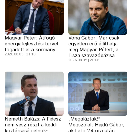
Magyar Péter: Átfogó
Vona Gábor: Már csak
energiafejlesztési tervet
egyetlen erő állíthatja
fogadott el a kormány
meg Magyar Pétert, a
2026.08.05 | 21:10
Tisza szavazóbázisa
2026.08.05 | 20:08
Németh Balázs: A Fidesz
„Megaláztak!” –
nem vesz részt a keddi
Megszólalt Hajdú Gábor,
köztársaságielnök-
akit alig 24 óra után