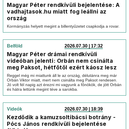
Magyar Péter rendkívüli bejelentése: A
vadhajtasok.hu miatt fog leállni az
ország
Kormányzás helyett megint a billentyűzetet csapkodja a rovar.
Belföld
2026.07.30 | 17:32
Magyar Péter drámai rendkívüli
videóban jelenti: Orbán nem csinálta
meg Paksot, hétfőtől ezért káosz lesz
Reggel még mi miattunk áll le az ország, délutánra meg már
Orbán Viktor miatt, mert nem csinálta meg Paksot rendesen.
Jó volt fél napig azt érezni mi vagyunk a főnökök, de jött Orbán
és hátra lettünk megint téve a sarokba.
Videók
2026.07.30 | 18:39
Kezdődik a kamuzsoltibácsi botrány -
Pócs János rendkívüli bejelentése