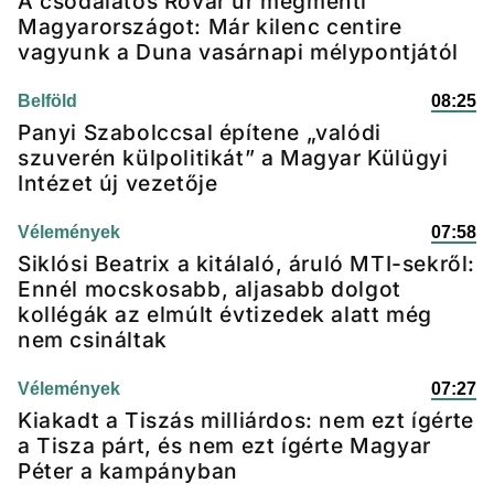
A csodálatos Rovar úr megmenti
Magyarországot: Már kilenc centire
vagyunk a Duna vasárnapi mélypontjától
Belföld
08:25
Panyi Szabolccsal építene „valódi
szuverén külpolitikát” a Magyar Külügyi
Intézet új vezetője
Vélemények
07:58
Siklósi Beatrix a kitálaló, áruló MTI-sekről:
Ennél mocskosabb, aljasabb dolgot
kollégák az elmúlt évtizedek alatt még
nem csináltak
Vélemények
07:27
Kiakadt a Tiszás milliárdos: nem ezt ígérte
a Tisza párt, és nem ezt ígérte Magyar
Péter a kampányban