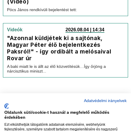
(Videó)
Pócs János rendkívüli bejelentést tett:
Videók
2026.08.04 | 14:34
"Azonnal küldjétek ki a sajtónak,
Magyar Péter élő bejelentkezés
Paksról!" - így ordibált a melósaival
Rovar úr
A baki miatt le is állt az élő közvetítésük…Így őrjöng a
nárcisztikus miniszt...
Adatvédelmi irányelvek
Oldalunk süti/cookie-t használ a megfelelő működés
vadhajtások
érdekében
Ezt elküldhetjük látogatóink adatainak elemzésére, webhelyünk
fejlesztésére, személyre szabott tartalom megjelenítésére és nagyszerű