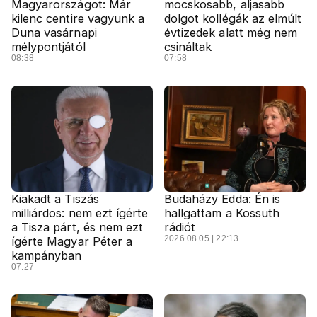
Magyarországot: Már
mocskosabb, aljasabb
kilenc centire vagyunk a
dolgot kollégák az elmúlt
Duna vasárnapi
évtizedek alatt még nem
mélypontjától
csináltak
08:38
07:58
Kiakadt a Tiszás
Budaházy Edda: Én is
milliárdos: nem ezt ígérte
hallgattam a Kossuth
a Tisza párt, és nem ezt
rádiót
2026.08.05 | 22:13
ígérte Magyar Péter a
kampányban
07:27