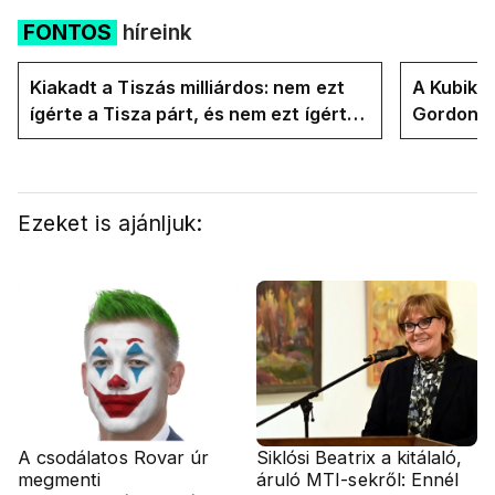
FONTOS
híreink
Kiakadt a Tiszás milliárdos: nem ezt
A Kubik t
ígérte a Tisza párt, és nem ezt ígérte
Gordon D
Magyar Péter a kampányban
Magyar P
Ezeket is ajánljuk:
A csodálatos Rovar úr
Siklósi Beatrix a kitálaló,
megmenti
áruló MTI-sekről: Ennél