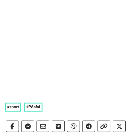
#sport
#Pósfai