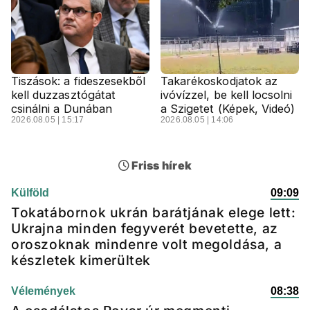
Tiszások: a fideszesekből
Takarékoskodjatok az
kell duzzasztógátat
ivóvízzel, be kell locsolni
csinálni a Dunában
a Szigetet (Képek, Videó)
2026.08.05 | 15:17
2026.08.05 | 14:06
Friss hírek
Külföld
09:09
Tokatábornok ukrán barátjának elege lett:
Ukrajna minden fegyverét bevetette, az
oroszoknak mindenre volt megoldása, a
készletek kimerültek
Vélemények
08:38