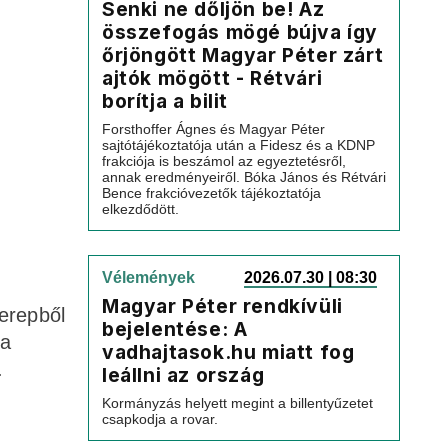
Senki ne dőljön be! Az
összefogás mögé bújva így
őrjöngött Magyar Péter zárt
ajtók mögött - Rétvári
borítja a bilit
Forsthoffer Ágnes és Magyar Péter
sajtótájékoztatója után a Fidesz és a KDNP
frakciója is beszámol az egyeztetésről,
annak eredményeiről. Bóka János és Rétvári
Bence frakcióvezetők tájékoztatója
elkezdődött.
Vélemények
2026.07.30 | 08:30
Magyar Péter rendkívüli
zerepből
bejelentése: A
 a
vadhajtasok.hu miatt fog
.
leállni az ország
Kormányzás helyett megint a billentyűzetet
csapkodja a rovar.