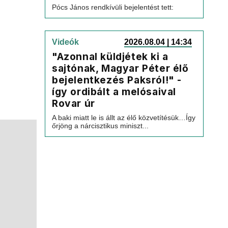
Pócs János rendkívüli bejelentést tett:
Videók
2026.08.04 | 14:34
"Azonnal küldjétek ki a
sajtónak, Magyar Péter élő
bejelentkezés Paksról!" -
így ordibált a melósaival
Rovar úr
A baki miatt le is állt az élő közvetítésük…Így
őrjöng a nárcisztikus miniszt...