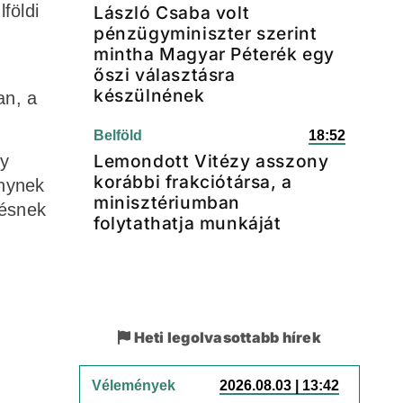
földi
László Csaba volt
pénzügyminiszter szerint
mintha Magyar Péterék egy
őszi választásra
készülnének
an, a
Belföld
18:52
Lemondott Vitézy asszony
gy
korábbi frakciótársa, a
énynek
minisztériumban
zésnek
folytathatja munkáját
Heti legolvasottabb hírek
Vélemények
2026.08.03 | 13:42