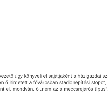
ezető úgy könyveli el sajátjaként a házigazdai s
 ő hirdetett a fővárosban stadionépítési stopot,
t el, mondván, ő „nem az a meccsrejárós típus”