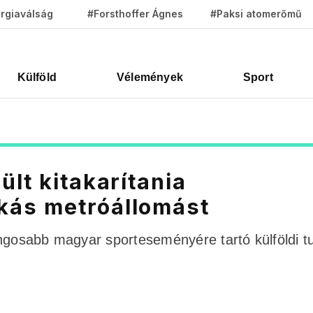
rgiaválság
#Forsthoffer Ágnes
#Paksi atomerőmű
Külföld
Vélemények
Sport
lt kitakarítania
kás metróállomást
ngosabb magyar sporteseményére tartó külföldi tu