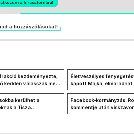
ratkozom a hírcsatornára!
sd a hozzászólásokat!
-frakció kezdeményezte,
Életveszélyes fenyegetés
vő kedden válasszák meg
kapott Majka, elmaradhat
ztársasági elnököt
erdélyi koncertje
sokba kerülhet a
Facebook-kormányzás: Ro
knak a Tisza
kommentje után visszavon
letlensége
közmédia vezetősége Haj
Borsa megbízatását