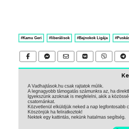
#Kamu Geri
#liberálisok
#Bajnokok Ligája
#Puská
Ke
A Vadhajtások.hu csak rajtatok múlik.
A legnagyobb támogatás számunkra az, ha direktbe
Igyekszünk azoknak is megfelelni, akik a közösség
csatornánkat.
Közvetlenül elküldjük neked a nap legfontosabb ci
Köszönjük ha feliratkoztok!
Nektek egy kattintás, nekünk hatalmas segítség.