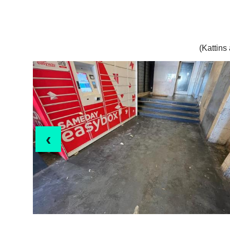
(Kattins
‹