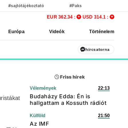
#sajtótájékoztató
#Paks
EUR 362.34 :
USD 314.1 :
Európa
Videók
Történelem
hírcsatorna
Friss hírek
Vélemények
22:13
Budaházy Edda: Én is
ristákat
hallgattam a Kossuth rádiót
Külföld
21:50
Az IMF