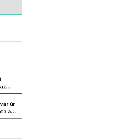
t
 az
var úr
ta a
dú és