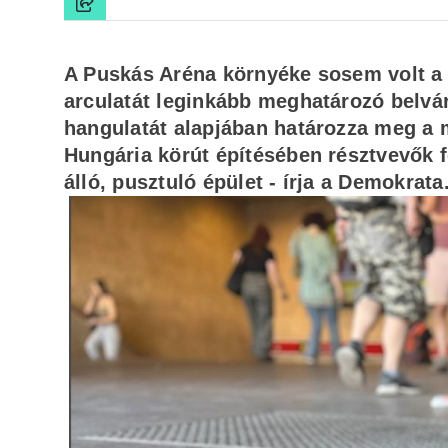
A Puskás Aréna környéke sosem volt a
arculatát leginkább meghatározó belvár
hangulatát alapjában határozza meg a m
Hungária körút építésében résztvevők f
álló, pusztuló épület - írja a Demokrata