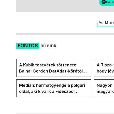
Feli
Muta
FONTOS
híreink
A Kubik testvérek története:
A Tisza
Bajnai Gordon DatAdat-körétől
hogy jö
az ECDA-n át Magyar Péter
az új kö
közvetlen stábjáig
Medián: harmatgyenge a polgári
Nagyon 
oldal, aki kiválik a Fideszből
magyaro
elbúcsúzhat 2030-ban
felkészü