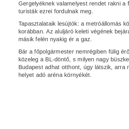
Gergelyéknek valamelyest rendet rakni a 
turisták ezrei fordulnak meg.
Tapasztalataik lesújtók: a metróállomás k
korábban. Az aluljáró keleti végének bej
másik felén nyakig ér a gaz.
Bár a főpolgármester nemrégiben fülig érő
közeleg a BL-döntő, s milyen nagy büszk
Budapest adhat otthont, úgy látszik, arra
helyet adó aréna környékét.