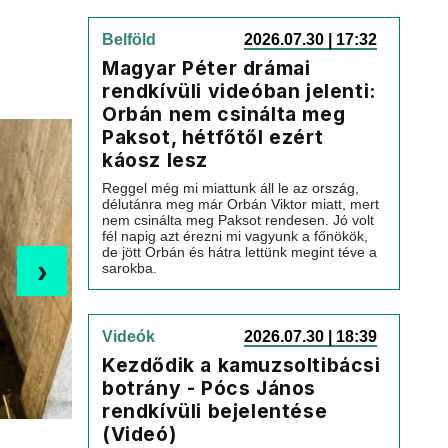
Belföld
2026.07.30 | 17:32
Magyar Péter drámai
rendkívüli videóban jelenti:
Orbán nem csinálta meg
Paksot, hétfőtől ezért
káosz lesz
Reggel még mi miattunk áll le az ország,
délutánra meg már Orbán Viktor miatt, mert
nem csinálta meg Paksot rendesen. Jó volt
fél napig azt érezni mi vagyunk a főnökök,
de jött Orbán és hátra lettünk megint téve a
›
sarokba.
Videók
2026.07.30 | 18:39
Kezdődik a kamuzsoltibácsi
botrány - Pócs János
rendkívüli bejelentése
(Videó)