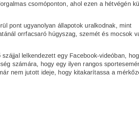
forgalmas csomóponton, ahol ezen a hétvégén kül
örül pont ugyanolyan állapotok uralkodnak, mint
áratánál orrfacsaró húgyszag, szemét és mocsok v
 szájjal lelkendezett egy Facebook-videóban, ho
eség számára, hogy egy ilyen rangos sportesem
 már nem jutott ideje, hogy kitakarítassa a mérkő