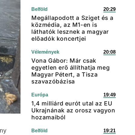
Belföld
20:29
Megállapodott a Sziget és a
közmédia, az M1-en is
láthatók lesznek a magyar
előadók koncertjei
Vélemények
20:08
Vona Gábor: Már csak
egyetlen erő állíthatja meg
Magyar Pétert, a Tisza
szavazóbázisa
Európa
19:49
1,4 milliárd eurót utal az EU
Ukrajnának az orosz vagyon
hozamaiból
ony
Belföld
19:21