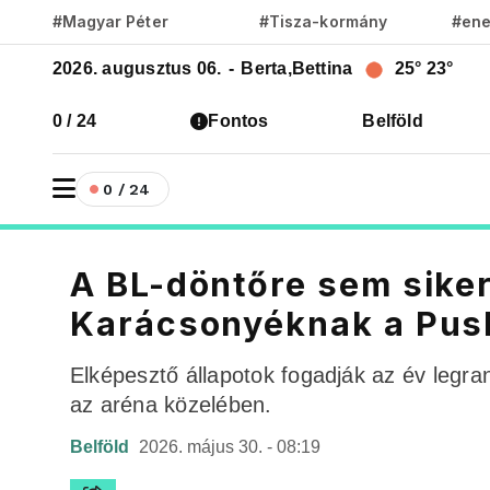
#Magyar Péter
#Tisza-kormány
#ene
2026. augusztus 06.
-
Berta,Bettina
25°
23°
0 / 24
Fontos
Belföld
0 / 24
A BL-döntőre sem sikerü
Karácsonyéknak a Pus
Elképesztő állapotok fogadják az év legra
az aréna közelében.
Belföld
2026. május 30. - 08:19