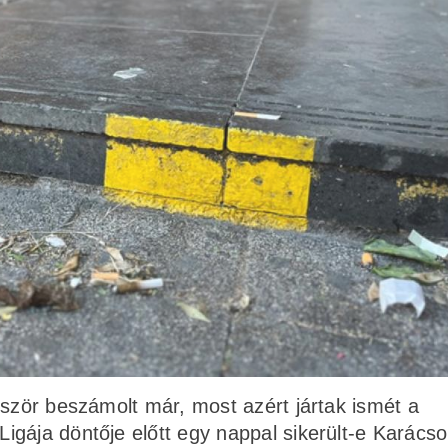
bször beszámolt már, most azért jártak ismét a
igája döntője előtt egy nappal sikerült-e Karács