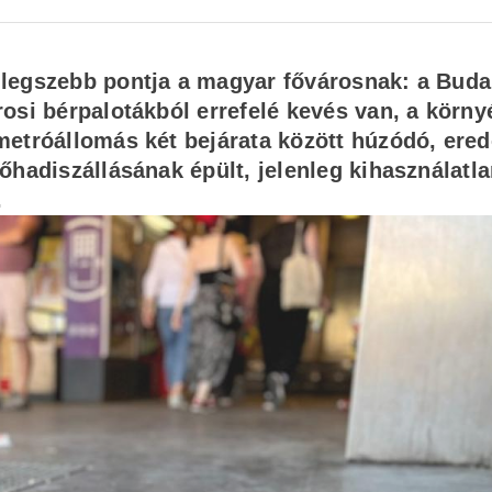
 legszebb pontja a magyar fővárosnak: a Buda
osi bérpalotákból errefelé kevés van, a körny
etróállomás két bejárata között húzódó, ered
őhadiszállásának épült, jelenleg kihasználatla
.