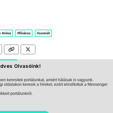
s Aréna
#főváros
#szemét
dves Olvasóink!
n keresitek portálunkat, amiért hálásak is vagyunk.
i oldalakon keresik a híreket, ezért elindítottuk a Messenger
kkeit portálunkról.