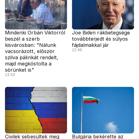
Mindenki Orbán Viktorról
Joe Biden rákbetegsége
beszél a szerb
továbbterjedt és súlyos
kisvárosban: "Nálunk
fájdalmakkal jár
12:49
vacsorázott, először
szilva pálinkát rendelt,
majd megkóstolta a
sörünket is"
13:53
Civilek sebesültek meg
Bulgária bekérette az