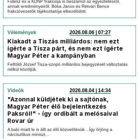
Fidesz és a KDNP frakciója is beszámol az egyeztetésről,
annak eredményeiről. Bóka János és Rétvári Bence
frakcióvezetők tájékoztatója elkezdődött.
Vélemények
2026.08.06 | 07:27
Kiakadt a Tiszás milliárdos: nem ezt
ígérte a Tisza párt, és nem ezt ígérte
Magyar Péter a kampányban
Felföldi József Tisza-szopó milliárdos bejegyzését változtatás
nélkül közöljük.
Videók
2026.08.04 | 14:34
"Azonnal küldjétek ki a sajtónak,
Magyar Péter élő bejelentkezés
Paksról!" - így ordibált a melósaival
Rovar úr
A baki miatt le is állt az élő közvetítésük…Így őrjöng a
nárcisztikus miniszt...