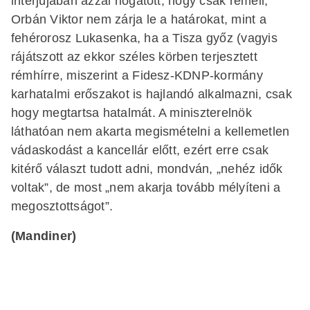
interjújában azzal riogatott, hogy csak reméli,
Orbán Viktor nem zárja le a határokat, mint a
fehérorosz Lukasenka, ha a Tisza győz (vagyis
rájátszott az ekkor széles körben terjesztett
rémhírre, miszerint a Fidesz-KDNP-kormány
karhatalmi erőszakot is hajlandó alkalmazni, csak
hogy megtartsa hatalmát. A miniszterelnök
láthatóan nem akarta megismételni a kellemetlen
vádaskodást a kancellár előtt, ezért erre csak
kitérő választ tudott adni, mondván, „nehéz idők
voltak”, de most „nem akarja tovább mélyíteni a
megosztottságot”.
(Mandiner)