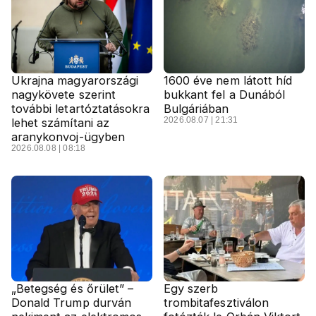
Ukrajna magyarországi
1600 éve nem látott híd
nagykövete szerint
bukkant fel a Dunából
további letartóztatásokra
Bulgáriában
2026.08.07 | 21:31
lehet számítani az
aranykonvoj-ügyben
2026.08.08 | 08:18
„Betegség és őrület” –
Egy szerb
Donald Trump durván
trombitafesztiválon