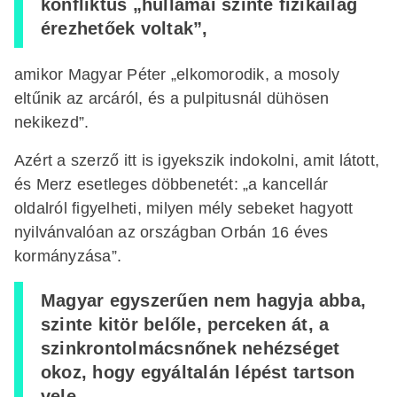
konfliktus „hullámai szinte fizikailag
érezhetőek voltak”,
amikor Magyar Péter „elkomorodik, a mosoly
eltűnik az arcáról, és a pulpitusnál dühösen
nekikezd”.
Azért a szerző itt is igyekszik indokolni, amit látott,
és Merz esetleges döbbenetét: „a kancellár
oldalról figyelheti, milyen mély sebeket hagyott
nyilvánvalóan az országban Orbán 16 éves
kormányzása”.
Magyar egyszerűen nem hagyja abba,
szinte kitör belőle, perceken át, a
szinkrontolmácsnőnek nehézséget
okoz, hogy egyáltalán lépést tartson
vele.