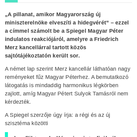
„A pillanat, amikor Magyarország új
miniszterelnöke elveszíti a hidegvérét” – ezzel
a címmel számolt be a Spiegel Magyar Péter
indulatos reakciójáról, amelyre a Friedrich
Merz kancellárral tartott közös
sajtótájékoztatón került sor.
A német lap szerint Merz kancellár láthatóan nagy
reményeket fűz Magyar Péterhez. A bemutatkozó
látogatás is mindaddig harmonikus légkörben
zajlott, amíg Magyar Pétert Sulyok Tamásról nem
kérdezték.
A Spiegel szerzője úgy írja: a régi és az új
szisztéma közötti