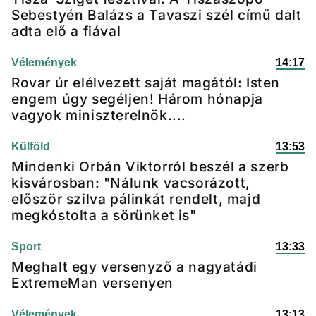
Sebestyén Balázs a Tavaszi szél című dalt
adta elő a fiával
Vélemények
14:17
Rovar úr elélvezett saját magától: Isten
engem úgy segéljen! Három hónapja
vagyok miniszterelnök....
Külföld
13:53
Mindenki Orbán Viktorról beszél a szerb
kisvárosban: "Nálunk vacsorázott,
először szilva pálinkát rendelt, majd
megkóstolta a sörünket is"
Sport
13:33
Meghalt egy versenyző a nagyatádi
ExtremeMan versenyen
Vélemények
13:13