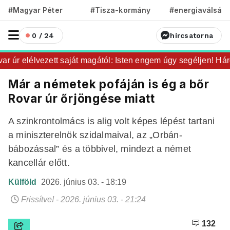
#Magyar Péter
#Tisza-kormány
#energiaválság
0 / 24
hírcsatorna
úr elélvezett saját magától: Isten engem úgy segéljen! Három
Már a németek pofáján is ég a bőr
Rovar úr őrjöngése miatt
A szinkrontolmács is alig volt képes lépést tartani
a miniszterelnök szidalmaival, az „Orbán-
bábozással” és a többivel, mindezt a német
kancellár előtt.
Külföld
2026. június 03. - 18:19
Frissítve! - 2026. június 03. - 21:24
132