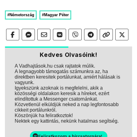
#Németország
#Magyar Péter
Kedves Olvasóink!
A Vadhajtások.hu csak rajtatok múlik.
A legnagyobb támogatás számunkra az, ha
direktben keresitek portálunkat, amiért hálásak is
vagyunk.
Igyekszünk azoknak is megfelelni, akik a
közösségi oldalakon keresik a híreket, ezért
elindítottuk a Messenger csatornánkat.
Közvetlenül elküldjük neked a nap legfontosabb
cikkeit portálunkról.
Köszönjük ha feliratkoztok!
Nektek egy kattintás, nekünk hatalmas segítség.
Feliratkozom a hírcsatornára!