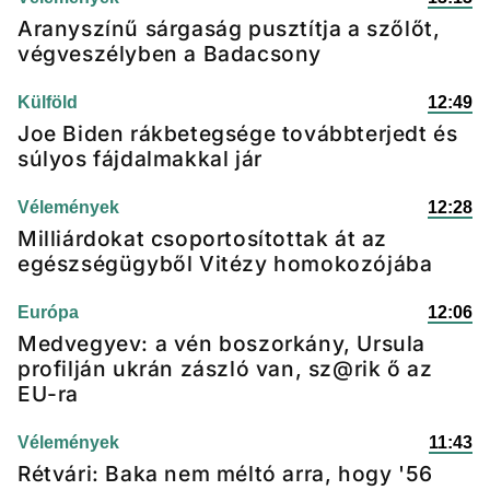
Aranyszínű sárgaság pusztítja a szőlőt,
végveszélyben a Badacsony
Külföld
12:49
Joe Biden rákbetegsége továbbterjedt és
súlyos fájdalmakkal jár
Vélemények
12:28
Milliárdokat csoportosítottak át az
egészségügyből Vitézy homokozójába
Európa
12:06
Medvegyev: a vén boszorkány, Ursula
profilján ukrán zászló van, sz@rik ő az
EU-ra
Vélemények
11:43
Rétvári: Baka nem méltó arra, hogy '56