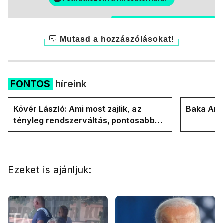
Mutasd a hozzászólásokat!
FONTOS
híreink
Kövér László: Ami most zajlik, az
Baka Andr
tényleg rendszerváltás, pontosabban
rendszervisszaváltás
Ezeket is ajánljuk: