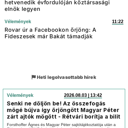
hetvenedik évfordulóján köztársasági
elnök legyen
Vélemények
11:22
Rovar úr a Facebookon őrjöng: A
Fideszesek már Bakát támadják
Heti legolvasottabb hírek
Vélemények
2026.08.03 | 13:42
Senki ne dőljön be! Az összefogás
mögé bújva így őrjöngött Magyar Péter
zárt ajtók mögött - Rétvári borítja a bilit
Forsthoffer Ágnes és Magyar Péter sajtótájékoztatója után a