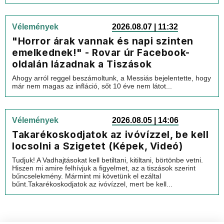
Vélemények
2026.08.07 | 11:32
"Horror árak vannak és napi szinten
emelkednek!" - Rovar úr Facebook-
oldalán lázadnak a Tiszások
Ahogy arról reggel beszámoltunk, a Messiás bejelentette, hogy
már nem magas az infláció, sőt 10 éve nem látot...
Vélemények
2026.08.05 | 14:06
Takarékoskodjatok az ivóvízzel, be kell
locsolni a Szigetet (Képek, Videó)
Tudjuk! A Vadhajtásokat kell betiltani, kitiltani, börtönbe vetni.
Hiszen mi amire felhívjuk a figyelmet, az a tiszások szerint
bűncselekmény. Mármint mi követünk el ezáltal
bűnt.Takarékoskodjatok az ivóvízzel, mert be kell...