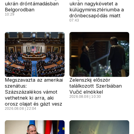
ukrán dróntámadásban
ukrán nagykövetet a
Belgorodban
külügyminisztériumba a
10:29
drónbecsapódás miatt
07:43
Megszavazta az amerikai
Zelenszkij először
szenátus:
találkozott Szerbiában
Százszázalékos vámot
Vučić elnökkel
2026.08.08 | 10:30
vethetnek ki arra, aki
orosz olajat és gázt vesz
2026.08.08 | 22:04