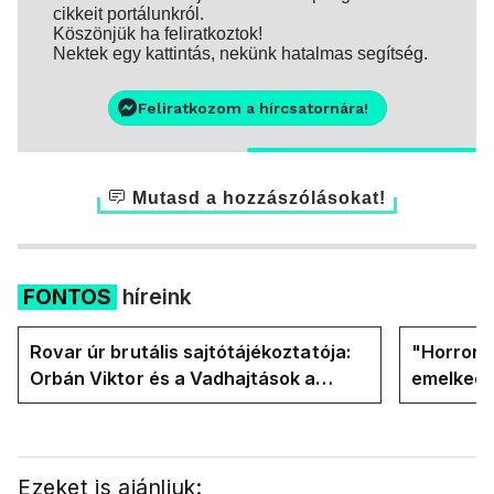
cikkeit portálunkról.
Köszönjük ha feliratkoztok!
Nektek egy kattintás, nekünk hatalmas segítség.
Feliratkozom a hírcsatornára!
Mutasd a hozzászólásokat!
FONTOS
híreink
Rovar úr brutális sajtótájékoztatója:
"Horror á
Orbán Viktor és a Vadhajtások a
emelkedn
felelős a kialakult helyzetért
oldalán l
Ezeket is ajánljuk: