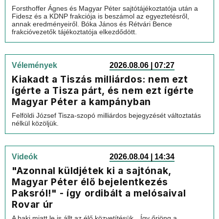
Forsthoffer Ágnes és Magyar Péter sajtótájékoztatója után a
Fidesz és a KDNP frakciója is beszámol az egyeztetésről,
annak eredményeiről. Bóka János és Rétvári Bence
frakcióvezetők tájékoztatója elkezdődött.
Vélemények
2026.08.06 | 07:27
Kiakadt a Tiszás milliárdos: nem ezt
ígérte a Tisza párt, és nem ezt ígérte
Magyar Péter a kampányban
Felföldi József Tisza-szopó milliárdos bejegyzését változtatás
nélkül közöljük.
Videók
2026.08.04 | 14:34
"Azonnal küldjétek ki a sajtónak,
Magyar Péter élő bejelentkezés
Paksról!" - így ordibált a melósaival
Rovar úr
A baki miatt le is állt az élő közvetítésük…Így őrjöng a