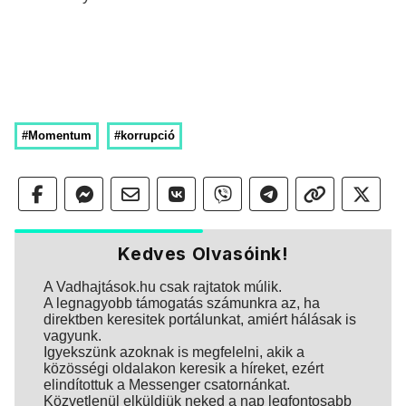
#Momentum
#korrupció
Kedves Olvasóink!
A Vadhajtások.hu csak rajtatok múlik.
A legnagyobb támogatás számunkra az, ha
direktben keresitek portálunkat, amiért hálásak is
vagyunk.
Igyekszünk azoknak is megfelelni, akik a
közösségi oldalakon keresik a híreket, ezért
elindítottuk a Messenger csatornánkat.
Közvetlenül elküldjük neked a nap legfontosabb