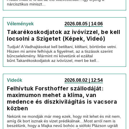
nárcisztikus miniszt...
Vélemények
2026.08.05 | 14:06
Takarékoskodjatok az ivóvízzel, be kell
locsolni a Szigetet (Képek, Videó)
Tudjuk! A Vadhajtásokat kell betiltani, kitiltani, börtönbe vetni.
Hiszen mi amire felhívjuk a figyelmet, az a tiszások szerint
bűncselekmény. Mármint mi követünk el ezáltal
bűnt.Takarékoskodjatok az ivóvízzel, mert be kell...
Videók
2026.08.02 | 12:54
Felhívtuk Forsthoffer szállodáját:
maximumon mehet a klíma, van
medence és díszkivilágítás is vacsora
közben
Nekünk ne mondják már meg ezek, hogy mit lehet és mit nem,
amíg ők bort isznak és vizet prédikálnak…Most arról nem is
beszélünk, hogy a Majka nevű bohóc a siófoki Plázson ugrált