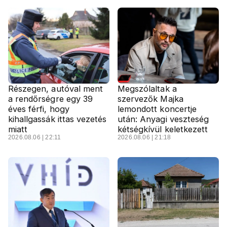
Részegen, autóval ment
Megszólaltak a
a rendőrségre egy 39
szervezők Majka
éves férfi, hogy
lemondott koncertje
kihallgassák ittas vezetés
után: Anyagi veszteség
miatt
kétségkívül keletkezett
2026.08.06 | 22:11
2026.08.06 | 21:18