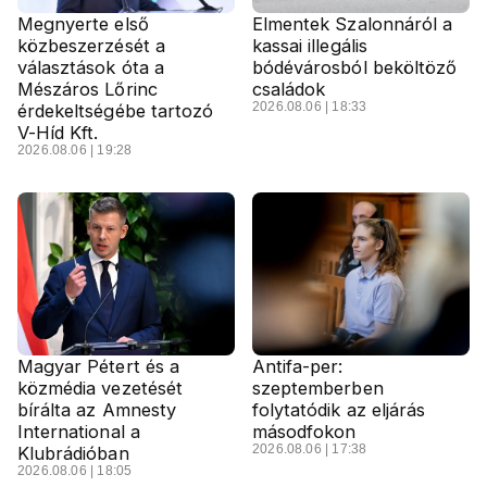
Megnyerte első
Elmentek Szalonnáról a
közbeszerzését a
kassai illegális
választások óta a
bódévárosból beköltöző
Mészáros Lőrinc
családok
2026.08.06 | 18:33
érdekeltségébe tartozó
V-Híd Kft.
2026.08.06 | 19:28
Magyar Pétert és a
Antifa-per:
közmédia vezetését
szeptemberben
bírálta az Amnesty
folytatódik az eljárás
International a
másodfokon
2026.08.06 | 17:38
Klubrádióban
2026.08.06 | 18:05