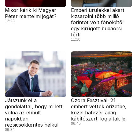
Mikor kérik ki Magyar
Emberi ürülékkel akart
Péter mentelmi jogát?
kizsarolni több millió
12:23
forintot volt főnökétől
egy kirúgott budaörsi
férfi
11:10
Játszunk el a
Ozora Fesztivál: 21
gondolattal, hogy mi lett
embert vettek őrizetbe,
volna az elmúlt
közel hatezer adag
napokban
kábítószert foglaltak le
06:45
rezsicsökkentés nélkül
09:34