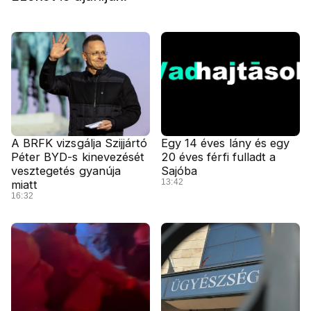
A BRFK vizsgálja Szijjártó
Egy 14 éves lány és egy
Péter BYD-s kinevezését
20 éves férfi fulladt a
vesztegetés gyanúja
Sajóba
13:42
miatt
16:32