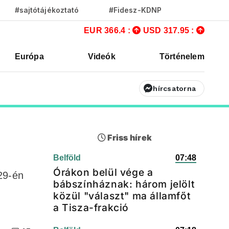
#sajtótájékoztató
#Fidesz-KDNP
EUR 366.4 :
USD 317.95 :
Európa
Videók
Történelem
hírcsatorna
Friss hírek
Belföld
07:48
Órákon belül vége a
29-én
bábszínháznak: három jelölt
közül "választ" ma államfőt
a Tisza-frakció