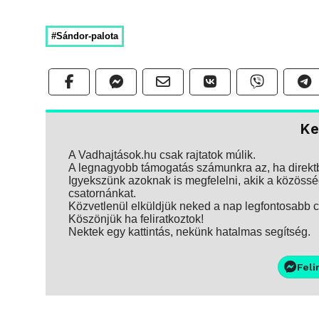
#Sándor-palota
Ke
A Vadhajtások.hu csak rajtatok múlik.
A legnagyobb támogatás számunkra az, ha direktbe
Igyekszünk azoknak is megfelelni, akik a közösség
csatornánkat.
Közvetlenül elküldjük neked a nap legfontosabb ci
Köszönjük ha feliratkoztok!
Nektek egy kattintás, nekünk hatalmas segítség.
Feli