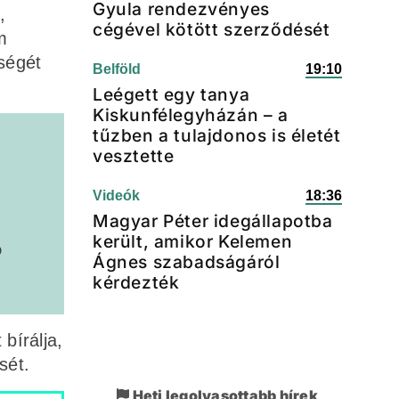
Gyula rendezvényes
,
cégével kötött szerződését
m
ségét
Belföld
19:10
Leégett egy tanya
Kiskunfélegyházán – a
tűzben a tulajdonos is életét
vesztette
Videók
18:36
Magyar Péter idegállapotba
került, amikor Kelemen
ó
Ágnes szabadságáról
kérdezték
bírálja,
sét.
Heti legolvasottabb hírek