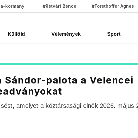
za-kormány
#Rétvári Bence
#Forsthoffer Ágnes
Külföld
Vélemények
Sport
 Sándor-palota a Velencei
beadványokat
sést, amelyet a köztársasági elnök 2026. május 