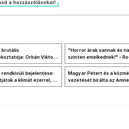
sd a hozzászólásokat!
 brutális
"Horror árak vannak és na
ékoztatója: Orbán Viktor
szinten emelkednek!" - Ro
hajtások a felelős a
Facebook-oldalán lázadna
t helyzetért
Tiszások
 rendkívüli bejelentése:
Magyar Pétert és a közmé
átok a klímát ezerrel, a
vezetését bírálta az Amn
letekerhetitek, vége az
International a Klubrádió
válságnak