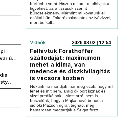
börtönbe vetni. Hiszen mi amire felhívjuk a
figyelmet, az a tiszások szerint
bűncselekmény. Mármint mi követünk el
ezáltal bűnt.Takarékoskodjatok az ivóvízzel,
mert be kell...
Videók
2026.08.02 | 12:54
Felhívtuk Forsthoffer
pi
szállodáját: maximumon
var úr
mehet a klíma, van
k a
medence és díszkivilágítás
dia
is vacsora közben
esty
Nekünk ne mondják már meg ezek, hogy mit
ban
lehet és mit nem, amíg ők bort isznak és
vizet prédikálnak…Most arról nem is
beszélünk, hogy a Majka nevű bohóc a
siófoki Plázson ugrált tegnap, meg
hamarosan megtartják a Sziget feszt...