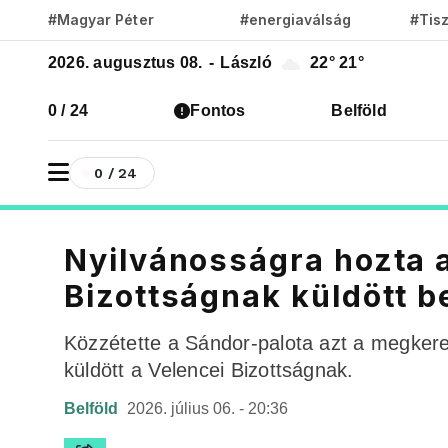
#Magyar Péter
#energiaválság
#Tis
2026. augusztus 08.
-
László
22°
21°
0 / 24
Fontos
Belföld
0 / 24
Nyilvánosságra hozta a
Bizottságnak küldött 
Közzétette a Sándor-palota azt a megkere
küldött a Velencei Bizottságnak.
Belföld
2026. július 06. - 20:36