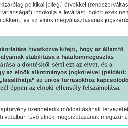
zárólag politikai jellegű érvekkel (rendszerváltás
atlansága”) indokolja a leváltást, holott ezek ne
si okként, és az elnök megválasztásának jogszerű
korlatára hivatkozva kifejti, hogy az államfő
abályainak stabilitása a hatalommegosztás
rása a döntésből sérti ezt az elvet, és a
gy az elnök alkotmányos jogköreivel (például:
lassíthatja” az uniós forrásokhoz kapcsolód
i cél éppen az elnöki ellensúly felszámolása.
aptörvény tizenhetedik módosításának tervezetét 
 hivatalban lévő elnök megbízatásának megszűné