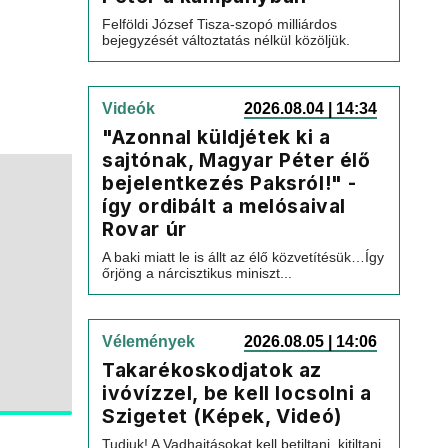
Felföldi József Tisza-szopó milliárdos
bejegyzését változtatás nélkül közöljük.
Videók
2026.08.04 | 14:34
"Azonnal küldjétek ki a
sajtónak, Magyar Péter élő
bejelentkezés Paksról!" -
így ordibált a melósaival
Rovar úr
A baki miatt le is állt az élő közvetítésük…Így
őrjöng a nárcisztikus miniszt...
Vélemények
2026.08.05 | 14:06
Takarékoskodjatok az
ivóvízzel, be kell locsolni a
Szigetet (Képek, Videó)
Tudjuk! A Vadhajtásokat kell betiltani, kitiltani,