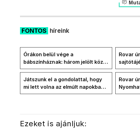
Muta
FONTOS
híreink
Órákon belül vége a
Rovar úr
bábszínháznak: három jelölt közül
sajtótáj
"választ" ma államfőt a Tisza-
és a Vad
frakció
kialakul
Játszunk el a gondolattal, hogy
Rovar úr
mi lett volna az elmúlt napokban
Nyomhatj
rezsicsökkentés nélkül
hűtőket 
energia
Ezeket is ajánljuk: