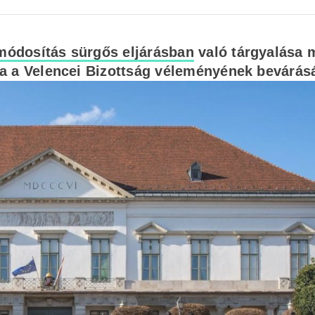
módosítás sürgős eljárásban
való tárgyalása m
olna a Velencei Bizottság véleményének bevárás