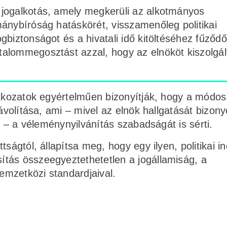
t jogalkotás, amely megkerüli az alkotmányos
mánybíróság hatáskörét, visszamenőleg politikai
ogbiztonságot és a hivatali idő kitöltéséhez fűződő
talommegosztást azzal, hogy az elnököt kiszolgál
atkozatok egyértelműen bizonyítják, hogy a módos
távolítása, ami – mivel az elnök hallgatását bizon
i – a véleménynyilvánítás szabadságát is sérti.
tságtól, állapítsa meg, hogy egy ilyen, politikai i
tás összeegyeztethetetlen a jogállamiság, a
mzetközi standardjaival.