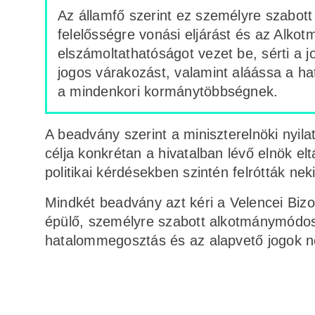
Az államfő szerint ez személyre szabot
felelősségre vonási eljárást és az Alkot
elszámoltathatóságot vezet be, sérti a j
jogos várakozást, valamint aláássa a ha
a mindenkori kormánytöbbségnek.
A beadvány szerint a miniszterelnöki nyil
célja konkrétan a hivatalban lévő elnök el
politikai kérdésekben szintén felrótták nek
Mindkét beadvány azt kéri a Velencei Bizot
épülő, személyre szabott alkotmánymódosí
hatalommegosztás és az alapvető jogok ne