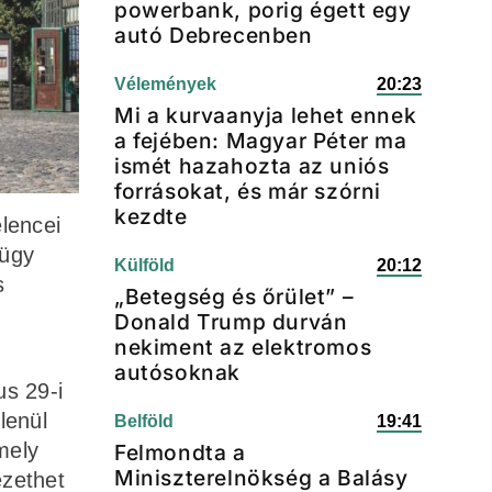
powerbank, porig égett egy
autó Debrecenben
Vélemények
20:23
Mi a kurvaanyja lehet ennek
a fejében: Magyar Péter ma
ismét hazahozta az uniós
forrásokat, és már szórni
kezdte
lencei
 ügy
Külföld
20:12
s
„Betegség és őrület” –
Donald Trump durván
nekiment az elektromos
autósoknak
s 29-i
lenül
Belföld
19:41
amely
Felmondta a
Miniszterelnökség a Balásy
ezethet