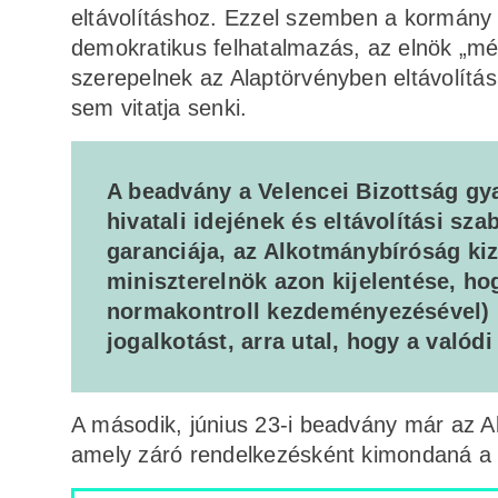
eltávolításhoz. Ezzel szemben a kormány ki
demokratikus felhatalmazás, az elnök „mélt
szerepelnek az Alaptörvényben eltávolítá
sem vitatja senki.
A beadvány a Velencei Bizottság gya
hivatali idejének és eltávolítási sz
garanciája, az Alkotmánybíróság kizá
miniszterelnök azon kijelentése, ho
normakontroll kezdeményezésével) „
jogalkotást, arra utal, hogy a valód
A második, június 23-i beadvány már az Al
amely záró rendelkezésként kimondaná a