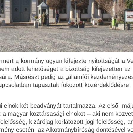
 mert a kormány ugyan kifejezte nyitottságát a Ve
em adott lehetőséget a bizottság kifejezetten az
ására. Másrészt pedig az „államfői kezdeményezé
kapcsolatban tapasztalt fokozott közérdeklődésre
 elnök két beadványát tartalmazza. Az első, máju
nt a magyar köztársasági elnököt – aki nem közvet
felelősség, kizárólag korlátozott jogi felelősség, 
mény esetén, az Alkotmánybíróság döntésével v