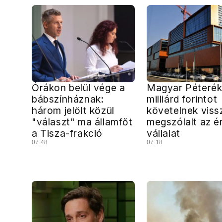
Órákon belül vége a
Magyar Péteré
bábszínháznak:
milliárd forintot
három jelölt közül
követelnek viss
"választ" ma államfőt
megszólalt az ér
a Tisza-frakció
vállalat
07:48
07:18