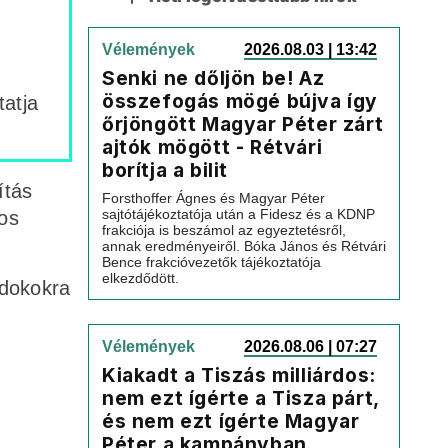
Vélemények
2026.08.03 | 13:42
Senki ne dőljön be! Az
összefogás mögé bújva így
tatja
őrjöngött Magyar Péter zárt
ajtók mögött - Rétvári
borítja a bilit
ítás
Forsthoffer Ágnes és Magyar Péter
sajtótájékoztatója után a Fidesz és a KDNP
yos
frakciója is beszámol az egyeztetésről,
annak eredményeiről. Bóka János és Rétvári
Bence frakcióvezetők tájékoztatója
elkezdődött.
ndokokra
Vélemények
2026.08.06 | 07:27
Kiakadt a Tiszás milliárdos:
nem ezt ígérte a Tisza párt,
és nem ezt ígérte Magyar
Péter a kampányban