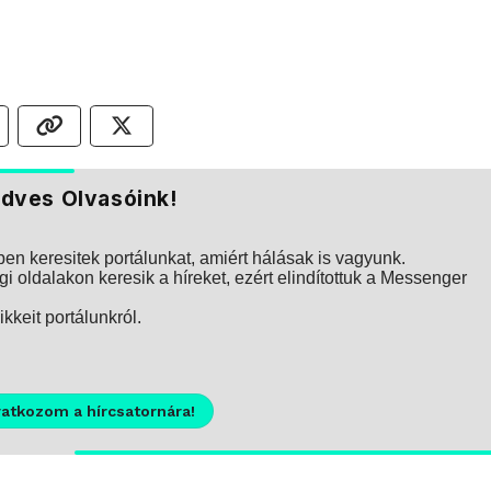
dves Olvasóink!
n keresitek portálunkat, amiért hálásak is vagyunk.
i oldalakon keresik a híreket, ezért elindítottuk a Messenger
kkeit portálunkról.
ratkozom a hírcsatornára!