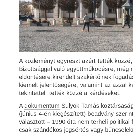
A közleményt egyrészt azért tették közzé,
Bizottsággal való együttműködésre, még n
eldöntésére kirendelt szakértőinek fogad
kiemelt jelentőségére, valamint az azzal 
tekintettel” tették közzé a kérdéseket.
A
dokumentum
Sulyok Tamás köztársasági
(június 4-én kiegészített) beadvány szeri
választott – 1990 óta nem terheli politikai 
csak szándékos jogsértés vagy bűncselek