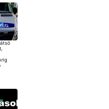
hátsó
t,
rig
ó