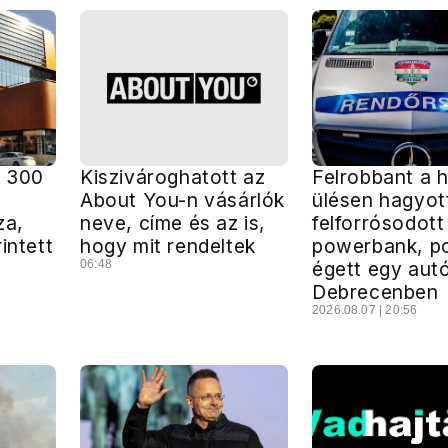
k 300
Kiszivároghatott az
Felrobbant a 
About You-n vásárlók
ülésen hagyot
za,
neve, címe és az is,
felforrósodott
intett
hogy mit rendeltek
powerbank, po
06:48
égett egy aut
Debrecenben
2026.08.07 | 20:56