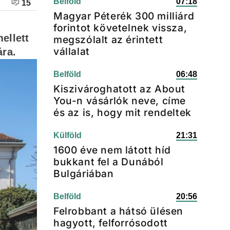
Belföld
07:18
15
Magyar Péterék 300 milliárd
forintot követelnek vissza,
ellett
megszólalt az érintett
vállalat
ára.
Belföld
06:48
Kiszivároghatott az About
You-n vásárlók neve, címe
és az is, hogy mit rendeltek
Külföld
21:31
1600 éve nem látott híd
bukkant fel a Dunából
Bulgáriában
Belföld
20:56
Felrobbant a hátsó ülésen
hagyott, felforrósodott