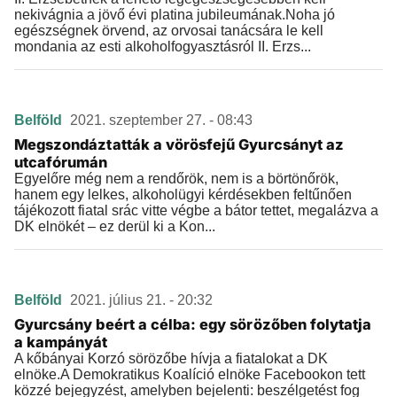
nekivágnia a jövő évi platina jubileumának.Noha jó
egészségnek örvend, az orvosai tanácsára le kell
mondania az esti alkoholfogyasztásról II. Erzs...
Belföld
2021. szeptember 27. - 08:43
Megszondáztatták a vörösfejű Gyurcsányt az
utcafórumán
Egyelőre még nem a rendőrök, nem is a börtönőrök,
hanem egy lelkes, alkoholügyi kérdésekben feltűnően
tájékozott fiatal srác vitte végbe a bátor tettet, megalázva a
DK elnökét – ez derül ki a Kon...
Belföld
2021. július 21. - 20:32
Gyurcsány beért a célba: egy sörözőben folytatja
a kampányát
A kőbányai Korzó sörözőbe hívja a fiatalokat a DK
elnöke.A Demokratikus Koalíció elnöke Facebookon tett
közzé bejegyzést, amelyben bejelenti: beszélgetést fog