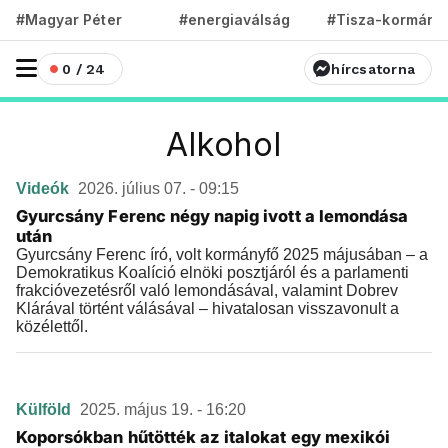
#Magyar Péter
#energiaválság
#Tisza-kormány
0 / 24
hírcsatorna
Alkohol
Videók
2026. július 07. - 09:15
Gyurcsány Ferenc négy napig ivott a lemondása
után
Gyurcsány Ferenc író, volt kormányfő 2025 májusában – a
Demokratikus Koalíció elnöki posztjáról és a parlamenti
frakcióvezetésről való lemondásával, valamint Dobrev
Klárával történt válásával – hivatalosan visszavonult a
közélettől.
Külföld
2025. május 19. - 16:20
Koporsókban hűtötték az italokat egy mexikói