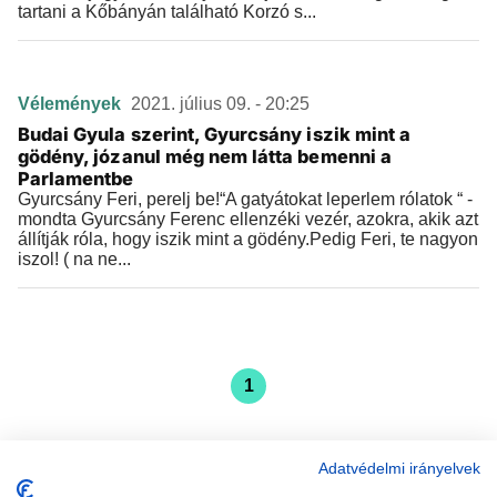
tartani a Kőbányán található Korzó s...
Vélemények
2021. július 09. - 20:25
Budai Gyula szerint, Gyurcsány iszik mint a
gödény, józanul még nem látta bemenni a
Parlamentbe
Gyurcsány Feri, perelj be!“A gatyátokat leperlem rólatok “ -
mondta Gyurcsány Ferenc ellenzéki vezér, azokra, akik azt
állítják róla, hogy iszik mint a gödény.Pedig Feri, te nagyon
iszol! ( na ne...
1
Adatvédelmi irányelvek