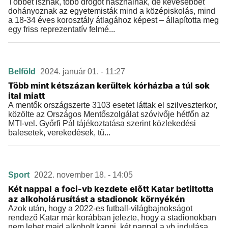
Többet isznak, több drogot használnak, de kevesebbet
dohányoznak az egyetemisták mind a középiskolás, mind
a 18-34 éves korosztály átlagához képest – állapította meg
egy friss reprezentatív felmé...
Belföld
2024. január 01. - 11:27
Több mint kétszázan kerültek kórházba a túl sok
ital miatt
A mentők országszerte 3103 esetet láttak el szilveszterkor,
közölte az Országos Mentőszolgálat szóvivője hétfőn az
MTI-vel. Győrfi Pál tájékoztatása szerint közlekedési
balesetek, verekedések, tű...
Sport
2022. november 18. - 14:05
Két nappal a foci-vb kezdete előtt Katar betiltotta
az alkoholárusítást a stadionok környékén
Azok után, hogy a 2022-es futball-világbajnokságot
rendező Katar már korábban jelezte, hogy a stadionokban
nem lehet majd alkoholt kapni, két nappal a vb indulása