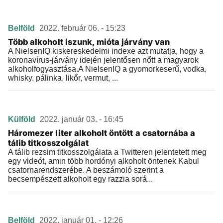
Belföld
2022. február 06. - 15:23
Több alkoholt iszunk, mióta járvány van
A NielsenIQ kiskereskedelmi indexe azt mutatja, hogy a
koronavírus-járvány idején jelentősen nőtt a magyarok
alkoholfogyasztása.A NielsenIQ a gyomorkeserű, vodka,
whisky, pálinka, likőr, vermut, ...
Külföld
2022. január 03. - 16:45
Háromezer liter alkoholt öntött a csatornába a
tálib titkosszolgálat
A tálib rezsim titkosszolgálata a Twitteren jelentetett meg
egy videót, amin több hordónyi alkoholt öntenek Kabul
csatornarendszerébe. A beszámoló szerint a
becsempészett alkoholt egy razzia sorá...
Belföld
2022. január 01. - 12:26