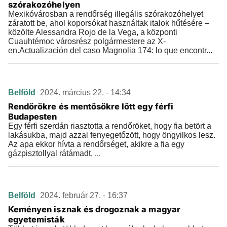
szórakozóhelyen
Mexikóvárosban a rendőrség illegális szórakozóhelyet
záratott be, ahol koporsókat használtak italok hűtésére –
közölte Alessandra Rojo de la Vega, a központi
Cuauhtémoc városrész polgármestere az X-
en.Actualización del caso Magnolia 174: lo que encontr...
Belföld
2024. március 22. - 14:34
Rendőrökre és mentősökre lőtt egy férfi
Budapesten
Egy férfi szerdán riasztotta a rendőröket, hogy fia betört a
lakásukba, majd azzal fenyegetőzött, hogy öngyilkos lesz.
Az apa ekkor hívta a rendőrséget, akikre a fia egy
gázpisztollyal rátámadt, ...
Belföld
2024. február 27. - 16:37
Keményen isznak és drogoznak a magyar
egyetemisták