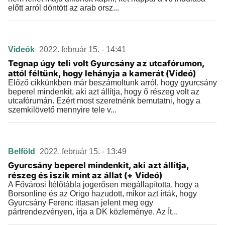
előtt arról döntött az arab orsz...
Videók
2022. február 15. - 14:41
Tegnap úgy teli volt Gyurcsány az utcafórumon,
attól féltünk, hogy lehányja a kamerát (Videó)
Előző cikkünkben már beszámoltunk arról, hogy gyurcsány
beperel mindenkit, aki azt állítja, hogy ő részeg volt az
utcafórumán. Ezért most szeretnénk bemutatni, hogy a
szemkilövető mennyire tele v...
Belföld
2022. február 15. - 13:49
Gyurcsány beperel mindenkit, aki azt állítja,
részeg és iszik mint az állat (+ Videó)
A Fővárosi Ítélőtábla jogerősen megállapította, hogy a
Borsonline és az Origo hazudott, mikor azt írták, hogy
Gyurcsány Ferenc ittasan jelent meg egy
pártrendezvényen, írja a DK közleménye. Az Ít...