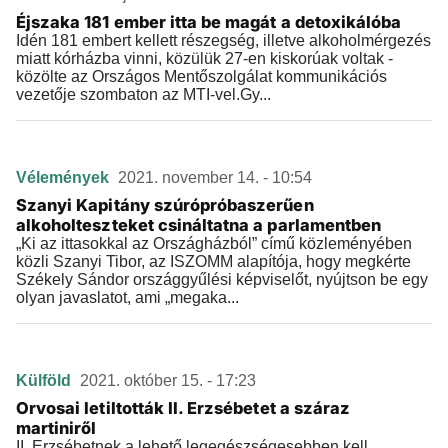
Éjszaka 181 ember itta be magát a detoxikálóba
Idén 181 embert kellett részegség, illetve alkoholmérgezés
miatt kórházba vinni, közülük 27-en kiskorúak voltak -
közölte az Országos Mentőszolgálat kommunikációs
vezetője szombaton az MTI-vel.Gy...
Vélemények
2021. november 14. - 10:54
Szanyi Kapitány szúrópróbaszerűen
alkoholteszteket csináltatna a parlamentben
„Ki az ittasokkal az Országházból” című közleményében
közli Szanyi Tibor, az ISZOMM alapítója, hogy megkérte
Székely Sándor országgyűlési képviselőt, nyújtson be egy
olyan javaslatot, ami „megaka...
Külföld
2021. október 15. - 17:23
Orvosai letiltották II. Erzsébetet a száraz
martiniről
II. Erzsébetnek a lehető legegészségesebben kell