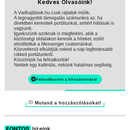
Kedves Olvasóink!
A Vadhajtások.hu csak rajtatok múlik.
A legnagyobb támogatás számunkra az, ha
direktben keresitek portálunkat, amiért hálásak is
vagyunk.
Igyekszünk azoknak is megfelelni, akik a
közösségi oldalakon keresik a híreket, ezért
elindítottuk a Messenger csatornánkat.
Közvetlenül elküldjük neked a nap legfontosabb
cikkeit portálunkról.
Köszönjük ha feliratkoztok!
Nektek egy kattintás, nekünk hatalmas segítség.
Feliratkozom a hírcsatornára!
Mutasd a hozzászólásokat!
FONTOS
híreink