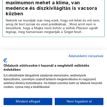
maximumon mehet a klíma, van
medence és díszkivilágítás is vacsora
közben
Nekünk ne mondják már meg ezek, hogy mit lehet és mit nem,
amíg ők bort isznak és vizet prédikálnak…Most arról nem is
beszélünk, hogy a Majka nevű bohóc a siófoki Plázson ugrált
tegnap, meg hamarosan megtartják a Sziget feszt...
Adatvédelmi irányelvek
Oldalunk süti/cookie-t használ a megfelelő működés
vadhajtások
érdekében
Ezt elküldhetjük látogatóink adatainak elemzésére, webhelyünk
fejlesztésére, személyre szabott tartalom megjelenítésére és nagyszerű
webhely-élmény biztosítására. Ha többet szeretne tudni az általunk használt
Szerkesztőség:
szerk@vadhajtasok.hu
cookies, nyissa meg a beállításokat.
Modi:
moderator@vadhajtasok.hu
Adatvédelem
Impresszum
Szerzői jogok
Mindent elfogad
Nem fogadom el
2018 Vadhajtások.hu