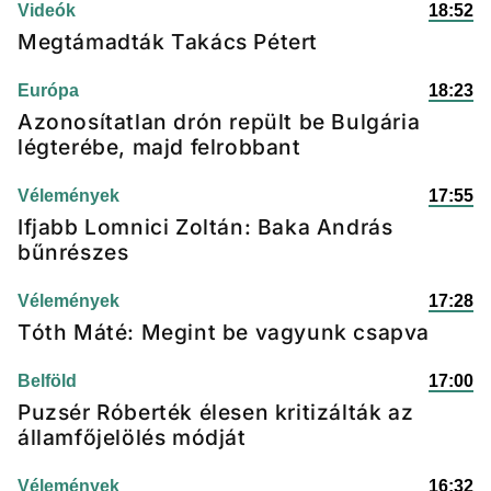
Videók
18:52
Megtámadták Takács Pétert
Európa
18:23
Azonosítatlan drón repült be Bulgária
légterébe, majd felrobbant
Vélemények
17:55
Ifjabb Lomnici Zoltán: Baka András
bűnrészes
Vélemények
17:28
Tóth Máté: Megint be vagyunk csapva
Belföld
17:00
Puzsér Róberték élesen kritizálták az
államfőjelölés módját
Vélemények
16:32