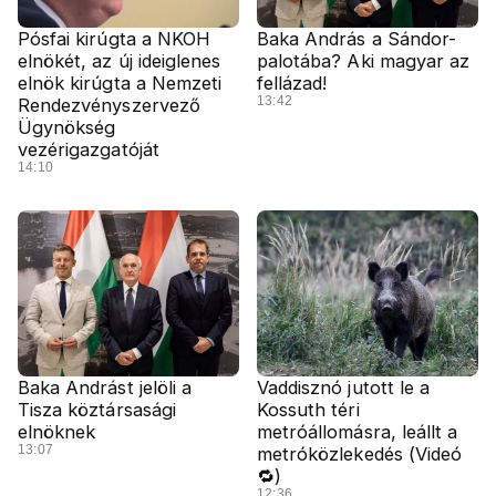
Pósfai kirúgta a NKOH
Baka András a Sándor-
elnökét, az új ideiglenes
palotába? Aki magyar az
elnök kirúgta a Nemzeti
fellázad!
13:42
Rendezvényszervező
Ügynökség
vezérigazgatóját
14:10
Baka Andrást jelöli a
Vaddisznó jutott le a
Tisza köztársasági
Kossuth téri
elnöknek
metróállomásra, leállt a
13:07
metróközlekedés (Videó
🔁)
12:36