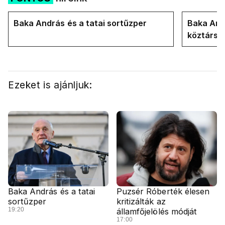
Baka András és a tatai sortűzper
Baka Andr
köztársa
Ezeket is ajánljuk:
Baka András és a tatai
Puzsér Róberték élesen
sortűzper
kritizálták az
19:20
államfőjelölés módját
17:00