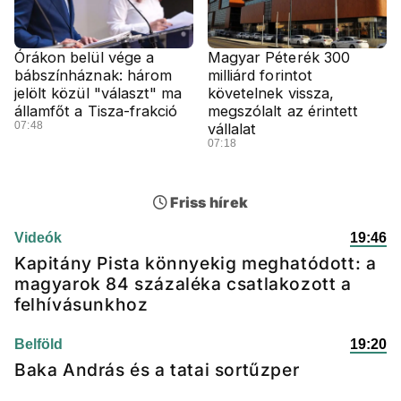
Órákon belül vége a
Magyar Péterék 300
bábszínháznak: három
milliárd forintot
jelölt közül "választ" ma
követelnek vissza,
államfőt a Tisza-frakció
megszólalt az érintett
07:48
vállalat
07:18
Friss hírek
Videók
19:46
Kapitány Pista könnyekig meghatódott: a
magyarok 84 százaléka csatlakozott a
felhívásunkhoz
Belföld
19:20
Baka András és a tatai sortűzper