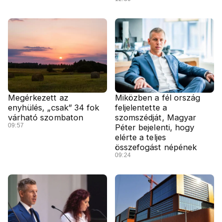
Megérkezett az
Miközben a fél ország
enyhülés, „csak” 34 fok
feljelentette a
várható szombaton
szomszédját, Magyar
09:57
Péter bejelenti, hogy
elérte a teljes
összefogást népének
09:24