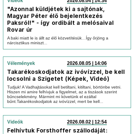
Videók
2026.08.04 | 14:34
"Azonnal küldjétek ki a sajtónak,
Magyar Péter élő bejelentkezés
Paksról!" - így ordibált a melósaival
Rovar úr
A baki miatt le is állt az élő közvetítésük…Így őrjöng a
nárcisztikus miniszt...
Vélemények
2026.08.05 | 14:06
Takarékoskodjatok az ivóvízzel, be kell
locsolni a Szigetet (Képek, Videó)
Tudjuk! A Vadhajtásokat kell betiltani, kitiltani, börtönbe vetni.
Hiszen mi amire felhívjuk a figyelmet, az a tiszások szerint
bűncselekmény. Mármint mi követünk el ezáltal
bűnt.Takarékoskodjatok az ivóvízzel, mert be kell...
Videók
2026.08.02 | 12:54
Felhívtuk Forsthoffer szállodáját: