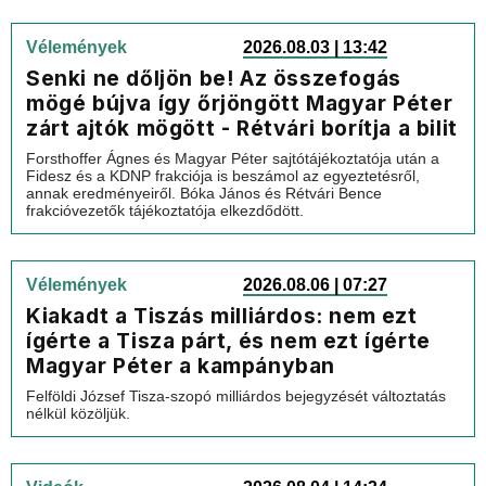
Vélemények
2026.08.03 | 13:42
Senki ne dőljön be! Az összefogás
mögé bújva így őrjöngött Magyar Péter
zárt ajtók mögött - Rétvári borítja a bilit
Forsthoffer Ágnes és Magyar Péter sajtótájékoztatója után a
Fidesz és a KDNP frakciója is beszámol az egyeztetésről,
annak eredményeiről. Bóka János és Rétvári Bence
frakcióvezetők tájékoztatója elkezdődött.
Vélemények
2026.08.06 | 07:27
Kiakadt a Tiszás milliárdos: nem ezt
ígérte a Tisza párt, és nem ezt ígérte
Magyar Péter a kampányban
Felföldi József Tisza-szopó milliárdos bejegyzését változtatás
nélkül közöljük.