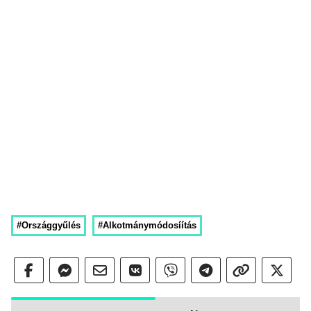
#Országgyűlés
#Alkotmánymódosíítás