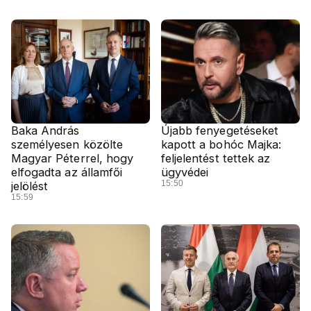
Baka András
Újabb fenyegetéseket
személyesen közölte
kapott a bohóc Majka:
Magyar Péterrel, hogy
feljelentést tettek az
elfogadta az államfői
ügyvédei
15:50
jelölést
15:59