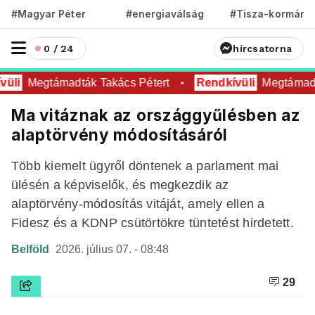
#Magyar Péter
#energiaválság
#Tisza-kormány
0 / 24
hírcsatorna
üli
Megtámadták Takács Pétert
Rendkívüli
Megtámadtá
Ma vitáznak az országgyűlésben az
alaptörvény módosításáról
Több kiemelt ügyről döntenek a parlament mai
ülésén a képviselők, és megkezdik az
alaptörvény-módosítás vitáját, amely ellen a
Fidesz és a KDNP csütörtökre tüntetést hirdetett.
Belföld
2026. július 07. - 08:48
29