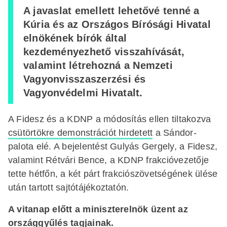
A javaslat emellett lehetővé tenné a
Kúria és az Országos Bírósági Hivatal
elnökének bírók által
kezdeményezhető visszahívását,
valamint létrehozná a Nemzeti
Vagyonvisszaszerzési és
Vagyonvédelmi Hivatalt.
A Fidesz és a KDNP a módosítás ellen tiltakozva
csütörtökre demonstrációt hirdetett
a Sándor-
palota elé. A bejelentést Gulyás Gergely, a Fidesz,
valamint Rétvári Bence, a KDNP frakcióvezetője
tette hétfőn, a két párt frakciószövetségének ülése
után tartott sajtótájékoztatón.
A vitanap előtt a miniszterelnök üzent az
országgyűlés tagjainak.