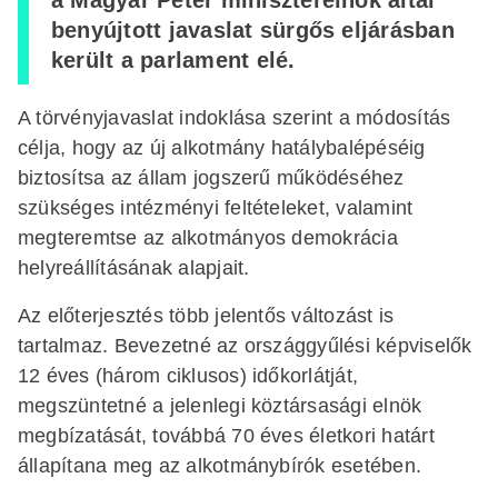
a Magyar Péter miniszterelnök által
benyújtott javaslat sürgős eljárásban
került a parlament elé.
A törvényjavaslat indoklása szerint a módosítás
célja, hogy az új alkotmány hatálybalépéséig
biztosítsa az állam jogszerű működéséhez
szükséges intézményi feltételeket, valamint
megteremtse az alkotmányos demokrácia
helyreállításának alapjait.
Az előterjesztés több jelentős változást is
tartalmaz. Bevezetné az országgyűlési képviselők
12 éves (három ciklusos) időkorlátját,
megszüntetné a jelenlegi köztársasági elnök
megbízatását, továbbá 70 éves életkori határt
állapítana meg az alkotmánybírók esetében.