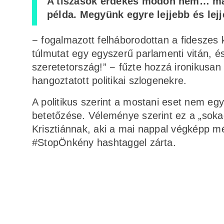
A tiszások érdekes módon nem… már 
példa. Megyünk egyre lejjebb és lej
− fogalmazott felháborodottan a fideszes 
túlmutat egy egyszerű parlamenti vitán, és
szeretetország!” − fűzte hozzá ironikusan 
hangoztatott politikai szlogenekre.
A politikus szerint a mostani eset nem eg
betetőzése. Véleménye szerint ez a „soka
Krisztiánnak, aki a mai nappal végképp m
#StopÖnkény hashtaggel zárta.