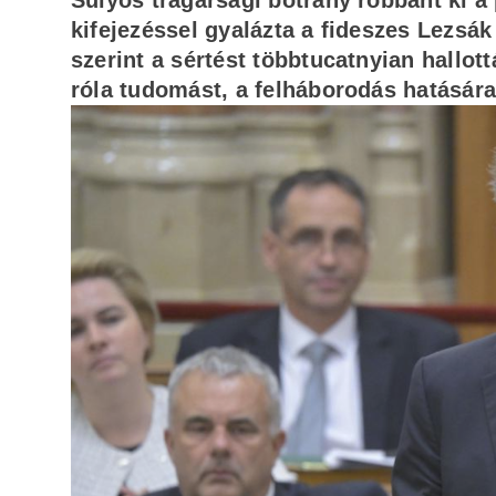
Súlyos trágársági botrány robbant ki a
kifejezéssel gyalázta a fideszes Lezsák
szerint a sértést többtucatnyian hallott
róla tudomást, a felháborodás hatására