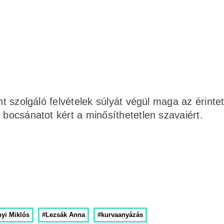
nt szolgáló felvételek súlyát végül maga az érintet
 bocsánatot kért a minősíthetetlen szavaiért.
yi Miklós
#Lezsák Anna
#kurvaanyázás