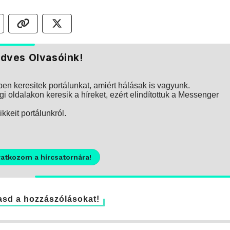
dves Olvasóink!
n keresitek portálunkat, amiért hálásak is vagyunk.
i oldalakon keresik a híreket, ezért elindítottuk a Messenger
kkeit portálunkról.
ratkozom a hírcsatornára!
sd a hozzászólásokat!