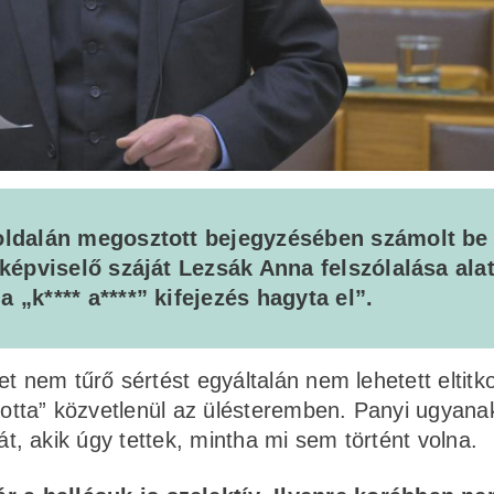
 oldalán megosztott bejegyzésében számolt be
 képviselő száját Lezsák Anna felszólalása alat
 „k**** a****” kifejezés hagyta el”.
t nem tűrő sértést egyáltalán nem lehetett eltitko
llotta” közvetlenül az ülésteremben. Panyi ugyana
gját, akik úgy tettek, mintha mi sem történt volna.