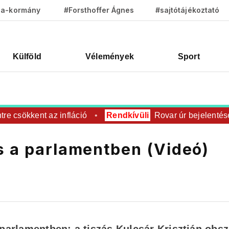
za-kormány
#Forsthoffer Ágnes
#sajtótájékoztató
Külföld
Vélemények
Sport
csökkent az infláció
Rendkívüli
Rovar úr bejelentése: Ez
s a parlamentben (Videó)