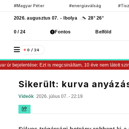
#Magyar Péter
#energiaválság
#Tis
2026. augusztus 07.
-
Ibolya
28°
26°
0 / 24
Fontos
Belföld
0 / 24
r bejelentése: Ezt is megcsináltam, 10 éve nem látott szintre 
Sikerült: kurva anyázá
Videók
2026. július 07. - 22:19