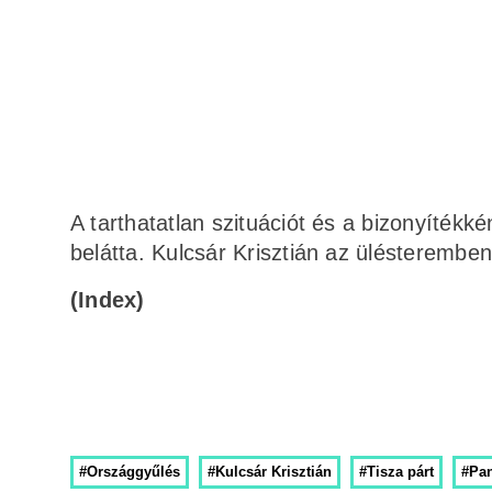
A tarthatatlan szituációt és a bizonyítékké
belátta. Kulcsár Krisztián az ülésteremben
(Index)
#Országgyűlés
#Kulcsár Krisztián
#Tisza párt
#Pan