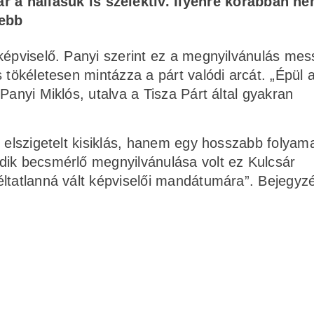
a hallásuk is szelektív. Ilyenre korábban ne
jebb
képviselő. Panyi szerint ez a megnyilvánulás me
 tökéletesen mintázza a párt valódi arcát. „Épül a
Panyi Miklós, utalva a Tisza Párt által gyakran
y elszigetelt kisiklás, hanem egy hosszabb folyam
dik becsmérlő megnyilvánulása volt ez Kulcsár
éltatlanná vált képviselői mandátumára”. Bejegyz