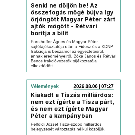
Senki ne dőljön be! Az
összefogás mögé bújva így
őrjöngött Magyar Péter zárt
ajtók mögött - Rétvári
borítja a bilit
Forsthoffer Ágnes és Magyar Péter
sajtótájékoztatója után a Fidesz és a KDNP
frakciója is beszámol az egyeztetésről,
annak eredményeiről. Bóka János és Rétvári
Bence frakcióvezetők tájékoztatója
elkezdődött.
Vélemények
2026.08.06 | 07:27
Kiakadt a Tiszás milliárdos:
nem ezt ígérte a Tisza párt,
és nem ezt ígérte Magyar
Péter a kampányban
Felföldi József Tisza-szopó milliárdos
bejegyzését változtatás nélkül közöljük.