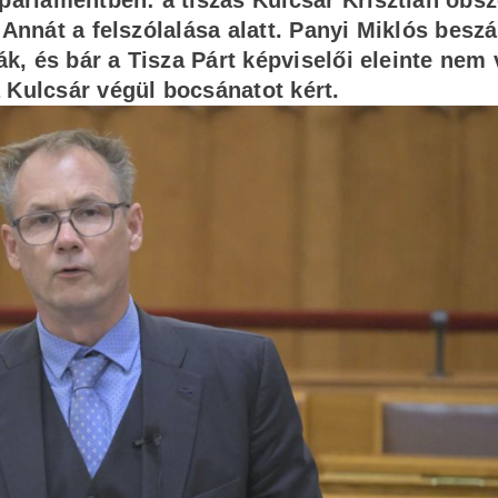
 parlamentben: a tiszás Kulcsár Krisztián obs
 Annát a felszólalása alatt. Panyi Miklós besz
ák, és bár a Tisza Párt képviselői eleinte nem 
 Kulcsár végül bocsánatot kért.