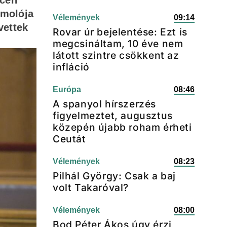
zcén
ámolója
Vélemények
09:14
vettek
Rovar úr bejelentése: Ezt is
megcsináltam, 10 éve nem
látott szintre csökkent az
infláció
Európa
08:46
A spanyol hírszerzés
figyelmeztet, augusztus
közepén újabb roham érheti
Ceutát
Vélemények
08:23
Pilhál György: Csak a baj
volt Takaróval?
Vélemények
08:00
Bod Péter Ákos úgy érzi,