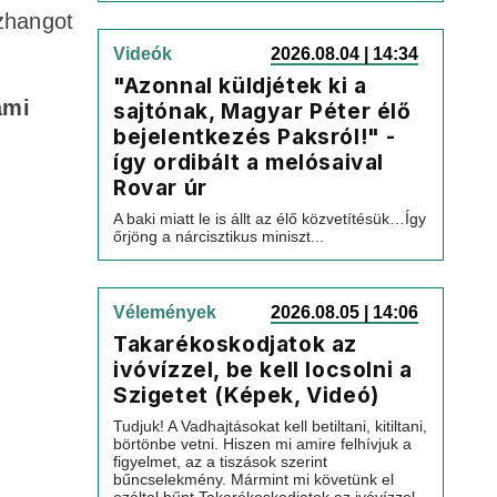
szhangot
Videók
2026.08.04 | 14:34
"Azonnal küldjétek ki a
ami
sajtónak, Magyar Péter élő
bejelentkezés Paksról!" -
így ordibált a melósaival
Rovar úr
A baki miatt le is állt az élő közvetítésük…Így
őrjöng a nárcisztikus miniszt...
Vélemények
2026.08.05 | 14:06
Takarékoskodjatok az
ivóvízzel, be kell locsolni a
Szigetet (Képek, Videó)
Tudjuk! A Vadhajtásokat kell betiltani, kitiltani,
börtönbe vetni. Hiszen mi amire felhívjuk a
figyelmet, az a tiszások szerint
bűncselekmény. Mármint mi követünk el