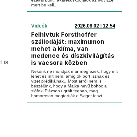
ezáltal bűnt.Takarékoskodjatok az ivóvízzel,
mert be kell...
Videók
2026.08.02 | 12:54
Felhívtuk Forsthoffer
szállodáját: maximumon
mehet a klíma, van
medence és díszkivilágítás
t is
is vacsora közben
Nekünk ne mondják már meg ezek, hogy mit
lehet és mit nem, amíg ők bort isznak és
vizet prédikálnak…Most arról nem is
beszélünk, hogy a Majka nevű bohóc a
siófoki Plázson ugrált tegnap, meg
hamarosan megtartják a Sziget feszt...