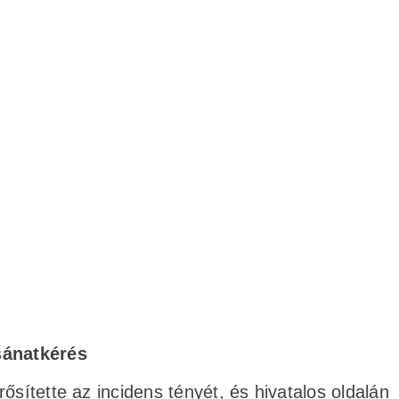
sánatkérés
ősítette az incidens tényét, és hivatalos oldalán