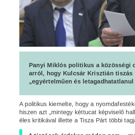
Panyi Miklós politikus a közösségi
arról, hogy Kulcsár Krisztián tiszás
„egyértelműen és letagadhatatlanul a
A politikus kiemelte, hogy a nyomdafestéke
hiszen azt „mintegy kéttucat képviselő ha
éles kritikával illette a Tisza Párt többi ta