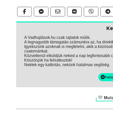
Ke
A Vadhajtások.hu csak rajtatok múlik.
A legnagyobb támogatás számunkra az, ha direktbe
Igyekszünk azoknak is megfelelni, akik a közösség
csatornánkat.
Közvetlenül elküldjük neked a nap legfontosabb ci
Köszönjük ha feliratkoztok!
Nektek egy kattintás, nekünk hatalmas segítség.
Feli
Muta