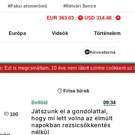
#Paksi atomerőmű
#Rétvári Bence
EUR 363.03 :
USD 314.48 :
Európa
Videók
Történelem
hírcsatorna
t is megcsináltam, 10 éve nem látott szintre csökkent az inflá
Friss hírek
Belföld
09:34
Játszunk el a gondolattal,
100
hogy mi lett volna az elmúlt
napokban rezsicsökkentés
nélkül