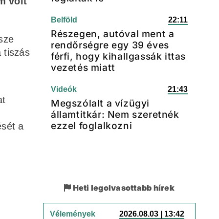
m volt
Belföld
22:11
Részegen, autóval ment a
ssze
rendőrségre egy 39 éves
 tiszás
férfi, hogy kihallgassák ittas
vezetés miatt
Videók
21:43
at
Megszólalt a vízügyi
államtitkár: Nem szeretnék
ezzel foglalkozni
ését a
Heti legolvasottabb hírek
Vélemények
2026.08.03 | 13:42