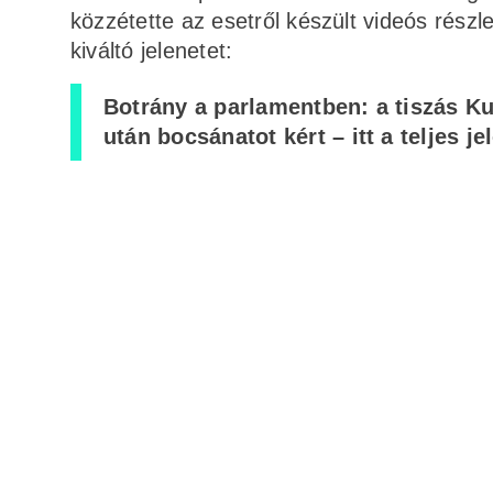
közzétette az esetről készült videós rész
kiváltó jelenetet:
Botrány a parlamentben: a tiszás Ku
után bocsánatot kért – itt a teljes je