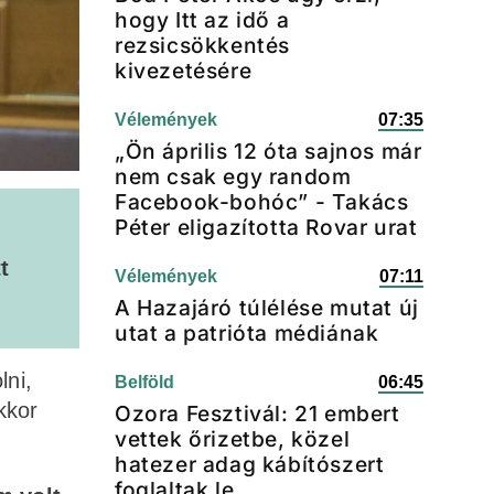
hogy Itt az idő a
rezsicsökkentés
kivezetésére
Vélemények
07:35
„Ön április 12 óta sajnos már
nem csak egy random
Facebook-bohóc” - Takács
Péter eligazította Rovar urat
t
Vélemények
07:11
A Hazajáró túlélése mutat új
utat a patrióta médiának
lni,
Belföld
06:45
kkor
Ozora Fesztivál: 21 embert
vettek őrizetbe, közel
hatezer adag kábítószert
foglaltak le