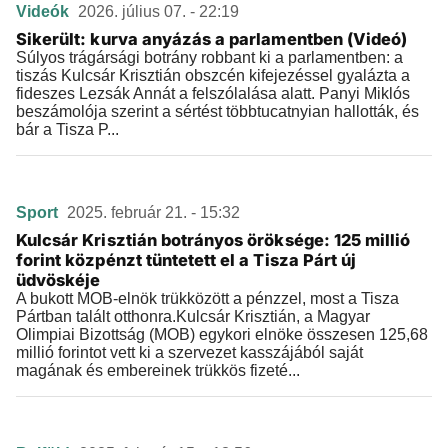
Videók
2026. július 07. - 22:19
Sikerült: kurva anyázás a parlamentben (Videó)
Súlyos trágársági botrány robbant ki a parlamentben: a
tiszás Kulcsár Krisztián obszcén kifejezéssel gyalázta a
fideszes Lezsák Annát a felszólalása alatt. Panyi Miklós
beszámolója szerint a sértést többtucatnyian hallották, és
bár a Tisza P...
Sport
2025. február 21. - 15:32
Kulcsár Krisztián botrányos öröksége: 125 millió
forint közpénzt tüntetett el a Tisza Párt új
üdvöskéje
A bukott MOB-elnök trükközött a pénzzel, most a Tisza
Pártban talált otthonra.Kulcsár Krisztián, a Magyar
Olimpiai Bizottság (MOB) egykori elnöke összesen 125,68
millió forintot vett ki a szervezet kasszájából saját
magának és embereinek trükkös fizeté...