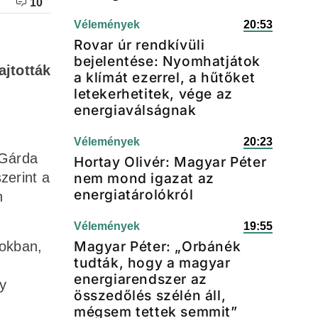
10
Vélemények
20:53
Rovar úr rendkívüli
bejelentése: Nyomhatjátok
ajtották
a klímát ezerrel, a hűtőket
letekerhetitek, vége az
energiaválságnak
Vélemények
20:23
 Gárda
Hortay Olivér: Magyar Péter
zerint a
nem mond igazat az
energiatárolókról
n
Vélemények
19:55
Magyar Péter: „Orbánék
gokban,
tudták, hogy a magyar
energiarendszer az
gy
összedőlés szélén áll,
mégsem tettek semmit”