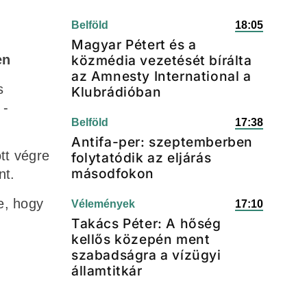
Belföld
18:05
Magyar Pétert és a
en
közmédia vezetését bírálta
az Amnesty International a
s
Klubrádióban
 -
Belföld
17:38
Antifa-per: szeptemberben
tt végre
folytatódik az eljárás
másodfokon
nt.
e, hogy
Vélemények
17:10
Takács Péter: A hőség
kellős közepén ment
szabadságra a vízügyi
államtitkár