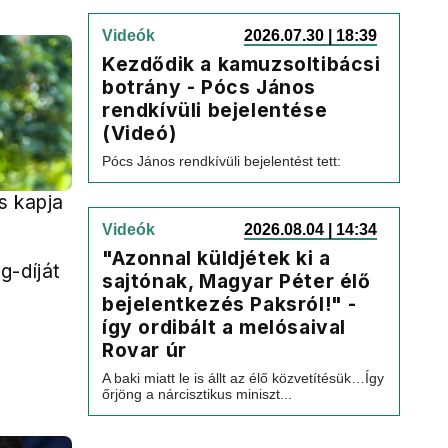
Videók
2026.07.30 | 18:39
Kezdődik a kamuzsoltibácsi
botrány - Pócs János
rendkívüli bejelentése
(Videó)
Pócs János rendkívüli bejelentést tett:
s kapja
Videók
2026.08.04 | 14:34
"Azonnal küldjétek ki a
g-díját
sajtónak, Magyar Péter élő
bejelentkezés Paksról!" -
így ordibált a melósaival
Rovar úr
A baki miatt le is állt az élő közvetítésük…Így
őrjöng a nárcisztikus miniszt...