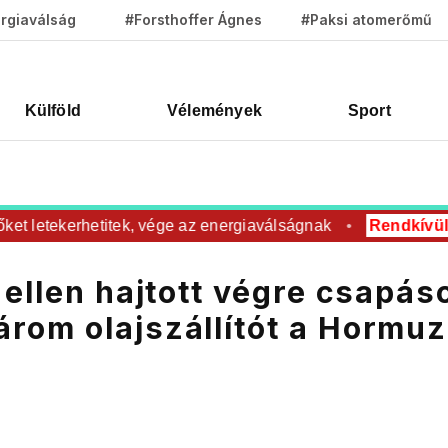
rgiaválság
#Forsthoffer Ágnes
#Paksi atomerőmű
Külföld
Vélemények
Sport
 letekerhetitek, vége az energiaválságnak
Rendkívüli
Ro
 ellen hajtott végre csapás
rom olajszállítót a Hormuz