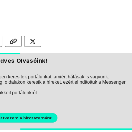
dves Olvasóink!
n keresitek portálunkat, amiért hálásak is vagyunk.
i oldalakon keresik a híreket, ezért elindítottuk a Messenger
kkeit portálunkról.
ratkozom a hírcsatornára!