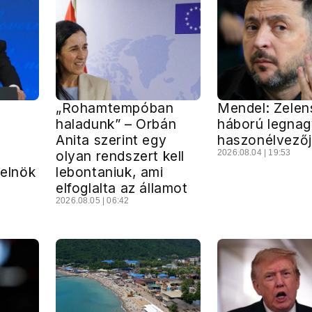
„Rohamtempóban
Mendel: Zelens
haladunk” – Orbán
háború legna
Anita szerint egy
haszonélvező
olyan rendszert kell
2026.08.04 | 19:53
 elnök
lebontaniuk, ami
elfoglalta az államot
2026.08.05 | 06:42