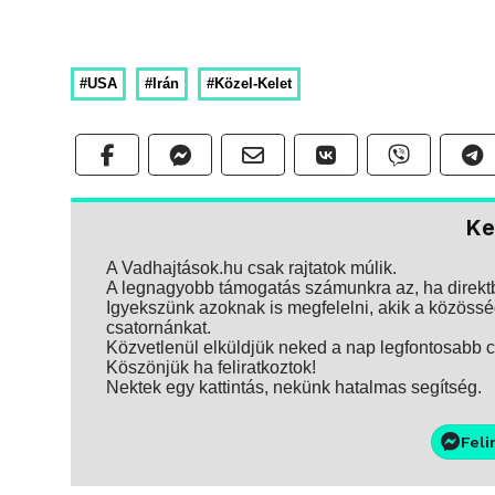
#USA
#Irán
#Közel-Kelet
Ke
A Vadhajtások.hu csak rajtatok múlik.
A legnagyobb támogatás számunkra az, ha direktbe
Igyekszünk azoknak is megfelelni, akik a közösség
csatornánkat.
Közvetlenül elküldjük neked a nap legfontosabb ci
Köszönjük ha feliratkoztok!
Nektek egy kattintás, nekünk hatalmas segítség.
Feli