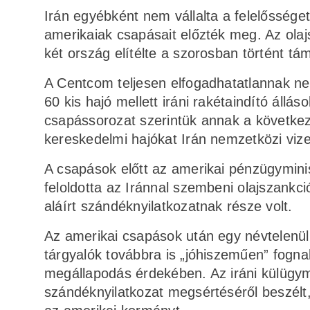
Irán egyébként nem vállalta a felelőssége
amerikaiak csapásait előzték meg. Az olaj
két ország elítélte a szorosban történt tám
A Centcom teljesen elfogadhatatlannak n
60 kis hajó mellett iráni rakétaindító áll
csapássorozat szerintük annak a követke
kereskedelmi hajókat Irán nemzetközi vize
A csapások előtt az amerikai pénzügymini
feloldotta az Iránnal szembeni olajszankc
aláírt szándéknyilatkozatnak része volt.
Az amerikai csapások után egy névtelenül 
tárgyalók továbbra is „jóhiszeműen” fogn
megállapodás érdekében. Az iráni külügy
szándéknyilatkozat megsértéséről beszél