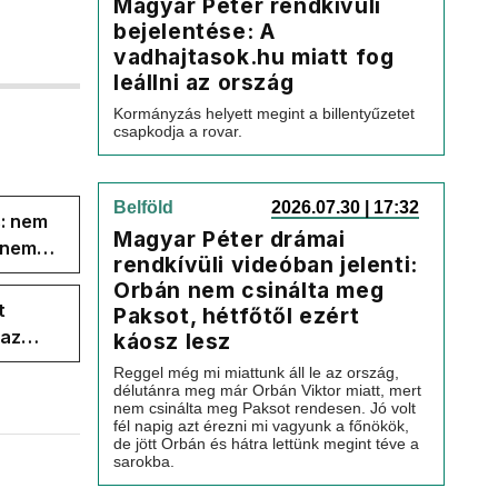
Magyar Péter rendkívüli
bejelentése: A
vadhajtasok.hu miatt fog
leállni az ország
Kormányzás helyett megint a billentyűzetet
csapkodja a rovar.
Belföld
2026.07.30 | 17:32
s: nem
Magyar Péter drámai
s nem
rendkívüli videóban jelenti:
Orbán nem csinálta meg
t
Paksot, hétfőtől ezért
 az
káosz lesz
Reggel még mi miattunk áll le az ország,
délutánra meg már Orbán Viktor miatt, mert
nem csinálta meg Paksot rendesen. Jó volt
fél napig azt érezni mi vagyunk a főnökök,
de jött Orbán és hátra lettünk megint téve a
sarokba.