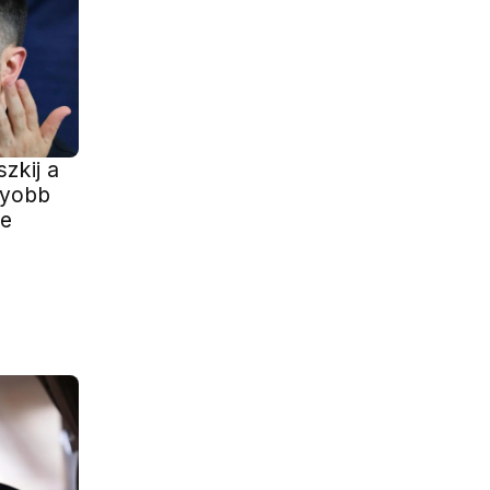
zkij a
gyobb
je