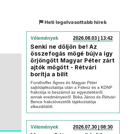
Heti legolvasottabb hírek
Vélemények
2026.08.03 | 13:42
Senki ne dőljön be! Az
összefogás mögé bújva így
őrjöngött Magyar Péter zárt
ajtók mögött - Rétvári
borítja a bilit
Forsthoffer Ágnes és Magyar Péter
sajtótájékoztatója után a Fidesz és a KDNP
frakciója is beszámol az egyeztetésről,
annak eredményeiről. Bóka János és Rétvári
Bence frakcióvezetők tájékoztatója
elkezdődött.
Vélemények
2026.07.30 | 08:30