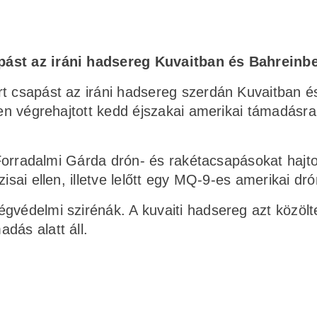
pást az iráni hadsereg Kuvaitban és Bahreinb
rt csapást az iráni hadsereg szerdán Kuvaitban é
len végrehajtott kedd éjszakai amerikai támadásra
a Forradalmi Gárda drón- és rakétacsapásokat hajto
isai ellen, illetve lelőtt egy MQ-9-es amerikai dró
gvédelmi szirénák. A kuvaiti hadsereg azt közölt
dás alatt áll.