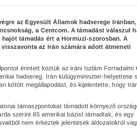
 végre az Egyesült Államok hadserege Iránban,
ancsnokság, a Centcom. A támadást válaszul h
ó hajót támadás ért a Hormuzi-szorosban. A
 visszavonta az Irán számára adott átmeneti
pontot érintett köztük az iráni Iszlám Forradalmi
rikai hadsereg. Irán külügyminiszter-helyettese s
 kötött megállapodást, és kijelentette, hogy Irá
katonai támaszpontokat támadott környező orszá
rda szerint 85 amerikai bázist támadtak, és egy
Kuvaitból nem érkeztek jelentések áldozatokról va