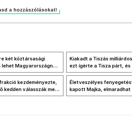
sd a hozzászólásokat!
e két köztársasági
Kiakadt a Tiszás milliárdo
is lehet Magyarországnak
ezt ígérte a Tisza párt, é
re
ezt ígérte Magyar Péter a
kampányban
-frakció kezdeményezte,
Életveszélyes fenyegetés
vő kedden válasszák meg
kapott Majka, elmaradhat
ztársasági elnököt
erdélyi koncertje