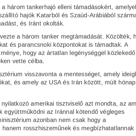
t a három tankerhajó elleni támadásokért, amelye
szállító hajók Katarból és Szaúd-Arábiából szárm
adást, és Iránt okolták.
evezte a három tanker megtámadását. Közölték, 
ásokat és parancsnoki központokat is támadtak. A
zménye, hogy az ártatlan legénységgel közlekedő
ken vette célba.
sztérium visszavonta a mentességet, amely ideig
iókat, és amely az USA és Irán között, múlt hóna
nyilatkozó amerikai tisztviselő azt mondta, az am
ak együttműködni az Iránnal kötendő végleges
minisztérium azonban nem csak hogy a
t, hanem rosszhiszeműnek és megbízhatatlannak