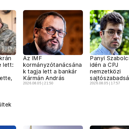
krán
Az IMF
Panyi Szabolc
 lett:
kormányzótanácsána
idén a CPJ
k tagja lett a bankár
nemzetközi
ette,
Kármán András
sajtószabadsá
2026.08.05 | 21:50
2026.08.05 | 17:57
ültek