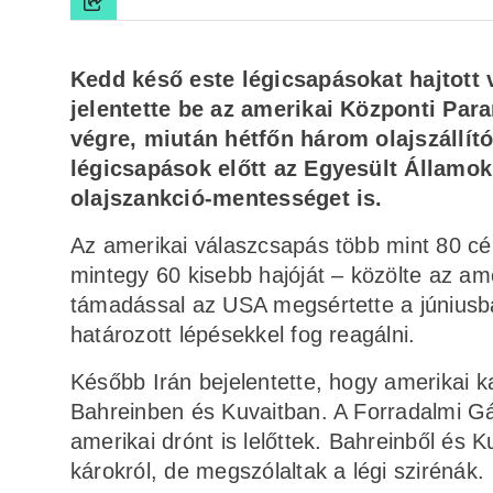
Kedd késő este légicsapásokat hajtott
jelentette be az amerikai Központi Par
végre, miután hétfőn három olajszállít
légicsapások előtt az Egyesült Államok
olajszankció-mentességet is.
Az amerikai válaszcsapás több mint 80 cél
mintegy 60 kisebb hajóját – közölte az ame
támadással az USA megsértette a júniusban
határozott lépésekkel fog reagálni.
Később Irán bejelentette, hogy amerikai 
Bahreinben és Kuvaitban. A Forradalmi Gá
amerikai drónt is lelőttek. Bahreinből és 
károkról, de megszólaltak a légi szirénák.