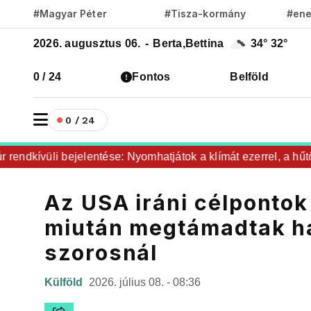
#Magyar Péter
#Tisza-kormány
#ene
2026. augusztus 06.
-
Berta,Bettina
34°
32°
0 / 24
Fontos
Belföld
0 / 24
ndkívüli bejelentése: Nyomhatjátok a klímát ezerrel, a hűtőket
Az USA iráni célpontok
miután megtámadtak há
szorosnál
Külföld
2026. július 08. - 08:36