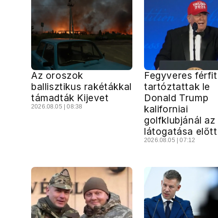
Az oroszok
Fegyveres férfit
ballisztikus rakétákkal
tartóztattak le
támadták Kijevet
Donald Trump
2026.08.05 | 08:38
kaliforniai
golfklubjánál az
látogatása előtt
2026.08.05 | 07:12