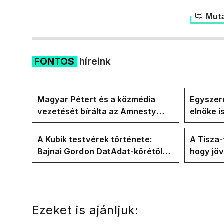
Muta
FONTOS
híreink
Magyar Pétert és a közmédia
Egyszerr
vezetését bírálta az Amnesty
elnöke 
International a Klubrádióban
jövő hét
A Kubik testvérek története:
A Tisza
Bajnai Gordon DatAdat-körétől
hogy jö
az ECDA-n át Magyar Péter
az új kö
közvetlen stábjáig
Ezeket is ajánljuk: