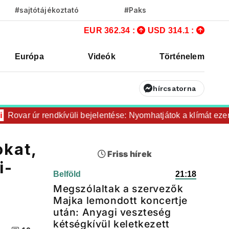
#sajtótájékoztató
#Paks
EUR 362.34 :
USD 314.1 :
Európa
Videók
Történelem
hírcsatorna
var úr rendkívüli bejelentése: Nyomhatjátok a klímát ezerrel,
okat,
Friss hírek
i-
Belföld
21:18
Megszólaltak a szervezők
Majka lemondott koncertje
után: Anyagi veszteség
kétségkívül keletkezett