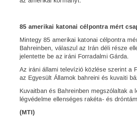
az amerikai kormányt.
85 amerikai katonai célpontra mért csa
Mintegy 85 amerikai katonai célpontra mé
Bahreinben, válaszul az Irán déli része el
jelentette be az iráni Forradalmi Gárda.
Az iráni állami televízió közlése szerint 
az Egyesült Államok bahreini és kuvaiti báz
Kuvaitban és Bahreinben megszólaltak a lé
légvédelme ellenséges rakéta- és dróntáma
(MTI)