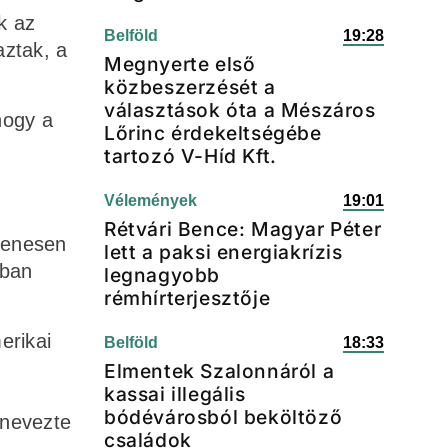
k az
Belföld
19:28
aztak, a
Megnyerte első
közbeszerzését a
választások óta a Mészáros
hogy a
Lőrinc érdekeltségébe
tartozó V-Híd Kft.
Vélemények
19:01
Rétvári Bence: Magyar Péter
lenesen
lett a paksi energiakrízis
pban
legnagyobb
rémhírterjesztője
erikai
Belföld
18:33
Elmentek Szalonnáról a
kassai illegális
bódévárosból beköltöző
 nevezte
családok