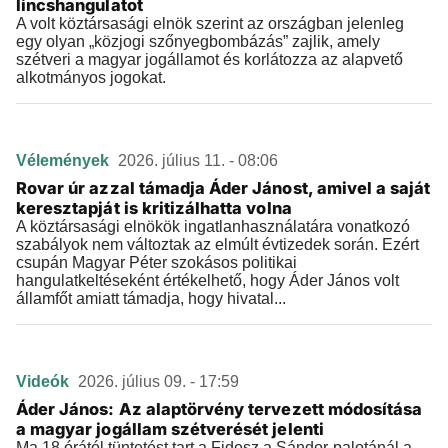
lincshangulatot
A volt köztársasági elnök szerint az országban jelenleg
egy olyan „közjogi szőnyegbombázás” zajlik, amely
szétveri a magyar jogállamot és korlátozza az alapvető
alkotmányos jogokat.
Vélemények
2026. július 11. - 08:06
Rovar úr azzal támadja Áder Jánost, amivel a saját
keresztapját is kritizálhatta volna
A köztársasági elnökök ingatlanhasználatára vonatkozó
szabályok nem változtak az elmúlt évtizedek során. Ezért
csupán Magyar Péter szokásos politikai
hangulatkeltéseként értékelhető, hogy Áder János volt
államfőt amiatt támadja, hogy hivatal...
Videók
2026. július 09. - 17:59
Áder János: Az alaptörvény tervezett módosítása
a magyar jogállam szétverését jelenti
Ma 18 órától tüntetést tart a Fidesz a Sándor-palotánál a