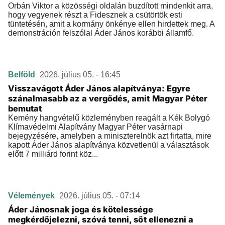
Orbán Viktor a közösségi oldalán buzdított mindenkit arra,
hogy vegyenek részt a Fidesznek a csütörtök esti
tüntetésén, amit a kormány önkénye ellen hirdettek meg. A
demonstráción felszólal Áder János korábbi államfő.
Belföld
2026. július 05. - 16:45
Visszavágott Áder János alapítványa: Egyre
szánalmasabb az a vergődés, amit Magyar Péter
bemutat
Kemény hangvételű közleményben reagált a Kék Bolygó
Klímavédelmi Alapítvány Magyar Péter vasárnapi
bejegyzésére, amelyben a miniszterelnök azt firtatta, mire
kapott Áder János alapítványa közvetlenül a választások
előtt 7 milliárd forint köz...
Vélemények
2026. július 05. - 07:14
Áder Jánosnak joga és kötelessége
megkérdőjelezni, szóvá tenni, sőt ellenezni a