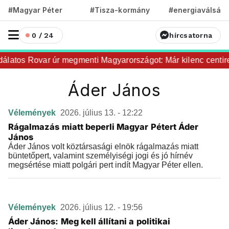
#Magyar Péter
#Tisza-kormány
#energiaválság
0 / 24
hírcsatorna
latos Rovar úr megmenti Magyarországot: Már kilenc centire
Áder János
Vélemények
2026. július 13. - 12:22
Rágalmazás miatt beperli Magyar Pétert Áder
János
Áder János volt köztársasági elnök rágalmazás miatt
büntetőpert, valamint személyiségi jogi és jó hírnév
megsértése miatt polgári pert indít Magyar Péter ellen.
Vélemények
2026. július 12. - 19:56
Áder János: Meg kell állítani a politikai