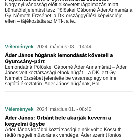
Nagy nyilvánosság előtt elkövetett rágalmazás miatt
büntetőfeljelentést tesz Pölöskei Gáborné Áder Annamária
Gy. Németh Erzsébet, a DK országgyűlési képviselője
ellen – tájékoztatta az MTI-t a fe...
Vélemények
2024. március 03. - 14:44
Áder János húgának lemondását követeli a
Gyurcsány-párt
Lemondatná Pölöskei Gáborné Áder Annamáriát – Áder
János volt köztársasági elnök húgát – a DK, ezt Gy.
Németh Erzsébet jelentette be vasárnap egy online
sajtótájékoztatón. Áder János húgának, Pöl...
Vélemények
2024. március 01. - 08:40
Áder János: Orbánt bele akarják keverni a
kegyelmi ügybe
Áder János korábbi köztársasági elnök volt a Kossuth
rádió reggeli műsorának vendége. Áder szerint fontos