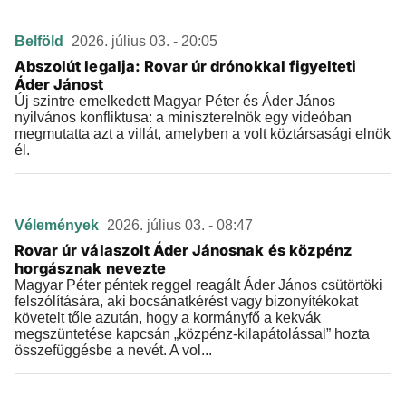
Belföld
2026. július 03. - 20:05
Abszolút legalja: Rovar úr drónokkal figyelteti
Áder Jánost
Új szintre emelkedett Magyar Péter és Áder János
nyilvános konfliktusa: a miniszterelnök egy videóban
megmutatta azt a villát, amelyben a volt köztársasági elnök
él.
Vélemények
2026. július 03. - 08:47
Rovar úr válaszolt Áder Jánosnak és közpénz
horgásznak nevezte
Magyar Péter péntek reggel reagált Áder János csütörtöki
felszólítására, aki bocsánatkérést vagy bizonyítékokat
követelt tőle azután, hogy a kormányfő a kekvák
megszüntetése kapcsán „közpénz-kilapátolással” hozta
összefüggésbe a nevét. A vol...