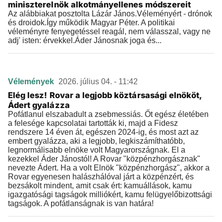
miniszterelnök alkotmányellenes módszereit
Az alábbiakat posztolta Lázár János.Véleményért - drónok
és droidok.Így működik Magyar Péter. A politikai
véleményre fenyegetéssel reagál, nem válasszal, vagy ne
adj' isten: érvekkel.Áder Jánosnak joga és...
Vélemények
2026. július 04. - 11:42
Elég lesz! Rovar a legjobb köztársasági elnököt,
Ádert gyalázza
Pofátlanul elszabadult a zsebmessiás. Őt egész életében
a felesége kapcsolatai tartották ki, majd a Fidesz
rendszere 14 éven át, egészen 2024-ig, és most azt az
embert gyalázza, aki a legjobb, legkiszámíthatóbb,
legnormálisabb elnöke volt Magyarországnak. El a
kezekkel Áder Jánostól! A Rovar "közpénzhorgásznak"
nevezte Ádert. Ha a volt Elnök "közpénzhorgász", akkor a
Rovar egyenesen halászhálóval járt a közpénzért, és
bezsákolt mindent, amit csak ért: kamuállások, kamu
igazgatósági tagságok milliókért, kamu felügyelőbizottsági
tagságok. A pofátlanságnak is van határa!