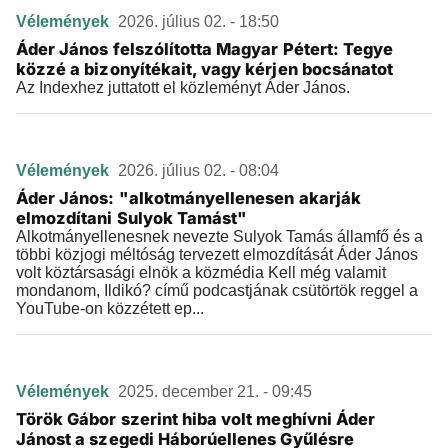
Vélemények
2026. július 02. - 18:50
Áder János felszólította Magyar Pétert: Tegye
közzé a bizonyítékait, vagy kérjen bocsánatot
Az Indexhez juttatott el közleményt Áder János.
Vélemények
2026. július 02. - 08:04
Áder János: "alkotmányellenesen akarják
elmozdítani Sulyok Tamást"
Alkotmányellenesnek nevezte Sulyok Tamás államfő és a
többi közjogi méltóság tervezett elmozdítását Áder János
volt köztársasági elnök a közmédia Kell még valamit
mondanom, Ildikó? című podcastjának csütörtök reggel a
YouTube-on közzétett ep...
Vélemények
2025. december 21. - 09:45
Török Gábor szerint hiba volt meghívni Áder
Jánost a szegedi Háborúellenes Gyűlésre