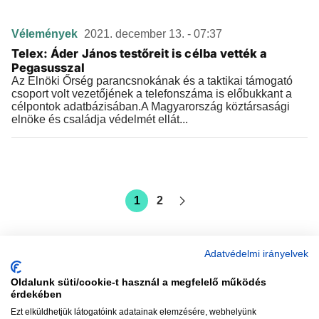
Vélemények
2021. december 13. - 07:37
Telex: Áder János testőreit is célba vették a
Pegasusszal
Az Elnöki Őrség parancsnokának és a taktikai támogató
csoport volt vezetőjének a telefonszáma is előbukkant a
célpontok adatbázisában.A Magyarország köztársasági
elnöke és családja védelmét ellát...
1
2
Adatvédelmi irányelvek
Oldalunk süti/cookie-t használ a megfelelő működés
vadhajtások
érdekében
Ezt elküldhetjük látogatóink adatainak elemzésére, webhelyünk