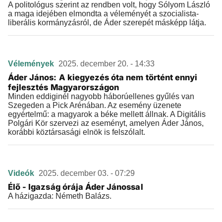
A politológus szerint az rendben volt, hogy Sólyom László
a maga idejében elmondta a véleményét a szocialista-
liberális kormányzásról, de Áder szerepét másképp látja.
Vélemények
2025. december 20. - 14:33
Áder János: A kiegyezés óta nem történt ennyi
fejlesztés Magyarországon
Minden eddiginél nagyobb háborúellenes gyűlés van
Szegeden a Pick Arénában. Az esemény üzenete
egyértelmű: a magyarok a béke mellett állnak. A Digitális
Polgári Kör szervezi az eseményt, amelyen Áder János,
korábbi köztársasági elnök is felszólalt.
Videók
2025. december 03. - 07:29
Élő - Igazság órája Áder Jánossal
A házigazda: Németh Balázs.