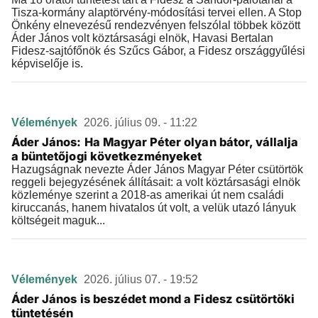
Tisza-kormány alaptörvény-módosítási tervei ellen. A Stop
Önkény elnevezésű rendezvényen felszólal többek között
Áder János volt köztársasági elnök, Havasi Bertalan
Fidesz-sajtófőnök és Szűcs Gábor, a Fidesz országgyűlési
képviselője is.
Vélemények
2026. július 09. - 11:22
Áder János: Ha Magyar Péter olyan bátor, vállalja
a büntetőjogi következményeket
Hazugságnak nevezte Áder János Magyar Péter csütörtök
reggeli bejegyzésének állításait: a volt köztársasági elnök
közleménye szerint a 2018-as amerikai út nem családi
kiruccanás, hanem hivatalos út volt, a velük utazó lányuk
költségeit maguk...
Vélemények
2026. július 07. - 19:52
Áder János is beszédet mond a Fidesz csütörtöki
tüntetésén