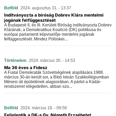
Belföld
2024. augusztus 31. - 13:37
Indítványozta a bíróság Dobrev Klára mentelmi
jogának felfüggesztését
A Budapesti II. és III. Kerületi Bíróság indítványozta Dobrev
Klárának, a Demokratikus Koalíció (DK) politikusa és
európai parlamenti képviselője mentelmi jogának
felfüggesztését. Mindez Pölöskei...
Történelem
2024. március 30. - 14:53
Ma 36 éves a Fidesz
A Fiatal Demokraták Szövetségének alapítására 1988.
március 30-án került sor, a Bibó István Szakkollégiumban
Ménesi úti épületének alagsorában. A pártot a Kádár-
rendszerrel elégedetlen, abban szo...
Belföld
2024. március 18. - 09:58
Feljelentik a DK-s Gy. Németh Erzsébetet