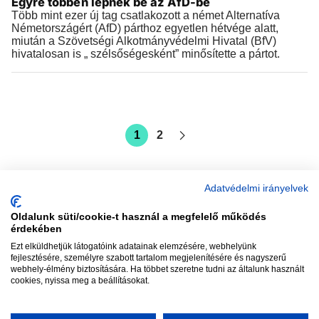
Egyre többen lépnek be az AfD-be
Több mint ezer új tag csatlakozott a német Alternatíva
Németországért (AfD) párthoz egyetlen hétvége alatt,
miután a Szövetségi Alkotmányvédelmi Hivatal (BfV)
hivatalosan is „ szélsőségesként” minősítette a pártot.
1
2
Adatvédelmi irányelvek
Oldalunk süti/cookie-t használ a megfelelő működés
vadhajtások
érdekében
Ezt elküldhetjük látogatóink adatainak elemzésére, webhelyünk
fejlesztésére, személyre szabott tartalom megjelenítésére és nagyszerű
webhely-élmény biztosítására. Ha többet szeretne tudni az általunk használt
Szerkesztőség:
szerk@vadhajtasok.hu
cookies, nyissa meg a beállításokat.
Modi:
moderator@vadhajtasok.hu
Adatvédelem
Impresszum
Szerzői jogok