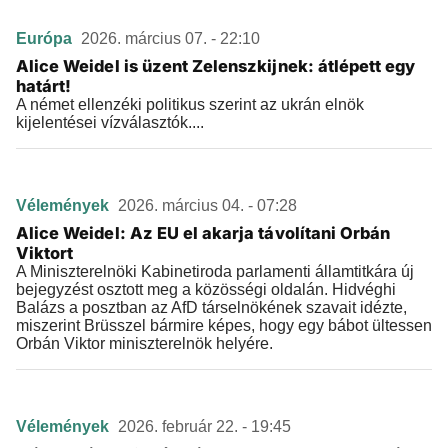
Európa
2026. március 07. - 22:10
Alice Weidel is üzent Zelenszkijnek: átlépett egy
határt!
A német ellenzéki politikus szerint az ukrán elnök
kijelentései vízválasztók....
Vélemények
2026. március 04. - 07:28
Alice Weidel: Az EU el akarja távolítani Orbán
Viktort
A Miniszterelnöki Kabinetiroda parlamenti államtitkára új
bejegyzést osztott meg a közösségi oldalán. Hidvéghi
Balázs a posztban az AfD társelnökének szavait idézte,
miszerint Brüsszel bármire képes, hogy egy bábot ültessen
Orbán Viktor miniszterelnök helyére.
Vélemények
2026. február 22. - 19:45