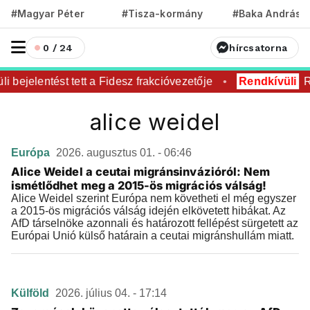
#Magyar Péter
#Tisza-kormány
#Baka András
0 / 24
hírcsatorna
i bejelentést tett a Fidesz frakcióvezetője
Rendkívüli
Re
alice weidel
Európa
2026. augusztus 01. - 06:46
Alice Weidel a ceutai migránsinvázióról: Nem
ismétlődhet meg a 2015-ös migrációs válság!
Alice Weidel szerint Európa nem követheti el még egyszer
a 2015-ös migrációs válság idején elkövetett hibákat. Az
AfD társelnöke azonnali és határozott fellépést sürgetett az
Európai Unió külső határain a ceutai migránshullám miatt.
Külföld
2026. július 04. - 17:14