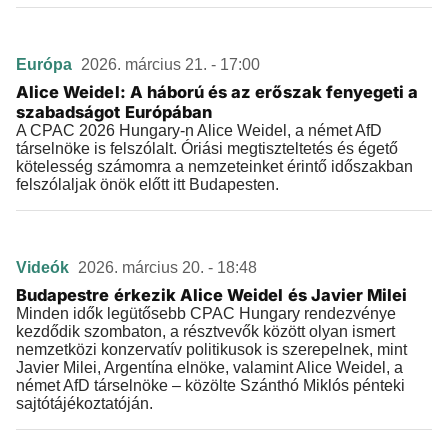
Európa
2026. március 21. - 17:00
Alice Weidel: A háború és az erőszak fenyegeti a
szabadságot Európában
A CPAC 2026 Hungary-n Alice Weidel, a német AfD
társelnöke is felszólalt. Óriási megtiszteltetés és égető
kötelesség számomra a nemzeteinket érintő időszakban
felszólaljak önök előtt itt Budapesten.
Videók
2026. március 20. - 18:48
Budapestre érkezik Alice Weidel és Javier Milei
Minden idők legütősebb CPAC Hungary rendezvénye
kezdődik szombaton, a résztvevők között olyan ismert
nemzetközi konzervatív politikusok is szerepelnek, mint
Javier Milei, Argentína elnöke, valamint Alice Weidel, a
német AfD társelnöke – közölte Szánthó Miklós pénteki
sajtótájékoztatóján.