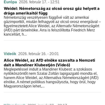
Európa
2026. február 17. - 12:51
Weidel: Németország az olcsó orosz gáz helyett a
drága amerikaitól függ
Németország veszélyesen függővé vált az amerikai
gázimporttól, miután felhagyott az olcsó orosz energiával –
figyelmeztetett Alice Weidel, az Alternatív Németországért
(AfD) párt társelnöke. Arra is felszólította Friedrich Merz
kancellárt, h...
Videók
2026. február 16. - 20:01
Alice Weidel, az AfD elnöke szavalta a Nemzeti
dalt a Mandiner Klubestjén (Videó)
Meglepetéssel indult a Mandiner Klubest: a szokásos
nyitóköszöntőt nem Szalai Zoltán lapigazgató mondta el,
hanem Alice Weidel, az Alternatíva Németországért (AfD)
elnöke. A német politikus hangsúlyozta, hogy örül, hogy
Magyarországon lehet,...