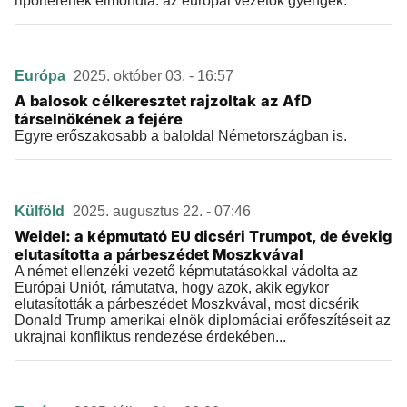
riporterének elmondta: az európai vezetők gyengék.
Európa
2025. október 03. - 16:57
A balosok célkeresztet rajzoltak az AfD
társelnökének a fejére
Egyre erőszakosabb a baloldal Németországban is.
Külföld
2025. augusztus 22. - 07:46
Weidel: a képmutató EU dicséri Trumpot, de évekig
elutasította a párbeszédet Moszkvával
A német ellenzéki vezető képmutatásokkal vádolta az
Európai Uniót, rámutatva, hogy azok, akik egykor
elutasították a párbeszédet Moszkvával, most dicsérik
Donald Trump amerikai elnök diplomáciai erőfeszítéseit az
ukrajnai konfliktus rendezése érdekében...