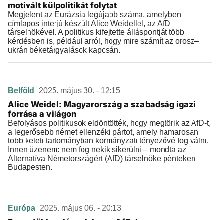
motivált külpolitikát folytat
Megjelent az Eurázsia legújabb száma, amelyben
címlapos interjú készült Alice Weidellel, az AfD
társelnökével. A politikus kifejtette álláspontját több
kérdésben is, például arról, hogy mire számít az orosz–
ukrán béketárgyalások kapcsán.
Belföld
2025. május 30. - 12:15
Alice Weidel: Magyarország a szabadság igazi
forrása a világon
Befolyásos politikusok eldöntötték, hogy megtörik az AfD-t,
a legerősebb német ellenzéki pártot, amely hamarosan
több keleti tartományban kormányzati tényezővé fog válni.
Innen üzenem: nem fog nekik sikerülni – mondta az
Alternatíva Németországért (AfD) társelnöke pénteken
Budapesten.
Európa
2025. május 06. - 20:13