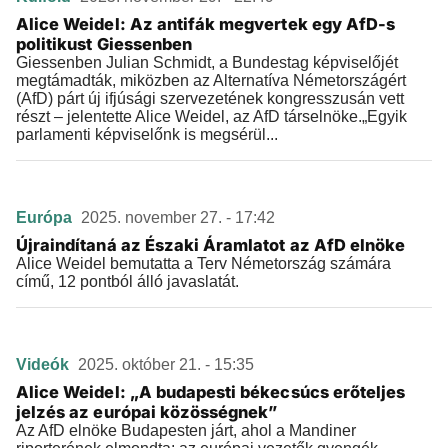
Alice Weidel: Az antifák megvertek egy AfD-s
politikust Giessenben
Giessenben Julian Schmidt, a Bundestag képviselőjét
megtámadták, miközben az Alternatíva Németországért
(AfD) párt új ifjúsági szervezetének kongresszusán vett
részt – jelentette Alice Weidel, az AfD társelnöke.„Egyik
parlamenti képviselőnk is megsérül...
Európa
2025. november 27. - 17:42
Újraindítaná az Északi Áramlatot az AfD elnöke
Alice Weidel bemutatta a Terv Németország számára
című, 12 pontból álló javaslatát.
Videók
2025. október 21. - 15:35
Alice Weidel: „A budapesti békecsúcs erőteljes
jelzés az európai közösségnek”
Az AfD elnöke Budapesten járt, ahol a Mandiner