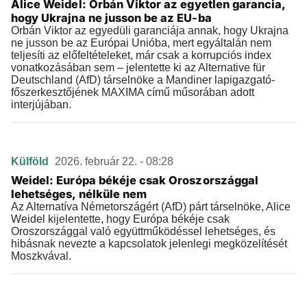
Alice Weidel: Orbán Viktor az egyetlen garancia,
hogy Ukrajna ne jusson be az EU-ba
Orbán Viktor az egyedüli garanciája annak, hogy Ukrajna
ne jusson be az Európai Unióba, mert egyáltalán nem
teljesíti az előfeltételeket, már csak a korrupciós index
vonatkozásában sem – jelentette ki az Alternative für
Deutschland (AfD) társelnöke a Mandiner lapigazgató-
főszerkesztőjének MAXIMA című műsorában adott
interjújában.
Külföld
2026. február 22. - 08:28
Weidel: Európa békéje csak Oroszországgal
lehetséges, nélküle nem
Az Alternatíva Németországért (AfD) párt társelnöke, Alice
Weidel kijelentette, hogy Európa békéje csak
Oroszországgal való együttműködéssel lehetséges, és
hibásnak nevezte a kapcsolatok jelenlegi megközelítését
Moszkvával.