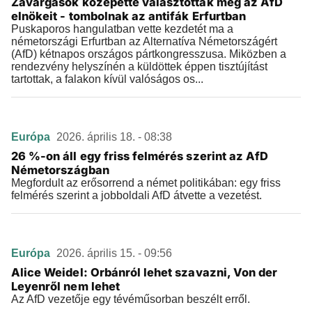
Zavargások közepette választották meg az AfD
elnökeit - tombolnak az antifák Erfurtban
Puskaporos hangulatban vette kezdetét ma a
németországi Erfurtban az Alternatíva Németországért
(AfD) kétnapos országos pártkongresszusa. Miközben a
rendezvény helyszínén a küldöttek éppen tisztújítást
tartottak, a falakon kívül valóságos os...
Európa
2026. április 18. - 08:38
26 %-on áll egy friss felmérés szerint az AfD
Németországban
Megfordult az erősorrend a német politikában: egy friss
felmérés szerint a jobboldali AfD átvette a vezetést.
Európa
2026. április 15. - 09:56
Alice Weidel: Orbánról lehet szavazni, Von der
Leyenről nem lehet
Az AfD vezetője egy tévéműsorban beszélt erről.