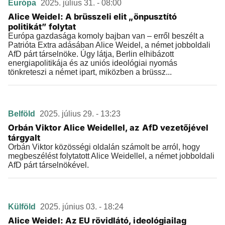
Európa
2025. július 31. - 08:00
Alice Weidel: A brüsszeli elit „önpusztító
politikát” folytat
Európa gazdasága komoly bajban van – erről beszélt a
Patrióta Extra adásában Alice Weidel, a német jobboldali
AfD párt társelnöke. Úgy látja, Berlin elhibázott
energiapolitikája és az uniós ideológiai nyomás
tönkreteszi a német ipart, miközben a brüssz...
Belföld
2025. július 29. - 13:23
Orbán Viktor Alice Weidellel, az AfD vezetőjével
tárgyalt
Orbán Viktor közösségi oldalán számolt be arról, hogy
megbeszélést folytatott Alice Weidellel, a német jobboldali
AfD párt társelnökével.
Külföld
2025. június 03. - 18:24
Alice Weidel: Az EU rövidlátó, ideológiailag