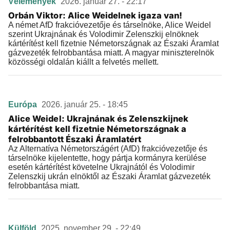
Vélemények
2026. január 27. - 22:17
Orbán Viktor: Alice Weidelnek igaza van!
A német AfD frakcióvezetője és társelnöke, Alice Weidel
szerint Ukrajnának és Volodimir Zelenszkij elnöknek
kártérítést kell fizetnie Németországnak az Északi Áramlat
gázvezeték felrobbantása miatt. A magyar miniszterelnök
közösségi oldalán kiállt a felvetés mellett.
Európa
2026. január 25. - 18:45
Alice Weidel: Ukrajnának és Zelenszkijnek
kártérítést kell fizetnie Németországnak a
felrobbantott Északi Áramlatért
Az Alternatíva Németországért (AfD) frakcióvezetője és
társelnöke kijelentette, hogy pártja kormányra kerülése
esetén kártérítést követelne Ukrajnától és Volodimir
Zelenszkij ukrán elnöktől az Északi Áramlat gázvezeték
felrobbantása miatt.
Külföld
2025. november 29. - 22:49