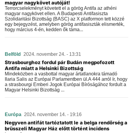
magyar nagykövet autóját!
Terrorcselekményt követett el a görög Antifa az athéni
magyar nagykövet ellen. A Budapesti Antifasiszta
Szolidaritási Bizottság (BASC) az X platformon tett közzé
egy bejegyzést, amelyben görög antifasiszták elismerték,
hogy március 4-én, kedden ők táma...
Belföld
2024. november 24. - 13:31
Strasbourghoz fordul pár Budán megpofozott
Antifa miatt a Helsinki Bizottság
Mindeközben a vasbottal magyar ártatlanokra támadó
Ilaria Salis az Európai Parlamentben ül.A 444 arról ír, hogy
a strasbourgi Emberi Jogok Európai Bíróságához fordult a
Magyar Helsinki Bizottság ...
Európa
2024. november 14. - 19:16
Negyven antifát tartóztatott le a belga rendőrség a
brüsszeli Magyar Ház előtt történt incidens