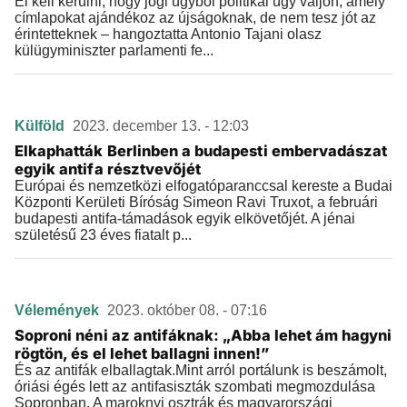
El kell kerülni, hogy jogi ügyből politikai ügy váljon, amely
címlapokat ajándékoz az újságoknak, de nem tesz jót az
érintetteknek – hangoztatta Antonio Tajani olasz
külügyminiszter parlamenti fe...
Külföld
2023. december 13. - 12:03
Elkaphatták Berlinben a budapesti embervadászat
egyik antifa résztvevőjét
Európai és nemzetközi elfogatóparanccsal kereste a Budai
Központi Kerületi Bíróság Simeon Ravi Truxot, a februári
budapesti antifa-támadások egyik elkövetőjét. A jénai
születésű 23 éves fiatalt p...
Vélemények
2023. október 08. - 07:16
Soproni néni az antifáknak: „Abba lehet ám hagyni
rögtön, és el lehet ballagni innen!”
És az antifák elballagtak.Mint arról portálunk is beszámolt,
óriási égés lett az antifasiszták szombati megmozdulása
Sopronban. A maroknyi osztrák és magyarországi