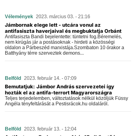
Vélemények
2023. március 03. - 21:16
Jámbornak elege lett - utcára vonul az
antifasiszta haverjaival és megbuktatja Orbánt
Antifasiszta Bandi bejelentette: tüntetni fog.Béremelés,
nem kirúgás jár a postásoknak - hirdeti a közösségi
oldalon a Párbeszéd marxistája.Szombaton 10 órakor a
Batthyány térre szerveztek demons...
Belföld
2023. február 14. - 07:09
Bemutatjuk: Jámbor András szervezetei így
hozták el az antifa-terrort Magyarországra
Teljes terjedelemben, változtatások nélkül közöljük Füssy
Angéla tényfeltárását a Pestisrácok.hu oldaláról.
Belföld
2023. február 13. - 12:04