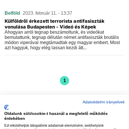
Belföld
2023. február 11. - 13:37
Külföldről érkezett terrorista antifasiszták
vonulása Budapesten - Videó és Képek
Ahogyan arról tegnap beszámoltunk, és videókat
bemutattunk, tegnap délután német antifasiszták brutális
módon viperával megtámadtak egy magyar embert. Most
azt hagyjuk, hogy elég lassan kezdi átt...
1
Adatvédelmi irányelvek
Oldalunk süti/cookie-t használ a megfelelő működés
vadhajtások
érdekében
Ezt elküldhetjük látogatóink adatainak elemzésére, webhelyünk