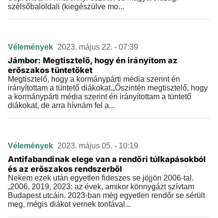
szélsőbaloldali (kiegészülve mo...
Vélemények
2023. május 22. - 07:39
Jámbor: Megtisztelő, hogy én irányítom az
erőszakos tüntetőket
Megtisztelő, hogy a kormánypárti média szerint én
irányítottam a tüntető diákokat.„Őszintén megtisztelő, hogy
a kormánypárti média szerint én irányítottam a tüntető
diákokat, de arra hívnám fel a...
Vélemények
2023. május 05. - 10:19
Antifabandinak elege van a rendőri túlkapásokból
és az erőszakos rendszerből
Nekem ezek után egyetlen fideszes se jöjjön 2006-tal.
„2006, 2019, 2023: az évek, amikor könnygázt szívtam
Budapest utcáin. 2023-ban még egyetlen rendőr se sérült
meg, mégis diákot vernek tonfával...