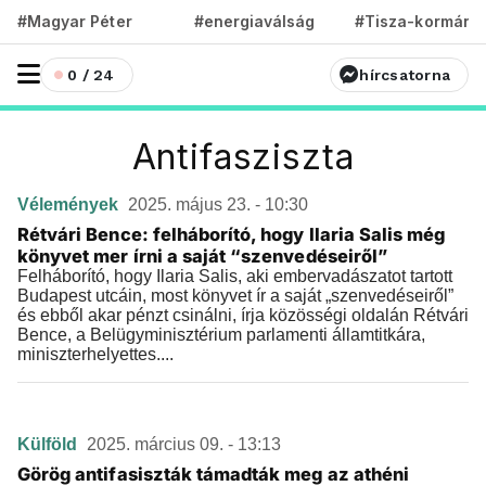
#Magyar Péter
#energiaválság
#Tisza-kormány
0 / 24
hírcsatorna
Antifasziszta
Vélemények
2025. május 23. - 10:30
Rétvári Bence: felháborító, hogy Ilaria Salis még
könyvet mer írni a saját “szenvedéseiről”
Felháborító, hogy Ilaria Salis, aki embervadászatot tartott
Budapest utcáin, most könyvet ír a saját „szenvedéseiről”
és ebből akar pénzt csinálni, írja közösségi oldalán Rétvári
Bence, a Belügyminisztérium parlamenti államtitkára,
miniszterhelyettes....
Külföld
2025. március 09. - 13:13
Görög antifasiszták támadták meg az athéni