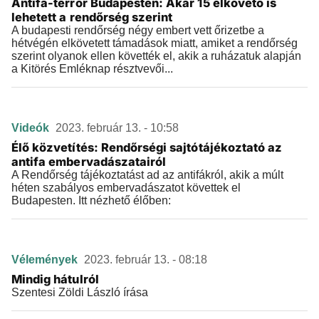
Antifa-terror Budapesten: Akár 15 elkövető is
lehetett a rendőrség szerint
A budapesti rendőrség négy embert vett őrizetbe a
hétvégén elkövetett támadások miatt, amiket a rendőrség
szerint olyanok ellen követték el, akik a ruházatuk alapján
a Kitörés Emléknap résztvevői...
Videók
2023. február 13. - 10:58
Élő közvetítés: Rendőrségi sajtótájékoztató az
antifa embervadászatairól
A Rendőrség tájékoztatást ad az antifákról, akik a múlt
héten szabályos embervadászatot követtek el
Budapesten. Itt nézhető élőben:
Vélemények
2023. február 13. - 08:18
Mindig hátulról
Szentesi Zöldi László írása