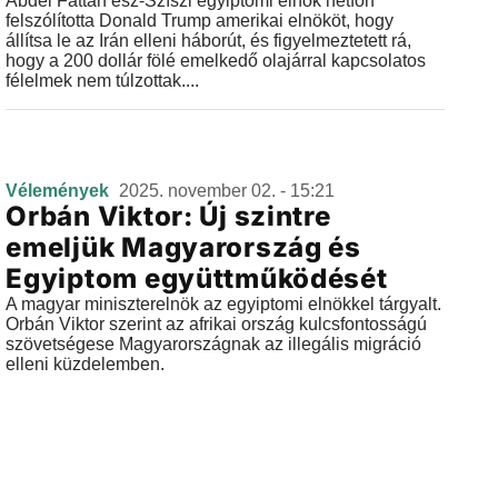
Abdel Fattáh esz-Szíszi egyiptomi elnök hétfőn
felszólította Donald Trump amerikai elnököt, hogy
állítsa le az Irán elleni háborút, és figyelmeztetett rá,
hogy a 200 dollár fölé emelkedő olajárral kapcsolatos
félelmek nem túlzottak....
Vélemények
2025. november 02. - 15:21
Orbán Viktor: Új szintre
emeljük Magyarország és
Egyiptom együttműködését
A magyar miniszterelnök az egyiptomi elnökkel tárgyalt.
Orbán Viktor szerint az afrikai ország kulcsfontosságú
szövetségese Magyarországnak az illegális migráció
elleni küzdelemben.