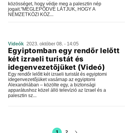
közösséget, hogy védje meg a palesztin nép
jogait.“MEGLEPŐDVE LÁTJUK, HOGY A
NEMZETKÖZI KÖZ...
Videók
2023. október 08. - 14:05
Egyiptomban egy rendőr lelőtt
két izraeli turistát és
idegenvezetőjüket (Videó)
Egy rendőr lelőtt két izraeli turistát és egyiptomi
idegenvezetőjüket vasárnap az egyiptomi
Alexandriában – közölte egy, a biztonsági
apparátushoz közel álló televízió az Izrael és a
palesztin sz...
1
2