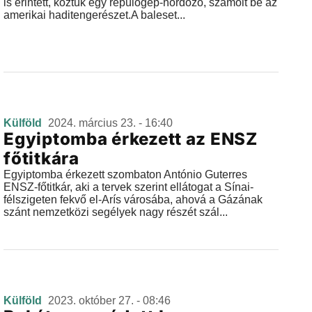
is érintett, köztük egy repülőgép-hordozó, számolt be az
amerikai haditengerészet.A baleset...
Külföld
2024. március 23. - 16:40
Egyiptomba érkezett az ENSZ
főtitkára
Egyiptomba érkezett szombaton António Guterres
ENSZ-főtitkár, aki a tervek szerint ellátogat a Sínai-
félszigeten fekvő el-Arís városába, ahová a Gázának
szánt nemzetközi segélyek nagy részét szál...
Külföld
2023. október 27. - 08:46