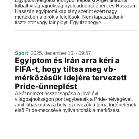
Egyiptom kétgólos előnyből kapott ki Argentínától a
futball-világbajnokság nyolcaddöntőjében. és Hosszam
Hasszán egyiptomi kapitány szerint ezért nagy
mértékben a bírók a felelősök.„Nem tapasztaltunk
tiszteletet vagy fair playt. Egy tizenegye...
Sport
2025. december 10. - 09:57
Egyiptom és Irán arra kéri a
FIFA-t, hogy tiltsa meg vb-
mérkőzésük idejére tervezett
Pride-ünneplést
A két nemzet összecsapása a jövő évi
világbajnokságon pont egybeesik a Pride-hétvégével,
amit kihasználva a helyi szervezők a torna történetének
első Pride-meccsévé nyilvánították a mérkőzést.