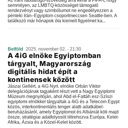
Az iráni labdarúgó-szövetség arra kérte a FIFA-t, hogy
semmilyen, az LMBTQ-közösséget támogató
rendezvényt vagy szimbólumot ne engedélyezzen a
pénteki Irán–Egyiptom csoportmeccsen Seattle-ben. A
találkozó már hónapok óta kiemelt figyelmet ka...
Belföld
2025. november 02. - 21:30
A 4iG elnöke Egyiptomban
tárgyalt, Magyarország
digitális hidat épít a
kontinensek között
Jászai Gellért, a 4iG Nyrt. elnöke Orbán Viktor
delegációjának tagjaként részt vett a Nagy Egyiptomi
Múzeum megnyitóján, ahol Abd el-Fattáh esz-Szíszi
egyiptomi elnökkel tárgyaltak a 4iG és a Telecom Egypt
közös, interkontinentális tenger alatti adatkábel-
beruházásáról, amely Egyiptomot és Albániát köti majd
össze, stratégiai adatfolyosót létrehozva Európa, Kelet-
Afrika, Ázsia és a Közel-Kelet között.