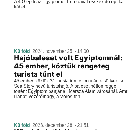
A 4iG építi az Egyiptomot Európával összekötő optikai
kábelt
Külföld
2024. november 25. - 14:00
Hajóbaleset volt Egyiptomnál:
45 ember, köztük rengeteg
turista tűnt el
45 ember, köztük 31 turista tűnt el, miután elsüllyedt a
Sea Story nevű turistahajó. A baleset hétfőn reggel
történt Egyiptom partjánál, Marsza Alam városánál. Amr
Hanafi vezérőrnagy, a Vörös-ten...
Külföld
2023. december 28. - 21:51