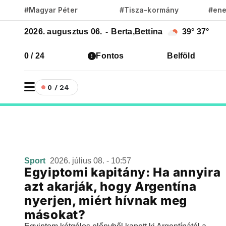
#Magyar Péter
#Tisza-kormány
#ene
2026. augusztus 06.
-
Berta,Bettina
39°
37°
0 / 24
Fontos
Belföld
0 / 24
Sport
2026. július 08. - 10:57
Egyiptomi kapitány: Ha annyira
azt akarják, hogy Argentína
nyerjen, miért hívnak meg
másokat?