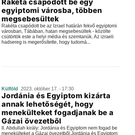
Rakéta csapódott be egy
egyiptomi városba, többen
megsebesültek
Rakéta csapódott be az Izrael határán fekvő egyiptomi
városban, Tábában, hatan megsebesültek - közölte
csütörtök este a helyi média és szemtanúk. Az izraeli
hadsereg is megerősítette, hogy tudomá...
Külföld
2023. október 17. - 17:30
Jordánia és Egyiptom kizárta
annak lehetőségét, hogy
menekülteket fogadjanak be a
Gázai övezetből
II. Abdullah király: Jordánia és Egyiptom nem fogad be
menekülteket a Gázai övezetből.Jordánia és Egyiptom