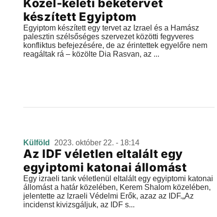
Közel-keleti béketervet
készített Egyiptom
Egyiptom készített egy tervet az Izrael és a Hamász
palesztin szélsőséges szervezet közötti fegyveres
konfliktus befejezésére, de az érintettek egyelőre nem
reagáltak rá – közölte Dia Rasvan, az ...
Külföld
2023. október 22. - 18:14
Az IDF véletlen eltalált egy
egyiptomi katonai állomást
Egy izraeli tank véletlenül eltalált egy egyiptomi katonai
állomást a határ közelében, Kerem Shalom közelében,
jelentette az Izraeli Védelmi Erők, azaz az IDF.„Az
incidenst kivizsgáljuk, az IDF s...