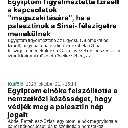
Egyiptom figyelmeztette Izraelt
a kapcsolatok
"megszakítására", ha a
palesztinok a Sínai-félszigetre
menekülnek
Egyiptom figyelmeztette az Egyesült Államokat és
Izraelt, hogy ha a palesztin menekültek a Sínai-
félszigetre menekülnek a Gázai övezet déli részén zajló
izraeli katonai művelet következtében, az ...
Külföld
2023. október 21. - 15:14
Egyiptom elnöke felszólította a
nemzetközi közösséget, hogy
védjék meg a palesztin nép
jogait
Abdel Fattáh esz-Szíszi egyiptomi elnök megnyitotta a
kairói békecsúcsot, és felszólította a nemzetközi