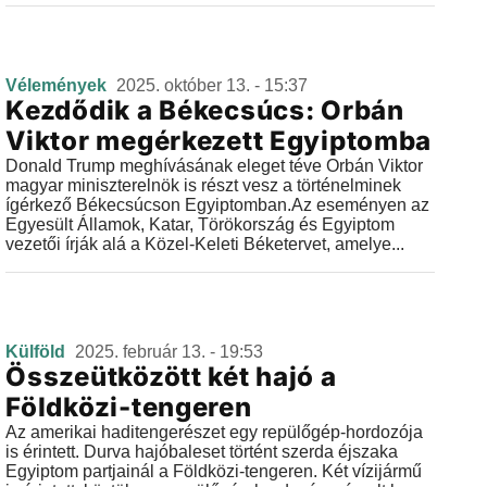
Vélemények
2025. október 13. - 15:37
Kezdődik a Békecsúcs: Orbán
Viktor megérkezett Egyiptomba
Donald Trump meghívásának eleget téve Orbán Viktor
magyar miniszterelnök is részt vesz a történelminek
ígérkező Békecsúcson Egyiptomban.Az eseményen az
Egyesült Államok, Katar, Törökország és Egyiptom
vezetői írják alá a Közel-Keleti Béketervet, amelye...
Külföld
2025. február 13. - 19:53
Összeütközött két hajó a
Földközi-tengeren
Az amerikai haditengerészet egy repülőgép-hordozója
is érintett. Durva hajóbaleset történt szerda éjszaka
Egyiptom partjainál a Földközi-tengeren. Két vízijármű