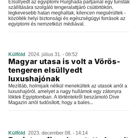
Elsüllyedt az egyiptomi Hurghada partjainál egy turisták
szállítására szolgáló tengeralattjáró csütörtökön,
legkevesebb hatan meghaltak, kilencen megsérültek -
közölték helyi biztonsági és egészségügyi források az
egyiptomi és nemzetközi médiával.
Külföld
2024. július 31. - 08:52
Magyar utasa is volt a Vörös-
tengeren elsüllyedt
luxushajónak
Mezítláb, holmijaik nélkül menekültek az utasok arról a
luxushajóról, amelyet a nagy hullámok egy zátonyra
löktek Egyiptomban. A történtekről beszámoló Dive
Magazin arról tudósított, hogy a bales...
Külföld
2023. december 08. - 14:14